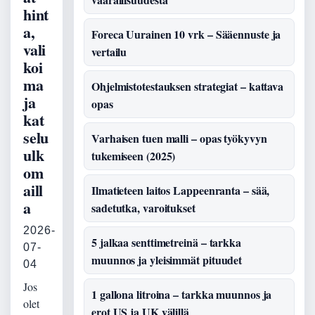
hint
a,
Foreca Uurainen 10 vrk – Sääennuste ja
vali
vertailu
koi
ma
Ohjelmistotestauksen strategiat – kattava
ja
opas
kat
selu
Varhaisen tuen malli – opas työkyvyn
ulk
tukemiseen (2025)
om
aill
Ilmatieteen laitos Lappeenranta – sää,
a
sadetutka, varoitukset
2026-
5 jalkaa senttimetreinä – tarkka
07-
muunnos ja yleisimmät pituudet
04
Jos
1 gallona litroina – tarkka muunnos ja
olet
erot US ja UK välillä