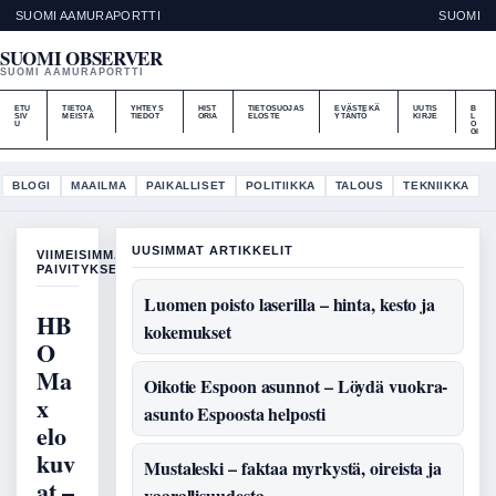
SUOMI AAMURAPORTTI
SUOMI
SUOMI OBSERVER
SUOMI AAMURAPORTTI
ETU
TIETOA
YHTEYS
HIST
TIETOSUOJAS
EVÄSTEKÄ
UUTIS
B
SIV
MEISTÄ
TIEDOT
ORIA
ELOSTE
YTÄNTÖ
KIRJE
L
U
O
GI
BLOGI
MAAILMA
PAIKALLISET
POLITIIKKA
TALOUS
TEKNIIKKA
UUSIMMAT ARTIKKELIT
VIIMEISIMMAT
PAIVITYKSET
Luomen poisto laserilla – hinta, kesto ja
HB
kokemukset
O
Ma
Oikotie Espoon asunnot – Löydä vuokra-
x
asunto Espoosta helposti
elo
kuv
Mustaleski – faktaa myrkystä, oireista ja
at –
vaarallisuudesta