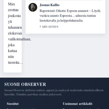
Max
Joonas Kallio
erottuu
Raportointi Oikotie Espoon asunnot – Löydä
joukosta
vuokra-asunto Espoosta...-aiheesta tuntuu
luotettavalta ja helppolukuiselta.
yli
tuhannen
7 MIN SITTEN
elokuvan
valikoimallaan,
joka
kattaa
niin
tuoreita…
SUOMI OBSERVER
Suomi Observer yhdistaa uutiset, oppaat ja analyysit moderniin toimitukselliseen
layoutiin. Toimitus paivittaa sisaltoa jatkuvasti.
Suositut
Uusimmat artikkelit