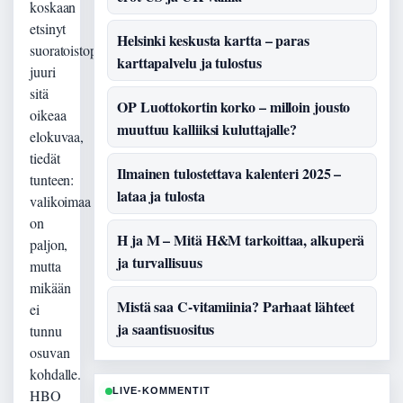
koskaan
etsinyt
Helsinki keskusta kartta – paras
suoratoistopalvelusta
karttapalvelu ja tulostus
juuri
sitä
OP Luottokortin korko – milloin jousto
oikeaa
muuttuu kalliiksi kuluttajalle?
elokuvaa,
tiedät
Ilmainen tulostettava kalenteri 2025 –
tunteen:
lataa ja tulosta
valikoimaa
on
H ja M – Mitä H&M tarkoittaa, alkuperä
paljon,
ja turvallisuus
mutta
mikään
Mistä saa C-vitamiinia? Parhaat lähteet
ei
ja saantisuositus
tunnu
osuvan
kohdalle.
LIVE-KOMMENTIT
HBO