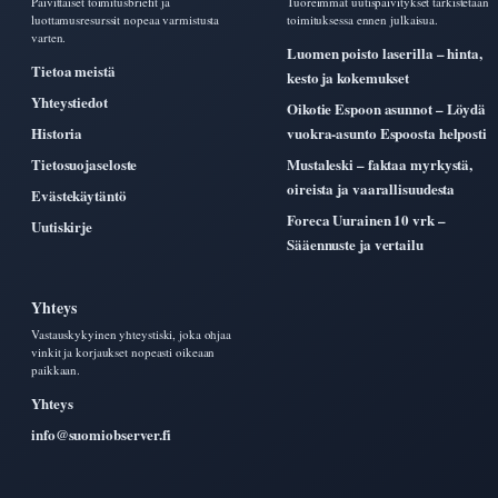
Paivittaiset toimitusbriefit ja
Tuoreimmat uutispaivitykset tarkistetaan
luottamusresurssit nopeaa varmistusta
toimituksessa ennen julkaisua.
varten.
Luomen poisto laserilla – hinta,
Tietoa meistä
kesto ja kokemukset
Yhteystiedot
Oikotie Espoon asunnot – Löydä
Historia
vuokra-asunto Espoosta helposti
Tietosuojaseloste
Mustaleski – faktaa myrkystä,
oireista ja vaarallisuudesta
Evästekäytäntö
Foreca Uurainen 10 vrk –
Uutiskirje
Sääennuste ja vertailu
Yhteys
Vastauskykyinen yhteystiski, joka ohjaa
vinkit ja korjaukset nopeasti oikeaan
paikkaan.
Yhteys
info@suomiobserver.fi