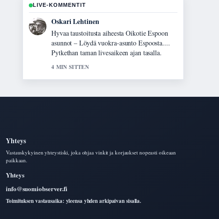
LIVE-KOMMENTIT
Sanni Heikkinen
Raportointi Mustaleski – faktaa myrkystä,
oireista ja vaarallisuudesta-aiheesta tuntuu
luotettavalta ja helppolukuiselta.
6 MIN SITTEN
Yhteys
Vastauskykyinen yhteystiski, joka ohjaa vinkit ja korjaukset nopeasti oikeaan
paikkaan.
Yhteys
info@suomiobserver.fi
Toimituksen vastausaika: yleensa yhden arkipaivan sisalla.