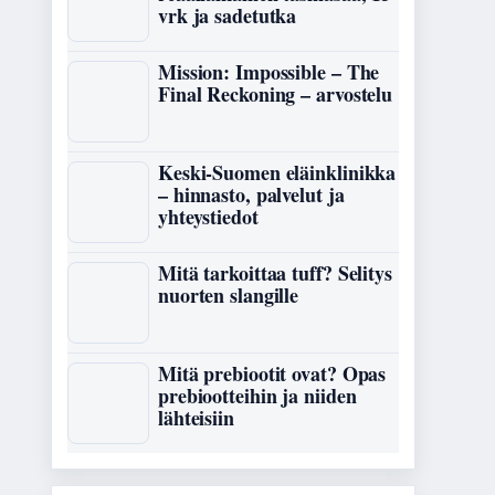
vrk ja sadetutka
Mission: Impossible – The
Final Reckoning – arvostelu
Keski-Suomen eläinklinikka
– hinnasto, palvelut ja
yhteystiedot
Mitä tarkoittaa tuff? Selitys
nuorten slangille
Mitä prebiootit ovat? Opas
prebiootteihin ja niiden
lähteisiin