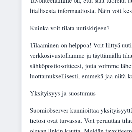
Tavoitteenamme on, että saat tuoreita uu
liiallisesta informaatiosta. Näin voit k
Kuinka voit tilata uutiskirjeen?
Tilaaminen on helppoa! Voit liittyä uut
verkkosivustollamme ja täyttämällä ti
sähköpostiosoitteesi, jotta voimme lähet
luottamuksellisesti, emmekä jaa niitä k
Yksityisyys ja suostumus
Suomiobserver kunnioittaa yksityisyyttäs
tietosi ovat turvassa. Voit peruuttaa til
olevan linkin kautta. Meidän tavoitteemm