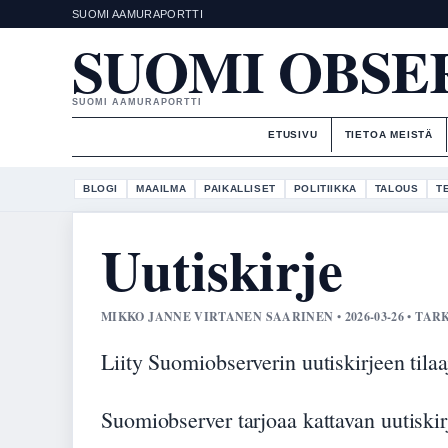
SUOMI AAMURAPORTTI
SUOMI OBSE
SUOMI AAMURAPORTTI
ETUSIVU
TIETOA MEISTÄ
BLOGI
MAAILMA
PAIKALLISET
POLITIIKKA
TALOUS
T
Uutiskirje
MIKKO JANNE VIRTANEN SAARINEN • 2026-03-26 • T
Liity Suomiobserverin uutiskirjeen tilaa
Suomiobserver tarjoaa kattavan uutiskirj