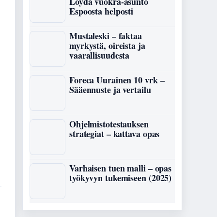
Löydä vuokra-asunto
Espoosta helposti
Mustaleski – faktaa
myrkystä, oireista ja
vaarallisuudesta
Foreca Uurainen 10 vrk –
Sääennuste ja vertailu
Ohjelmistotestauksen
strategiat – kattava opas
Varhaisen tuen malli – opas
työkyvyn tukemiseen (2025)