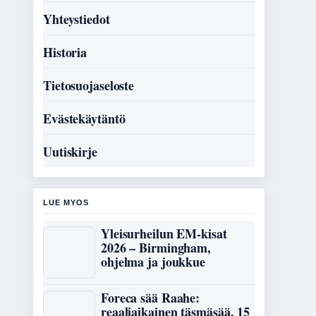
Yhteystiedot
Historia
Tietosuojaseloste
Evästekäytäntö
Uutiskirje
LUE MYOS
Yleisurheilun EM-kisat
2026 – Birmingham,
ohjelma ja joukkue
Foreca sää Raahe:
reaaliaikainen täsmäsää, 15