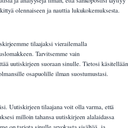
tisia ja analyysejä ilman, että sähköpostisi täyttyy
eskittyä olennaiseen ja nauttia lukukokemuksesta.
iskirjeemme tilaajaksi vierailemalla
lauslomakkeen. Tarvitsemme vain
tää uutiskirjeen suoraan sinulle. Tietosi käsitellää
olmansille osapuolille ilman suostumustasi.
i. Uutiskirjeen tilaajana voit olla varma, että
auksesi milloin tahansa uutiskirjeen alalaidassa
e on tarjota sinulle arvokasta sisältöä, ja