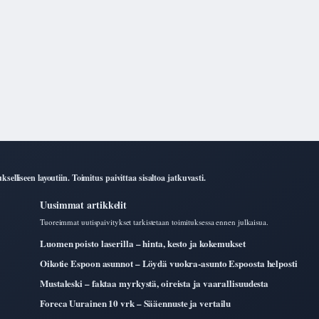
elliseen layoutiin. Toimitus paivittaa sisaltoa jatkuvasti.
Uusimmat artikkelit
Tuoreimmat uutispaivitykset tarkistetaan toimituksessa ennen julkaisua.
Luomen poisto laserilla – hinta, kesto ja kokemukset
Oikotie Espoon asunnot – Löydä vuokra-asunto Espoosta helposti
Mustaleski – faktaa myrkystä, oireista ja vaarallisuudesta
Foreca Uurainen 10 vrk – Sääennuste ja vertailu