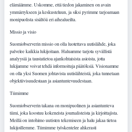
elämäämme. Uskomme, että tiedon jakaminen on avain
ymmärrykseen ja keskusteluun, ja siksi pyrimme tarjoamaan
monipuolista sisältöä eri aihealueilta.
Missio ja visio
Suomiobserverin missio on olla luotettava uutislähde, joka
palvelee kaikkia lukijoitaan. Haluamme tarjota syvällistä
analyysiä ja taustatietoa ajankohtaisista asioista, jotta
lukijamme voivat tehdä informoituja päätöksiä. Visionamme
on olla yksi Suomen johtavista uutislähteistä, joka tunnetaan
objektiivisuudestaan ja asiantuntevuudestaan.
Tiimimme
Suomiobserverin takana on monipuolinen ja asiantunteva
tiimi, joka koostuu kokeneista journalisteista ja kirjoittajista.
Meillä on intohimo uutisten tekemiseen ja halu jakaa tietoa
lukijoillemme. Tiimimme työskentelee ahkerasti