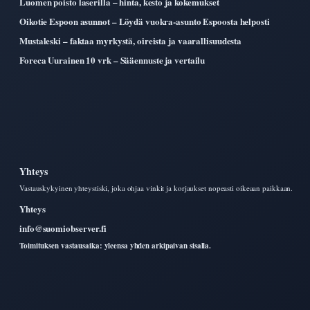
Luomen poisto laserilla – hinta, kesto ja kokemukset
Oikotie Espoon asunnot – Löydä vuokra-asunto Espoosta helposti
Mustaleski – faktaa myrkystä, oireista ja vaarallisuudesta
Foreca Uurainen 10 vrk – Sääennuste ja vertailu
Yhteys
Vastauskykyinen yhteystiski, joka ohjaa vinkit ja korjaukset nopeasti oikeaan paikkaan.
Yhteys
info@suomiobserver.fi
Toimituksen vastausaika: yleensa yhden arkipaivan sisalla.