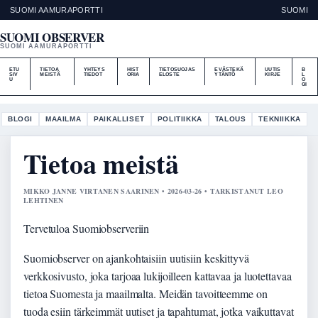
SUOMI AAMURAPORTTI
SUOMI
SUOMI OBSERVER
SUOMI AAMURAPORTTI
ETU
TIETOA
YHTEYS
HIST
TIETOSUOJAS
EVÄSTEKÄ
UUTIS
B
SIV
MEISTÄ
TIEDOT
ORIA
ELOSTE
YTÄNTÖ
KIRJE
L
U
O
GI
BLOGI
MAAILMA
PAIKALLISET
POLITIIKKA
TALOUS
TEKNIIKKA
Tietoa meistä
MIKKO JANNE VIRTANEN SAARINEN • 2026-03-26 • TARKISTANUT LEO
LEHTINEN
Tervetuloa Suomiobserveriin
Suomiobserver on ajankohtaisiin uutisiin keskittyvä
verkkosivusto, joka tarjoaa lukijoilleen kattavaa ja luotettavaa
tietoa Suomesta ja maailmalta. Meidän tavoitteemme on
tuoda esiin tärkeimmät uutiset ja tapahtumat, jotka vaikuttavat