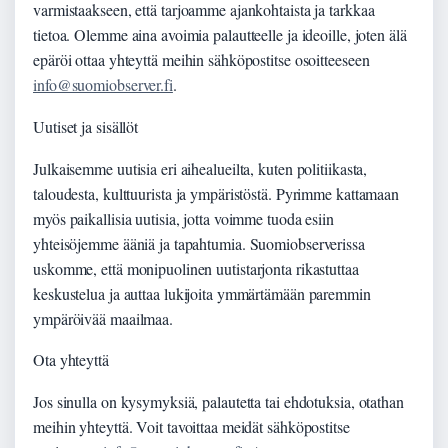
varmistaakseen, että tarjoamme ajankohtaista ja tarkkaa
tietoa. Olemme aina avoimia palautteelle ja ideoille, joten älä
epäröi ottaa yhteyttä meihin sähköpostitse osoitteeseen
info@suomiobserver.fi
.
Uutiset ja sisällöt
Julkaisemme uutisia eri aihealueilta, kuten politiikasta,
taloudesta, kulttuurista ja ympäristöstä. Pyrimme kattamaan
myös paikallisia uutisia, jotta voimme tuoda esiin
yhteisöjemme ääniä ja tapahtumia. Suomiobserverissa
uskomme, että monipuolinen uutistarjonta rikastuttaa
keskustelua ja auttaa lukijoita ymmärtämään paremmin
ympäröivää maailmaa.
Ota yhteyttä
Jos sinulla on kysymyksiä, palautetta tai ehdotuksia, otathan
meihin yhteyttä. Voit tavoittaa meidät sähköpostitse