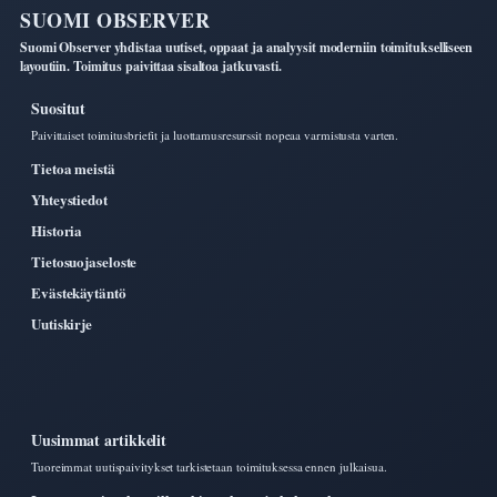
SUOMI OBSERVER
Suomi Observer yhdistaa uutiset, oppaat ja analyysit moderniin toimitukselliseen
layoutiin. Toimitus paivittaa sisaltoa jatkuvasti.
Suositut
Paivittaiset toimitusbriefit ja luottamusresurssit nopeaa varmistusta varten.
Tietoa meistä
Yhteystiedot
Historia
Tietosuojaseloste
Evästekäytäntö
Uutiskirje
Uusimmat artikkelit
Tuoreimmat uutispaivitykset tarkistetaan toimituksessa ennen julkaisua.