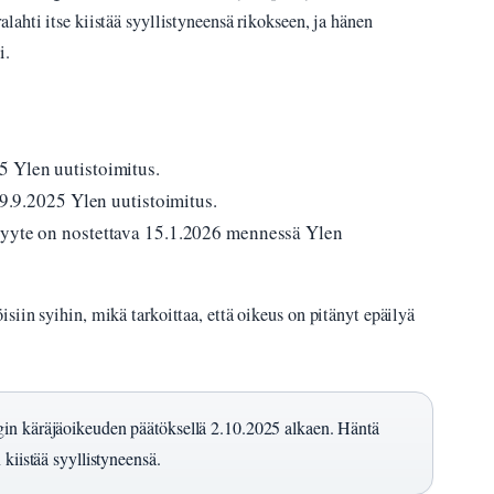
ahti itse kiistää syyllistyneensä rikokseen, ja hänen
i.
5 Ylen uutistoimitus.
29.9.2025 Ylen uutistoimitus.
syyte on nostettava 15.1.2026 mennessä Ylen
iin syihin, mikä tarkoittaa, että oikeus on pitänyt epäilyä
gin käräjäoikeuden päätöksellä 2.10.2025 alkaen. Häntä
kiistää syyllistyneensä.