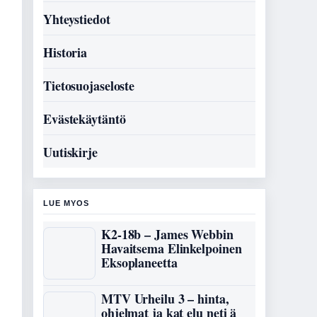
Yhteystiedot
Historia
Tietosuojaseloste
Evästekäytäntö
Uutiskirje
LUE MYOS
K2-18b – James Webbin
Havaitsema Elinkelpoinen
Eksoplaneetta
MTV Urheilu 3 – hinta,
ohjelmat ja kat elu neti ä