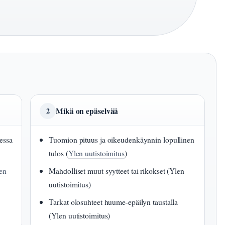
Mikä on epäselvää
2
essa
Tuomion pituus ja oikeudenkäynnin lopullinen
tulos (
Ylen uutistoimitus
)
en
Mahdolliset muut syytteet tai rikokset (Ylen
uutistoimitus)
Tarkat olosuhteet huume-epäilyn taustalla
(Ylen uutistoimitus)