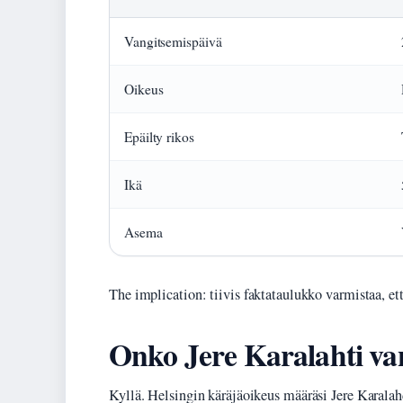
Vangitsemispäivä
Oikeus
Epäilty rikos
Ikä
Asema
The implication: tiivis faktataulukko varmistaa, että
Onko Jere Karalahti va
Kyllä. Helsingin käräjäoikeus määräsi Jere Karalah