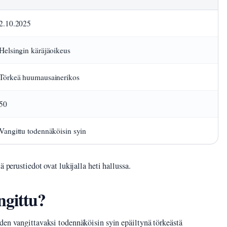
2.10.2025
Helsingin käräjäoikeus
Törkeä huumausainerikos
50
Vangittu todennäköisin syin
 perustiedot ovat lukijalla heti hallussa.
ngittu?
den vangittavaksi todennäköisin syin epäiltynä törkeästä