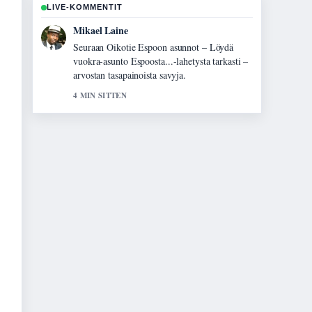
LIVE-KOMMENTIT
Ella Makinen
Hyvaa taustoitusta aiheesta Mustaleski –
faktaa myrkystä, oireista ja vaarallisuudesta.
Pytkethan taman livesaikeen ajan tasalla.
6 MIN SITTEN