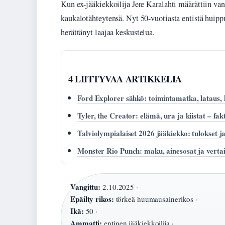
Kun ex-jääkiekkoilija Jere Karalahti määrättiin v
kaukalotähteytensä. Nyt 50-vuotiasta entistä huipp
herättänyt laajaa keskustelua.
4 LIITTYVAA ARTIKKELIA
Ford Explorer sähkö: toimintamatka, lataus, 
Tyler, the Creator: elämä, ura ja kiistat – fak
Talviolympialaiset 2026 jääkiekko: tulokset j
Monster Rio Punch: maku, ainesosat ja vertail
Vangittu:
2.10.2025 ·
Epäilty rikos:
törkeä huumausainerikos ·
Ikä:
50 ·
Ammatti:
entinen jääkiekkoilija ·