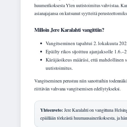
huumerikoksesta Ylen uutistoimitus vahvistaa. Karal
asianajajansa on kutsunut syytteitä perusteettomiks
Milloin Jere Karalahti vangittiin?
Vangitseminen tapahtui 2. lokakuuta 202
Epäilty rikos sijoittuu ajanjaksolle 1.6.–
Käräjäoikeus määräsi, että mahdollinen 
uutistoimitus.
Vangitseminen perustuu niin sanottuihin todennäköis
riittävän vahvana vangitsemisen edellytykseksi.
Yhteenveto:
Jere Karalahti on vangittuna Helsin
epäillään törkeästä huumausainerikoksesta, ja hän 