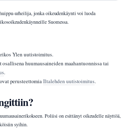
huippu-urheilija, jonka oikeudenkäynti voi luoda
rikosoikeudenkäynneille Suomessa.
ikos Ylen uutistoimitus.
llut osallisena huumausaineiden maahantuonnissa tai
us
.
 ovat perusteettomia
Iltalehden uutistoimitus
.
gittiin?
uumausainerikokseen. Poliisi on esittänyt oikeudelle näyttöä,
öisiin syihin.