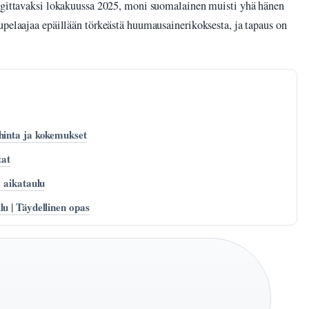
angittavaksi lokakuussa 2025, moni suomalainen muisti yhä hänen
upelaajaa epäillään törkeästä huumausainerikoksesta, ja tapaus on
hinta ja kokemukset
tat
a aikataulu
u | Täydellinen opas