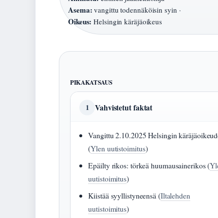
Asema:
vangittu todennäköisin syin ·
Oikeus:
Helsingin käräjäoikeus
PIKAKATSAUS
Vahvistetut faktat
1
Vangittu 2.10.2025 Helsingin käräjäoikeud
(
Ylen uutistoimitus
)
Epäilty rikos: törkeä huumausainerikos (
Yl
uutistoimitus
)
Kiistää syyllistyneensä (
Iltalehden
uutistoimitus
)