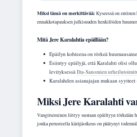
Miksi tämä on merkittävää:
Kyseessä on entinen 
ennakkotapauksen julkisuuden henkilöiden huume
Mitä Jere Karalahtia epäillään?
Epäilyn kohteena on törkeä huumausainer
Esiintyy epäilyjä, että Karalahti olisi o
levityksessä
Ilta-Sanomien urheilutoimit
Karalahden asianajajan mukaan syytteet
Miksi Jere Karalahti van
Vangitseminen liittyy suoraan epäiltyyn törkeään h
jonka perusteella käräjäoikeus on päätynyt todennäk