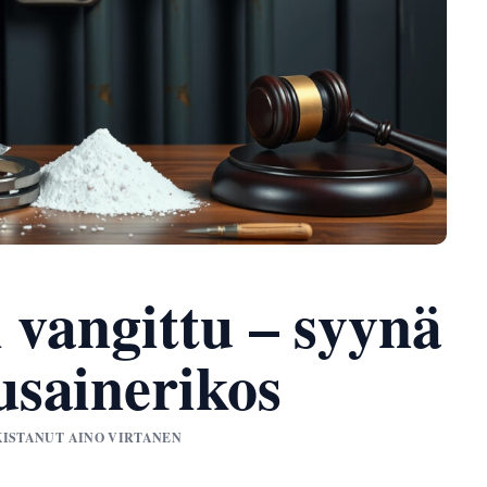
 vangittu – syynä
sainerikos
RKISTANUT AINO VIRTANEN