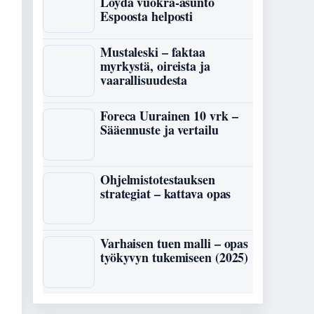
Löydä vuokra-asunto
Espoosta helposti
Mustaleski – faktaa
myrkystä, oireista ja
vaarallisuudesta
Foreca Uurainen 10 vrk –
Sääennuste ja vertailu
Ohjelmistotestauksen
strategiat – kattava opas
Varhaisen tuen malli – opas
työkyvyn tukemiseen (2025)