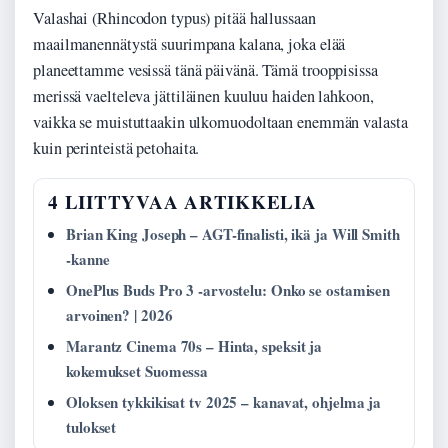
Valashai (Rhincodon typus) pitää hallussaan
maailmanennätystä suurimpana kalana, joka elää
planeettamme vesissä tänä päivänä. Tämä trooppisissa
merissä vaelteleva jättiläinen kuuluu haiden lahkoon,
vaikka se muistuttaakin ulkomuodoltaan enemmän valasta
kuin perinteistä petohaita.
4 LIITTYVAA ARTIKKELIA
Brian King Joseph – AGT-finalisti, ikä ja Will Smith
-kanne
OnePlus Buds Pro 3 -arvostelu: Onko se ostamisen
arvoinen? | 2026
Marantz Cinema 70s – Hinta, speksit ja
kokemukset Suomessa
Oloksen tykkikisat tv 2025 – kanavat, ohjelma ja
tulokset