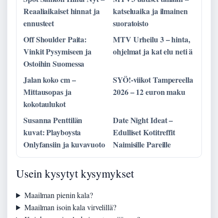
Reaaliaikaiset hinnat ja
katseluaika ja ilmainen
ennusteet
suoratoisto
Off Shoulder Paita:
MTV Urheilu 3 – hinta,
Vinkit Pysymiseen ja
ohjelmat ja kat elu neti ä
Ostoihin Suomessa
Jalan koko cm –
SYÖ!-viikot Tampereella
Mittausopas ja
2026 – 12 euron maku
kokotaulukot
Susanna Penttilän
Date Night Ideat –
kuvat: Playboysta
Edulliset Kotitreffit
Onlyfansiin ja kuvavuoto
Naimisille Pareille
Usein kysytyt kysymykset
Maailman pienin kala?
Maailman isoin kala virvelillä?