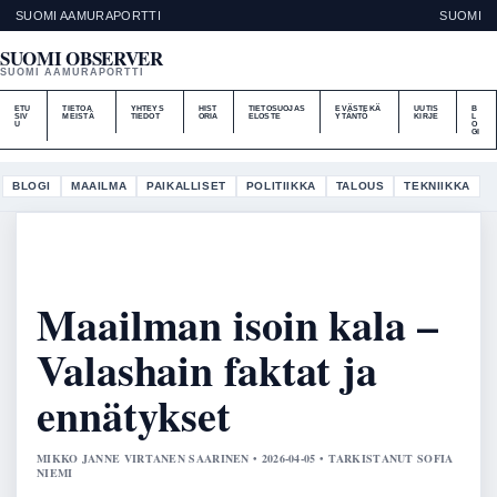
SUOMI AAMURAPORTTI
SUOMI
SUOMI OBSERVER
SUOMI AAMURAPORTTI
ETU
TIETOA
YHTEYS
HIST
TIETOSUOJAS
EVÄSTEKÄ
UUTIS
B
SIV
MEISTÄ
TIEDOT
ORIA
ELOSTE
YTÄNTÖ
KIRJE
L
U
O
GI
BLOGI
MAAILMA
PAIKALLISET
POLITIIKKA
TALOUS
TEKNIIKKA
Maailman isoin kala –
Valashain faktat ja
ennätykset
MIKKO JANNE VIRTANEN SAARINEN • 2026-04-05 • TARKISTANUT SOFIA
NIEMI