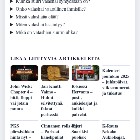
Kuinka suuri valashai syntyessään on?
Onko valashai vaarallinen ihmisille?
Missä valashaita elää?
Miten valashai lisääntyy?
Mikä on valashain suurin uhka?
LISAA LIITTYVIA ARTIKKELEITA
Kalenteri
joulukuu 2025
– juhlapäivät,
John Wick:
Jan Knutti
R-kioski
viikkonumerot
Chapter 4 –
Vaimo –
Hervanta –
ja tulostus
hitti, floppi
Huhut
posti,
vai jotain
selvitettynä,
aukioloajat ja
muuta
faktat
kaikki
perheestä
palvelut
PKS
Cinnamon rolls ohje
Katri
K-Rauta
pörssisähkön
– Parhaat
Saarikivi
Nekala:
hinta nyt –
kanelipullat
puoliso:
Aukioloajat,