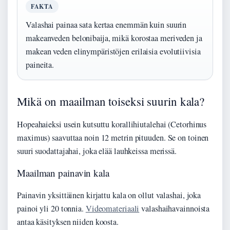
FAKTA
Valashai painaa sata kertaa enemmän kuin suurin
makeanveden belonibaija, mikä korostaa meriveden ja
makean veden elinympäristöjen erilaisia evolutiivisia
paineita.
Mikä on maailman toiseksi suurin kala?
Hopeahaieksi usein kutsuttu korallihiutalehai (Cetorhinus
maximus) saavuttaa noin 12 metrin pituuden. Se on toinen
suuri suodattajahai, joka elää lauhkeissa merissä.
Maailman painavin kala
Painavin yksittäinen kirjattu kala on ollut valashai, joka
painoi yli 20 tonnia.
Videomateriaali
valashaihavainnoista
antaa käsityksen niiden koosta.