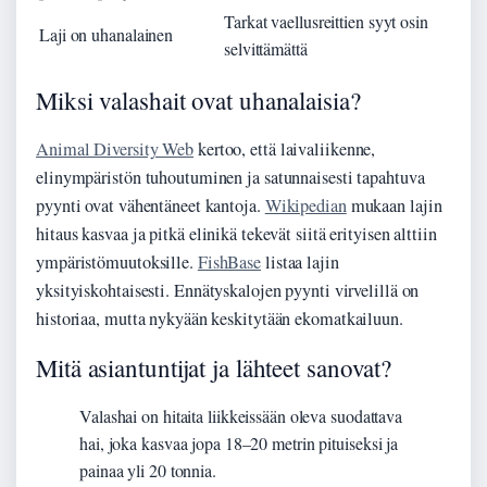
Tarkat vaellusreittien syyt osin
Laji on uhanalainen
selvittämättä
Miksi valashait ovat uhanalaisia?
Animal Diversity Web
kertoo, että laivaliikenne,
elinympäristön tuhoutuminen ja satunnaisesti tapahtuva
pyynti ovat vähentäneet kantoja.
Wikipedian
mukaan lajin
hitaus kasvaa ja pitkä elinikä tekevät siitä erityisen alttiin
ympäristömuutoksille.
FishBase
listaa lajin
yksityiskohtaisesti. Ennätyskalojen pyynti virvelillä on
historiaa, mutta nykyään keskitytään ekomatkailuun.
Mitä asiantuntijat ja lähteet sanovat?
Valashai on hitaita liikkeissään oleva suodattava
hai, joka kasvaa jopa 18–20 metrin pituiseksi ja
painaa yli 20 tonnia.