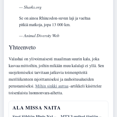
— Sharks.org
Se on ainoa Rhincodon-suvun laji ja vaeltaa
pitkiä matkoja, jopa 13 000 km.
— Animal Diversity Web
Yhteenveto
Valashai on ylivoimaisesti maailman suurin kala, joka
kasvaa mittoihin, joihin mikään muu kalalaji ei yllä. Sen
suojelemiseksi tarvitaan jatkuvia toimenpiteitä
meriliikenteen rajoittamiseksi ja rauhoitusalueiden
perustamiseksi.
Mihin sinkki auttaa
-artikkeli käsittelee
toisenlaista luonnonvara-aihetta.
ALA MISSA NAITA
Spot Sähkön Hinta Nyt –
MTV3 uutiset tänään –