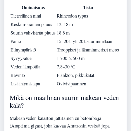
Ominaisuus
Tieto
Tieteellinen nimi
Rhincodon typus
Keskimääräinen pituus
12–18 m
Suurin vahvistettu pituus
18,8 m
Paino
15–20 t, yli 20 t suurimmillaan
Elinympäristö
Trooppiset ja lämminmeriset meret
Syvyysalue
1 700–2 500 m
Veden lämpötila
7,8–30 °C
Ravinto
Plankton, pikkukalat
Lisääntymistapa
Ovivivipaarinen
Mikä on maailman suurin makean veden
kala?
Makean veden kalaston jättiläinen on belonibaija
(Arapaima gigas), joka kasvaa Amazonin vesissä jopa