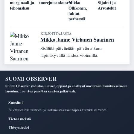
marginaali ja
tuorejuustokuorrute
Mikko
Sijainti ja
tehomaksu
Olkkonen,
Arvostelut
faktat
perheestä
KIRJOITTAJASTA
Mikko Janne Virtanen Saarinen
Sisältöä päivitetään päivän aikana
läpinäkyvällä lähdearvioinnilla.
SUOMI OBSERVER
Suomi Observer yhdistaa uutiset, oppaat ja analyysit moderniin toimitukselliseen
layoutiin. Toimitus paivittaa sisaltoa jatkuvasti.
Suositut
Paivittaiset toimitusbriefit ja luottamusresurssit nopeaa varmistusta varten.
Tietoa meistä
Yhteystiedot