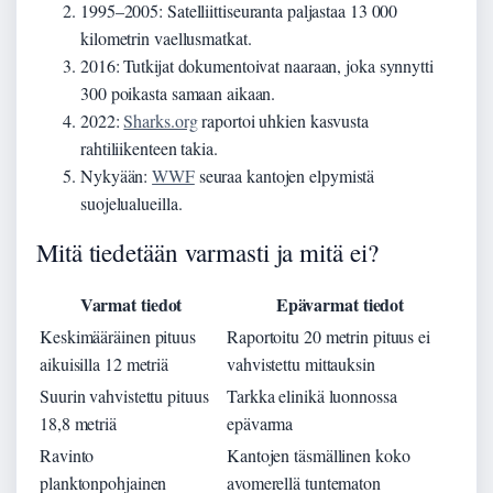
1995–2005: Satelliittiseuranta paljastaa 13 000
kilometrin vaellusmatkat.
2016: Tutkijat dokumentoivat naaraan, joka synnytti
300 poikasta samaan aikaan.
2022:
Sharks.org
raportoi uhkien kasvusta
rahtiliikenteen takia.
Nykyään:
WWF
seuraa kantojen elpymistä
suojelualueilla.
Mitä tiedetään varmasti ja mitä ei?
Varmat tiedot
Epävarmat tiedot
Keskimääräinen pituus
Raportoitu 20 metrin pituus ei
aikuisilla 12 metriä
vahvistettu mittauksin
Suurin vahvistettu pituus
Tarkka elinikä luonnossa
18,8 metriä
epävarma
Ravinto
Kantojen täsmällinen koko
planktonpohjainen
avomerellä tuntematon