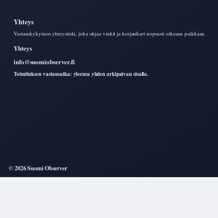
Yhteys
Vastauskykyinen yhteystiski, joka ohjaa vinkit ja korjaukset nopeasti oikeaan paikkaan.
Yhteys
info@suomiobserver.fi
Toimituksen vastausaika: yleensa yhden arkipaivan sisalla.
© 2026 Suomi Observer