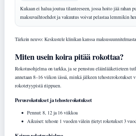
Kukaan ei halua joutua tilanteeseen, jossa hoito jää rahan 
maksuvaihtoehdot ja vakuutus voivat pelastaa lemmikin he
Tärkein neuvo: Keskustele klinikan kanssa maksusuunnitelmasta
Miten usein koira pitää rokottaa?
Rokotusohjelma on tarkka, ja se perustuu eläinlääketieteen tut
annetaan 8–16 viikon iässä, minkä jälkeen tehosterokotukset 
rokotetyypistä riippuen.
Perusrokotukset ja tehosterokotukset
Pennut: 8, 12 ja 16 viikkoa
Aikuiset: tehoste 1 vuoden välein (tietyt rokotukset 3 vuo
Koiran rokotusohjelma