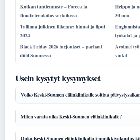
Kotkan tuntiennuste – Foreca ja
Helppo ja n
Ilmatieteenlaitos vertailussa
30 min
Tallinna julkinen liikenne: hinnat ja liput
Englannista
2024
työkalut ja 
Black Friday 2026 tarjoukset – parhaat
Avoimet työ
diilit Suomessa
vinkit
Usein kysytyt kysymykset
Voiko Keski-Suomen eläinklinikalle soittaa päivystysaika
Miten varata aika Keski-Suomen eläinklinikalle?
Onko Keski-Suomen eläinklinikalla lemmikkivakuutus kä