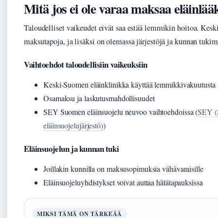
Mitä jos ei ole varaa maksaa eläinlää
Taloudelliset vaikeudet eivät saa estää lemmikin hoitoa. Kesk
maksutapoja, ja lisäksi on olemassa järjestöjä ja kunnan tukim
Vaihtoehdot taloudellisiin vaikeuksiin
Keski-Suomen eläinklinikka käyttää lemmikkivakuutusta 
Osamaksu ja laskutusmahdollisuudet
SEY Suomen eläinsuojelu neuvoo vaihtoehdoissa (
SEY (S
eläinsuojelujärjestö)
)
Eläinsuojelun ja kunnan tuki
Joillakin kunnilla on maksusopimuksia vähävaraisille
Eläinsuojeluyhdistykset voivat auttaa hätätapauksissa
MIKSI TÄMÄ ON TÄRKEÄÄ