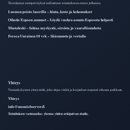
Tuoreimmat uutispaivitykset tarkistetaan toimituksessa ennen julkaisua.
Luomen poisto laserilla – hinta, kesto ja kokemukset
Oikotie Espoon asunnot – Löydä vuokra-asunto Espoosta helposti
Mustaleski – faktaa myrkystä, oireista ja vaarallisuudesta
Foreca Uurainen 10 vrk – Sääennuste ja vertailu
Yhteys
Vastauskykyinen yhteystiski, joka ohjaa vinkit ja korjaukset nopeasti oikeaan paikkaan.
Yhteys
info@suomiobserver.fi
Toimituksen vastausaika: yleensa yhden arkipaivan sisalla.