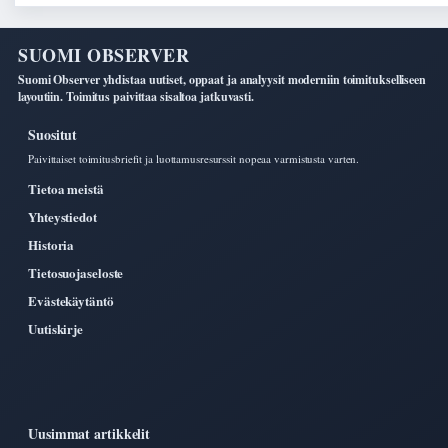
SUOMI OBSERVER
Suomi Observer yhdistaa uutiset, oppaat ja analyysit moderniin toimitukselliseen
layoutiin. Toimitus paivittaa sisaltoa jatkuvasti.
Suositut
Paivittaiset toimitusbriefit ja luottamusresurssit nopeaa varmistusta varten.
Tietoa meistä
Yhteystiedot
Historia
Tietosuojaseloste
Evästekäytäntö
Uutiskirje
Uusimmat artikkelit