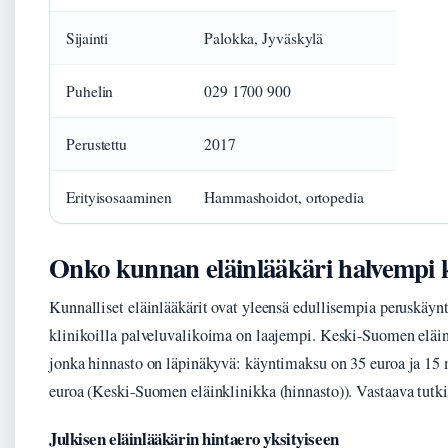
Sijainti
Palokka, Jyväskylä
Puhelin
029 1700 900
Perustettu
2017
Erityisosaaminen
Hammashoidot, ortopedia
Onko kunnan eläinlääkäri halvempi k
Kunnalliset eläinlääkärit ovat yleensä edullisempia peruskäynti
klinikoilla palveluvalikoima on laajempi. Keski-Suomen eläin
jonka hinnasto on läpinäkyvä: käyntimaksu on 35 euroa ja 15
euroa (Keski-Suomen eläinklinikka (hinnasto)). Vastaava tutk
Julkisen eläinlääkärin hintaero yksityiseen