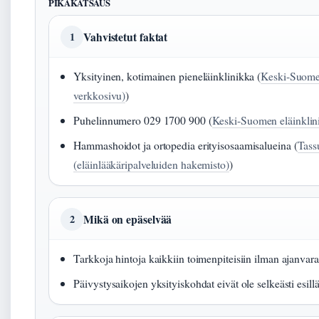
PIKAKATSAUS
Vahvistetut faktat
1
Yksityinen, kotimainen pieneläinklinikka (
Keski-Suomen
verkkosivu)
)
Puhelinnumero 029 1700 900 (
Keski-Suomen eläinklin
Hammashoidot ja ortopedia erityisosaamisalueina (
Tassu
(eläinlääkäripalveluiden hakemisto)
)
Mikä on epäselvää
2
Tarkkoja hintoja kaikkiin toimenpiteisiin ilman ajanvaraus
Päivystysaikojen yksityiskohdat eivät ole selkeästi esill