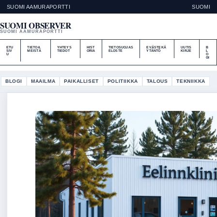
SUOMI AAMURAPORTTI
SUOMI
SUOMI OBSERVER
SUOMI AAMURAPORTTI
ETU
TIETOA
YHTEYS
HIST
TIETOSUOJAS
EVÄSTEKÄ
UUTIS
B
SIV
MEISTÄ
TIEDOT
ORIA
ELOSTE
YTÄNTÖ
KIRJE
L
U
O
GI
BLOGI
MAAILMA
PAIKALLISET
POLITIIKKA
TALOUS
TEKNIIKKA