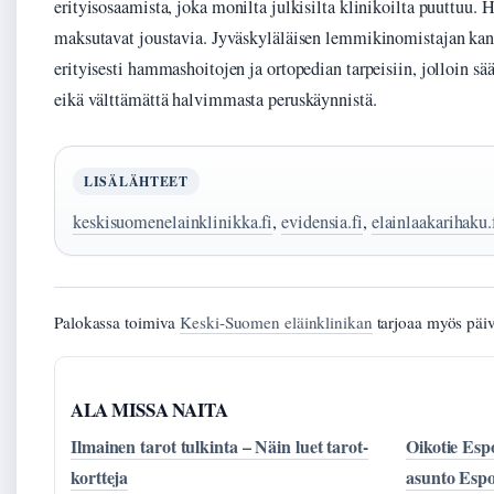
erityisosaamista, joka monilta julkisilta klinikoilta puuttuu. H
maksutavat joustavia. Jyväskyläläisen lemmikinomistajan kann
erityisesti hammashoitojen ja ortopedian tarpeisiin, jolloin s
eikä välttämättä halvimmasta peruskäynnistä.
LISÄLÄHTEET
keskisuomenelainklinikka.fi
,
evidensia.fi
,
elainlaakarihaku.
Palokassa toimiva
Keski-Suomen eläinklinikan
tarjoaa myös päiv
ALA MISSA NAITA
Ilmainen tarot tulkinta – Näin luet tarot-
Oikotie Esp
kortteja
asunto Espo