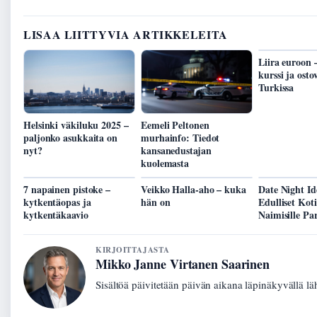
LISAA LIITTYVIA ARTIKKELEITA
Liira euroon
kurssi ja ost
Turkissa
Helsinki väkiluku 2025 –
Eemeli Peltonen
paljonko asukkaita on
murhainfo: Tiedot
nyt?
kansanedustajan
kuolemasta
7 napainen pistoke –
Veikko Halla-aho – kuka
Date Night Id
kytkentäopas ja
hän on
Edulliset Koti
kytkentäkaavio
Naimisille Par
KIRJOITTAJASTA
Mikko Janne Virtanen Saarinen
Sisältöä päivitetään päivän aikana läpinäkyvällä lä