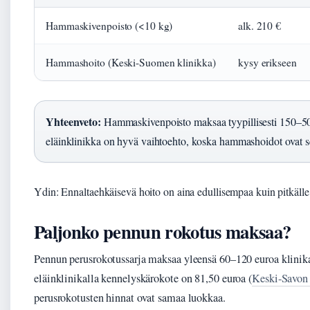
Hammaskivenpoisto (<10 kg)
alk. 210 €
Hammashoito (Keski-Suomen klinikka)
kysy erikseen
Yhteenveto:
Hammaskivenpoisto maksaa tyypillisesti 150–5
eläinklinikka on hyvä vaihtoehto, koska hammashoidot ovat se
Ydin: Ennaltaehkäisevä hoito on aina edullisempaa kuin pitkäl
Paljonko pennun rokotus maksaa?
Pennun perusrokotussarja maksaa yleensä 60–120 euroa klinik
eläinklinikalla kennelyskärokote on 81,50 euroa (
Keski-Savon 
perusrokotusten hinnat ovat samaa luokkaa.