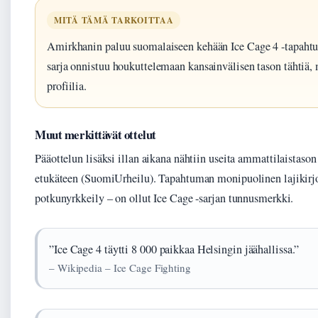
MITÄ TÄMÄ TARKOITTAA
Amirkhanin paluu suomalaiseen kehään Ice Cage 4 -tapahtum
sarja onnistuu houkuttelemaan kansainvälisen tason tähtiä
profiilia.
Muut merkittävät ottelut
Pääottelun lisäksi illan aikana nähtiin useita ammattilaistason 
etukäteen (SuomiUrheilu). Tapahtuman monipuolinen lajikirj
potkunyrkkeily – on ollut Ice Cage -sarjan tunnusmerkki.
”Ice Cage 4 täytti 8 000 paikkaa Helsingin jäähallissa.”
– Wikipedia – Ice Cage Fighting