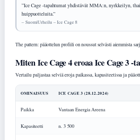
”Ice Cage -tapahtumat yhdistävät MMA:n, nyrkkeilyn, thai
huippuotteluita.”
– SuomiUrheilu – Ice Cage 8
The pattern: pääottelun profiili on noussut selvästi aiemmista sar
Miten Ice Cage 4 eroaa Ice Cage 3 -
Vertailu paljastaa selviä eroja paikassa, kapasiteetissa ja pääott
OMINAISUUS
ICE CAGE 3 (28.12.2024)
Paikka
Vantaan Energia Areena
Kapasiteetti
n. 3 500