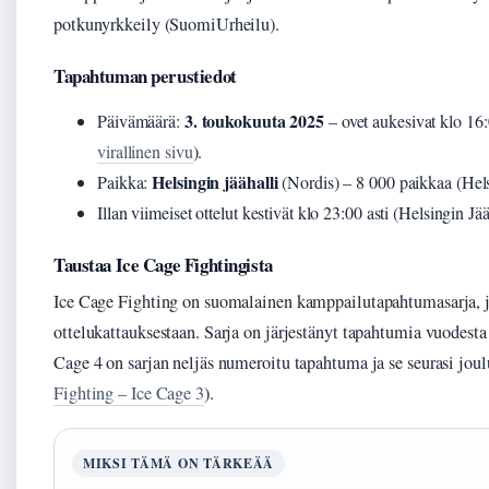
potkunyrkkeily (SuomiUrheilu).
Tapahtuman perustiedot
3. toukokuuta 2025
Päivämäärä:
– ovet aukesivat klo 16:0
virallinen sivu
).
Helsingin jäähalli
Paikka:
(Nordis) – 8 000 paikkaa (Hels
Illan viimeiset ottelut kestivät klo 23:00 asti (Helsingin Jää
Taustaa Ice Cage Fightingista
Ice Cage Fighting on suomalainen kamppailutapahtumasarja, 
ottelukattauksestaan. Sarja on järjestänyt tapahtumia vuodesta
Cage 4 on sarjan neljäs numeroitu tapahtuma ja se seurasi joul
Fighting – Ice Cage 3
).
MIKSI TÄMÄ ON TÄRKEÄÄ