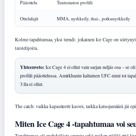
Pääottelu
Tuntematon profiili
Ottelulajit
MMA, nyrkkeily, thai-, potkunyrkkeily
Kolme tapahtumaa, yksi trendi: jokainen Ice Cage on siirtyny
taistelijoita.
Yhteenveto:
Ice Cage 4 ei ollut vain sarjan neljäs osa – se 
profiili pääottelussa. Amirkhanin kaltainen UFC-nimi toi tap
3:lla ei ollut.
The catch: vaikka kapasiteetti kasvoi, tarkka katsojamäärä jäi ep
Miten Ice Cage 4 -tapahtumaa voi se
Tapahtumaa oli mahdollista seurata sekä paikan päällä että liv