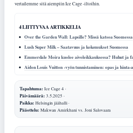
vertailemme sitä aiempiin Ice Cage -iltoihin.
4 LIITTYVAA ARTIKKELIA
Over the Garden Wall: Lapsille? Missä katsoa Suomessa
Lush Super Milk – Saatavuus ja kokemukset Suomessa
Emmerdale Moira kuolee aivoleikkauksessa? Huhut ja f
Aidon Louis Vuitton -vyön tunnistaminen: opas ja hinta-
Tapahtuma:
Ice Cage 4 ·
Päivämäärä:
3.5.2025 ·
Paikka:
Helsingin jäähalli ·
Pääottelu:
Makwan Amirkhani vs. Joni Salovaara