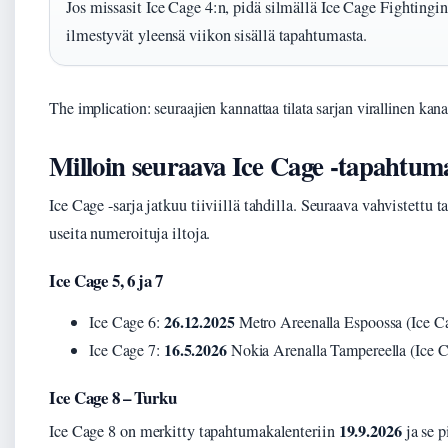
Jos missasit Ice Cage 4:n, pidä silmällä Ice Cage Fightingi
ilmestyvät yleensä viikon sisällä tapahtumasta.
The implication: seuraajien kannattaa tilata sarjan virallinen kanav
Milloin seuraava Ice Cage -tapahtum
Ice Cage -sarja jatkuu tiiviillä tahdilla. Seuraava vahvistett
useita numeroituja iltoja.
Ice Cage 5, 6 ja 7
26.12.2025
Ice Cage 6:
Metro Areenalla Espoossa (Ice Ca
16.5.2026
Ice Cage 7:
Nokia Arenalla Tampereella (Ice C
Ice Cage 8 – Turku
19.9.2026
Ice Cage 8 on merkitty tapahtumakalenteriin
ja se p