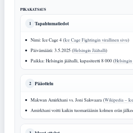
PIKAKATSAUS
Tapahtumatiedot
1
Nimi: Ice Cage 4 (
Ice Cage Fightingin virallinen sivu
)
Päivämäärä: 3.5.2025 (
Helsingin Jäähalli
)
Paikka: Helsingin jäähalli, kapasiteetti 8 000 (
Helsingin 
Pääottelu
2
Makwan Amirkhani vs. Joni Salovaara (
Wikipedia – Ic
Amirkhani voitti kaikin tuomariäänin kolmen erän jälke
Muut ottelut
3