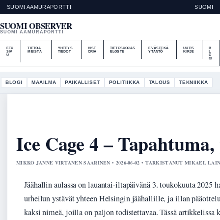
SUOMI AAMURAPORTTI
SUOMI
SUOMI OBSERVER
SUOMI AAMURAPORTTI
ETU
TIETOA
YHTEYS
HIST
TIETOSUOJAS
EVÄSTEKÄ
UUTIS
B
SIV
MEISTÄ
TIEDOT
ORIA
ELOSTE
YTÄNTÖ
KIRJE
L
U
O
GI
BLOGI
MAAILMA
PAIKALLISET
POLITIIKKA
TALOUS
TEKNIIKKA
Ice Cage 4 – Tapahtuma, p
MIKKO JANNE VIRTANEN SAARINEN • 2026-06-02 • TARKISTANUT MIKAEL LAI
Jäähallin aulassa on lauantai-iltapäivänä 3. toukokuuta 2025 
urheilun ystävät yhteen Helsingin jäähallille, ja illan pääot
kaksi nimeä, joilla on paljon todistettavaa. Tässä artikkelissa 