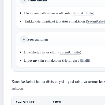
Useita ammattilaistason otteluita (
SuomiUrheilu
)
Tarkka ottelukartta ei julkaistu ennakkoon (
SuomiUrhei
Seuraaminen
4
Livelähetys järjestettiin (
SuomiUrheilu
)
Liput myytiin ennakkoon (
Helsingin Jäähalli
)
Kuusi keskeistä faktaa tiivistettynä – yksi toistuva teema: Ice
suhteen.
AVAINTIETO
ARVO