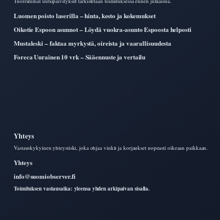
Tuoreimmat uutispaivitykset tarkistetaan toimituksessa ennen julkaisua.
Luomen poisto laserilla – hinta, kesto ja kokemukset
Oikotie Espoon asunnot – Löydä vuokra-asunto Espoosta helposti
Mustaleski – faktaa myrkystä, oireista ja vaarallisuudesta
Foreca Uurainen 10 vrk – Sääennuste ja vertailu
Yhteys
Vastauskykyinen yhteystiski, joka ohjaa vinkit ja korjaukset nopeasti oikeaan paikkaan.
Yhteys
info@suomiobserver.fi
Toimituksen vastausaika: yleensa yhden arkipaivan sisalla.