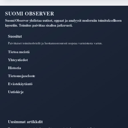
SUOMI OBSERVER
Suomi Observer yhdistaa uutiset, oppaat ja analyysit moderniin toimitukselliseen
layoutiin. Toimitus paivittaa sisaltoa jatkuvasti.
Suositut
Paivittaiset toimitusbriefit ja luottamusresurssit nopeaa varmistusta varten.
Tietoa meistä
Yhteystiedot
Historia
Tietosuojaseloste
Evästekäytäntö
Uutiskirje
Uusimmat artikkelit