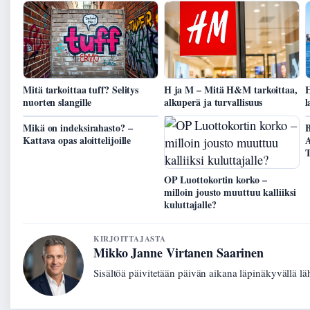
Mitä tarkoittaa tuff? Selitys
H ja M – Mitä H&M tarkoittaa,
H
nuorten slangille
alkuperä ja turvallisuus
l
Mikä on indeksirahasto? –
B
Kattava opas aloittelijoille
A
T
OP Luottokortin korko –
milloin jousto muuttuu kalliiksi
kuluttajalle?
KIRJOITTAJASTA
Mikko Janne Virtanen Saarinen
Sisältöä päivitetään päivän aikana läpinäkyvällä lä