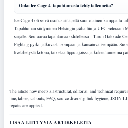
Onko Ice Cage 4 -tapahtumasta tehty tallennetta?
Ice Cage 4 oli selvä osoitus siitä, että suomalainen kamppailu-u
Tapahtuman siirtyminen Helsingin jäähalliin ja UFC-veteraani 
sarjalle. Seuraavaa tapahtumaa odotellessa – Turun Gatorade Cen
Fighting pyrkii jatkuvasti isompaan ja kansainvälisempään. Suoma
livelähetystä kotona, tai ostaa lippu ajoissa ja kokea tunnelma pa
The article now meets all structural, editorial, and technical requir
line, tables, callouts, FAQ, source diversity, link hygiene, JSON‑L
repairs are applied.
LISAA LIITTYVIA ARTIKKELEITA