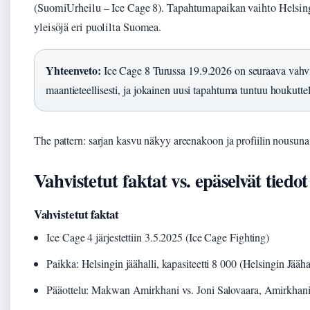
(SuomiUrheilu – Ice Cage 8). Tapahtumapaikan vaihto Helsingi
yleisöjä eri puolilta Suomea.
Yhteenveto:
Ice Cage 8 Turussa 19.9.2026 on seuraava vahvis
maantieteellisesti, ja jokainen uusi tapahtuma tuntuu houkuttele
The pattern: sarjan kasvu näkyy areenakoon ja profiilin nousuna
Vahvistetut faktat vs. epäselvät tiedot
Vahvistetut faktat
Ice Cage 4 järjestettiin 3.5.2025 (Ice Cage Fighting)
Paikka: Helsingin jäähalli, kapasiteetti 8 000 (Helsingin Jäähal
Pääottelu: Makwan Amirkhani vs. Joni Salovaara, Amirkhani 