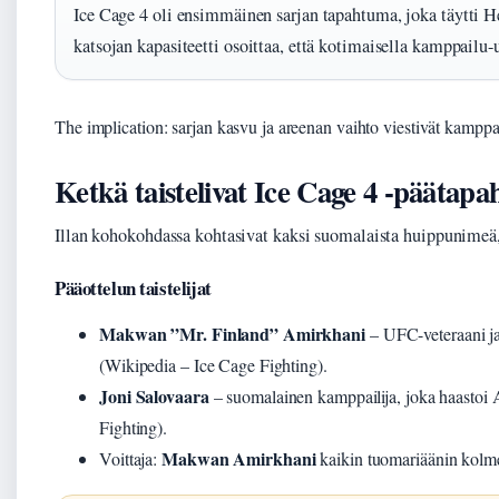
Ice Cage 4 oli ensimmäinen sarjan tapahtuma, joka täytti He
katsojan kapasiteetti osoittaa, että kotimaisella kamppailu-u
The implication: sarjan kasvu ja areenan vaihto viestivät kampp
Ketkä taistelivat Ice Cage 4 -päätap
Illan kohokohdassa kohtasivat kaksi suomalaista huippunimeä, 
Pääottelun taistelijat
Makwan ”Mr. Finland” Amirkhani
– UFC-veteraani ja 
(Wikipedia – Ice Cage Fighting).
Joni Salovaara
– suomalainen kamppailija, joka haastoi 
Fighting).
Makwan Amirkhani
Voittaja:
kaikin tuomariäänin kolme