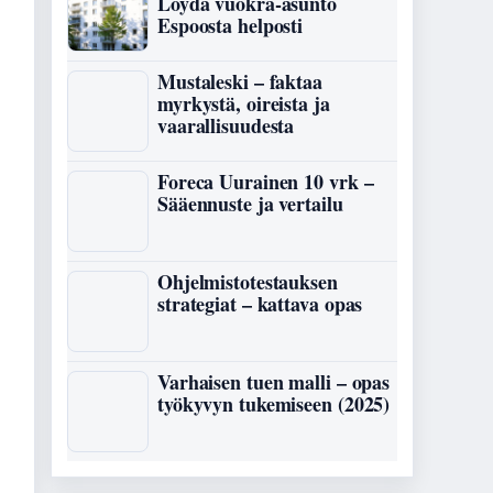
Löydä vuokra-asunto
Espoosta helposti
Mustaleski – faktaa
myrkystä, oireista ja
vaarallisuudesta
Foreca Uurainen 10 vrk –
Sääennuste ja vertailu
Ohjelmistotestauksen
strategiat – kattava opas
Varhaisen tuen malli – opas
työkyvyn tukemiseen (2025)