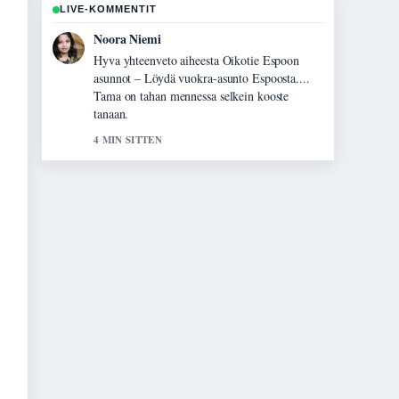
LIVE-KOMMENTIT
Oskari Lehtinen
Seuraan Mustaleski – faktaa myrkystä,
oireista ja vaarallisuudesta-lahetysta tarkasti –
arvostan tasapainoista savyja.
6 MIN SITTEN