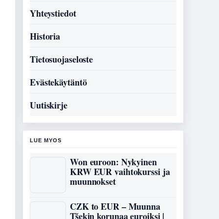
Yhteystiedot
Historia
Tietosuojaseloste
Evästekäytäntö
Uutiskirje
LUE MYOS
Won euroon: Nykyinen
KRW EUR vaihtokurssi ja
muunnokset
CZK to EUR – Muunna
Tšekin korunaa euroiksi |