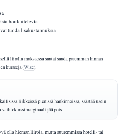
sa
oista houkuttelevia
ivat tuoda lisäkustannuksia
eisellä liiralla maksaessa saatat saada paremman hinnan
ien kursseja (
Wise
).
allisissa liikkeissä pienissä hankinnoissa, säästää usein
a vaihtokurssimarginaali jää pois.
vä olla hieman liiroja, mutta suuremmissa hotelli- tai