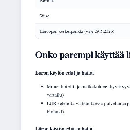
Revolut
Wise
Euroopan keskuspankki (viite 29.5.2026)
Onko parempi käyttää li
Euron käytön edut ja haitat
Monet hotellit ja matkakohteet hyväksyvä
vertailu
)
EUR-seteleitä vaihdettaessa palveluntarjo
Finland
)
Liiran käytön edut ja haitat