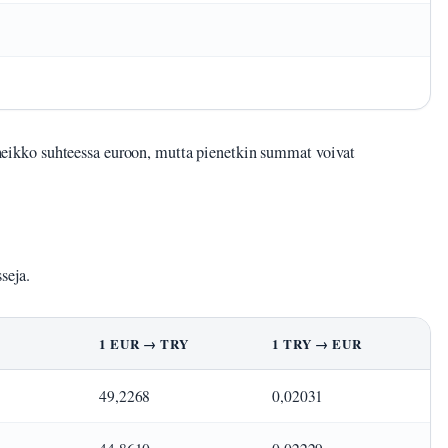
on heikko suhteessa euroon, mutta pienetkin summat voivat
seja.
1 EUR → TRY
1 TRY → EUR
49,2268
0,02031