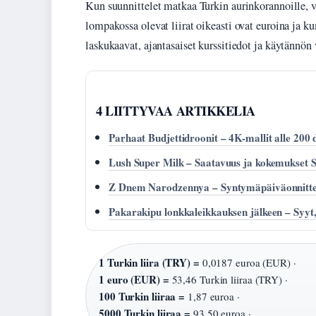
Kun suunnittelet matkaa Turkin aurinkorannoille, 
lompakossa olevat liirat oikeasti ovat euroina ja ku
laskukaavat, ajantasaiset kurssitiedot ja käytännön v
4 LIITTYVAA ARTIKKELIA
Parhaat Budjettidroonit – 4K-mallit alle 200 
Lush Super Milk – Saatavuus ja kokemukset 
Z Dnem Narodzennya – Syntymäpäiväonnittelut
Pakarakipu lonkkaleikkauksen jälkeen – Syyt, 
1 Turkin liira (TRY) =
0,0187 euroa (EUR) ·
1 euro (EUR) =
53,46 Turkin liiraa (TRY) ·
100 Turkin liiraa =
1,87 euroa ·
5000 Turkin liiraa =
93,50 euroa ·