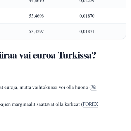
44,8610
0,02229
53,4698
0,01870
53,4297
0,01871
iraa vai euroa Turkissa?
t euroja, mutta vaihtokurssi voi olla huono (
Xe
ajien marginaalit saattavat olla korkeat (
FOREX