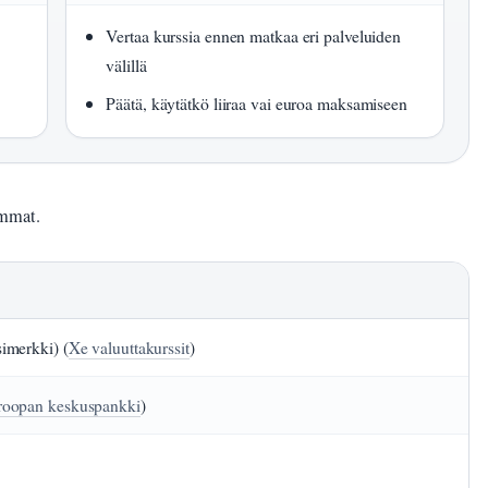
Vertaa kurssia ennen matkaa eri palveluiden
välillä
Päätä, käytätkö liiraa vai euroa maksamiseen
ummat.
imerkki) (
Xe valuuttakurssit
)
roopan keskuspankki
)