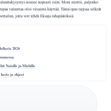
valuuttakysymys nousee nopeasti esiin. Moni miettii, paljonko
mpaa valuuttaa olisi viisainta käyttää. Tämä opas tarjoaa selkeät
ertailun, jotta voit tehdä fiksuja rahapäätöksiä.
dollaria 2026
Suomessa
 Naisille ja Miehille
kesto ja ohjeet