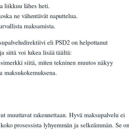
 liikkuu lähes heti.
oska ne vähentävät naputtelua.
urvallista maksamista.
upalveludirektiivi eli PSD2 on helpottanut
a siitä voi lukea lisää täältä:
simerkki siitä, miten tekninen muutos näkyy
pana maksukokemuksena.
ut muuttavat rakennettaan. Hyvä maksupalvelu ei
ee koko prosessista lyhyemmän ja selkeämmän. Se o