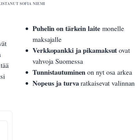
KISTANUT SOFIA NIEMI
Puhelin on tärkein laite
monelle
maksajalle
vät
Verkkopankki ja pikamaksut
ovat
a
vahvoja Suomessa
itää
Tunnistautuminen
on nyt osa arkea
si
Nopeus ja turva
ratkaisevat valinnan