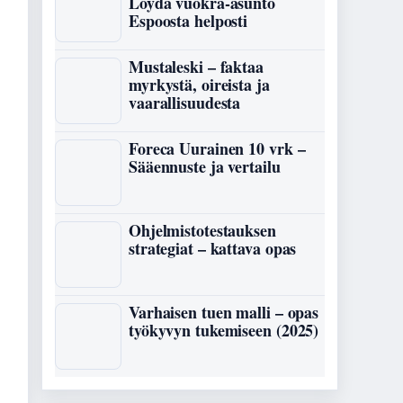
Löydä vuokra-asunto
Espoosta helposti
Mustaleski – faktaa
myrkystä, oireista ja
vaarallisuudesta
Foreca Uurainen 10 vrk –
Sääennuste ja vertailu
Ohjelmistotestauksen
strategiat – kattava opas
Varhaisen tuen malli – opas
työkyvyn tukemiseen (2025)