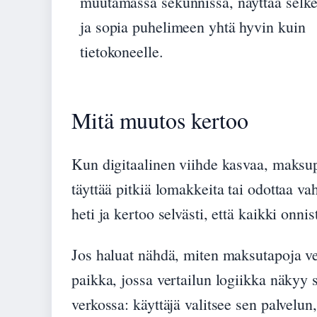
muutamassa sekunnissa, näyttää selke
ja sopia puhelimeen yhtä hyvin kuin
tietokoneelle.
Mitä muutos kertoo
Kun digitaalinen viihde kasvaa, maksup
täyttää pitkiä lomakkeita tai odottaa v
heti ja kertoo selvästi, että kaikki onnis
Jos haluat nähdä, miten maksutapoja v
paikka, jossa vertailun logiikka näkyy 
verkossa: käyttäjä valitsee sen palvelun,