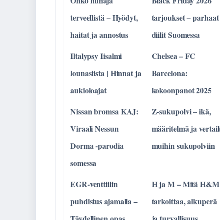
Onko hunaja
Black Friday 2026
terveellistä – Hyödyt,
tarjoukset – parhaat
haitat ja annostus
diilit Suomessa
Iltalypsy Iisalmi
Chelsea – FC
lounaslista | Hinnat ja
Barcelona:
aukioloajat
kokoonpanot 2025
Nissan bromsa KAJ:
Z-sukupolvi – ikä,
Viraali Nessun
määritelmä ja vertai
Dorma -parodia
muihin sukupolviin
somessa
EGR-venttiilin
H ja M – Mitä H&M
puhdistus ajamalla –
tarkoittaa, alkuperä
Täydellinen opas
ja turvallisuus