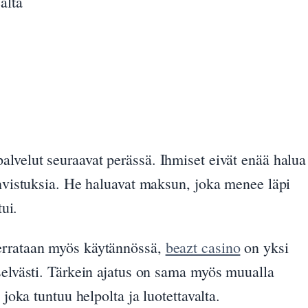
ältä
alvelut seuraavat perässä. Ihmiset eivät enää halua
ahvistuksia. He haluavat maksun, joka menee läpi
tui.
errataan myös käytännössä,
beazt casino
on yksi
selvästi. Tärkein ajatus on sama myös muualla
 joka tuntuu helpolta ja luotettavalta.