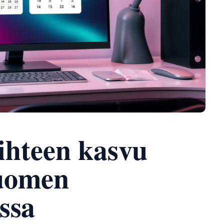
iihteen kasvu
uomen
ssa