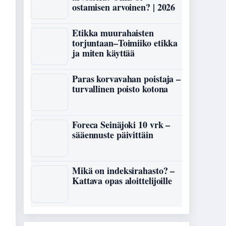
ostamisen arvoinen? | 2026
,
Etikka muurahaisten
torjuntaan–Toimiiko etikka
ja miten käyttää
Paras korvavahan poistaja –
turvallinen poisto kotona
Foreca Seinäjoki 10 vrk –
sääennuste päivittäin
Mikä on indeksirahasto? –
Kattava opas aloittelijoille