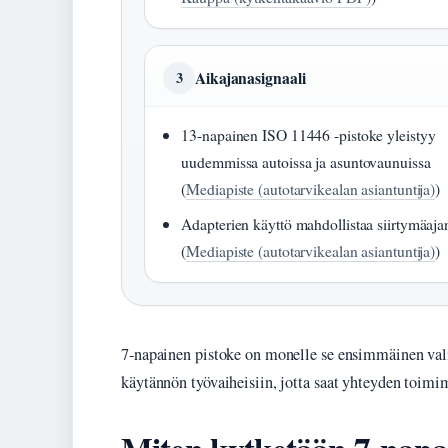
Aikajanasignaali
3
13-napainen ISO 11446 -pistoke yleistyy
uudemmissa autoissa ja asuntovaunuissa
(
Mediapiste (autotarvikealan asiantuntija)
)
Adapterien käyttö mahdollistaa siirtymäaja
(
Mediapiste (autotarvikealan asiantuntija)
)
7-napainen pistoke on monelle se ensimmäinen val
käytännön työvaiheisiin, jotta saat yhteyden toimim