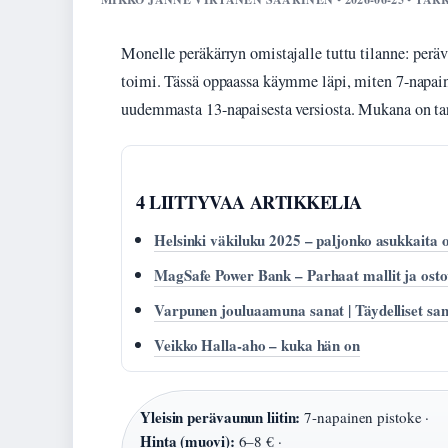
Monelle peräkärryn omistajalle tuttu tilanne: peräva
toimi. Tässä oppaassa käymme läpi, miten 7-napaine
uudemmasta 13-napaisesta versiosta. Mukana on tar
4 LIITTYVAA ARTIKKELIA
Helsinki väkiluku 2025 – paljonko asukkaita 
MagSafe Power Bank – Parhaat mallit ja osto
Varpunen jouluaamuna sanat | Täydelliset sano
Veikko Halla-aho – kuka hän on
Yleisin perävaunun liitin:
7-napainen pistoke ·
Hinta (muovi):
6–8 € ·