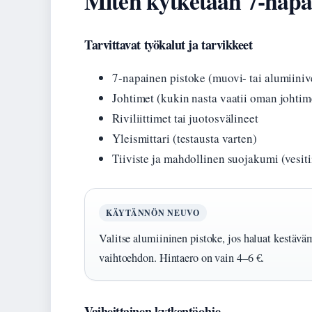
Miten kytketään 7-napa
Tarvittavat työkalut ja tarvikkeet
7-napainen pistoke (muovi- tai alumiiniv
Johtimet (kukin nasta vaatii oman johtim
Riviliittimet tai juotosvälineet
Yleismittari (testausta varten)
Tiiviste ja mahdollinen suojakumi (vesiti
KÄYTÄNNÖN NEUVO
Valitse alumiininen pistoke, jos haluat kestä
vaihtoehdon. Hintaero on vain 4–6 €.
Vaiheittainen kytkentäohje