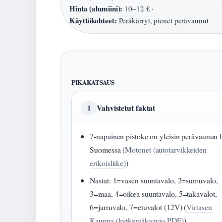
Hinta (alumiini):
10–12 € ·
Käyttökohteet:
Peräkärryt, pienet perävaunut
PIKAKATSAUS
Vahvistetut faktat
1
7-napainen pistoke on yleisin perävaunun li
Suomessa (
Motonet (autotarvikkeiden
erikoisliike)
)
Nastat: 1=vasen suuntavalo, 2=sumuvalo,
3=maa, 4=oikea suuntavalo, 5=takavalot,
6=jarruvalo, 7=etuvalot (12V) (
Virtasen
Kauppa (kytkentäkaavio PDF)
)