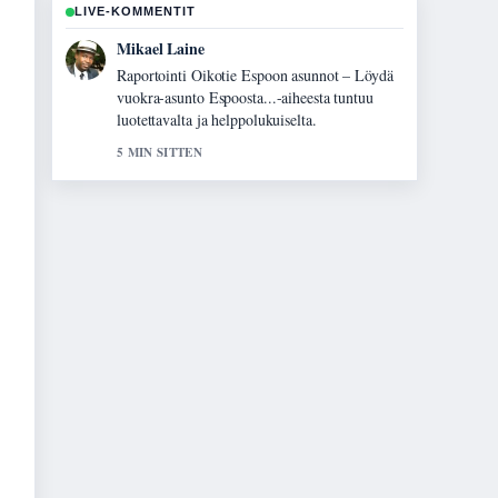
LIVE-KOMMENTIT
Ella Makinen
Vahvaa tarkistustyota liittyen Mustaleski –
faktaa myrkystä, oireista ja vaarallisuudesta.
Useampien medioiden tulisi kirjoittaa nain.
7 MIN SITTEN