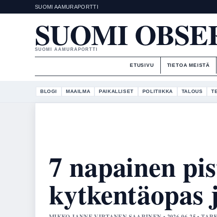
SUOMI AAMURAPORTTI
SUOMI OBSE
SUOMI AAMURAPORTTI
ETUSIVU
TIETOA MEISTÄ
BLOGI
MAAILMA
PAIKALLISET
POLITIIKKA
TALOUS
T
7 napainen pis
kytkentäopas 
MIKKO JANNE VIRTANEN SAARINEN • 2026-06-25 • T