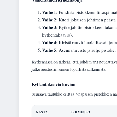
Vaihe 1:
Puhdista pistokkeen liitospinnat j
Vaihe 2:
Kuori jokaisen johtimen päästä no
Vaihe 3:
Kytke johdin pistokkeen takana 
kytkentäkaavio).
Vaihe 4:
Kiristä ruuvit huolellisesti, jot
Vaihe 5:
Asenna tiiviste ja sulje pistoke.
Kytkennässä on tärkeää, että johdinvärit noudattavat
jatkuvuustestiin ennen lopullista sulkemista.
Kytkentäkaavio kuvina
Seuraava taulukko esittää 7-napaisen pistokkeen na
NASTA
TOIMINTO