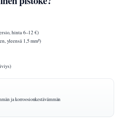
inen pistoke?
ersio, hinta 6–12 €)
en, yleensä 1,5 mm²)
iviys)
vämmän ja korroosionkestävämmän