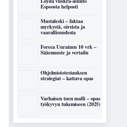
Löydä vuokra-asunto
Espoosta helposti
Mustaleski – faktaa
myrkystä, oireista ja
vaarallisuudesta
Foreca Uurainen 10 vrk –
Sääennuste ja vertailu
Ohjelmistotestauksen
strategiat – kattava opas
Varhaisen tuen malli – opas
työkyvyn tukemiseen (2025)