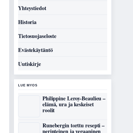
Yhteystiedot
Historia
Tietosuojaseloste
Evästekäytäntö
Uutiskirje
LUE MYOS
Philippine Leroy-Beaulieu –
elämä, ura ja keskeiset
roolit
Runebergin torttu resepti –
perinteinen ja vegaaninen