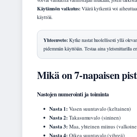
voivat vaihdella valmistajan mukaan, joten tarkista
Käytännön vaikutus:
Väärä kytkentä voi aiheuttaa
käyttöä.
Yhteenveto:
Kytke nastat huolellisesti yllä olev
pidemmän käyttöiän. Testaa aina yleismittarilla en
Mikä on 7-napaisen pis
Nastojen numerointi ja toiminta
Nasta 1:
Vasen suuntavalo (keltainen)
Nasta 2:
Takasumuvalo (sininen)
Nasta 3:
Maa, yhteinen miinus (valkoine
Nasta 4:
Oikea suuntavalo (vihreä)