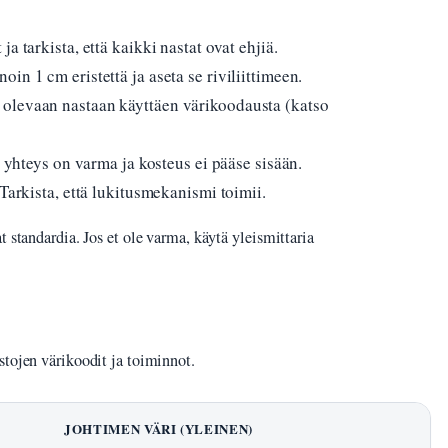
a tarkista, että kaikki nastat ovat ehjiä.
in 1 cm eristettä ja aseta se riviliittimeen.
olevaan nastaan käyttäen värikoodausta (katso
ta yhteys on varma ja kosteus ei pääse sisään.
 Tarkista, että lukitusmekanismi toimii.
 standardia. Jos et ole varma, käytä yleismittaria
stojen värikoodit ja toiminnot.
JOHTIMEN VÄRI (YLEINEN)