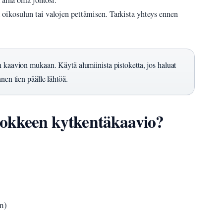
 aina oma johtosi.
 oikosulun tai valojen pettämisen. Tarkista yhteys ennen
an kaavion mukaan. Käytä alumiinista pistoketta, jos haluat
nen tien päälle lähtöä.
tokkeen kytkentäkaavio?
n)