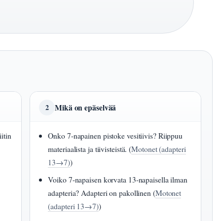
Mikä on epäselvää
2
itin
Onko 7-napainen pistoke vesitiivis? Riippuu
materiaalista ja tiivisteistä. (
Motonet (adapteri
13→7)
)
Voiko 7-napaisen korvata 13-napaisella ilman
adapteria? Adapteri on pakollinen (
Motonet
(adapteri 13→7)
)