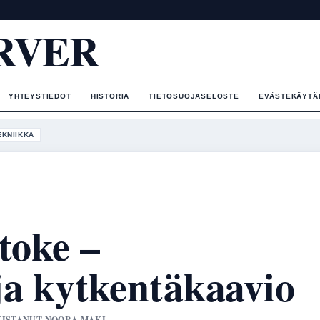
RVER
YHTEYSTIEDOT
HISTORIA
TIETOSUOJASELOSTE
EVÄSTEKÄYTÄ
EKNIIKKA
toke –
ja kytkentäkaavio
ARKISTANUT NOORA MAKI