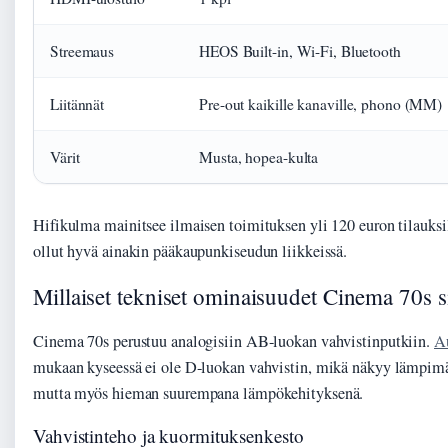
Streemaus
HEOS Built-in, Wi-Fi, Bluetooth
Liitännät
Pre-out kaikille kanaville, phono (MM)
Värit
Musta, hopea-kulta
Hifikulma mainitsee ilmaisen toimituksen yli 120 euron tilauksil
ollut hyvä ainakin pääkaupunkiseudun liikkeissä.
Millaiset tekniset ominaisuudet Cinema 70s s
Cinema 70s perustuu analogisiin AB-luokan vahvistinputkiin.
Au
mukaan kyseessä ei ole D-luokan vahvistin, mikä näkyy lämpimä
mutta myös hieman suurempana lämpökehityksenä.
Vahvistinteho ja kuormituksenkesto