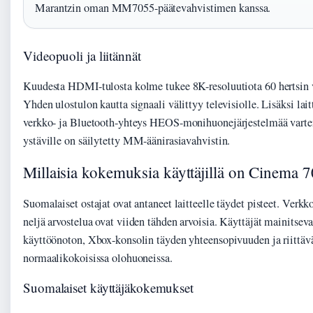
Marantzin oman MM7055-päätevahvistimen kanssa.
Videopuoli ja liitännät
Kuudesta HDMI-tulosta kolme tukee 8K-resoluutiota 60 hertsin v
Yhden ulostulon kautta signaali välittyy televisiolle. Lisäksi lai
verkko- ja Bluetooth-yhteys HEOS-monihuonejärjestelmää varte
ystäville on säilytetty MM-äänirasiavahvistin.
Millaisia kokemuksia käyttäjillä on Cinema 7
Suomalaiset ostajat ovat antaneet laitteelle täydet pisteet. Ver
neljä arvostelua ovat viiden tähden arvoisia. Käyttäjät mainitseva
käyttöönoton, Xbox-konsolin täyden yhteensopivuuden ja riittäv
normaalikokoisissa olohuoneissa.
Suomalaiset käyttäjäkokemukset