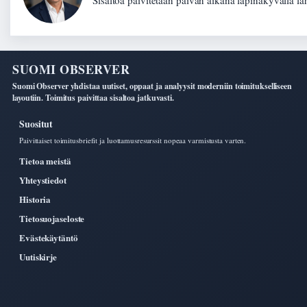
SUOMI OBSERVER
Suomi Observer yhdistaa uutiset, oppaat ja analyysit moderniin toimitukselliseen
layoutiin. Toimitus paivittaa sisaltoa jatkuvasti.
Suositut
Paivittaiset toimitusbriefit ja luottamusresurssit nopeaa varmistusta varten.
Tietoa meistä
Yhteystiedot
Historia
Tietosuojaseloste
Evästekäytäntö
Uutiskirje