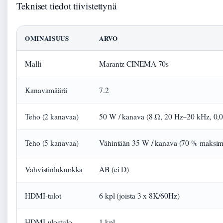
Tekniset tiedot tiivistettynä
OMINAISUUS
ARVO
Malli
Marantz CINEMA 70s
Kanavamäärä
7.2
Teho (2 kanavaa)
50 W / kanava (8 Ω, 20 Hz–20 kHz, 0
Teho (5 kanavaa)
Vähintään 35 W / kanava (70 % maksimi
Vahvistinlukuokka
AB (ei D)
HDMI-tulot
6 kpl (joista 3 x 8K/60Hz)
HDMI-ulostulo
1 kpl