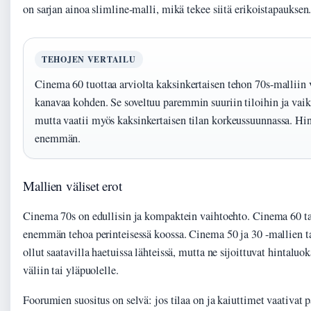
on sarjan ainoa slimline-malli, mikä tekee siitä erikoistapauksen
TEHOJEN VERTAILU
Cinema 60 tuottaa arviolta kaksinkertaisen tehon 70s-malliin 
kanavaa kohden. Se soveltuu paremmin suuriin tiloihin ja vaike
mutta vaatii myös kaksinkertaisen tilan korkeussuunnassa. Hi
enemmän.
Mallien väliset erot
Cinema 70s on edullisin ja kompaktein vaihtoehto. Cinema 60 ta
enemmän tehoa perinteisessä koossa. Cinema 50 ja 30 -mallien ta
ollut saatavilla haetuissa lähteissä, mutta ne sijoittuvat hintaluo
väliin tai yläpuolelle.
Foorumien suositus on selvä: jos tilaa on ja kaiuttimet vaativat 