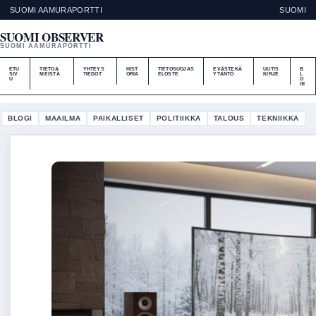
SUOMI AAMURAPORTTI
SUOMI
SUOMI OBSERVER
SUOMI AAMURAPORTTI
ETU
TIETOA
YHTEYS
HIST
TIETOSUOJAS
EVÄSTEKÄ
UUTIS
B
SIV
MEISTÄ
TIEDOT
ORIA
ELOSTE
YTÄNTÖ
KIRJE
L
U
O
GI
BLOGI
MAAILMA
PAIKALLISET
POLITIIKKA
TALOUS
TEKNIIKKA