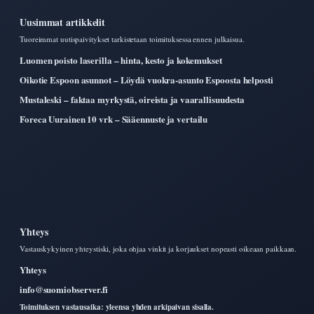
Uusimmat artikkelit
Tuoreimmat uutispaivitykset tarkistetaan toimituksessa ennen julkaisua.
Luomen poisto laserilla – hinta, kesto ja kokemukset
Oikotie Espoon asunnot – Löydä vuokra-asunto Espoosta helposti
Mustaleski – faktaa myrkystä, oireista ja vaarallisuudesta
Foreca Uurainen 10 vrk – Sääennuste ja vertailu
Yhteys
Vastauskykyinen yhteystiski, joka ohjaa vinkit ja korjaukset nopeasti oikeaan paikkaan.
Yhteys
info@suomiobserver.fi
Toimituksen vastausaika: yleensa yhden arkipaivan sisalla.