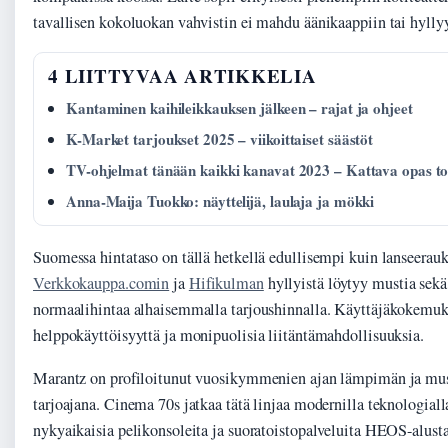
tavallisen kokoluokan vahvistin ei mahdu äänikaappiin tai hylly
4 LIITTYVAA ARTIKKELIA
Kantaminen kaihileikkauksen jälkeen – rajat ja ohjeet
K-Market tarjoukset 2025 – viikoittaiset säästöt
TV-ohjelmat tänään kaikki kanavat 2023 – Kattava opas to
Anna-Maija Tuokko: näyttelijä, laulaja ja mökki
Suomessa hintataso on tällä hetkellä edullisempi kuin lanseerau
Verkkokauppa.comin
ja
Hifikulman
hyllyistä löytyy mustia sekä
normaalihintaa alhaisemmalla tarjoushinnalla. Käyttäjäkokemuks
helppokäyttöisyyttä ja monipuolisia liitäntämahdollisuuksia.
Marantz on profiloitunut vuosikymmenien ajan lämpimän ja mu
tarjoajana. Cinema 70s jatkaa tätä linjaa modernilla teknologiall
nykyaikaisia pelikonsoleita ja suoratoistopalveluita HEOS-alust