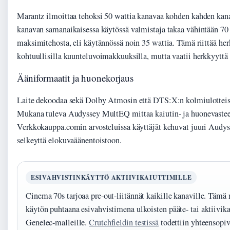
Marantz ilmoittaa tehoksi 50 wattia kanavaa kohden kahden kan
kanavan samanaikaisessa käytössä valmistaja takaa vähintään 70 
maksimitehosta, eli käytännössä noin 35 wattia. Tämä riittää herk
kohtuullisilla kuunteluvoimakkuuksilla, mutta vaatii herkkyyttä 
Ääniformaatit ja huonekorjaus
Laite dekoodaa sekä Dolby Atmosin että DTS:X:n kolmiulotteisia
Mukana tuleva Audyssey MultEQ mittaa kaiutin- ja huonevasteen
Verkkokauppa.comin arvosteluissa käyttäjät kehuvat juuri Audy
selkeyttä elokuvaäänentoistoon.
ESIVAHVISTINKÄYTTÖ AKTIIVIKAIUTTIMILLE
Cinema 70s tarjoaa pre-out-liitännät kaikille kanaville. Tämä
käytön puhtaana esivahvistimena ulkoisten pääte- tai aktiivik
Genelec-malleille.
Crutchfieldin testissä
todettiin yhteensopi