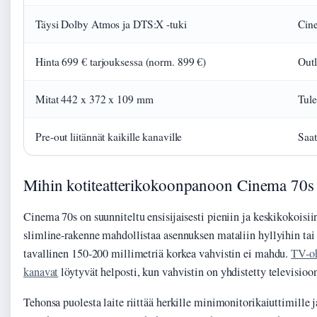
Täysi Dolby Atmos ja DTS:X -tuki
Cine
Hinta 699 € tarjouksessa (norm. 899 €)
Outl
Mitat 442 x 372 x 109 mm
Tule
Pre-out liitännät kaikille kanaville
Saat
Mihin kotiteatterikokoonpanoon Cinema 70s 
Cinema 70s on suunniteltu ensisijaisesti pieniin ja keskikokoisiin
slimline-rakenne mahdollistaa asennuksen mataliin hyllyihin tai
tavallinen 150-200 millimetriä korkea vahvistin ei mahdu.
TV-oh
kanavat
löytyvät helposti, kun vahvistin on yhdistetty televisio
Tehonsa puolesta laite riittää herkille minimonitorikaiuttimille j