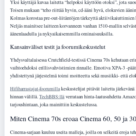
Yksi käyttäjä kuvaa laitetta “helpoksi käyttöön otoksi”, jota suo
Toisen mukaan “teho riittää hyvin, cd-ääni hyvä, elokuvien ään
Kolmas korostaa pre-out-liitäntöjen tärkeyttä aktiivikaiuttimien 
Neljäs mainitsee laitteen korvanneen vanhan 1510-mallin selväs
äänenlaadulla ja nykyaikaisemmilla ominaisuuksilla.
Kansainväliset testit ja foorumikeskustelut
Yhdysvaltalaisessa Crutchfield-testissä Cinema 70s kehutaan er
vaihtoehdoksi erillisvahvistimien rinnalle. Emotiva XPA-3 -pää
yhdistettynä järjestelmä toimi moitteetta sekä musiikki- että el
Hifiharrastajat-foorumilla
keskustelijat pitävät laitetta järkevä
hinnan välillä.
TechBBS:llä
verrataan hinta-laatusuhdetta Amazo
tarjoushintaan, joka mainittiin keskustelussa.
Miten Cinema 70s eroaa Cinema 60, 50 ja 30 
Cinema-sarjaan kuuluu useita malleja, joilla on selkeitä eroja te