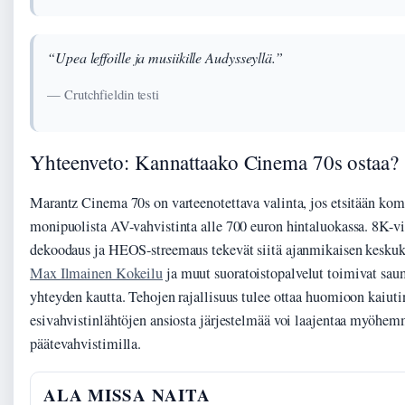
“Upea leffoille ja musiikille Audysseyllä.”
— Crutchfieldin testi
Yhteenveto: Kannattaako Cinema 70s ostaa?
Marantz Cinema 70s on varteenotettava valinta, jos etsitään ko
monipuolista AV-vahvistinta alle 700 euron hintaluokassa. 8K-v
dekoodaus ja HEOS-streemaus tekevät siitä ajanmikaisen keskuks
Max Ilmainen Kokeilu
ja muut suoratoistopalvelut toimivat sa
yhteyden kautta. Tehojen rajallisuus tulee ottaa huomioon kaiuti
esivahvistinlähtöjen ansiosta järjestelmää voi laajentaa myöhem
päätevahvistimilla.
ALA MISSA NAITA