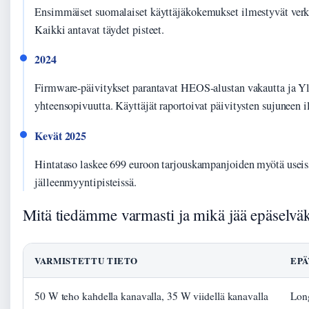
Ensimmäiset suomalaiset käyttäjäkokemukset ilmestyvät verk
Kaikki antavat täydet pisteet.
2024
Firmware-päivitykset parantavat HEOS-alustan vakautta ja Y
yhteensopivuutta. Käyttäjät raportoivat päivitysten sujuneen 
Kevät 2025
Hintataso laskee 699 euroon tarjouskampanjoiden myötä useis
jälleenmyyntipisteissä.
Mitä tiedämme varmasti ja mikä jää epäselvä
VARMISTETTU TIETO
EPÄ
50 W teho kahdella kanavalla, 35 W viidellä kanavalla
Long