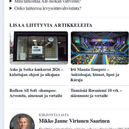
Mitä tarkoittaa AB-luokan vahvistin?
Onko laitteessa levysoitinvahvistinta?
LISAA LIITTYVIA ARTIKKELEITA
Asko ja Sotka konkurssi 2026 –
Irti Maasta Tampere –
kuluttajan ohjeet ja aikajana
Aukioloajat, hinnat, liput ja
ikäraja
Redken All Soft -shampoo:
Täsmäsää Rovaniemi 10 vrk –
Arvostelu, ainesosat ja vertailu
sääennuste ja vertailu
KIRJOITTAJASTA
Mikko Janne Virtanen Saarinen
Sisältöä päivitetään päivän aikana läpinäkyvällä lä