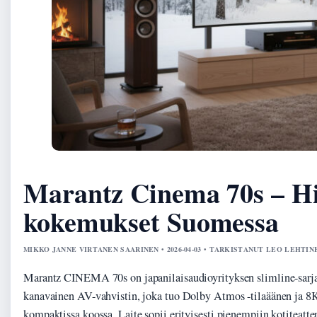
Marantz Cinema 70s – Hin
kokemukset Suomessa
MIKKO JANNE VIRTANEN SAARINEN • 2026-04-03 • TARKISTANUT LEO LEHTIN
Marantz CINEMA 70s on japanilaisaudioyrityksen slimline-sarja
kanavainen AV-vahvistin, joka tuo Dolby Atmos -tilaäänen ja 8
kompaktissa koossa. Laite sopii erityisesti pienempiin kotiteatteri