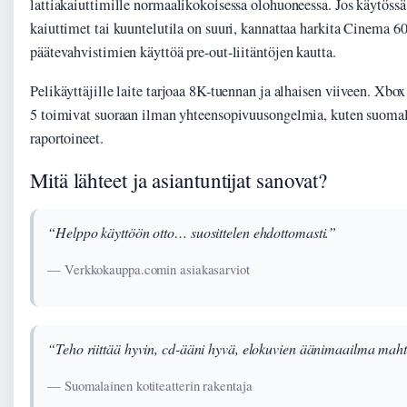
lattiakaiuttimille normaalikokoisessa olohuoneessa. Jos käytössä
kaiuttimet tai kuuntelutila on suuri, kannattaa harkita Cinema 60
päätevahvistimien käyttöä pre-out-liitäntöjen kautta.
Pelikäyttäjille laite tarjoaa 8K-tuennan ja alhaisen viiveen. Xbo
5 toimivat suoraan ilman yhteensopivuusongelmia, kuten suomala
raportoineet.
Mitä lähteet ja asiantuntijat sanovat?
“Helppo käyttöön otto… suosittelen ehdottomasti.”
— Verkkokauppa.comin asiakasarviot
“Teho riittää hyvin, cd-ääni hyvä, elokuvien äänimaailma mah
— Suomalainen kotiteatterin rakentaja