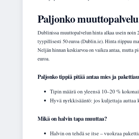
Paljonko muuttopalvelu
Dublinissa muuttopalvelun hinta alkaa usein noin 
tyypillisesti 50 euroa (Dublin.ie). Hinta riippuu mat
Neljän hinnan keskiarvoa on vaikea antaa, mutta p
euroa.
Paljonko tippiä pitää antaa mies ja pakettiaut
Tipin määrä on yleensä 10–20 % kokonai
Hyvä nyrkkisääntö: jos kuljettaja auttaa
Mikä on halvin tapa muuttaa?
Halvin on tehdä se itse – vuokraa paketti