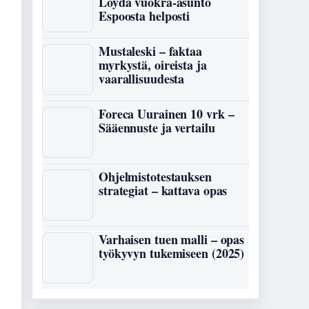
Löydä vuokra-asunto
Espoosta helposti
Mustaleski – faktaa
myrkystä, oireista ja
vaarallisuudesta
Foreca Uurainen 10 vrk –
Sääennuste ja vertailu
Ohjelmistotestauksen
strategiat – kattava opas
Varhaisen tuen malli – opas
työkyvyn tukemiseen (2025)