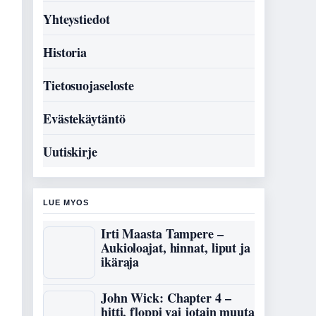
Yhteystiedot
Historia
Tietosuojaseloste
Evästekäytäntö
Uutiskirje
LUE MYOS
Irti Maasta Tampere –
Aukioloajat, hinnat, liput ja
ikäraja
John Wick: Chapter 4 –
hitti, floppi vai jotain muuta