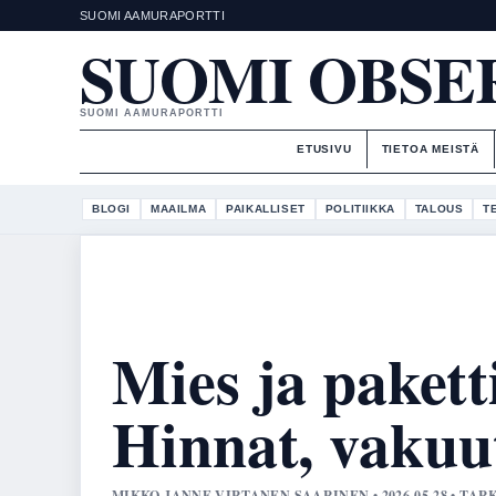
SUOMI AAMURAPORTTI
SUOMI OBSE
SUOMI AAMURAPORTTI
ETUSIVU
TIETOA MEISTÄ
BLOGI
MAAILMA
PAIKALLISET
POLITIIKKA
TALOUS
T
Mies ja pakett
Hinnat, vakuut
MIKKO JANNE VIRTANEN SAARINEN • 2026-05-28 • TA