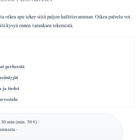
a oikea apu tekee siitä paljon hallittavamman. Oikea palvelu voi
mitä kysyä ennen varauksen tekemistä.
tat perheestä
esiintyjät
 ja tiedot
arvostelu
 30 min (min. 50 €) ·
innasta ·