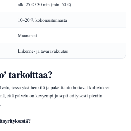
alk. 25 € / 30 min (min. 50 €)
10–20 % kokonaishinnasta
Maanantai
Liikenne- ja tavaravakuutus
o’ tarkoittaa?
velu, jossa yksi henkilö ja pakettiauto hoitavat kuljetukset
inä, että palvelu on kevyempi ja sopii erityisesti pieniin
.
ttoyrityksestä?