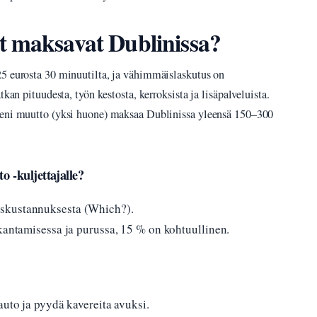
t maksavat Dublinissa?
25 eurosta 30 minuutilta, ja vähimmäislaskutus on
kan pituudesta, työn kestosta, kerroksista ja lisäpalveluista.
ieni muutto (yksi huone) maksaa Dublinissa yleensä 150–300
o -kuljettajalle?
skustannuksesta (Which?).
 kantamisessa ja purussa, 15 % on kohtuullinen.
auto ja pyydä kavereita avuksi.