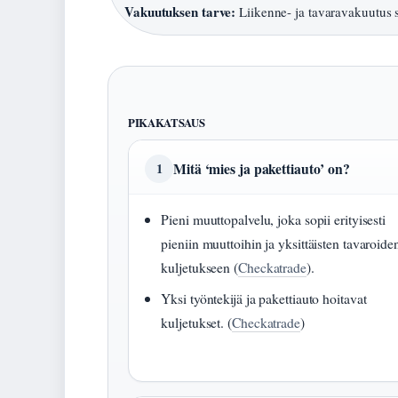
Vakuutuksen tarve:
Liikenne- ja tavaravakuutus s
PIKAKATSAUS
Mitä ‘mies ja pakettiauto’ on?
1
Pieni muuttopalvelu, joka sopii erityisesti
pieniin muuttoihin ja yksittäisten tavaroide
kuljetukseen (
Checkatrade
).
Yksi työntekijä ja pakettiauto hoitavat
kuljetukset. (
Checkatrade
)