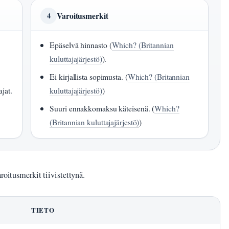
Varoitusmerkit
4
Epäselvä hinnasto (
Which? (Britannian
kuluttajajärjestö)
).
Ei kirjallista sopimusta. (
Which? (Britannian
jat.
kuluttajajärjestö)
)
Suuri ennakkomaksu käteisenä. (
Which?
(Britannian kuluttajajärjestö)
)
roitusmerkit tiivistettynä.
TIETO