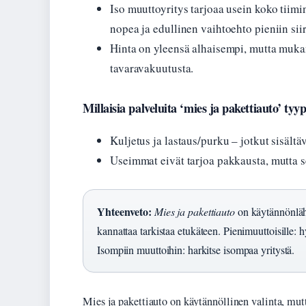
Iso muuttoyritys tarjoaa usein koko tiimi
nopea ja edullinen vaihtoehto pieniin siir
Hinta on yleensä alhaisempi, mutta mukan
tavaravakuutusta.
Millaisia palveluita ‘mies ja pakettiauto’ tyypi
Kuljetus ja lastaus/purku – jotkut sisältä
Useimmat eivät tarjoa pakkausta, mutta s
Yhteenveto:
Mies ja pakettiauto
on käytännönläh
kannattaa tarkistaa etukäteen. Pienimuuttoisille: 
Isompiin muuttoihin: harkitse isompaa yritystä.
Mies ja pakettiauto on käytännöllinen valinta, mutt