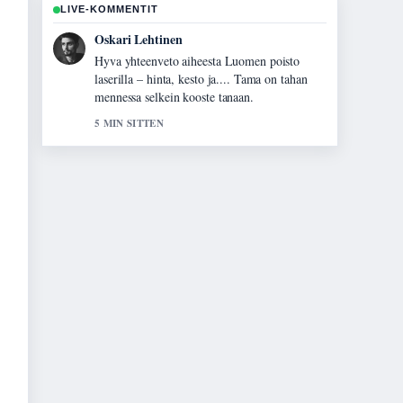
LIVE-KOMMENTIT
Sanni Heikkinen
Seuraan Oikotie Espoon asunnot – Löydä
vuokra-asunto Espoosta...-lahetysta tarkasti –
arvostan tasapainoista savyja.
7 MIN SITTEN