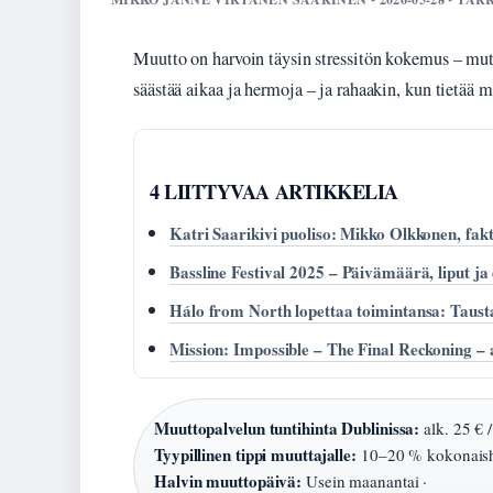
Muutto on harvoin täysin stressitön kokemus – mutt
säästää aikaa ja hermoja – ja rahaakin, kun tietää 
4 LIITTYVAA ARTIKKELIA
Katri Saarikivi puoliso: Mikko Olkkonen, fak
Bassline Festival 2025 – Päivämäärä, liput ja 
Hálo from North lopettaa toimintansa: Tausta
Mission: Impossible – The Final Reckoning – 
Muuttopalvelun tuntihinta Dublinissa:
alk. 25 € /
Tyypillinen tippi muuttajalle:
10–20 % kokonaish
Halvin muuttopäivä:
Usein maanantai ·