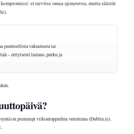
kompromissi: et tarvitse omaa ajoneuvoa, mutta säästät
de).
a puutteellista vakuutusta tai
ää – erityisesti lastaus, purku ja
sken.
uuttopäivä?
syntä on pienempi viikonloppuihin verrattuna (Dublin.ie).
t.