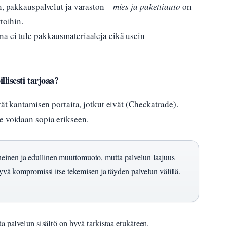
n, pakkauspalvelut ja varaston –
mies ja pakettiauto
on
toihin.
a ei tule pakkausmateriaaleja eikä usein
llisesti tarjoaa?
vät kantamisen portaita, jotkut eivät (Checkatrade).
e voidaan sopia erikseen.
einen ja edullinen muuttomuoto, mutta palvelun laajuus
hyvä kompromissi itse tekemisen ja täyden palvelun välillä.
a palvelun sisältö on hyvä tarkistaa etukäteen.