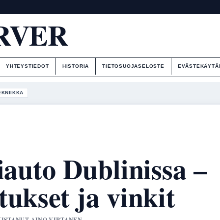
RVER
YHTEYSTIEDOT
HISTORIA
TIETOSUOJASELOSTE
EVÄSTEKÄYTÄ
EKNIIKKA
iauto Dublinissa –
ukset ja vinkit
RKISTANUT AINO VIRTANEN