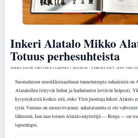
Inkeri Alatalo Mikko Ala
Totuus perhesuhteista
MIKKO JANNE VIRTANEN SAARINEN • 2026-05-04 • TARKISTANUT AINO VIRTA
Suomalaisen musiikkimaailman tunnetuimpia sukunimiä on Ala
Alataloihin liittyvät huhut ja harhaluulot leviävät helposti. Yk
kysymyksistä koskee sitä, onko Ylen juontaja Inkeri Alatalo
tytär. Vastaus on suoraviivainen: sukulaisuutta ei ole vahviste
lähteestä, kun taas toinen Alatalo-näyttelijä — Ronja — on to
lapsenlapsi.