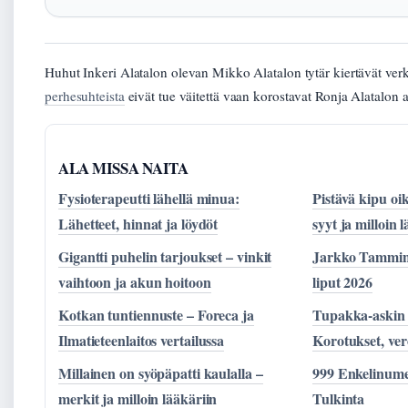
Huhut Inkeri Alatalon olevan Mikko Alatalon tytär kiertävät ver
perhesuhteista
eivät tue väitettä vaan korostavat Ronja Alatalon
ALA MISSA NAITA
Fysioterapeutti lähellä minua:
Pistävä kipu oi
Lähetteet, hinnat ja löydöt
syyt ja milloin 
Gigantti puhelin tarjoukset – vinkit
Jarkko Tammin
vaihtoon ja akun hoitoon
liput 2026
Kotkan tuntiennuste – Foreca ja
Tupakka-askin 
Ilmatieteenlaitos vertailussa
Korotukset, ver
Millainen on syöpäpatti kaulalla –
999 Enkelinume
merkit ja milloin lääkäriin
Tulkinta