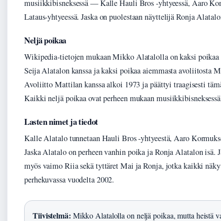
musiikkibisneksessä — Kalle Hauli Bros -yhtyeessä, Aaro Kor
Lataus-yhtyeessä. Jaska on puolestaan näyttelijä Ronja Alatalo
Neljä poikaa
Wikipedia-tietojen mukaan Mikko Alatalolla on kaksi poikaa n
Seija Alatalon kanssa ja kaksi poikaa aiemmasta avoliitosta M
Avoliitto Mattilan kanssa alkoi 1973 ja päättyi traagisesti tä
Kaikki neljä poikaa ovat perheen mukaan musiikkibisneksess
Lasten nimet ja tiedot
Kalle Alatalo tunnetaan Hauli Bros -yhtyeestä, Aaro Kormukse
Jaska Alatalo on perheen vanhin poika ja Ronja Alatalon isä. 
myös vaimo Riia sekä tyttäret Mai ja Ronja, jotka kaikki näkyv
perhekuvassa vuodelta 2002.
Tiivistelmä:
Mikko Alatalolla on neljä poikaa, mutta heistä v