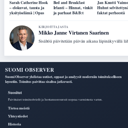
Sarah Catherine Hook
Bed and Breakfast
Jan Knutti Vaimo
– elokuvat, tausta ja
Irlanti – Hinnat, vinkit
Huhut selvitettyn
yksityiselämä | Opas
ja parhaat B&B:t
faktat perheestä
KIRJOITTAJASTA
Mikko Janne Virtanen Saarinen
Sisältöä päivitetään päivän aikana läpinäkyvällä lä
SUOMI OBSERVER
Suomi Observer yhdistaa uutiset, oppaat ja analyysit moderniin toimitukselliseen
layoutiin. Toimitus paivittaa sisaltoa jatkuvasti.
Suositut
Paivittaiset toimitusbriefit ja luottamusresurssit nopeaa varmistusta varten.
Tietoa meistä
Yhteystiedot
Historia