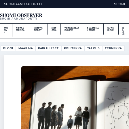
SUOMI AAMURAPORTTI
SUOMI
SUOMI OBSERVER
SUOMI AAMURAPORTTI
ETU
TIETOA
YHTEYS
HIST
TIETOSUOJAS
EVÄSTEKÄ
UUTIS
B
SIV
MEISTÄ
TIEDOT
ORIA
ELOSTE
YTÄNTÖ
KIRJE
L
U
O
GI
BLOGI
MAAILMA
PAIKALLISET
POLITIIKKA
TALOUS
TEKNIIKKA