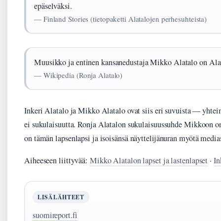
epäselväksi.
— Finland Stories (tietopaketti Alatalojen perhesuhteista)
Muusikko ja entinen kansanedustaja Mikko Alatalo on Alat
— Wikipedia (Ronja Alatalo)
Inkeri Alatalo ja Mikko Alatalo ovat siis eri suvuista — yhte
ei sukulaisuutta. Ronja Alatalon sukulaisuussuhde Mikkoon on
on tämän lapsenlapsi ja isoisänsä näyttelijänuran myötä mediass
Aiheeseen liittyvää:
Mikko Alatalon lapset ja lastenlapset
·
In
LISÄLÄHTEET
suomireport.fi