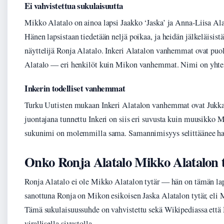
Ei vahvistettua sukulaisuutta
Mikko Alatalo on ainoa lapsi Jaakko ‘Jaska’ ja Anna-Liisa Alat
Hänen lapsistaan tiedetään neljä poikaa, ja heidän jälkeläisist
näyttelijä Ronja Alatalo. Inkeri Alatalon vanhemmat ovat puo
Alatalo — eri henkilöt kuin Mikon vanhemmat. Nimi on yhtein
Inkerin todelliset vanhemmat
Turku Uutisten mukaan Inkeri Alatalon vanhemmat ovat Jukka
juontajana tunnettu Inkeri on siis eri suvusta kuin muusikko 
sukunimi on molemmilla sama. Samannimisyys selittäänee ha
Onko Ronja Alatalo Mikko Alatalon 
Ronja Alatalo ei ole Mikko Alatalon tytär — hän on tämän l
sanottuna Ronja on Mikon esikoisen Jaska Alatalon tytär, eli 
Tämä sukulaisuussuhde on vahvistettu sekä Wikipediassa ett
virallisella sivustolla.