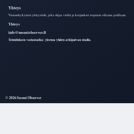
Yhteys
Vastauskykyinen yhteystiski, joka ohjaa vinkit ja korjaukset nopeasti oikeaan paikkaan.
Yhteys
info@suomiobserver.fi
Toimituksen vastausaika: yleensa yhden arkipaivan sisalla.
© 2026 Suomi Observer