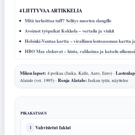
4 LIITTYVAA ARTIKKELIA
Mitä tarkoittaa tuff? Selitys nuorten slangille
Avoimet työpaikat Kokkola – vertailu ja vinkit
Helsinki-Vantaa kartta – virallinen lentoaseman kartta j
HBO Max elokuvat – hinta, valikoima ja katselu ulkomai
Mikon lapset:
Lastenlap
4 poikaa (Jaska, Kalle, Aaro, Eero) ·
Ronja Alatalo:
Alatalo (vrt. 1995) ·
Jaskan tytär, näyttelee
PIKAKATSAUS
Vahvistetut faktat
1