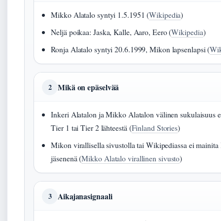
Mikko Alatalo syntyi 1.5.1951 (
Wikipedia
)
Neljä poikaa: Jaska, Kalle, Aaro, Eero (
Wikipedia
)
Ronja Alatalo syntyi 20.6.1999, Mikon lapsenlapsi (
Wik
Mikä on epäselvää
2
Inkeri Alatalon ja Mikko Alatalon välinen sukulaisuus e
Tier 1 tai Tier 2 lähteestä (
Finland Stories
)
Mikon virallisella sivustolla tai Wikipediassa ei mainita
jäsenenä (
Mikko Alatalo virallinen sivusto
)
Aikajanasignaali
3