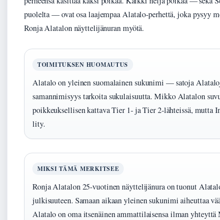
perheensä käsittää kaksi poikaa. Kaikki neljä poikaa — sekä S
puolelta — ovat osa laajempaa Alatalo-perhettä, joka pysyy m
Ronja Alatalon näyttelijänuran myötä.
TOIMITUKSEN HUOMAUTUS
Alatalo on yleinen suomalainen sukunimi — satoja Alatalo
samannimisyys tarkoita sukulaisuutta. Mikko Alatalon suv
poikkeuksellisen kattava Tier 1- ja Tier 2-lähteissä, mutta I
lity.
MIKSI TÄMÄ MERKITSEE
Ronja Alatalon 25-vuotinen näyttelijänura on tuonut Alatal
julkisuuteen. Samaan aikaan yleinen sukunimi aiheuttaa vää
Alatalo on oma itsenäinen ammattilaisensa ilman yhteyttä