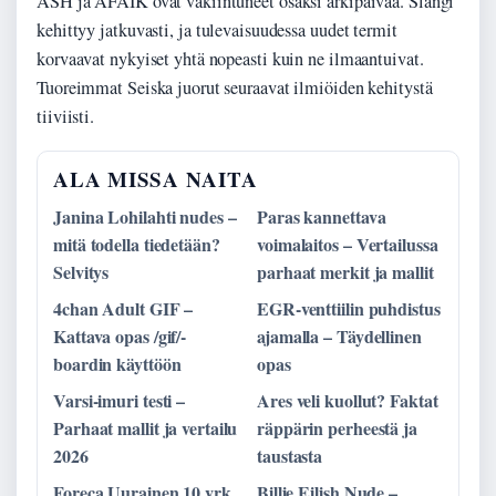
ASH ja AFAIK ovat vakiintuneet osaksi arkipäivää. Slangi
kehittyy jatkuvasti, ja tulevaisuudessa uudet termit
korvaavat nykyiset yhtä nopeasti kuin ne ilmaantuivat.
Tuoreimmat Seiska juorut seuraavat ilmiöiden kehitystä
tiiviisti.
ALA MISSA NAITA
Janina Lohilahti nudes –
Paras kannettava
mitä todella tiedetään?
voimalaitos – Vertailussa
Selvitys
parhaat merkit ja mallit
4chan Adult GIF –
EGR-venttiilin puhdistus
Kattava opas /gif/-
ajamalla – Täydellinen
boardin käyttöön
opas
Varsi-imuri testi –
Ares veli kuollut? Faktat
Parhaat mallit ja vertailu
räppärin perheestä ja
2026
taustasta
Foreca Uurainen 10 vrk
Billie Eilish Nude –