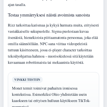
ajan tasalla.
Testaa ymmärryksesi näistä avoimista sanoista
Rizz tarkoittaa karismaa ja kykyä hurmata muita, erityisesti
vastakkaiselle sukupuolelle. Sigma puolestaan kuvaa
itsenäistä, hierarkioista piittaamatonta persoonaa, joka elää
omilla säännöillään. NPC-sana viittaa videopeleistä
tuttuun käsitteeseen, jossa ei-player character tarkoittaa
tekoälyohjattua hahmoa – nuorisokielessä sitä käytetään
kuvaamaan robottimaista tai mekaanista käytöstä.
VINKKI TESTIIN
Monet termit toimivat parhaiten ironisessa
kontekstissa. Esimerkiksi Ohio yhdistetään usein
kaaokseen tai erityisen hulluun käytökseen TikTok-
meemeissä.