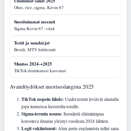
Uusimmat sanat 2025
Ohio, rizz, sigma, Kevin 67
Suosituimmat meemit
Sigma-Kevin 67 -vitsit
Testit ja sanakirjat
Broidi, MTV hittitermit
Muutos 2024→2025
TikTok-dominanssi kasvanut
Avainlöydökset nuorisoslangista 2025
TikTok nopein lähde:
Uudet termit leviävät alustalla
jopa tunneissa kavereilta toisille.
Sigma-termin nousu:
Itsenäistä elämäntapaa
korostava ilmaisu yleistyi vuodesta 2024 lähtien.
Legit vakiintunut:
Alun perin englannista tullut sana