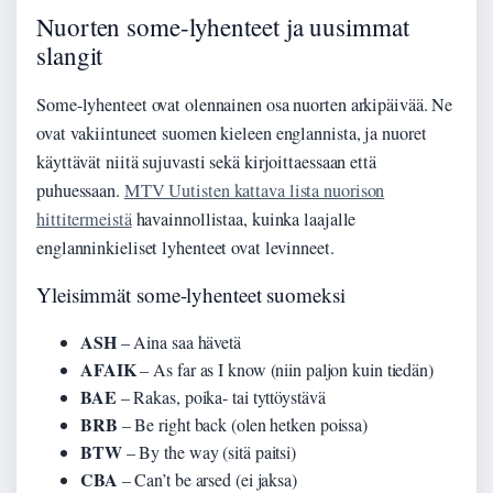
Nuorten some-lyhenteet ja uusimmat
slangit
Some-lyhenteet ovat olennainen osa nuorten arkipäivää. Ne
ovat vakiintuneet suomen kieleen englannista, ja nuoret
käyttävät niitä sujuvasti sekä kirjoittaessaan että
puhuessaan.
MTV Uutisten kattava lista nuorison
hittitermeistä
havainnollistaa, kuinka laajalle
englanninkieliset lyhenteet ovat levinneet.
Yleisimmät some-lyhenteet suomeksi
ASH
– Aina saa hävetä
AFAIK
– As far as I know (niin paljon kuin tiedän)
BAE
– Rakas, poika- tai tyttöystävä
BRB
– Be right back (olen hetken poissa)
BTW
– By the way (sitä paitsi)
CBA
– Can’t be arsed (ei jaksa)