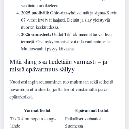
vakiintuu arkikieleen.
2025 puoliväli:
Ohio-rizz-yhdistelmät ja sigma-Kevin
67 -vitsit leviävät laajasti. Delulu ja slay yleistyvät
nuorten keskuudessa.
2026 ennusteet:
Uudet TikTok-meemit tuovat lisää
termejä. Osa nykytermeistä voi olla vanhentuneita.
Muutosvauhti pysyy kiivaana.
Mitä slangissa tiedetään varmasti – ja
missä epävarmuus säilyy
Nuorisoslangin seuraaminen tuo mukanaan sekä selkeitä
havaintoja että alueita, joilla tiedot väistämättä jäävät
epätarkoiksi.
Varmat tiedot
Epävarmat tiedot
TikTok on nopein slangi-
Paikalliset variaatiot
lähde
Suomessa