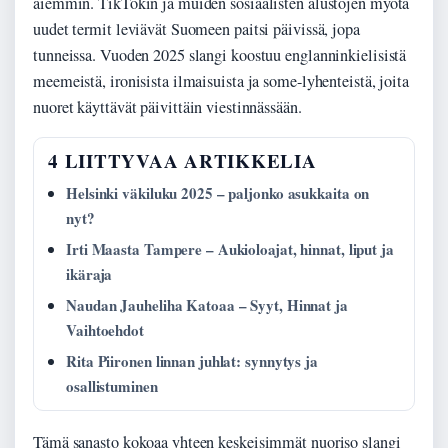
aiemmin. TikTokin ja muiden sosiaalisten alustojen myötä
uudet termit leviävät Suomeen paitsi päivissä, jopa
tunneissa. Vuoden 2025 slangi koostuu englanninkielisistä
meemeistä, ironisista ilmaisuista ja some-lyhenteistä, joita
nuoret käyttävät päivittäin viestinnässään.
4 LIITTYVAA ARTIKKELIA
Helsinki väkiluku 2025 – paljonko asukkaita on
nyt?
Irti Maasta Tampere – Aukioloajat, hinnat, liput ja
ikäraja
Naudan Jauheliha Katoaa – Syyt, Hinnat ja
Vaihtoehdot
Rita Piironen linnan juhlat: synnytys ja
osallistuminen
Tämä sanasto kokoaa yhteen keskeisimmät nuoriso slangi