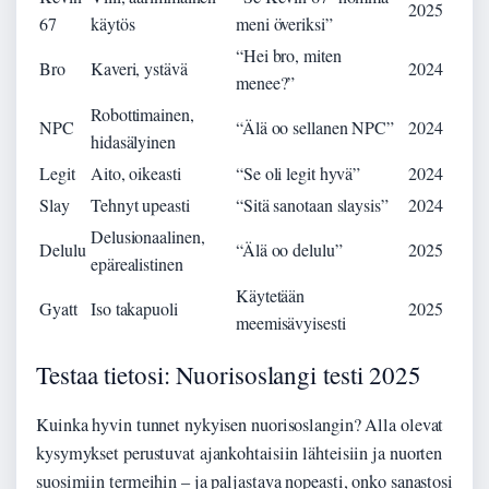
2025
67
käytös
meni överiksi”
“Hei bro, miten
Bro
Kaveri, ystävä
2024
menee?”
Robottimainen,
NPC
“Älä oo sellanen NPC”
2024
hidasälyinen
Legit
Aito, oikeasti
“Se oli legit hyvä”
2024
Slay
Tehnyt upeasti
“Sitä sanotaan slaysis”
2024
Delusionaalinen,
Delulu
“Älä oo delulu”
2025
epärealistinen
Käytetään
Gyatt
Iso takapuoli
2025
meemisävyisesti
Testaa tietosi: Nuorisoslangi testi 2025
Kuinka hyvin tunnet nykyisen nuorisoslangin? Alla olevat
kysymykset perustuvat ajankohtaisiin lähteisiin ja nuorten
suosimiin termeihin – ja paljastava nopeasti, onko sanastosi