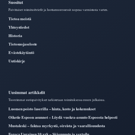
Suositut
Paivittaiset toimitusbriefit ja luottamusresurssit nopeaa varmistusta varten.
Tietoa meistä
Yhteystiedot
Historia
Tietosuojaseloste
Evästekäytäntö
Uutiskirje
Uusimmat artikkelit
Tuoreimmat uutispaivitykset tarkistetaan toimituksessa ennen julkaisua.
Luomen poisto laserilla – hinta, kesto ja kokemukset
Oikotie Espoon asunnot – Löydä vuokra-asunto Espoosta helposti
Mustaleski – faktaa myrkystä, oireista ja vaarallisuudesta
Foreca Uurainen 10 vrk – Sääennuste ja vertailu