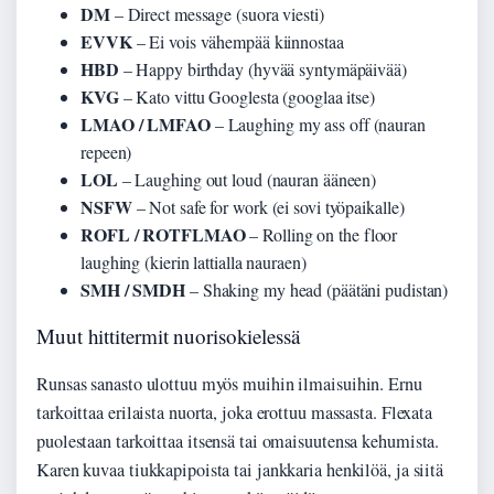
DM
– Direct message (suora viesti)
EVVK
– Ei vois vähempää kiinnostaa
HBD
– Happy birthday (hyvää syntymäpäivää)
KVG
– Kato vittu Googlesta (googlaa itse)
LMAO / LMFAO
– Laughing my ass off (nauran
repeen)
LOL
– Laughing out loud (nauran ääneen)
NSFW
– Not safe for work (ei sovi työpaikalle)
ROFL / ROTFLMAO
– Rolling on the floor
laughing (kierin lattialla nauraen)
SMH / SMDH
– Shaking my head (päätäni pudistan)
Muut hittitermit nuorisokielessä
Runsas sanasto ulottuu myös muihin ilmaisuihin. Ernu
tarkoittaa erilaista nuorta, joka erottuu massasta. Flexata
puolestaan tarkoittaa itsensä tai omaisuutensa kehumista.
Karen kuvaa tiukkapipoista tai jankkaria henkilöä, ja siitä