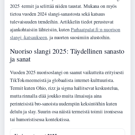
2025 -termit ja selittää niiden taustat. Mukana on myös
tietoa vuoden 2024 slangi-sanastosta sekä katsaus
tulevaisuuden trendeihin. Artikkelin tiedot perustuvat
ajankohtaisiin lähteisiin, kuten
Parhaatpalat.fi:n nuorison
slangi -katsaukseen
, ja nuorten suosimiin alustoihin.
Nuoriso slangi 2025: Täydellinen sanasto
ja sanat
Vuoden 2025 nuorisoslangi on saanut vaikutteita erityisesti
TikTok-meemeistä ja globaalista internet-kulttuurista.
Termit kuten Ohio, rizz ja sigma hallitsevat keskustelua,
mutta rinnalla elää joukko muita ilmaisuja aina
perinteisistä bro-sanoista uudempiin keksintöihin kuten
delulu ja slay. Suurin osa näistä termeistä toimii ironisessa
tai humoristisessa kontekstissa.