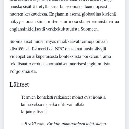
hauska sisältö tietyllä sanalla, se omaksutaan nopeasti
nuorten keskuudessa. Englannin asema globaalina kielenä
näkyy suoraan siinä, miten suurin osa slangitermeistä virtaa
englanninkielisestä verkkokulttuurista Suomeen.
Suomalaiset nuoret myös muokkaavat termejä omaan
käyttöönsä. Esimerkiksi NPC on saanut uusia sävyjä
videopelien alkuperäisestä kontekstista poiketen. Tämä
lokalisaatio erottaa suomalaisen nuorisoslangin muista
Pohjoismaista.
Lähteet
Termien konteksti ratkaisee: monet ovat ironisia
tai halveksuvia, eikä niitä voi tulkita
kirjaimellisesti.
– Broidi.com, Broidin ultimaattinen teini-suomi-