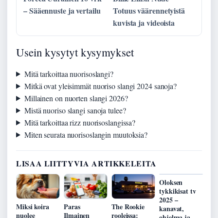
– Sääennuste ja vertailu
Totuus väärennetyistä
kuvista ja videoista
Usein kysytyt kysymykset
Mitä tarkoittaa nuorisoslangi?
Mitkä ovat yleisimmät nuoriso slangi 2024 sanoja?
Millainen on nuorten slangi 2026?
Mistä nuoriso slangi sanoja tulee?
Mitä tarkoittaa rizz nuorisoslangissa?
Miten seurata nuorisoslangin muutoksia?
LISAA LIITTYVIA ARTIKKELEITA
Oloksen
tykkikisat tv
2025 –
Miksi koira
Paras
The Rookie
kanavat,
nuolee
Ilmainen
rooleissa:
ohjelma ja