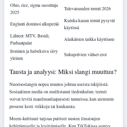
Ohio, rizz, sigma suosittuja
Tulevaisuuden termit 2026
2025
Kuinka kauan termit pysyvät
Englanti dominoi alkuperää
käytössä
Lähteet: MTV, Broidi,
Alaikäisten tarkka käyttöaste
Parhaatpalat
Ironinen ja halveksiva sävy
Sukupolvien väliset erot
yleinen
Tausta ja analyysi: Miksi slangi muuttuu?
Nuorisoslangin nopea muutos johtuu useista tekijöistä.
Sosiaalinen media on mullistanut tiedonkulun: termit
voivat levitä maailmanlaajuisesti tunneissa, kun aiemmin
prosessi kesti viikkoja tai kuukausia.
Meem-kulttuuri tarjoaa puitteet uusien ilmaisujen
kehittämiselle ja levittämiselle. Kun TikTokissa syntyy