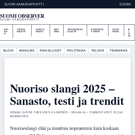
SUOMI AAMURAPORTTI
SUOMI
SUOMI OBSERVER
SUOMI AAMURAPORTTI
ETU
TIETOA
YHTEYS
HIST
TIETOSUOJAS
EVÄSTEKÄ
UUTIS
B
SIV
MEISTÄ
TIEDOT
ORIA
ELOSTE
YTÄNTÖ
KIRJE
L
U
O
GI
BLOGI
MAAILMA
PAIKALLISET
POLITIIKKA
TALOUS
TEKNIIKKA
Nuoriso slangi 2025 –
Sanasto, testi ja trendit
MIKKO JANNE VIRTANEN SAARINEN • 2026-04-14 • TARKISTANUT ELIAS
KORHONEN
Nuorisoslangi elää ja muuttuu nopeammin kuin koskaan