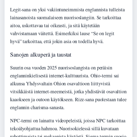
Legit-sana on yksi vakiintuneimmista englannista tulleista
lainasanoista suomalaiseen nuorisoslangiin. Se tarkoittaa
aitoa, uskottavaa tai oikeasti, ja sitä käytetään
vahvistamaan väitettä. Esimerkiksi lause “Se on legit
hyvä” tarkoittaa, että jokin asia on todella hyvä.
Sanojen alkuperä ja taustat
Suurin osa vuoden 2025 nuorisoslangista on peräisin
englanninkielisestä internet-kulttuurista. Ohio-termi sai
alkunsa Yhdysvaltain Ohion osavaltioon liittyvistä
vitsikkäistä internet-meemeistä, jotka yhdistävät osavaltion
kaaokseen ja outoon käytökseen. Rizz-sana puolestaan tulee
englannin charisma-sanasta.
NPC-termi on lainattu videopeleistä, joissa NPC tarkoittaa
tekoälyohjattua hahmoa. Nuorisokielessä sillä kuvataan
robottimaista tai mekaanista käytöstä. Sigma-termin suosio