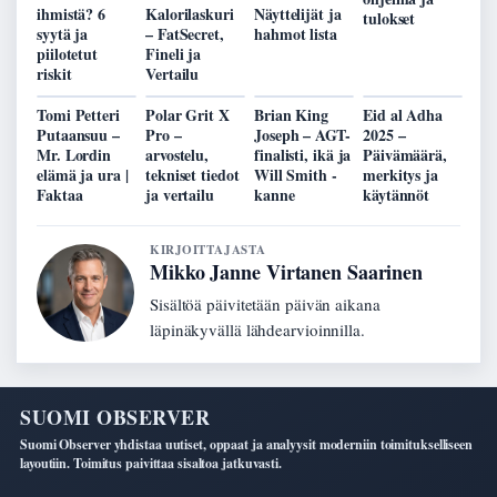
ihmistä? 6
Kalorilaskuri
Näyttelijät ja
tulokset
syytä ja
– FatSecret,
hahmot lista
piilotetut
Fineli ja
riskit
Vertailu
Tomi Petteri
Polar Grit X
Brian King
Eid al Adha
Putaansuu –
Pro –
Joseph – AGT-
2025 –
Mr. Lordin
arvostelu,
finalisti, ikä ja
Päivämäärä,
elämä ja ura |
tekniset tiedot
Will Smith -
merkitys ja
Faktaa
ja vertailu
kanne
käytännöt
KIRJOITTAJASTA
Mikko Janne Virtanen Saarinen
Sisältöä päivitetään päivän aikana
läpinäkyvällä lähdearvioinnilla.
SUOMI OBSERVER
Suomi Observer yhdistaa uutiset, oppaat ja analyysit moderniin toimitukselliseen
layoutiin. Toimitus paivittaa sisaltoa jatkuvasti.