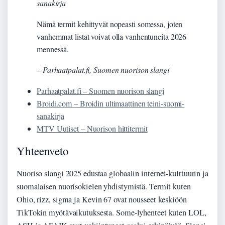
sanakirja
Nämä termit kehittyvät nopeasti somessa, joten
vanhemmat listat voivat olla vanhentuneita 2026
mennessä.
– Parhaatpalat.fi, Suomen nuorison slangi
Parhaatpalat.fi – Suomen nuorison slangi
Broidi.com – Broidin ultimaattinen teini-suomi-
sanakirja
MTV Uutiset – Nuorison hittitermit
Yhteenveto
Nuoriso slangi 2025 edustaa globaalin internet-kulttuurin ja
suomalaisen nuorisokielen yhdistymistä. Termit kuten
Ohio, rizz, sigma ja Kevin 67 ovat nousseet keskiöön
TikTokin myötävaikutuksesta. Some-lyhenteet kuten LOL,