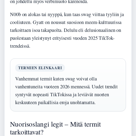
on johdettu myös verbimuoto kärenöidä.
N00b on alokas tai nyyppä, kun taas swag viittaa tyyliin ja
cooliuteen. Gyatt on noussut suosioon meem-kulttuurissa
tarkoittaen isoa takapuolta. Delulu eli delusionaalinen on
puolestaan yleistynyt erityisesti vuoden 2025 TikTok-
trendeissä.
TERMIEN ELINKAARI
Vanhemmat termit kuten swag voivat olla
vanhentuneita vuoteen 2026 mennessä. Uudet trendit
syntyvät nopeasti TikTokissa ja leviävät nuorten
keskuuteen paikallisia eroja unohtamatta.
Nuorisoslangi legit – Mitä termit
tarkoittavat?