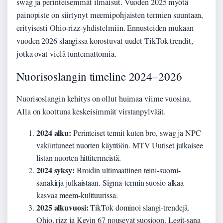
swag ja perinteisemmät ilmaisut. Vuoden 2025 myötä
painopiste on siirtynyt meemipohjaisten termien suuntaan,
erityisesti Ohio-rizz-yhdistelmiin. Ennusteiden mukaan
vuoden 2026 slangissa korostuvat uudet TikTok-trendit,
jotka ovat vielä tuntemattomia.
Nuorisoslangin timeline 2024–2026
Nuorisoslangin kehitys on ollut huimaa viime vuosina.
Alla on koottuna keskeisimmät virstanpylväät.
2024 alku:
Perinteiset termit kuten bro, swag ja NPC
vakiintuneet nuorten käyttöön. MTV Uutiset julkaisee
listan nuorten hittitermeistä.
2024 syksy:
Broidin ultimaattinen teini-suomi-
sanakirja julkaistaan. Sigma-termin suosio alkaa
kasvaa meem-kulttuurissa.
2025 alkuvuosi:
TikTok dominoi slangi-trendejä.
Ohio, rizz ja Kevin 67 nousevat suosioon. Legit-sana