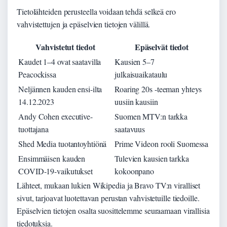
Tietolähteiden perusteella voidaan tehdä selkeä ero
vahvistettujen ja epäselvien tietojen välillä.
Vahvistetut tiedot
Epäselvät tiedot
Kaudet 1–4 ovat saatavilla
Kausien 5–7
Peacockissa
julkaisuaikataulu
Neljännen kauden ensi-ilta
Roaring 20s -teeman yhteys
14.12.2023
uusiin kausiin
Andy Cohen executive-
Suomen MTV:n tarkka
tuottajana
saatavuus
Shed Media tuotantoyhtiönä
Prime Videon rooli Suomessa
Ensimmäisen kauden
Tulevien kausien tarkka
COVID-19-vaikutukset
kokoonpano
Lähteet, mukaan lukien Wikipedia ja Bravo TV:n viralliset
sivut, tarjoavat luotettavan perustan vahvistetuille tiedoille.
Epäselvien tietojen osalta suosittelemme seuraamaan virallisia
tiedotuksia.