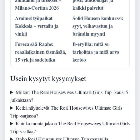
Milano-Cortina 2026
kaikki palvelut
Avoimet työpaikat
Solid Housen konkurssi:
Kokkola – vertailu ja
syyt, velkavastuu ja
vinkit
brändin myynti
Foreca sää Raahe:
B-eryBla: mitä se
reaaliaikainen täsmäsää,
tarkoittaa ja mitä arvo
15 vrk ja sadetutka
kertoo
Usein kysytyt kysymykset
Milloin The Real Housewives Ultimate Girls Trip -kausi 5
julkaistaan?
Ketkä näyttelevät The Real Housewives Ultimate Girls
Trip -sarjassa?
Kuinka monta jaksoa The Real Housewives Ultimate Girls
Trip sisältää?
Onko Real Housewives Ultimate Trip saatavilla