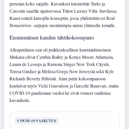
perustan koko sarjalle. Kuvaukset toteutettiin Turks ja
Caicosin saarilla sijaitsevassa Triton Luxury Villa -huvilassa.
Kausi esitteli katsojille konseptin, jossa yhdistettiin eri Real
Housewives -sarjojen suosituimpia naisia yhteiselle lomalle.
Ensimmäisen kauden tähtikokoonpano
Alkuperäinen cast oli poikkeuksellisen kunnianhimoinen.
Mukana olivat Cynthia Bailey ja Kenya Moore Atlantasta,
Luann de Lesseps ja Ramona Singer New York Citystä,
Teresa Giudice ja Melissa Gorga New Jerseystä sekä Kyle
Richards Beverly Hillsistä. Alun perin kokoonpanoon
kuuluivat myös Vicki Gunvalson ja Garcelle Beauvais, mutta
COVID-19-pandemian vuoksi he eivät voineet osallistua
kuvauksiin.
COVID-19-VAIKUTUS