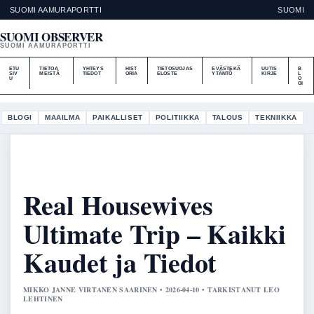
SUOMI AAMURAPORTTI
SUOMI
SUOMI OBSERVER
SUOMI AAMURAPORTTI
ETU
TIETOA
YHTEYS
HIST
TIETOSUOJAS
EVÄSTEKÄ
UUTIS
B
SIV
MEISTÄ
TIEDOT
ORIA
ELOSTE
YTÄNTÖ
KIRJE
L
U
O
GI
BLOGI
MAAILMA
PAIKALLISET
POLITIIKKA
TALOUS
TEKNIIKKA
Real Housewives
Ultimate Trip – Kaikki
Kaudet ja Tiedot
MIKKO JANNE VIRTANEN SAARINEN • 2026-04-10 • TARKISTANUT LEO
LEHTINEN