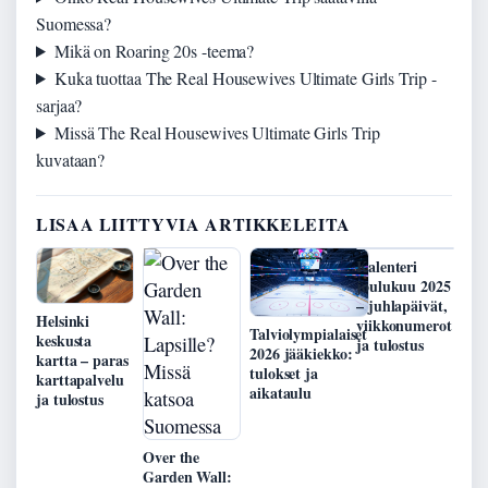
Suomessa?
Mikä on Roaring 20s -teema?
Kuka tuottaa The Real Housewives Ultimate Girls Trip -
sarjaa?
Missä The Real Housewives Ultimate Girls Trip
kuvataan?
LISAA LIITTYVIA ARTIKKELEITA
Kalenteri
joulukuu 2025
– juhlapäivät,
Helsinki
viikkonumerot
Talviolympialaiset
keskusta
ja tulostus
2026 jääkiekko:
kartta – paras
tulokset ja
karttapalvelu
aikataulu
ja tulostus
Over the
Garden Wall: