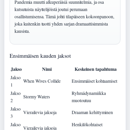
Pandemia muutti alkuperäisiä suunnitelmia, ja osa
kutsutuista näyttelijöistä joutui perumaan
osallistumisensa. Tämä johti tilapäiseen kokoonpanoon,
joka kuitenkin tuotti yhden sarjan dramaattisimmista
kausista.
Ensimmäisen kauden jaksot
Jakso
Nimi
Keskeinen tapahtuma
Jakso
When Wives Collide
Ensimmäiset kohtaamiset
1
Jakso
Ryhmädynamiikka
Stormy Waters
2
muotoutuu
Jakso
Vierailevia jaksoja
Draaman kehittyminen
3
Jakso
Henkilökohtaiset
Vierailevia jaksoja