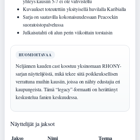
yhteys kausiin 5-7 ei ole vahvistettu
Kuvaukset toteutettiin yksityisellä huvilalla Karibialla
Sarja on saatavilla kokonaisuudessaan Peacockin
suoratoistopalvelussa
Julkaisutahti oli alun perin viikoittain torstaisin
HUOMIOITAVAA
Neljännen kauden cast koostuu yksinomaan RHONY-
sarjan näyttelijöistä, mikä tekee siitä poikkeuksellisen
verrattuna muihin kausiin, joissa on nähty edustajia eri
kaupungeista. Tämä “legacy”-formaatti on herättänyt
keskustelua fanien keskuudessa.
Näyttelijät ja jaksot
Jakso
Nimi
Teema