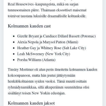
Real Housewives -kaupungeista, mikä on sarjan
tunnusomainen piirre. Thaimaan eksoottiset maisemat
toimivat taustana lukuisille draamallisille kohtauksille.
Kolmannen kauden cast
Gizelle Bryant ja Candiace Dillard Bassett (Potomac)
Alexia Nepola ja Marysol Patton (Miami)
Heather Gay ja Whitney Rose (Salt Lake City)
Leah McSweeney (New York City)
Porsha Williams (Atlanta)
Tinsley Mortimer oli alun perin ilmoitettu kolmannen kauden
kokoonpanoon, mutta hän joutui jättäytymään
henkilökohtaisten syiden vuoksi. Tämä muutti osittain
ryhmädynamiikkaa, sillä alkuperäinen suunnitelma olisi
sisältänyt toisen New Yorkin edustajan.
Kolmannen kauden jaksot