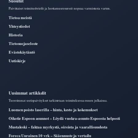
Suositut
Paivittaiset toimitusbriefit ja luottamusresurssit nopeaa varmistusta varten.
Tietoa meistä
Yhteystiedot
Historia
Tietosuojaseloste
Evästekäytäntö
Uutiskirje
Uusimmat artikkelit
Tuoreimmat uutispaivitykset tarkistetaan toimituksessa ennen julkaisua.
Luomen poisto laserilla – hinta, kesto ja kokemukset
Oikotie Espoon asunnot – Löydä vuokra-asunto Espoosta helposti
Mustaleski – faktaa myrkystä, oireista ja vaarallisuudesta
Foreca Uurainen 10 vrk – Sääennuste ja vertailu