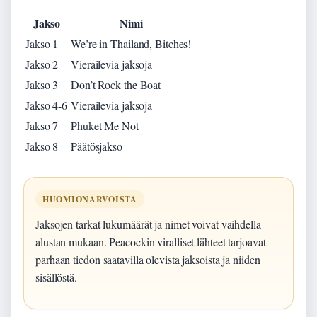
Jakso
Nimi
Jakso 1
We’re in Thailand, Bitches!
Jakso 2
Vierailevia jaksoja
Jakso 3
Don’t Rock the Boat
Jakso 4-6
Vierailevia jaksoja
Jakso 7
Phuket Me Not
Jakso 8
Päätösjakso
HUOMIONARVOISTA
Jaksojen tarkat lukumäärät ja nimet voivat vaihdella
alustan mukaan. Peacockin viralliset lähteet tarjoavat
parhaan tiedon saatavilla olevista jaksoista ja niiden
sisällöstä.