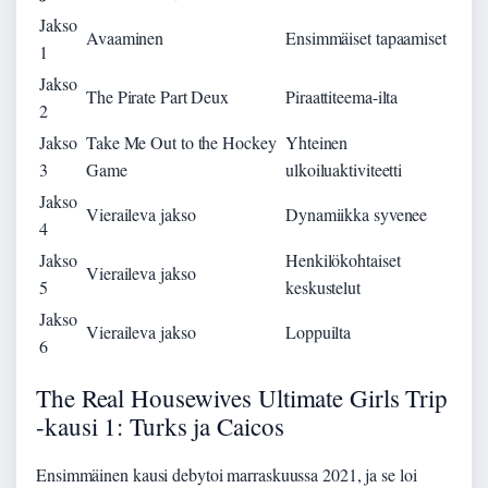
Jakso
Avaaminen
Ensimmäiset tapaamiset
1
Jakso
The Pirate Part Deux
Piraattiteema-ilta
2
Jakso
Take Me Out to the Hockey
Yhteinen
3
Game
ulkoiluaktiviteetti
Jakso
Vieraileva jakso
Dynamiikka syvenee
4
Jakso
Henkilökohtaiset
Vieraileva jakso
5
keskustelut
Jakso
Vieraileva jakso
Loppuilta
6
The Real Housewives Ultimate Girls Trip
-kausi 1: Turks ja Caicos
Ensimmäinen kausi debytoi marraskuussa 2021, ja se loi