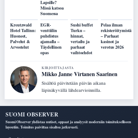
Lapsille?
Missä katsoa
Suomessa
Kreutzwald
EGR-
Sushi buffet
Pelaa ilman
Hotel Tallinn:
venttiilin
Turku –
rekisteröitymistä
Huoneet,
puhdistus
hinnat,
– Parhaat
Palvelut &
ajamalla –
vertailu ja
kasinot ja
Arvostelut
Täydellinen
parhaat
verotus 2026
opas
vaihtoehdot
KIRJOITTAJASTA
Mikko Janne Virtanen Saarinen
Sisältöä päivitetään päivän aikana
läpinäkyvällä lähdearvioinnilla.
SUOMI OBSERVER
Suomi Observer yhdistaa uutiset, oppaat ja analyysit moderniin toimitukselliseen
layoutiin. Toimitus paivittaa sisaltoa jatkuvasti.