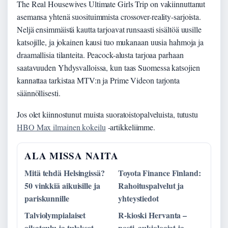
The Real Housewives Ultimate Girls Trip on vakiinnuttanut
asemansa yhtenä suosituimmista crossover-reality-sarjoista.
Neljä ensimmäistä kautta tarjoavat runsaasti sisältöä uusille
katsojille, ja jokainen kausi tuo mukanaan uusia hahmoja ja
draamallisia tilanteita. Peacock-alusta tarjoaa parhaan
saatavuuden Yhdysvalloissa, kun taas Suomessa katsojien
kannattaa tarkistaa MTV:n ja Prime Videon tarjonta
säännöllisesti.
Jos olet kiinnostunut muista suoratoistopalveluista, tutustu
HBO Max ilmainen kokeilu
-artikkeliimme.
ALA MISSA NAITA
Mitä tehdä Helsingissä?
Toyota Finance Finland:
50 vinkkiä aikuisille ja
Rahoituspalvelut ja
pariskunnille
yhteystiedot
Talviolympialaiset
R-kioski Hervanta –
aikataulu ja tulokset –
posti, aukioloajat ja