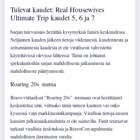
Tulevat kaudet: Real Housewives
Ultimate Trip kaudet 5, 6 ja 7
Sarjan tulevaisuus herättää kysymyksiä fanien keskuudessa.
Neljännen kauden jälkeen tietoja viidennestä, kuudennesta ja
seitsemännesta kaudesta ei ole virallisesti vahvistettu
käytettävissä olevissa lähteissä. Tämä on johtanut
spekulaatioihin sarjan mahdollisesta jatkumisesta tai
mahdollisesta päättymisestä.
Roaring 20s -teema
Bravo-viittaukset “Roaring 20s” -teemaan ovat herättäneet
keskustelua siitä, viittaako tämä uuteen kauteen vai onko
kyseessä vain markkinointikampanja. Virallisia tietoja uusien
kausien julkaisuaikatauluista ei ole saatavilla. Fanit seuraavat
tarkasti virallisia tiedotuksia ja BravoCon-tapahtumia
mahdollisten ilmoitusten varalta.