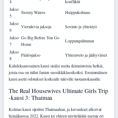
4
konfliktit
Jakso
Stormy Waters
Huippukohtaus
5
Jakso
Vierailevia jaksoja
Sovinto ja yhteistyö
6
Jakso
Go Big Before You Go
Lopputapahtumat
7
Home
Jakso
Päätösjakso
Yhteenveto ja jäähyväiset
8
Kahdeksanosainen kausi sisälsi useita ikimuistoisia hetkiä,
joista osa on tullut fanien suosikkiklassikoiksi. Ensimmäinen
kausi asetti odotukset korkealle tuleville tuotantokausille.
The Real Housewives Ultimate Girls Trip
-kausi 3: Thaimaa
Kolmas kausi sijoittui Thaimaahan, ja kuvaukset alkoivat
heinäkuussa 2022. Kausi toi yhteen näyttelijöitä useista eri