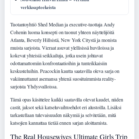
verkkoapteekeista
Tuotantoyhtiö Shed Median ja executive-tuottaja Andy
Cohenin luoma konsepti on tuonut yhteen näyttelijöitä
Atlanta, Beverly Hillsistä, New York Citystä ja monista
muista sarjoista. Vieraat asuvat ylellisissä huviloissa ja
kokevat yhteisiä seikkailuja, jotka usein johtavat
odottamattomiin konfrontaatioihin ja tunteikkaisiin
keskusteluihin. Peacockin kautta saatavilla oleva sarja on
vakiinnuttanut asemansa yhtenä suosituimmista reality-
sarjoista Yhdysvalloissa.
Tämä opas käsittelee kaikki saatavilla olevat kaudet, niiden
castit, jaksot sekä katseluvaihtoehdot eri alustoilla. Lisäksi
tarkastellaan tulevaisuuden näkymiä ja selvitetään, mitä
katsojien kannattaa tietää ennen sarjan aloittamista.
The Real Housewives Ultimate Girls Trip