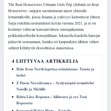
The Real Housewives Ultimate Girls Trip yhdistää eri Real
Housewives -sarjojen suosituimmat naiset yhteisille
lomamatkoille, joissa draama ja ystävyys kietoutuvat yhteen.
Sarja esiteltiin ensimmäisen kerran vuonna 2021, ja se on
kerännyt valtavan kansainvälisen seuraajakunnan
poikkeuksellisella konseptillaan. Jokaisella kaudella katsojat
pääsevät seuraamaan, kuinka eri kaupunkien tähtien väliset
suhteet kehittyvät eksoottisissa maisemissa.
4 LIITTYVAA ARTIKKELIA
Hálo from North lopettaa toimintansa: Tausta ja
tiedot
Z Dnem Narodzennya – Syntymäpäiväonnittelut
Naisille ja Miehille
Riitta-Liisa Roponen – hiihtoura ja ero Toni
Roposesta
Souvenaid Halvin Hinta – Vertailu