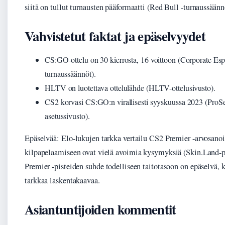
siitä on tullut turnausten pääformaatti (Red Bull -turnaussäänn
Vahvistetut faktat ja epäselvyydet
CS:GO-ottelu on 30 kierrosta, 16 voittoon (Corporate Esp
turnaussäännöt).
HLTV on luotettava ottelulähde (HLTV-ottelusivusto).
CS2 korvasi CS:GO:n virallisesti syyskuussa 2023 (ProSet
asetussivusto).
Epäselvää: Elo-lukujen tarkka vertailu CS2 Premier -arvosano
kilpapelaamiseen ovat vielä avoimia kysymyksiä (Skin.Land-pe
Premier -pisteiden suhde todelliseen taitotasoon on epäselvä, k
tarkkaa laskentakaavaa.
Asiantuntijoiden kommentit