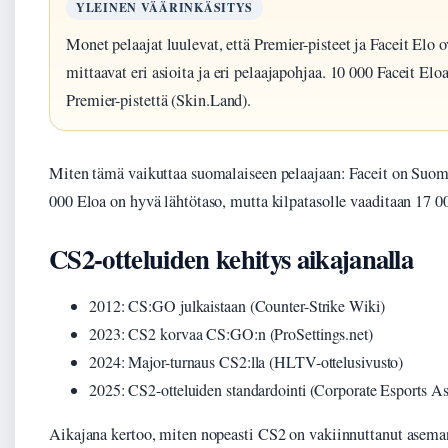
YLEINEN VÄÄRINKÄSITYS
Monet pelaajat luulevat, että Premier-pisteet ja Faceit Elo 
mittaavat eri asioita ja eri pelaajapohjaa. 10 000 Faceit Elo
Premier-pistettä (Skin.Land).
Miten tämä vaikuttaa suomalaiseen pelaajaan: Faceit on Suomes
000 Eloa on hyvä lähtötaso, mutta kilpatasolle vaaditaan 17 0
CS2-otteluiden kehitys aikajanalla
2012
: CS:GO julkaistaan (Counter-Strike Wiki)
2023
: CS2 korvaa CS:GO:n (ProSettings.net)
2024
: Major-turnaus CS2:lla (HLTV-ottelusivusto)
2025
: CS2-otteluiden standardointi (Corporate Esports As
Aikajana kertoo, miten nopeasti CS2 on vakiinnuttanut aseman