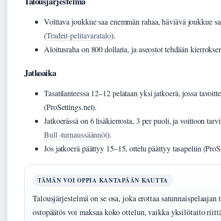
Talousjärjestelmä
Voittava joukkue saa enemmän rahaa, häviävä joukkue sa
(
Tradeit-pelitavaratalo
).
Aloitusraha on 800 dollaria, ja aseostot tehdään kierroksen
Jatkoaika
Tasatilanteessa 12–12 pelataan yksi jatkoerä, jossa tavoitt
(ProSettings.net).
Jatkoerässä on 6 lisäkierrosta, 3 per puoli, ja voittoon tarvi
Bull -turnaussäännöt
).
Jos jatkoerä päättyy 15–15, ottelu päättyy tasapeliin (ProSe
TÄMÄN VOI OPPIA KANTAPÄÄN KAUTTA
Talousjärjestelmä on se osa, joka erottaa satunnaispelaajan 
ostopäätös voi maksaa koko ottelun, vaikka yksilötaito riittä