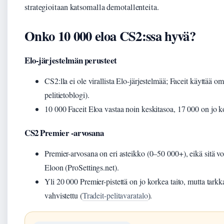
strategioitaan katsomalla demotallenteita.
Onko 10 000 eloa CS2:ssa hyvä?
Elo-järjestelmän perusteet
CS2:lla ei ole virallista Elo-järjestelmää; Faceit käyttää 
pelitietoblogi).
10 000 Faceit Eloa vastaa noin keskitasoa, 17 000 on jo ko
CS2 Premier -arvosana
Premier-arvosana on eri asteikko (0–50 000+), eikä sitä vo
Eloon (ProSettings.net).
Yli 20 000 Premier-pistettä on jo korkea taito, mutta tarkka
vahvistettu (
Tradeit-pelitavaratalo
).