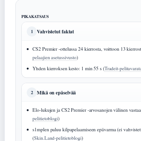
PIKAKATSAUS
Vahvistetut faktat
1
CS2 Premier -ottelussa 24 kierrosta, voittoon 13 kierrost
pelaajien asetussivusto
)
Yhden kierroksen kesto: 1 min 55 s (
Tradeit-pelitavarat
Mikä on epäselvää
2
Elo-lukujen ja CS2 Premier -arvosanojen välinen vasta
pelitietoblogi
)
s1mplen paluu kilpapelaamiseen epävarma (ei vahvistett
(
Skin.Land-pelitietoblogi
)