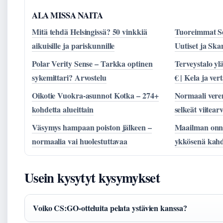
ALA MISSA NAITA
Mitä tehdä Helsingissä? 50 vinkkiä
Tuoreimmat S
aikuisille ja pariskunnille
Uutiset ja Ska
Polar Verity Sense – Tarkka optinen
Terveystalo yl
sykemittari? Arvostelu
€ | Kela ja vert
Oikotie Vuokra-asunnot Kotka – 274+
Normaali veren
kohdetta alueittain
selkeät viitear
Väsymys hampaan poiston jälkeen –
Maailman onne
normaalia vai huolestuttavaa
ykkösenä kah
Usein kysytyt kysymykset
Voiko CS:GO-otteluita pelata ystävien kanssa?