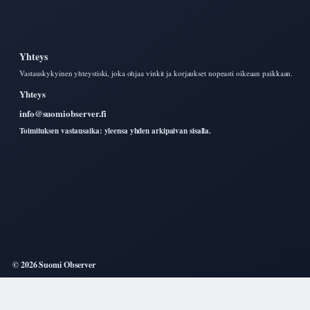
Yhteys
Vastauskykyinen yhteystiski, joka ohjaa vinkit ja korjaukset nopeasti oikeaan paikkaan.
Yhteys
info@suomiobserver.fi
Toimituksen vastausaika: yleensa yhden arkipaivan sisalla.
© 2026 Suomi Observer