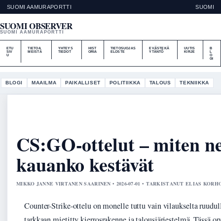
SUOMI AAMURAPORTTI
SUOMI
SUOMI OBSERVER
SUOMI AAMURAPORTTI
ETU
TIETOA
YHTEYS
HIST
TIETOSUOJAS
EVÄSTEKÄ
UUTIS
B
SIV
MEISTÄ
TIEDOT
ORIA
ELOSTE
YTÄNTÖ
KIRJE
L
U
O
GI
BLOGI
MAAILMA
PAIKALLISET
POLITIIKKA
TALOUS
TEKNIIKKA
CS:GO-ottelut – miten ne
kauanko kestävät
MIKKO JANNE VIRTANEN SAARINEN • 2026-07-01 • TARKISTANUT ELIAS KOR
Counter-Strike-ottelu on monelle tuttu vain vilaukselta ruudull
tarkkaan mietitty kierrosrakenne ja talousjärjestelmä. Tässä 