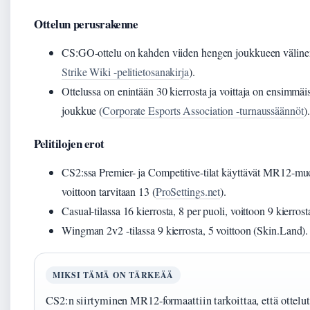
Ottelun perusrakenne
CS:GO-ottelu on kahden viiden hengen joukkueen välinen k
Strike Wiki -pelitietosanakirja
).
Ottelussa on enintään 30 kierrosta ja voittaja on ensimmäis
joukkue (
Corporate Esports Association -turnaussäännöt
).
Pelitilojen erot
CS2:ssa Premier- ja Competitive-tilat käyttävät MR12-muot
voittoon tarvitaan 13 (
ProSettings.net
).
Casual-tilassa 16 kierrosta, 8 per puoli, voittoon 9 kierrost
Wingman 2v2 -tilassa 9 kierrosta, 5 voittoon (Skin.Land).
MIKSI TÄMÄ ON TÄRKEÄÄ
CS2:n siirtyminen MR12-formaattiin tarkoittaa, että ottelu