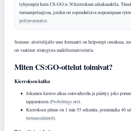
lyhyempiä kuin CS:GO:n 30 kierroksen aikakaudella. Tämä o
turnauspelaajissa, joiden on sopeuduttava nopeampaan rytm
pelitavaratalo
).
Seuraus: aloittelijalle uusi formaatti on helpompi omaksua, mu
on vaatinut strategista uudelleenarviointia.
Miten CS:GO-ottelut toimivat?
Kierroksen kulku
Jokainen kierros alkaa ostovaiheella ja päättyy joko pomm
tappamiseen (
ProSettings.net
).
Kierroksen pituus on 1 min 55 sekuntia, pommiaika 40 se
turnaussäännöt
).