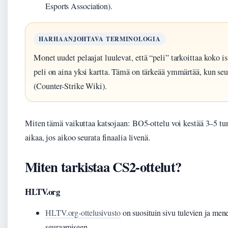
Esports Association).
HARHAANJOHTAVA TERMINOLOGIA
Monet uudet pelaajat luulevat, että “peli” tarkoittaa koko i
peli on aina yksi kartta. Tämä on tärkeää ymmärtää, kun seu
(Counter-Strike Wiki).
Miten tämä vaikuttaa katsojaan: BO5-ottelu voi kestää 3–5 tun
aikaa, jos aikoo seurata finaalia livenä.
Miten tarkistaa CS2-ottelut?
HLTV.org
HLTV.org-ottelusivusto
on suosituin sivu tulevien ja mene
seuraamiseen.