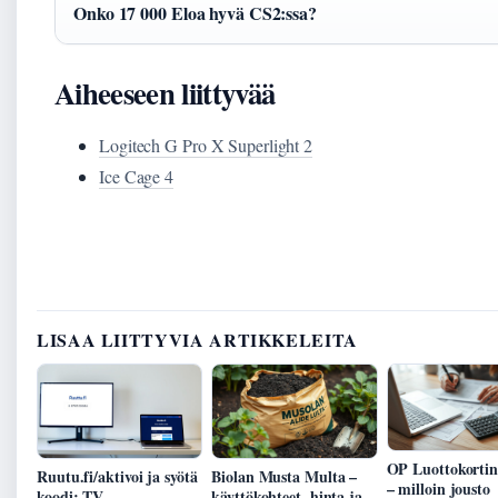
Onko 17 000 Eloa hyvä CS2:ssa?
Aiheeseen liittyvää
Logitech G Pro X Superlight 2
Ice Cage 4
LISAA LIITTYVIA ARTIKKELEITA
OP Luottokortin
Ruutu.fi/aktivoi ja syötä
Biolan Musta Multa –
– milloin jousto
koodi: TV-
käyttökohteet, hinta ja