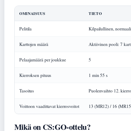
OMINAISUUS
TIETO
Pelitila
Kilpailullinen, normaali
Karttojen määrä
Aktiivinen pooli: 7 kart
Pelaajamäärä per joukkue
5
Kierroksen pituus
1 min 55 s
Tasoitus
Puolenvaihto 12. kierr
Voittoon vaadittavat kierrosvoitot
13 (MR12) / 16 (MR15 
Mikä on CS:GO-ottelu?