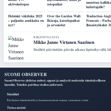
muuttuu kalliiks
aktivointiopas
ostopaikat
kuluttajalle?
Helsinki väkiluku 2025
Over the Garden Wall:
Traduction Angl
– paljonko asukkaita on
Ikäraja, katselupaikat
Francais – Parh
nyt?
ja arvostelut
Ilmaistyökalut 2
KIRJOITTAJASTA
Mikko Janne Virtanen Saarinen
Sisältöä päivitetään päivän aikana läpinäkyvällä lä
SUOMI OBSERVER
Suomi Observer yhdistaa uutiset, oppaat ja analyysit moderniin toimitukselliseen
layoutiin. Toimitus paivittaa sisaltoa jatkuvasti.
Suositut
Paivittaiset toimitusbriefit ja luottamusresurssit nopeaa varmistusta varten.
Tietoa meistä