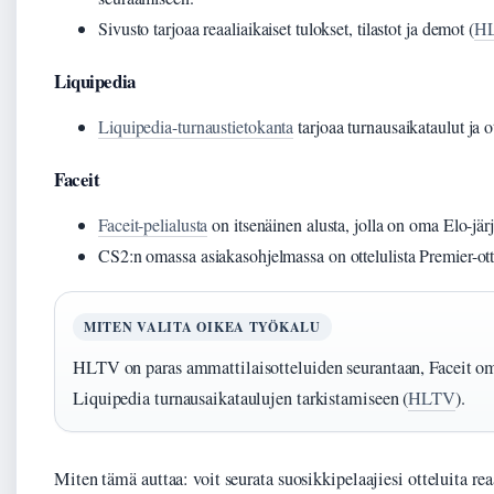
Sivusto tarjoaa reaaliaikaiset tulokset, tilastot ja demot (
H
Liquipedia
Liquipedia-turnaustietokanta
tarjoaa turnausaikataulut ja o
Faceit
Faceit-pelialusta
on itsenäinen alusta, jolla on oma Elo-jär
CS2:n omassa asiakasohjelmassa on ottelulista Premier-otte
MITEN VALITA OIKEA TYÖKALU
HLTV on paras ammattilaisotteluiden seurantaan, Faceit o
Liquipedia turnausaikataulujen tarkistamiseen (
HLTV
).
Miten tämä auttaa: voit seurata suosikkipelaajiesi otteluita rea