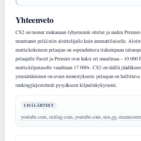
Yhteenveto
CS2 on tuonut mukanaan lyhyemmät ottelut ja uuden Premier-
muuttanut peliä niin aloittelijalle kuin ammattilaiselle. Aloi
mutta kokeneen pelaajan on sopeuduttava tiukempaan talouspe
pelaajalle Faceit ja Premier ovat kaksi eri maailmaa – 10 000 
mutta kilpatasolle vaaditaan 17 000+. CS2 on täällä jäädäkseen
ymmärtäminen on avain menestykseen: pelaajan on hallittava
rankingjärjestelmät pysyäkseen kilpailukykyisenä.
LISÄLÄHTEET
youtube.com
,
exitlag.com
,
youtube.com
,
uea.gg
,
steamcom