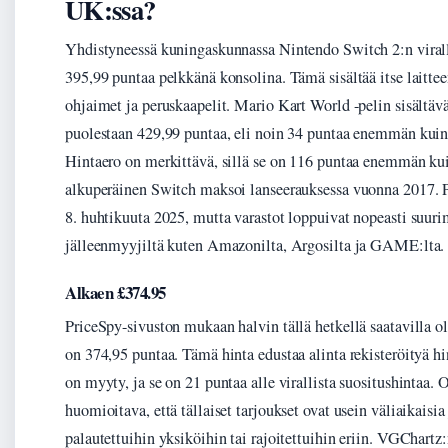
UK:ssa?
Yhdistyneessä kuningaskunnassa Nintendo Switch 2:n virall
395,99 puntaa pelkkänä konsolina. Tämä sisältää itse laittee
ohjaimet ja peruskaapelit. Mario Kart World -pelin sisältä
puolestaan 429,99 puntaa, eli noin 34 puntaa enemmän kuin
Hintaero on merkittävä, sillä se on 116 puntaa enemmän ku
alkuperäinen Switch maksoi lanseerauksessa vuonna 2017. Pr
8. huhtikuuta 2025, mutta varastot loppuivat nopeasti suur
jälleenmyyjiltä kuten Amazonilta, Argosilta ja GAME:lta.
Alkaen £374.95
PriceSpy-sivuston mukaan halvin tällä hetkellä saatavilla o
on 374,95 puntaa. Tämä hinta edustaa alinta rekisteröityä hi
on myyty, ja se on 21 puntaa alle virallista suositushintaa. 
huomioitava, että tällaiset tarjoukset ovat usein väliaikaisia 
palautettuihin yksiköihin tai rajoitettuihin eriin. VGChart