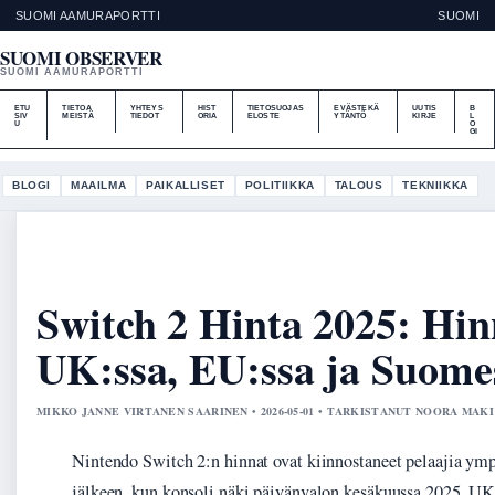
SUOMI AAMURAPORTTI
SUOMI
SUOMI OBSERVER
SUOMI AAMURAPORTTI
ETU
TIETOA
YHTEYS
HIST
TIETOSUOJAS
EVÄSTEKÄ
UUTIS
B
SIV
MEISTÄ
TIEDOT
ORIA
ELOSTE
YTÄNTÖ
KIRJE
L
U
O
GI
BLOGI
MAAILMA
PAIKALLISET
POLITIIKKA
TALOUS
TEKNIIKKA
Switch 2 Hinta 2025: Hin
UK:ssa, EU:ssa ja Suome
MIKKO JANNE VIRTANEN SAARINEN • 2026-05-01 • TARKISTANUT NOORA MAKI
Nintendo Switch 2:n hinnat ovat kiinnostaneet pelaajia ym
jälkeen, kun konsoli näki päivänvalon kesäkuussa 2025. UK: