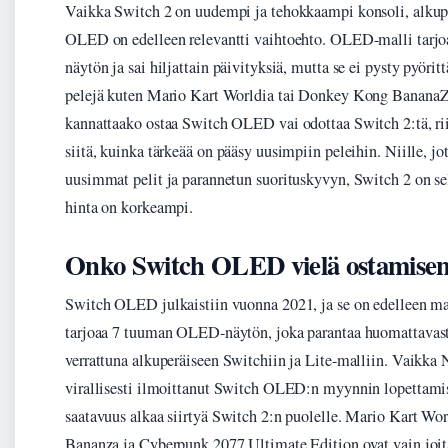
Vaikka Switch 2 on uudempi ja tehokkaampi konsoli, alku
OLED on edelleen relevantti vaihtoehto. OLED-malli tarj
näytön ja sai hiljattain päivityksiä, mutta se ei pysty pyör
pelejä kuten Mario Kart Worldia tai Donkey Kong BananaZaa
kannattaako ostaa Switch OLED vai odottaa Switch 2:tä, rii
siitä, kuinka tärkeää on pääsy uusimpiin peleihin. Niille, jo
uusimmat pelit ja parannetun suorituskyvyn, Switch 2 on se
hinta on korkeampi.
Onko Switch OLED vielä ostamisen
Switch OLED julkaistiin vuonna 2021, ja se on edelleen ma
tarjoaa 7 tuuman OLED-näytön, joka parantaa huomattavas
verrattuna alkuperäiseen Switchiin ja Lite-malliin. Vaikka 
virallisesti ilmoittanut Switch OLED:n myynnin lopettamis
saatavuus alkaa siirtyä Switch 2:n puolelle. Mario Kart W
Bananza ja Cyberpunk 2077 Ultimate Edition ovat vain joi