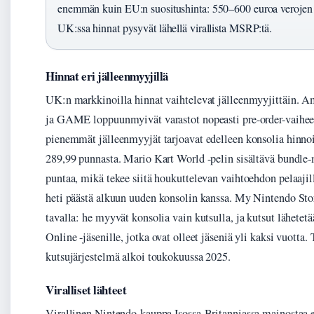
enemmän kuin EU:n suositushinta: 550–600 euroa verojen 
UK:ssa hinnat pysyvät lähellä virallista MSRP:tä.
Hinnat eri jälleenmyyjillä
UK:n markkinoilla hinnat vaihtelevat jälleenmyyjittäin. 
ja GAME loppuunmyivät varastot nopeasti pre-order-vaihees
pienemmät jälleenmyyjät tarjoavat edelleen konsolia hinnoil
289,99 punnasta. Mario Kart World -pelin sisältävä bundle
puntaa, mikä tekee siitä houkuttelevan vaihtoehdon pelaajill
heti päästä alkuun uuden konsolin kanssa. My Nintendo Stor
tavalla: he myyvät konsolia vain kutsulla, ja kutsut lähete
Online -jäsenille, jotka ovat olleet jäseniä yli kaksi vuotta.
kutsujärjestelmä alkoi toukokuussa 2025.
Viralliset lähteet
Virallinen Nintendo-kauppa Isossa-Britanniassa mainostaa e