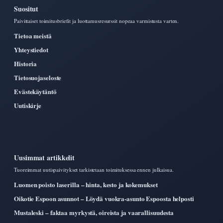
Suositut
Paivittaiset toimitusbriefit ja luottamusresurssit nopeaa varmistusta varten.
Tietoa meistä
Yhteystiedot
Historia
Tietosuojaseloste
Evästekäytäntö
Uutiskirje
Uusimmat artikkelit
Tuoreimmat uutispaivitykset tarkistetaan toimituksessa ennen julkaisua.
Luomen poisto laserilla – hinta, kesto ja kokemukset
Oikotie Espoon asunnot – Löydä vuokra-asunto Espoosta helposti
Mustaleski – faktaa myrkystä, oireista ja vaarallisuudesta