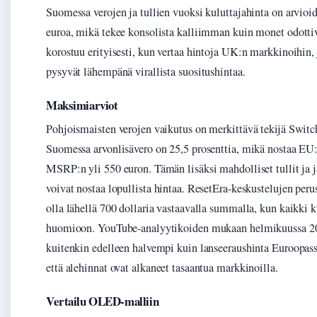
Suomessa verojen ja tullien vuoksi kuluttajahinta on arvi
euroa, mikä tekee konsolista kalliimman kuin monet odotti
korostuu erityisesti, kun vertaa hintoja UK:n markkinoihin, 
pysyvät lähempänä virallista suositushintaa.
Maksimiarviot
Pohjoismaisten verojen vaikutus on merkittävä tekijä Switch
Suomessa arvonlisävero on 25,5 prosenttia, mikä nostaa EU
MSRP:n yli 550 euron. Tämän lisäksi mahdolliset tullit ja 
voivat nostaa lopullista hintaa. ResetEra-keskustelujen peru
olla lähellä 700 dollaria vastaavalla summalla, kun kaikki k
huomioon. YouTube-analyytikoiden mukaan helmikuussa 20
kuitenkin edelleen halvempi kuin lanseeraushinta Euroopass
että alehinnat ovat alkaneet tasaantua markkinoilla.
Vertailu OLED-malliin