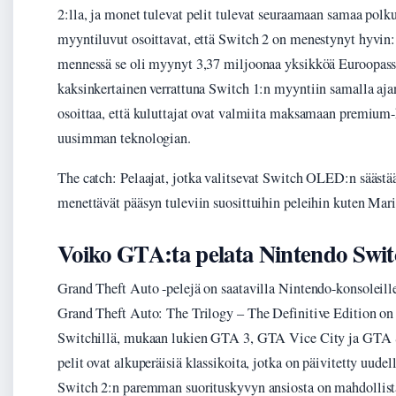
2:lla, ja monet tulevat pelit tulevat seuraamaan samaa pol
myyntiluvut osoittavat, että Switch 2 on menestynyt hyvin
mennessä se oli myynyt 3,37 miljoonaa yksikköä Euroopass
kaksinkertainen verrattuna Switch 1:n myyntiin samalla aja
osoittaa, että kuluttajat ovat valmiita maksamaan premium
uusimman teknologian.
The catch: Pelaajat, jotka valitsevat Switch OLED:n säästä
menettävät pääsyn tuleviin suosittuihin peleihin kuten Mar
Voiko GTA:ta pelata Nintendo Switc
Grand Theft Auto -pelejä on saatavilla Nintendo-konsoleille,
Grand Theft Auto: The Trilogy – The Definitive Edition on
Switchillä, mukaan lukien GTA 3, GTA Vice City ja GTA
pelit ovat alkuperäisiä klassikoita, jotka on päivitetty uudel
Switch 2:n paremman suorituskyvyn ansiosta on mahdollista