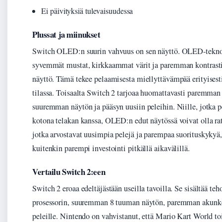
Ei päivityksiä tulevaisuudessa
Plussat ja miinukset
Switch OLED:n suurin vahvuus on sen näyttö. OLED-teknol
syvemmät mustat, kirkkaammat värit ja paremman kontrast
näyttö. Tämä tekee pelaamisesta miellyttävämpää erityisest
tilassa. Toisaalta Switch 2 tarjoaa huomattavasti paremman
suuremman näytön ja pääsyn uusiin peleihin. Niille, jotka p
kotona telakan kanssa, OLED:n edut näytössä voivat olla rat
jotka arvostavat uusimpia pelejä ja parempaa suorituskykyä
kuitenkin parempi investointi pitkällä aikavälillä.
Vertailu Switch 2:een
Switch 2 eroaa edeltäjästään useilla tavoilla. Se sisältää 
prosessorin, suuremman 8 tuuman näytön, paremman akunkes
peleille. Nintendo on vahvistanut, että Mario Kart World t