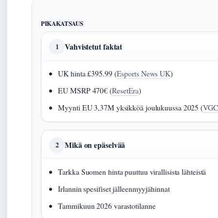
PIKAKATSAUS
Vahvistetut faktat
1
UK hinta £395.99 (
Esports News UK
)
EU MSRP 470€ (
ResetEra
)
Myynti EU 3,37M yksikköä joulukuussa 2025 (
VGCh
Mikä on epäselvää
2
Tarkka Suomen hinta puuttuu virallisista lähteistä
Irlannin spesifiset jälleenmyyjähinnat
Tammikuun 2026 varastotilanne