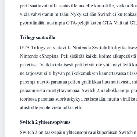
pelit saattavat tulla saataville uudelle konsolille, vaikka R
vielä vahvistanut mitään. Nykyisellään Switch ei kuitenkaa
pyörittämään uusimpia GTA-pelejä kuten GTA V:tä tai GT
Trilogy saatavilla
GTA Trilogy on saatavilla Nintendo Switchillä digitaalise
Nintendo eShopista. Peli sisältää kaikki kolme alkuperäistä
paketissa. Vaikka teknisesti pelit eivät ole yhtä näyttäviä ku
ne tarjoavat silti hyvän pelikokemuksen kannettavassa til
parempi näyttö parantaa pelien grafiikkaa huomattavasti, m
pelaamisesta miellyttävämpää. Switch 2:n tehokkaampi pros
teoriassa parantaa suorituskykyä entisestään, mutta virallist
alustoille ei ole vielä julkistettu.
Switch 2 yhteensopivuus
Switch 2 on taaksepäin yhteensopiva alkuperäisen Switchin