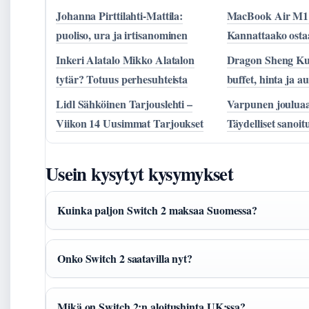
Johanna Pirttilahti-Mattila:
MacBook Air M1 
puoliso, ura ja irtisanominen
Kannattaako osta
Inkeri Alatalo Mikko Alatalon
Dragon Sheng Ku
tytär? Totuus perhesuhteista
buffet, hinta ja a
Lidl Sähköinen Tarjouslehti –
Varpunen jouluaa
Viikon 14 Uusimmat Tarjoukset
Täydelliset sanoitu
Usein kysytyt kysymykset
Kuinka paljon Switch 2 maksaa Suomessa?
Onko Switch 2 saatavilla nyt?
Mikä on Switch 2:n aloitushinta UK:ssa?