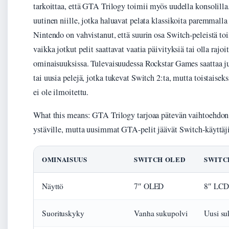
tarkoittaa, että GTA Trilogy toimii myös uudella konsolill
uutinen niille, jotka haluavat pelata klassikoita paremmalla
Nintendo on vahvistanut, että suurin osa Switch-peleistä toi
vaikka jotkut pelit saattavat vaatia päivityksiä tai olla rajoit
ominaisuuksissa. Tulevaisuudessa Rockstar Games saattaa ju
tai uusia pelejä, jotka tukevat Switch 2:ta, mutta toistaiseks
ei ole ilmoitettu.
What this means: GTA Trilogy tarjoaa pätevän vaihtoehdon 
ystäville, mutta uusimmat GTA-pelit jäävät Switch-käyttäji
OMINAISUUS
SWITCH OLED
SWITC
Näyttö
7″ OLED
8″ LCD
Suorituskyky
Vanha sukupolvi
Uusi su