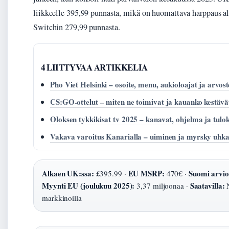
liikkeelle 395,99 punnasta, mikä on huomattava harppaus a
Switchin 279,99 punnasta.
4 LIITTYVAA ARTIKKELIA
Pho Viet Helsinki – osoite, menu, aukioloajat ja arvost
CS:GO-ottelut – miten ne toimivat ja kauanko kestävä
Oloksen tykkikisat tv 2025 – kanavat, ohjelma ja tulok
Vakava varoitus Kanarialla – uiminen ja myrsky uhk
Alkaen UK:ssa:
EU MSRP:
Suomi arvio
£395.99 ·
470€ ·
Myynti EU (joulukuu 2025):
Saatavilla:
3,37 miljoonaa ·
N
markkinoilla