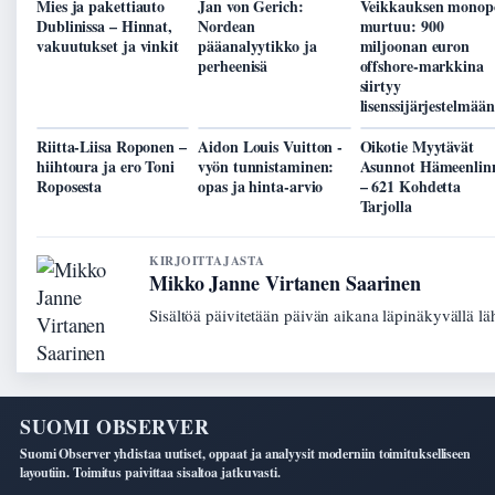
Mies ja pakettiauto
Jan von Gerich:
Veikkauksen monopo
Dublinissa – Hinnat,
Nordean
murtuu: 900
vakuutukset ja vinkit
pääanalyytikko ja
miljoonan euron
perheenisä
offshore-markkina
siirtyy
lisenssijärjestelmään
Riitta-Liisa Roponen –
Aidon Louis Vuitton -
Oikotie Myytävät
hiihtoura ja ero Toni
vyön tunnistaminen:
Asunnot Hämeenlin
Roposesta
opas ja hinta-arvio
– 621 Kohdetta
Tarjolla
KIRJOITTAJASTA
Mikko Janne Virtanen Saarinen
Sisältöä päivitetään päivän aikana läpinäkyvällä lä
SUOMI OBSERVER
Suomi Observer yhdistaa uutiset, oppaat ja analyysit moderniin toimitukselliseen
layoutiin. Toimitus paivittaa sisaltoa jatkuvasti.