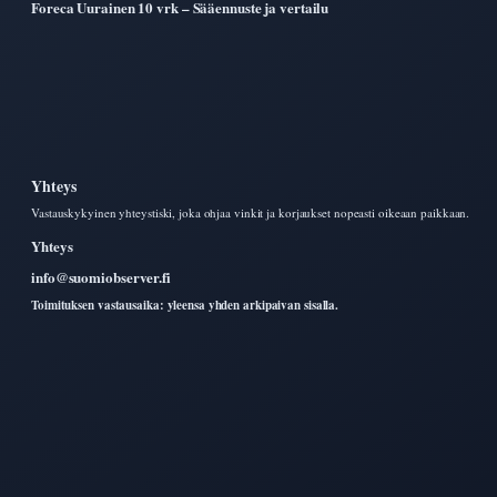
Foreca Uurainen 10 vrk – Sääennuste ja vertailu
Yhteys
Vastauskykyinen yhteystiski, joka ohjaa vinkit ja korjaukset nopeasti oikeaan paikkaan.
Yhteys
info@suomiobserver.fi
Toimituksen vastausaika: yleensa yhden arkipaivan sisalla.