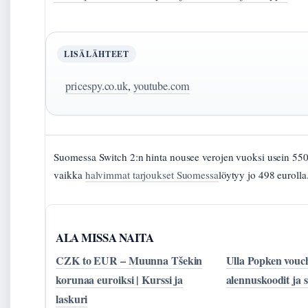
LISÄLÄHTEET
pricespy.co.uk
,
youtube.com
Suomessa Switch 2:n hinta nousee verojen vuoksi usein 55
vaikka
halvimmat tarjoukset Suomessa
löytyy jo 498 eurolla
ALA MISSA NAITA
CZK to EUR – Muunna Tšekin
Ulla Popken vouc
korunaa euroiksi | Kurssi ja
alennuskoodit ja s
laskuri