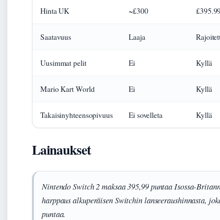
Hinta UK
~£300
£395.9
Saatavuus
Laaja
Rajoitet
Uusimmat pelit
Ei
Kyllä
Mario Kart World
Ei
Kyllä
Takaisinyhteensopivuus
Ei sovelleta
Kyllä
Lainaukset
Nintendo Switch 2 maksaa 395,99 puntaa Isossa-Britann
harppaus alkuperäisen Switchin lanseeraushinnasta, jok
puntaa.