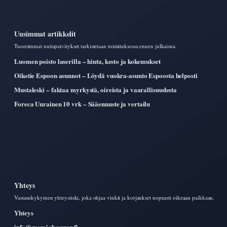
Uusimmat artikkelit
Tuoreimmat uutispaivitykset tarkistetaan toimituksessa ennen julkaisua.
Luomen poisto laserilla – hinta, kesto ja kokemukset
Oikotie Espoon asunnot – Löydä vuokra-asunto Espoosta helposti
Mustaleski – faktaa myrkystä, oireista ja vaarallisuudesta
Foreca Uurainen 10 vrk – Sääennuste ja vertailu
Yhteys
Vastauskykyinen yhteystiski, joka ohjaa vinkit ja korjaukset nopeasti oikeaan paikkaan.
Yhteys
info@suomiobserver.fi