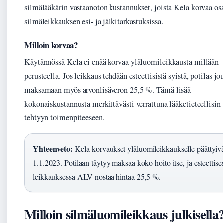
silmälääkärin vastaanoton kustannukset, joista Kela korvaa o
silmäleikkauksen esi- ja jälkitarkastuksissa.
Milloin korvaa?
Käytännössä Kela ei enää korvaa yläluomileikkausta millään
perusteella. Jos leikkaus tehdään esteettisistä syistä, potilas jo
maksamaan myös arvonlisäveron 25,5 %. Tämä lisää
kokonaiskustannusta merkittävästi verrattuna lääketieteellisin 
tehtyyn toimenpiteeseen.
Yhteenveto:
Kela-korvaukset yläluomileikkaukselle päättyiv
1.1.2023. Potilaan täytyy maksaa koko hoito itse, ja esteettise
leikkauksessa ALV nostaa hintaa 25,5 %.
Milloin silmäluomileikkaus julkisella