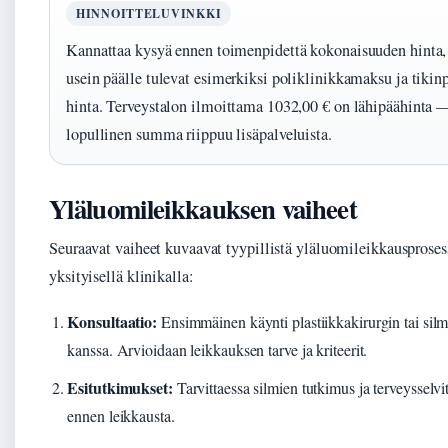
HINNOITTELUVINKKI
Kannattaa kysyä ennen toimenpidettä kokonaisuuden hinta,
usein päälle tulevat esimerkiksi poliklinikkamaksu ja tikin
hinta. Terveystalon ilmoittama 1032,00 € on lähipäähinta 
lopullinen summa riippuu lisäpalveluista.
Yläluomileikkauksen vaiheet
Seuraavat vaiheet kuvaavat tyypillistä yläluomileikkausproses
yksityisellä klinikalla:
Konsultaatio:
Ensimmäinen käynti plastiikkakirurgin tai silm
kanssa. Arvioidaan leikkauksen tarve ja kriteerit.
Esitutkimukset:
Tarvittaessa silmien tutkimus ja terveysselvi
ennen leikkausta.