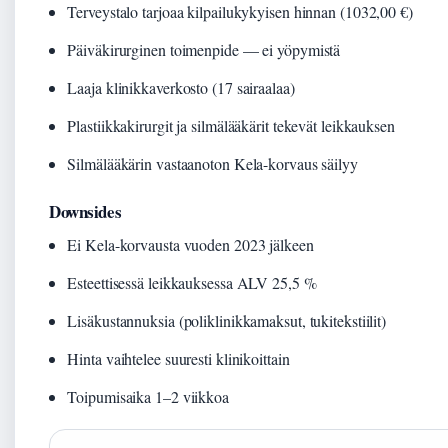
Terveystalo tarjoaa kilpailukykyisen hinnan (1032,00 €)
Päiväkirurginen toimenpide — ei yöpymistä
Laaja klinikkaverkosto (17 sairaalaa)
Plastiikkakirurgit ja silmälääkärit tekevät leikkauksen
Silmälääkärin vastaanoton Kela-korvaus säilyy
Downsides
Ei Kela-korvausta vuoden 2023 jälkeen
Esteettisessä leikkauksessa ALV 25,5 %
Lisäkustannuksia (poliklinikkamaksut, tukitekstiilit)
Hinta vaihtelee suuresti klinikoittain
Toipumisaika 1–2 viikkoa