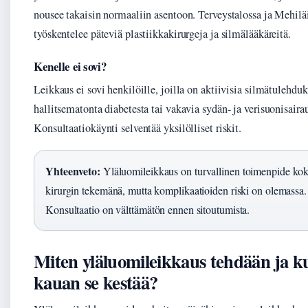
nousee takaisin normaaliin asentoon. Terveystalossa ja Mehilä
työskentelee päteviä plastiikkakirurgeja ja silmälääkäreitä.
Kenelle ei sovi?
Leikkaus ei sovi henkilöille, joilla on aktiivisia silmätulehduk
hallitsematonta diabetesta tai vakavia sydän- ja verisuonisaira
Konsultaatiokäynti selventää yksilölliset riskit.
Yhteenveto:
Yläluomileikkaus on turvallinen toimenpide ko
kirurgin tekemänä, mutta komplikaatioiden riski on olemassa.
Konsultaatio on välttämätön ennen sitoutumista.
Miten yläluomileikkaus tehdään ja k
kauan se kestää?