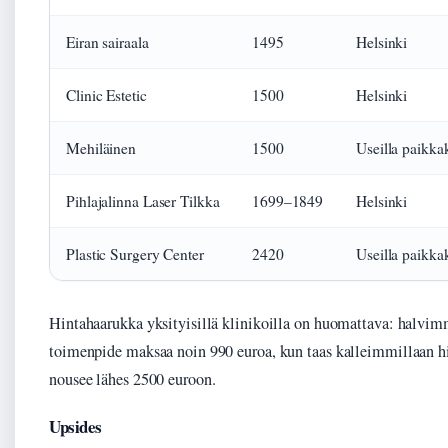
Eiran sairaala
1495
Helsinki
Clinic Estetic
1500
Helsinki
Mehiläinen
1500
Useilla paikka
Pihlajalinna Laser Tilkka
1699–1849
Helsinki
Plastic Surgery Center
2420
Useilla paikka
Hintahaarukka yksityisillä klinikoilla on huomattava: halvim
toimenpide maksaa noin 990 euroa, kun taas kalleimmillaan h
nousee lähes 2500 euroon.
Upsides