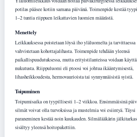
Yläluomileikkaus voidaan hoitaa päiväkirurgisessa leikkaukses
potilas pääsee kotiin samana päivänä. Toimenpide kestää tyypi
1–2 tuntia riippuen leikattavien luomien määrästä.
Menettely
Leikkauksessa poistetaan löysä iho yläluomelta ja tarvittaessa
vahvistetaan kohottajalihasta. Toimenpide tehdään yleensä
paikallispuudutuksessa, mutta erityistilanteissa voidaan käytt
nukutusta. Riippuluomi eli ptoosi voi johtua ikääntymisestä,
lihasheikkoudesta, hermovaurioista tai synnynnäisistä syistä.
Toipuminen
Toipumisaika on tyypillisesti 1–2 viikkoa. Ensimmäisinä päiv
silmät voivat olla turvoksissa ja mustelmia voi esiintyä. Täysi
paraneminen kestää noin kuukauden. Silmälääkärin jälkitarkas
sisältyy yleensä hoitopakettiin.