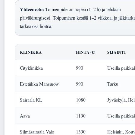
Yhteenveto:
Toimenpide on nopea (1–2 h) ja tehdään
päiväkirurgisesti. Toipuminen kestää 1–2 viikkoa, ja jälkitark
tärkeä osa hoitoa.
KLINIKKA
HINTA (€)
SIJAINTI
Cityklinikka
990
Useilla paikka
Estetiikka Mansurow
990
Turku
Sairaala KL
1080
Jyväskylä, Hel
Aava
1190
Useilla paikka
Silmäsairaala Valo
1390
Helsinki, Kouv