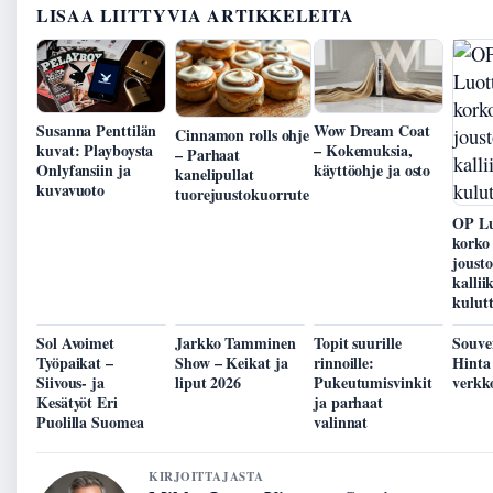
LISAA LIITTYVIA ARTIKKELEITA
Susanna Penttilän
Wow Dream Coat
Cinnamon rolls ohje
kuvat: Playboysta
– Kokemuksia,
– Parhaat
Onlyfansiin ja
käyttöohje ja osto
kanelipullat
kuvavuoto
tuorejuustokuorrute
OP Lu
korko 
joust
kalliik
kulutt
Sol Avoimet
Jarkko Tamminen
Topit suurille
Souve
Työpaikat –
Show – Keikat ja
rinnoille:
Hinta 
Siivous- ja
liput 2026
Pukeutumisvinkit
verkk
Kesätyöt Eri
ja parhaat
Puolilla Suomea
valinnat
KIRJOITTAJASTA