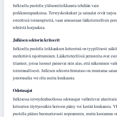
Julkisella puolella yläluomileikkausta tehdään vain
poikkeustapauksissa. Terveyskeskukset ja sairaalat eivät tarjoa
esteettisiä toimenpiteitä, vaan ainoastaan lääketieteellisin per
tehtäviä korjauksia.
Julkisen sektorin kriteerit
Julkisella puolella leikkauksen kriteerinä on tyypillisesti näk
merkittävä rajoittuminen. Lääketieteellisiä perusteita ovat esi
tilanteet, joissa luomet painuvat niin alas, että näkeminen vai
toiminnallisesti. Julkisen sektorin hintataso on muutama sata
jonotusaika voi olla useita kuukausia.
Odotusajat
Julkisessa terveydenhuollossa odotusajat vaihtelevat alueittain
kriteerien täyttyessäkin hoitoon pääsy voi kestää kuukausia. Yk
puolella pääsee huomattavasti nopeammin, mutta kustannus o