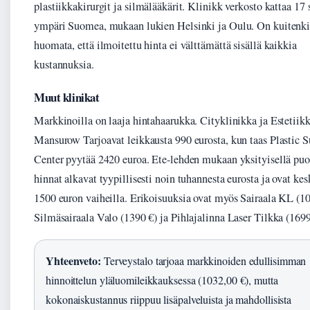
plastiikkakirurgit ja silmälääkärit. Klinikk verkosto kattaa 17 
ympäri Suomea, mukaan lukien Helsinki ja Oulu. On kuitenki
huomata, että ilmoitettu hinta ei välttämättä sisällä kaikkia
kustannuksia.
Muut klinikat
Markkinoilla on laaja hintahaarukka. Cityklinikka ja Estetiik
Mansurow Tarjoavat leikkausta 990 eurosta, kun taas Plastic S
Center pyytää 2420 euroa. Ete-lehden mukaan yksityisellä puo
hinnat alkavat tyypillisesti noin tuhannesta eurosta ja ovat ke
1500 euron vaiheilla. Erikoisuuksia ovat myös Sairaala KL (10
Silmäsairaala Valo (1390 €) ja Pihlajalinna Laser Tilkka (169
Yhteenveto:
Terveystalo tarjoaa markkinoiden edullisimman
hinnoittelun yläluomileikkauksessa (1032,00 €), mutta
kokonaiskustannus riippuu lisäpalveluista ja mahdollisista