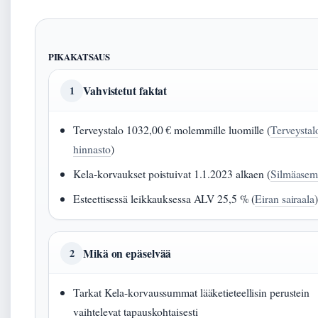
PIKAKATSAUS
Vahvistetut faktat
1
Terveystalo 1032,00 € molemmille luomille (
Terveystal
hinnasto
)
Kela-korvaukset poistuivat 1.1.2023 alkaen (
Silmäasem
Esteettisessä leikkauksessa ALV 25,5 % (
Eiran sairaala
)
Mikä on epäselvää
2
Tarkat Kela-korvaussummat lääketieteellisin perustein
vaihtelevat tapauskohtaisesti