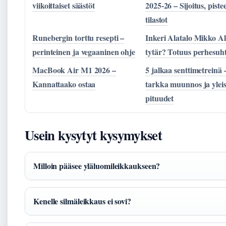
viikoittaiset säästöt
2025-26 – Sijoitus, pistee
tilastot
Runebergin torttu resepti –
Inkeri Alatalo Mikko Al
perinteinen ja vegaaninen ohje
tytär? Totuus perhesuht
MacBook Air M1 2026 –
5 jalkaa senttimetreinä 
Kannattaako ostaa
tarkka muunnos ja ylei
pituudet
Usein kysytyt kysymykset
Milloin pääsee yläluomileikkaukseen?
Kenelle silmäleikkaus ei sovi?