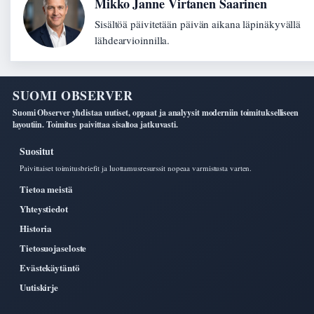
Mikko Janne Virtanen Saarinen
Sisältöä päivitetään päivän aikana läpinäkyvällä
lähdearvioinnilla.
SUOMI OBSERVER
Suomi Observer yhdistaa uutiset, oppaat ja analyysit moderniin toimitukselliseen
layoutiin. Toimitus paivittaa sisaltoa jatkuvasti.
Suositut
Paivittaiset toimitusbriefit ja luottamusresurssit nopeaa varmistusta varten.
Tietoa meistä
Yhteystiedot
Historia
Tietosuojaseloste
Evästekäytäntö
Uutiskirje