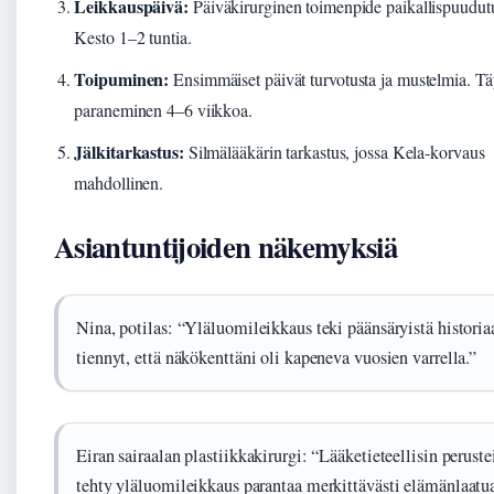
Leikkauspäivä:
Päiväkirurginen toimenpide paikallispuudut
Kesto 1–2 tuntia.
Toipuminen:
Ensimmäiset päivät turvotusta ja mustelmia. Tä
paraneminen 4–6 viikkoa.
Jälkitarkastus:
Silmälääkärin tarkastus, jossa Kela-korvaus
mahdollinen.
Asiantuntijoiden näkemyksiä
Nina, potilas: “Yläluomileikkaus teki päänsäryistä historia
tiennyt, että näkökenttäni oli kapeneva vuosien varrella.”
Eiran sairaalan plastiikkakirurgi: “Lääketieteellisin peruste
tehty yläluomileikkaus parantaa merkittävästi elämänlaatu