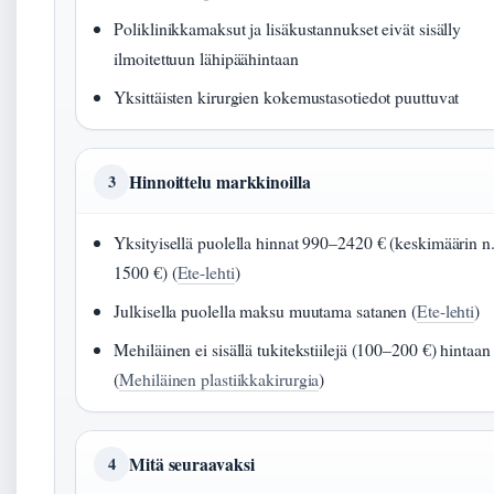
Poliklinikkamaksut ja lisäkustannukset eivät sisälly
ilmoitettuun lähipäähintaan
Yksittäisten kirurgien kokemustasotiedot puuttuvat
Hinnoittelu markkinoilla
3
Yksityisellä puolella hinnat 990–2420 € (keskimäärin n
1500 €) (
Ete-lehti
)
Julkisella puolella maksu muutama satanen (
Ete-lehti
)
Mehiläinen ei sisällä tukitekstiilejä (100–200 €) hintaan
(
Mehiläinen plastiikkakirurgia
)
Mitä seuraavaksi
4