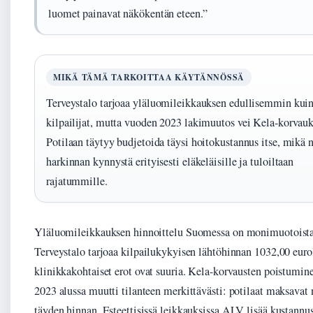
luomet painavat näkökentän eteen.”
MIKÄ TÄMÄ TARKOITTAA KÄYTÄNNÖSSÄ
Terveystalo tarjoaa yläluomileikkauksen edullisemmin kui
kilpailijat, mutta vuoden 2023 lakimuutos vei Kela-korvauk
Potilaan täytyy budjetoida täysi hoitokustannus itse, mikä 
harkinnan kynnystä erityisesti eläkeläisille ja tuloiltaan
rajatummille.
Yläluomileikkauksen hinnoittelu Suomessa on monimuotoista
Terveystalo tarjoaa kilpailukykyisen lähtöhinnan 1032,00 euro
klinikkakohtaiset erot ovat suuria. Kela-korvausten poistumi
2023 alussa muutti tilanteen merkittävästi: potilaat maksavat n
täyden hinnan. Esteettisissä leikkauksissa ALV lisää kustannu