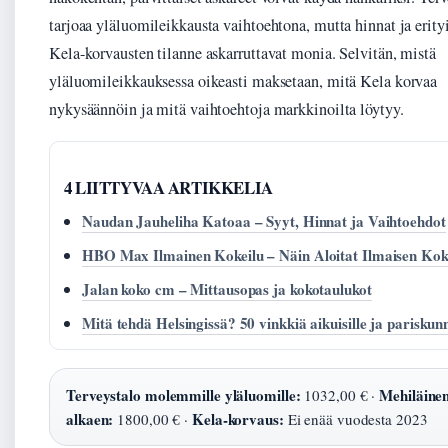
tarjoaa yläluomileikkausta vaihtoehtona, mutta hinnat ja erityi
Kela-korvausten tilanne askarruttavat monia. Selvitän, mistä
yläluomileikkauksessa oikeasti maksetaan, mitä Kela korvaa
nykysäännöin ja mitä vaihtoehtoja markkinoilta löytyy.
4 LIITTYVAA ARTIKKELIA
Naudan Jauheliha Katoaa – Syyt, Hinnat ja Vaihtoehdot
HBO Max Ilmainen Kokeilu – Näin Aloitat Ilmaisen Kok
Jalan koko cm – Mittausopas ja kokotaulukot
Mitä tehdä Helsingissä? 50 vinkkiä aikuisille ja pariskunn
Terveystalo molemmille yläluomille:
Mehiläine
1032,00 € ·
alkaen:
Kela-korvaus:
1800,00 € ·
Ei enää vuodesta 2023