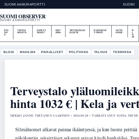
SUOMI AAMURAPORTTI
SUOMI
SUOMI OBSERVER
SUOMI AAMURAPORTTI
ETU
TIETOA
YHTEYS
HIST
TIETOSUOJAS
EVÄSTEKÄ
UUTIS
B
SIV
MEISTÄ
TIEDOT
ORIA
ELOSTE
YTÄNTÖ
KIRJE
L
U
O
GI
BLOGI
MAAILMA
PAIKALLISET
POLITIIKKA
TALOUS
TEKNIIKKA
Terveystalo yläluomileik
hinta 1032 € | Kela ja ver
MIKKO JANNE VIRTANEN SAARINEN • 2026-04-20 • TARKISTANUT SOFIA NIEMI
Silmäluomet alkavat painua ikääntyessä, ja kun luomi peittää
näkökentän, päivittäiset askareet voivat käydä hankaliksi. Terv