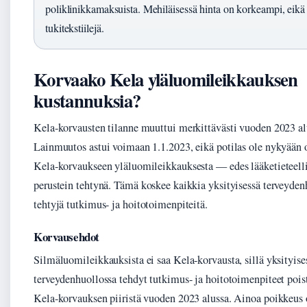
poliklinikkamaksuista. Mehiläisessä hinta on korkeampi, eikä 
tukitekstiilejä.
Korvaako Kela yläluomileikkauksen
kustannuksia?
Kela-korvausten tilanne muuttui merkittävästi vuoden 2023 al
Lainmuutos astui voimaan 1.1.2023, eikä potilas ole nykyään 
Kela-korvaukseen yläluomileikkauksesta — edes lääketieteell
perustein tehtynä. Tämä koskee kaikkia yksityisessä terveyden
tehtyjä tutkimus- ja hoitotoimenpiteitä.
Korvausehdot
Silmäluomileikkauksista ei saa Kela-korvausta, sillä yksityise
terveydenhuollossa tehdyt tutkimus- ja hoitotoimenpiteet pois
Kela-korvauksen piiristä vuoden 2023 alussa. Ainoa poikkeus