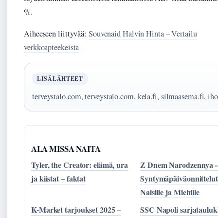
%.
Aiheeseen liittyvää:
Souvenaid Halvin Hinta – Vertailu
verkkoapteekeista
LISÄLÄHTEET
terveystalo.com
,
terveystalo.com
,
kela.fi
,
silmaasema.fi
,
iho
ALA MISSA NAITA
Tyler, the Creator: elämä, ura
Z Dnem Narodzennya 
ja kiistat – faktat
Syntymäpäiväonnittelut
Naisille ja Miehille
K-Market tarjoukset 2025 –
SSC Napoli sarjataulu