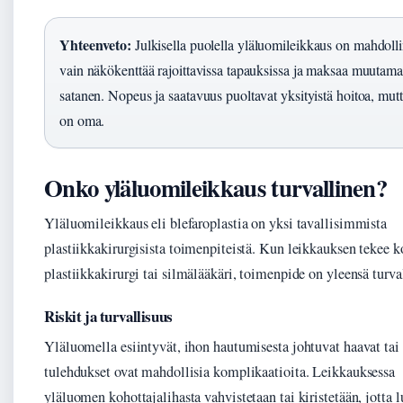
Yhteenveto:
Julkisella puolella yläluomileikkaus on mahdoll
vain näkökenttää rajoittavissa tapauksissa ja maksaa muutam
satanen. Nopeus ja saatavuus puoltavat yksityistä hoitoa, mutt
on oma.
Onko yläluomileikkaus turvallinen?
Yläluomileikkaus eli blefaroplastia on yksi tavallisimmista
plastiikkakirurgisista toimenpiteistä. Kun leikkauksen tekee 
plastiikkakirurgi tai silmälääkäri, toimenpide on yleensä turva
Riskit ja turvallisuus
Yläluomella esiintyvät, ihon hautumisesta johtuvat haavat tai
tulehdukset ovat mahdollisia komplikaatioita. Leikkauksessa
yläluomen kohottajalihasta vahvistetaan tai kiristetään, jotta 