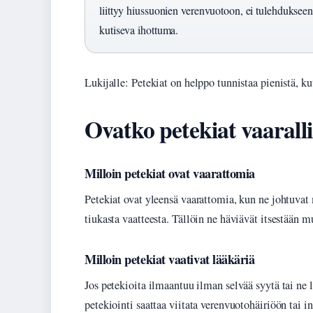
liittyy hiussuonien verenvuotoon, ei tulehdukseen
kutiseva ihottuma.
Lukijalle: Petekiat on helppo tunnistaa pienistä, kut
Ovatko petekiat vaaralli
Milloin petekiat ovat vaarattomia
Petekiat ovat yleensä vaarattomia, kun ne johtuvat
tiukasta vaatteesta. Tällöin ne häviävät itsestään 
Milloin petekiat vaativat lääkäriä
Jos petekioita ilmaantuu ilman selvää syytä tai ne 
petekiointi saattaa viitata verenvuotohäiriöön tai 