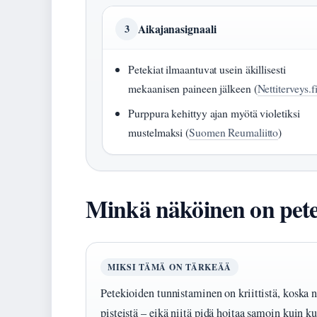
Aikajanasignaali
3
Petekiat ilmaantuvat usein äkillisesti
mekaanisen paineen jälkeen (
Nettiterveys.f
Purppura kehittyy ajan myötä violetiksi
mustelmaksi (
Suomen Reumaliitto
)
Minkä näköinen on pet
MIKSI TÄMÄ ON TÄRKEÄÄ
Petekioiden tunnistaminen on kriittistä, koska n
pisteistä – eikä niitä pidä hoitaa samoin kuin k