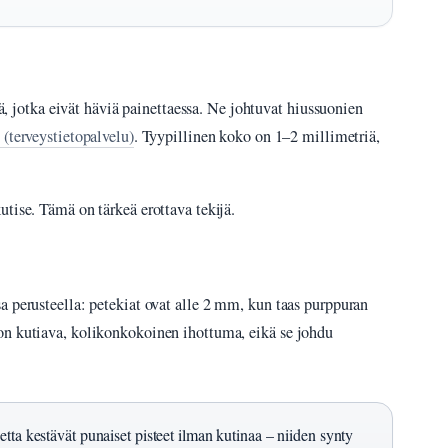
tä, jotka eivät häviä painettaessa. Ne johtuvat hiussuonien
 (terveystietopalvelu)
. Tyypillinen koko on 1–2 millimetriä,
tise. Tämä on tärkeä erottava tekijä.
a perusteella: petekiat ovat alle 2 mm, kun taas purppuran
on kutiava, kolikonkokoinen ihottuma, eikä se johdu
etta kestävät punaiset pisteet ilman kutinaa – niiden synty