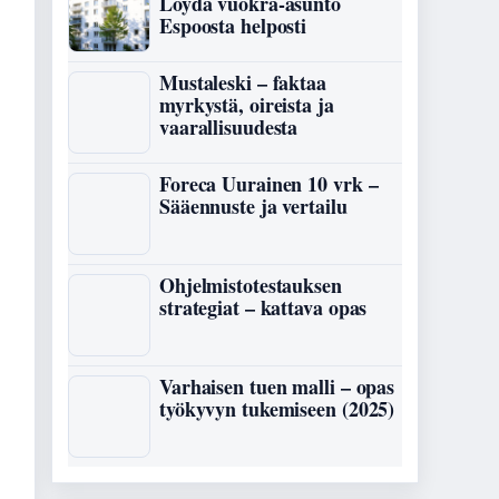
Löydä vuokra-asunto
Espoosta helposti
Mustaleski – faktaa
myrkystä, oireista ja
vaarallisuudesta
Foreca Uurainen 10 vrk –
Sääennuste ja vertailu
Ohjelmistotestauksen
strategiat – kattava opas
Varhaisen tuen malli – opas
työkyvyn tukemiseen (2025)