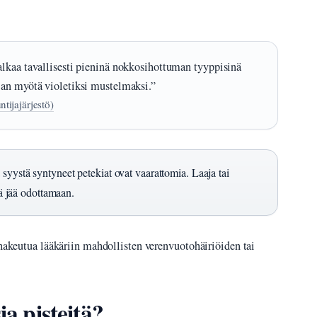
alkaa tavallisesti pieninä nokkosihottuman tyyppisinä
jan myötä violetiksi mustelmaksi.”
tijajärjestö)
 syystä syntyneet petekiat ovat vaarattomia. Laaja tai
lä jää odottamaan.
 hakeutua lääkäriin mahdollisten verenvuotohäiriöiden tai
ia pisteitä?