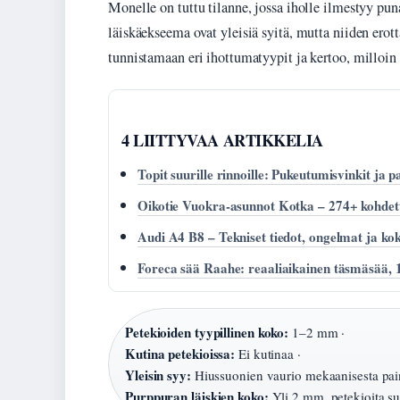
Monelle on tuttu tilanne, jossa iholle ilmestyy punai
läiskäekseema ovat yleisiä syitä, mutta niiden erot
tunnistamaan eri ihottumatyypit ja kertoo, milloin 
4 LIITTYVAA ARTIKKELIA
Topit suurille rinnoille: Pukeutumisvinkit ja 
Oikotie Vuokra-asunnot Kotka – 274+ kohdett
Audi A4 B8 – Tekniset tiedot, ongelmat ja k
Foreca sää Raahe: reaaliaikainen täsmäsää, 1
Petekioiden tyypillinen koko:
1–2 mm ·
Kutina petekioissa:
Ei kutinaa ·
Yleisin syy:
Hiussuonien vaurio mekaanisesta pain
Purppuran läiskien koko:
Yli 2 mm, petekioita s