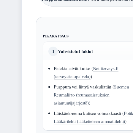
PIKAKATSAUS
Vahvistetut faktat
1
Petekiat eivät kutise (
Nettiterveys.fi
(terveystietopalvelu)
)
Purppura voi liittyä vaskuliittiin (
Suomen
Reumaliitto (reumasairauksien
asiantuntijajärjestö)
)
Läiskäekseema kutisee voimakkaasti (
Poti
Lääkärilehti (lääketieteen ammattilehti)
)