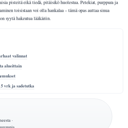
sia pisteitä eikä tiedä, pitäisikö huolestua. Petekiat, purppura ja
taminen toisistaan voi olla hankalaa – tämä opas auttaa sinua
on syytä hakeutua lääkäriin.
parhaat valinnat
a alueittain
okemukset
5 vrk ja sadetutka
eesta ·
uurempia