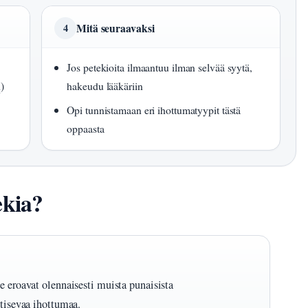
Mitä seuraavaksi
4
Jos petekioita ilmaantuu ilman selvää syytä,
i
)
hakeudu lääkäriin
Opi tunnistamaan eri ihottumatyypit tästä
oppaasta
ekia?
e eroavat olennaisesti muista punaisista
utisevaa ihottumaa.