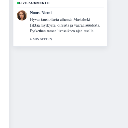
LIVE-KOMMENTIT
Oskari Lehtinen
Raportointi Luomen poisto laserilla – hinta,
kesto ja...-aiheesta tuntuu luotettavalta ja
helppolukuiselta.
8 MIN SITTEN