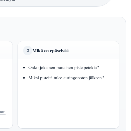
Mikä on epäselvää
2
Onko jokainen punainen piste petekia?
Miksi pisteitä tulee auringonoton jälkeen?
laan