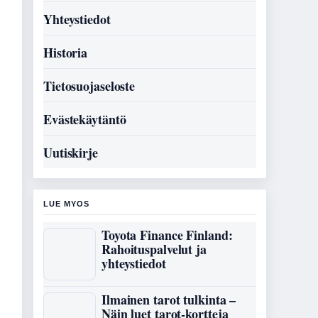
Yhteystiedot
Historia
Tietosuojaseloste
Evästekäytäntö
Uutiskirje
LUE MYOS
Toyota Finance Finland:
Rahoituspalvelut ja
yhteystiedot
Ilmainen tarot tulkinta –
Näin luet tarot-kortteja