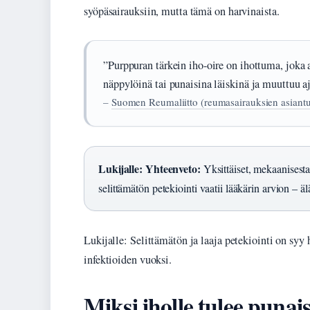
syöpäsairauksiin, mutta tämä on harvinaista.
”Purppuran tärkein iho-oire on ihottuma, joka 
näppylöinä tai punaisina läiskinä ja muuttuu a
–
Suomen Reumaliitto (reumasairauksien asiantun
Lukijalle: Yhteenveto:
Yksittäiset, mekaanisesta
selittämätön petekiointi vaatii lääkärin arvion – ä
Lukijalle: Selittämätön ja laaja petekiointi on syy
infektioiden vuoksi.
Miksi iholle tulee punais