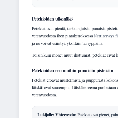
Petekioiden ulkonäkö
Petekiat ovat pieniä, tarkkarajaisia, punaisia pistei
verenvuodosta ihon pintakerroksessa
Nettiterveys.fi
ja ne voivat esiintyä yksittäin tai ryppäinä.
Toisin kuin monet muut ihottumat, petekiat eivät ku
Petekioiden ero muihin punaisiin pisteisiin
Petekiat eroavat mustelmista ja purppurasta kokons
läiskät ovat suurempia. Läiskäekseema puolestaan 
verenvuodosta.
Lukijalle: Yhteenveto:
Petekiat ovat pienet, pain