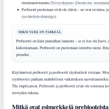
monimuotoisuutta (
Terveyskirjasto (Duodecim, suomalaine
Prebiootit puolestaan eivät ole eläviä – ne ovat ravintoa, 
(ravintolisävalmistaja)
).
MIKSI TÄMÄ ON TÄRKEÄÄ
Prebiootti on kuin puutarhan lannoite – se ei itse ole kasvi, 
kukoistamaan. Probiootti on puolestaan istutettu taimi. Ilma
pieneksi.
Käytännössä prebiootit ja probiootit täydentävät toisiaan. Mo
(synbiootit) parhaan mahdollisen vaikutuksen saavuttamiseksi
The implication: Prebiootit ja probiootit eivät ole toistensa k
terveyden tukena.
Mitkä ovat esimerkkejä prebiooteista