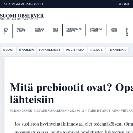
SUOMI AAMURAPORTTI
SUOMI
SUOMI OBSERVER
SUOMI AAMURAPORTTI
ETU
TIETOA
YHTEYS
HIST
TIETOSUOJAS
EVÄSTEKÄ
UUTIS
B
SIV
MEISTÄ
TIEDOT
ORIA
ELOSTE
YTÄNTÖ
KIRJE
L
U
O
GI
BLOGI
MAAILMA
PAIKALLISET
POLITIIKKA
TALOUS
TEKNIIKKA
Mitä prebiootit ovat? Opa
lähteisiin
MIKKO JANNE VIRTANEN SAARINEN • 2026-06-12 • TARKISTANUT AINO VIRTA
Jos suoliston hyvinvointi kiinnostaa, olet todennäköisesti törm
ruoansulatuksessa, mutta toimivat hyödyllisten bakteerien ravi