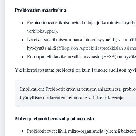
Prebioottien määritelmä
Prebiootit ovat erikoistuneita kuituja, jotka toimivat hyödy
verkkokauppa)
).
Ne eivät sula ihmisen ruoansulatusentsyymeillä, vaan päät
hyödyntää niitä (
Yliopiston Apteekki (apteekkialan asiantu
Euroopan elintarviketurvallisuusvirasto (EFSA) on hyväksy
Yksinkertaistettuna: prebiootti on kuin lannoite suoliston hyvill
Implication: Prebiootit eroavat perustavanlaatuisesti probioo
hyödyllisten bakteerien ravintoa, eivät itse bakteereja.
Miten prebiootit eroavat probiooteista
Probiootit ovat eläviä mikro-organismeja (yleensä bakteerej