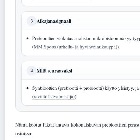
Aikajanasignaali
3
Prebioottien vaikutus suoliston mikrobistoon näkyy tyypi
(
MM Sports (urheilu- ja hyvinvointikauppa)
)
Mitä seuraavaksi
4
Synbioottien (prebiootti + probiootti) käyttö yleistyy, ja u
(ravintolisävalmistaja)
)
Nämä kootut faktat antavat kokonaiskuvan prebioottien perus
osioissa.