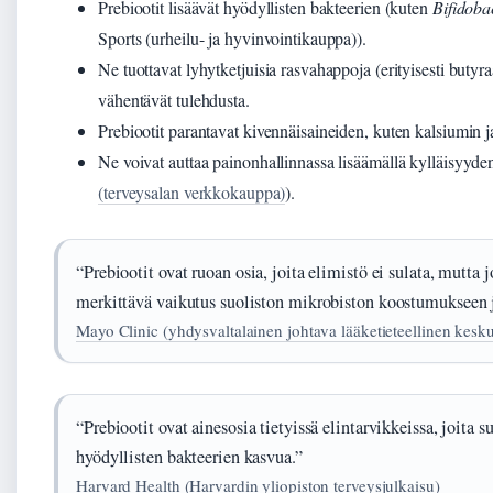
Prebiootit lisäävät hyödyllisten bakteerien (kuten
Bifidoba
Sports (urheilu- ja hyvinvointikauppa)).
Ne tuottavat lyhytketjuisia rasvahappoja (erityisesti butyra
vähentävät tulehdusta.
Prebiootit parantavat kivennäisaineiden, kuten kalsiumin
Ne voivat auttaa painonhallinnassa lisäämällä kylläisyyden
(terveysalan verkkokauppa)
).
“Prebiootit ovat ruoan osia, joita elimistö ei sulata, mutta 
merkittävä vaikutus suoliston mikrobiston koostumukseen 
Mayo Clinic (yhdysvaltalainen johtava lääketieteellinen kesk
“Prebiootit ovat ainesosia tietyissä elintarvikkeissa, joita 
hyödyllisten bakteerien kasvua.”
Harvard Health (Harvardin yliopiston terveysjulkaisu)