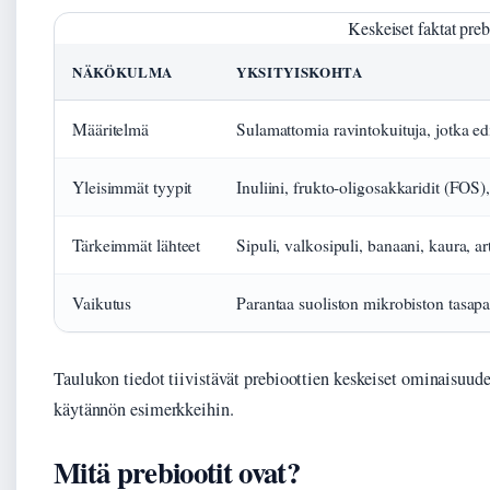
Keskeiset faktat preb
NÄKÖKULMA
YKSITYISKOHTA
Määritelmä
Sulamattomia ravintokuituja, jotka ed
Yleisimmät tyypit
Inuliini, frukto-oligosakkaridit (FOS
Tärkeimmät lähteet
Sipuli, valkosipuli, banaani, kaura, a
Vaikutus
Parantaa suoliston mikrobiston tasapa
Taulukon tiedot tiivistävät prebioottien keskeiset ominaisuu
käytännön esimerkkeihin.
Mitä prebiootit ovat?