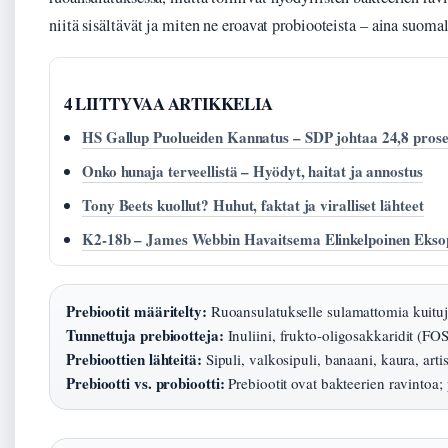
niitä sisältävät ja miten ne eroavat probiooteista – aina suoma
4 LIITTYVAA ARTIKKELIA
HS Gallup Puolueiden Kannatus – SDP johtaa 24,8 prosen
Onko hunaja terveellistä – Hyödyt, haitat ja annostus
Tony Beets kuollut? Huhut, faktat ja viralliset lähteet
K2-18b – James Webbin Havaitsema Elinkelpoinen Ekso
Prebiootit määritelty:
Ruoansulatukselle sulamattomia kuituja
Tunnettuja prebiootteja:
Inuliini, frukto-oligosakkaridit (FO
Prebioottien lähteitä:
Sipuli, valkosipuli, banaani, kaura, arti
Prebiootti vs. probiootti:
Prebiootit ovat bakteerien ravintoa; 