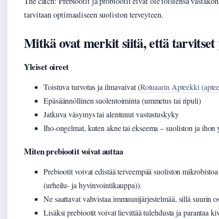
The catch: Prebiootit ja probiootit eivät ole toistensa vastak
tarvitaan optimaaliseen suoliston terveyteen.
Mitkä ovat merkit siitä, että tarvitset
Yleiset oireet
Toistuva turvotus ja ilmavaivat (
Rotuaarin Apteekki (apte
Epäsäännöllinen suolentoiminta (ummetus tai ripuli)
Jatkuva väsymys tai alentunut vastustuskyky
Iho-ongelmat, kuten akne tai ekseema – suoliston ja ihon 
Miten prebiootit voivat auttaa
Prebiootit voivat edistää terveempää suoliston mikrobisto
(urheilu- ja hyvinvointikauppa)).
Ne saattavat vahvistaa immuunijärjestelmää, sillä suurin o
Lisäksi prebiootit voivat lievittää tulehdusta ja parantaa 