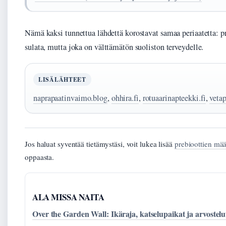
Nämä kaksi tunnettua lähdettä korostavat samaa periaatetta: pr
sulata, mutta joka on välttämätön suoliston terveydelle.
LISÄLÄHTEET
naprapaatinvaimo.blog
,
ohhira.fi
,
rotuaarinapteekki.fi
,
vetap
Jos haluat syventää tietämystäsi, voit lukea lisää
prebioottien määr
oppaasta.
ALA MISSA NAITA
Over the Garden Wall: Ikäraja, katselupaikat ja arvostelu