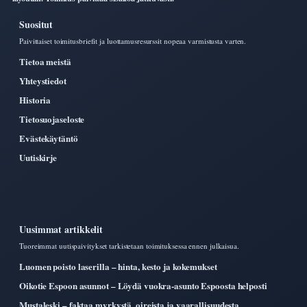
Suositut
Paivittaiset toimitusbriefit ja luottamusresurssit nopeaa varmistusta varten.
Tietoa meistä
Yhteystiedot
Historia
Tietosuojaseloste
Evästekäytäntö
Uutiskirje
Uusimmat artikkelit
Tuoreimmat uutispaivitykset tarkistetaan toimituksessa ennen julkaisua.
Luomen poisto laserilla – hinta, kesto ja kokemukset
Oikotie Espoon asunnot – Löydä vuokra-asunto Espoosta helposti
Mustaleski – faktaa myrkystä, oireista ja vaarallisuudesta