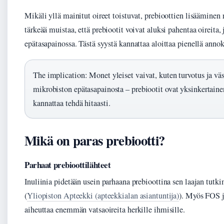
Mikäli yllä mainitut oireet toistuvat, prebioottien lisääminen
tärkeää muistaa, että prebiootit voivat aluksi pahentaa oireita,
epätasapainossa. Tästä syystä kannattaa aloittaa pienellä annoks
The implication: Monet yleiset vaivat, kuten turvotus ja vä
mikrobiston epätasapainosta – prebiootit ovat yksinkertain
kannattaa tehdä hitaasti.
Mikä on paras prebiootti?
Parhaat prebioottilähteet
Inuliinia pidetään usein parhaana prebioottina sen laajan tut
(
Yliopiston Apteekki (apteekkialan asiantuntija)
). Myös FOS j
aiheuttaa enemmän vatsaoireita herkille ihmisille.