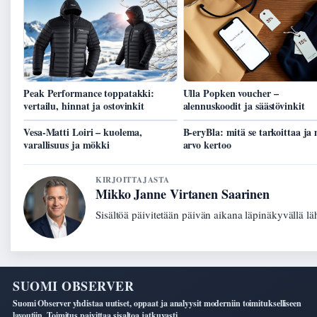
Peak Performance toppatakki:
Ulla Popken voucher –
vertailu, hinnat ja ostovinkit
alennuskoodit ja säästövinkit
Vesa-Matti Loiri – kuolema,
B-eryBla: mitä se tarkoittaa ja
varallisuus ja mökki
arvo kertoo
KIRJOITTAJASTA
Mikko Janne Virtanen Saarinen
Sisältöä päivitetään päivän aikana läpinäkyvällä lä
SUOMI OBSERVER
Suomi Observer yhdistaa uutiset, oppaat ja analyysit moderniin toimitukselliseen
layoutiin. Toimitus paivittaa sisaltoa jatkuvasti.