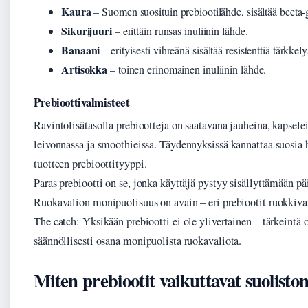
Kaura
– Suomen suosituin prebiootilähde, sisältää beeta-
Sikurijuuri
– erittäin runsas inuliinin lähde.
Banaani
– erityisesti vihreänä sisältää resistenttiä tärkkely
Artisokka
– toinen erinomainen inuliinin lähde.
Prebioottivalmisteet
Ravintolisätasolla prebiootteja on saatavana jauheina, kapselein
leivonnassa ja smoothieissa. Täydennyksissä kannattaa suosia 
tuotteen prebioottityyppi.
Paras prebiootti on se, jonka käyttäjä pystyy sisällyttämään pä
Ruokavalion monipuolisuus on avain – eri prebiootit ruokkivat 
The catch: Yksikään prebiootti ei ole ylivertainen – tärkeintä o
säännöllisesti osana monipuolista ruokavaliota.
Miten prebiootit vaikuttavat suolisto