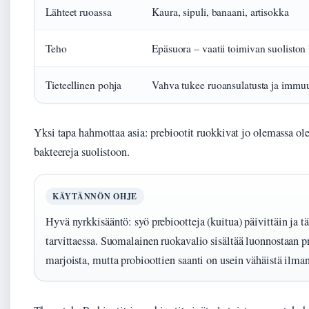
Lähteet ruoassa
Kaura, sipuli, banaani, artisokka
Teho
Epäsuora – vaatii toimivan suoliston
Tieteellinen pohja
Vahva tukee ruoansulatusta ja immu
Yksi tapa hahmottaa asia: prebiootit ruokkivat jo olemassa ole
bakteereja suolistoon.
KÄYTÄNNÖN OHJE
Hyvä nyrkkisääntö: syö prebiootteja (kuitua) päivittäin ja t
tarvittaessa. Suomalainen ruokavalio sisältää luonnostaan pr
marjoista, mutta probioottien saanti on usein vähäistä ilman