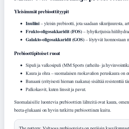
Yleisimmät prebioottityypit
Inuliini
– yleisin prebiootti, jota saadaan sikurijuuresta, ar
Frukto-oligosakkaridit (FOS)
– lyhytketjuisia hiilihydra
Galakto-oligosakkaridit (GOS)
– löytyvät luonnostaan ma
Prebioottipitoiset ruoat
Sipuli ja valkosipuli (MM Sports (urheilu- ja hyvinvointi
Kaura ja ohra – suomalaisen ruokavalion peruskaura on e
Banaani (erityisesti hieman raakana) sisältää resistenttiä tä
Palkokasvit, kuten linssit ja pavut.
Suomalaisille luontevia prebioottien lähteitä ovat kaura, omena
beeta-glukaani on hyvin tutkittu prebioottinen kuitu.
The pattern: Valtaosa prebiooteista on peräisin kasvikunnas