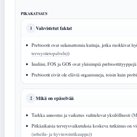
PIKAKATSAUS
Vahvistetut faktat
1
Prebiootit ovat sulamattomia kuituja, jotka ruokkivat hyö
terveystietopalvelu)
)
Inuliini, FOS ja GOS ovat yleisimpiä prebioottityyppejä
Prebiootit eivät ole eläviä organismeja, toisin kuin probi
Mikä on epäselvää
2
Tarkka annostus ja vaikutus vaihtelevat yksilöllisesti (
MM
Pitkäaikaisia terveysvaikutuksia koskeva tutkimus on viel
(urheilu- ja hyvinvointikauppa)
)