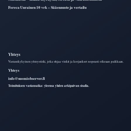
Foreca Uurainen 10 vrk – Sääennuste ja vertailu
Yhteys
Vastauskykyinen yhteystiski, joka ohjaa vinkit ja korjaukset nopeasti oikeaan paikkaan.
Yhteys
info@suomiobserver.fi
Toimituksen vastausaika: yleensa yhden arkipaivan sisalla.