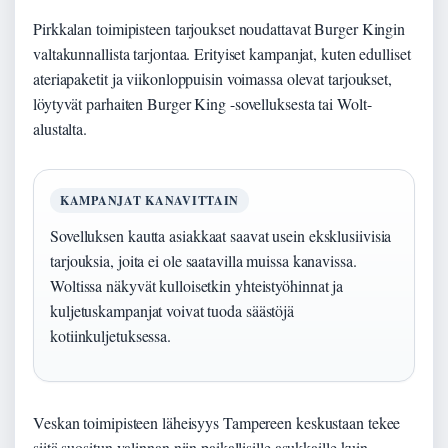
Pirkkalan toimipisteen tarjoukset noudattavat Burger Kingin
valtakunnallista tarjontaa. Erityiset kampanjat, kuten edulliset
ateriapaketit ja viikonloppuisin voimassa olevat tarjoukset,
löytyvät parhaiten Burger King -sovelluksesta tai Wolt-
alustalta.
KAMPANJAT KANAVITTAIN
Sovelluksen kautta asiakkaat saavat usein eksklusiivisia
tarjouksia, joita ei ole saatavilla muissa kanavissa.
Woltissa näkyvät kulloisetkin yhteistyöhinnat ja
kuljetuskampanjat voivat tuoda säästöjä
kotiinkuljetuksessa.
Veskan toimipisteen läheisyys Tampereen keskustaan tekee
siitä suositun valinnan niin paikallisille asukkaille kuin