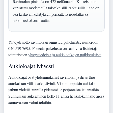
Ravintolan pinta-ala on 422 neliömetriä. Kiinteistö on
varustettu moderneilla taloteknisillä ratkaisuilla, ja se on
osa kestävän kehityksen periaatteita noudattavaa
rakennuskokonaisuutta.
Yhteydenotto ravintolaan onnistuu puhelimitse numeroon
040 579 7695. Fonecta-palvelussa on saatavilla lisätietoja
toimipisteen
yhteystiedoista ja aukioloaikojen poikkeuksista
.
Aukioloajat lyhyesti
Aukioloajat ovat yhdenmukaiset ravintolan ja drive thru -
autokaistan välillä arkipäivinä. Viikonloppuisin aukiolo
jatkuu yhdellä tunnilla pidemmälle perjantaista lauantaihin.
Sunnuntain aukeaminen kello 11 antaa henkilökunnalle aikaa
aamuvuoron valmisteluihin.