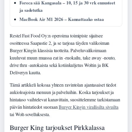
Foreca sää Kangasala – 10, 15 ja 30 vrk ennusteet
ja sadetutka
MacBook Air M1 2026 – Kannattaako ostaa
Restel Fast Food Oy:n operoima toimipiste sijaitsee
osoitteessa Saapastie 2, ja se tarjoaa täyden valikoiman
Burger Kingin klassisia tuotteita. Palveluvalikoimaan
kuuluvat muun muassa eat in -ruokailu, take away -nouto,
drive thru -autokaista sekä kotiinkuljetus Woltin ja BK
Deliveryn kautta.
Tämä artikkeli kokoaa yhteen ravintolan ajantasaiset tiedot
aukioloajoista menuun ja palveluihin. Koska tarjoukset ja
hintataso vaihtelevat kanavittain, suosittelemme tarkistamaan
päivän hintatiedot suoraan
Burger Kingin virallisilta sivuilta
tai Wolt-sovelluksesta.
Burger King tarjoukset Pirkkalassa