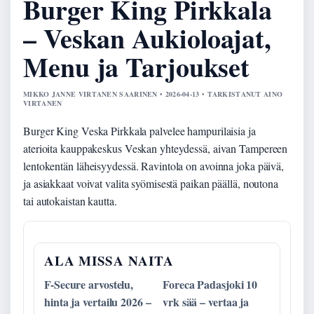
Burger King Pirkkala
– Veskan Aukioloajat,
Menu ja Tarjoukset
MIKKO JANNE VIRTANEN SAARINEN • 2026-04-13 • TARKISTANUT AINO
VIRTANEN
Burger King Veska Pirkkala palvelee hampurilaisia ja
aterioita kauppakeskus Veskan yhteydessä, aivan Tampereen
lentokentän läheisyydessä. Ravintola on avoinna joka päivä,
ja asiakkaat voivat valita syömisestä paikan päällä, noutona
tai autokaistan kautta.
ALA MISSA NAITA
F-Secure arvostelu,
Foreca Padasjoki 10
hinta ja vertailu 2026 –
vrk sää – vertaa ja