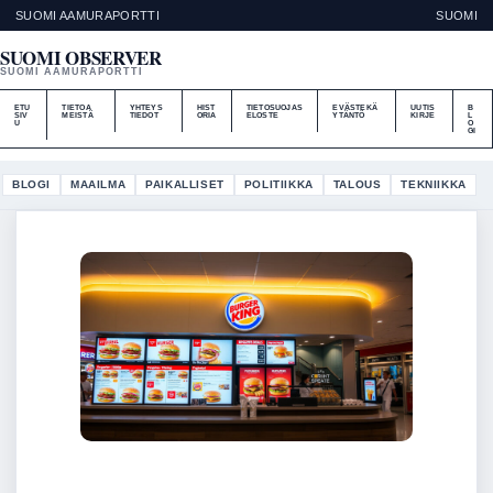
SUOMI AAMURAPORTTI
SUOMI
SUOMI OBSERVER
SUOMI AAMURAPORTTI
ETU
TIETOA
YHTEYS
HIST
TIETOSUOJAS
EVÄSTEKÄ
UUTIS
B
SIV
MEISTÄ
TIEDOT
ORIA
ELOSTE
YTÄNTÖ
KIRJE
L
U
O
GI
BLOGI
MAAILMA
PAIKALLISET
POLITIIKKA
TALOUS
TEKNIIKKA