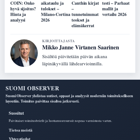
COIN: Onko
aikataulu ja
Canthin kirjat
testi – Parhaat
hyvä sijoitus?
tulokset –
–
mallit ja
Hinta ja
Milano-Cortina
tunnetuimmat
vertailu 2026
analyysi
2026
teokset ja
elämäkerrat
KIRJOITTAJASTA
Mikko Janne Virtanen Saarinen
Sisältöä päivitetään päivän aikana
läpinäkyvällä lähdearvioinnilla.
SUOMI OBSERVER
Suomi Observer yhdistaa uutiset, oppaat ja analyysit moderniin toimitukselliseen
layoutiin. Toimitus paivittaa sisaltoa jatkuvasti.
Suositut
Paivittaiset toimitusbriefit ja luottamusresurssit nopeaa varmistusta varten.
Tietoa meistä
Yhteystiedot