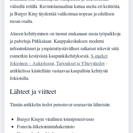
välisellä reitillä. Ravintolamaailma kattaa useita eri keittiöitä,
ja Burger King täydentää valikoimaa nopean ja edullisen
ruoan osalta.
Alueen kehittyminen on tuonut mukanaan uusia työpaikkoja
ja palveluja Pirkkalaan. Kauppakeskuksen moderni
infrastruktuuri ja ympäristöystävälliset ratkaisut tekevät siitä
esimerkin kestävästä kaupunkikehityksestä.
S-market
Jokioinen – Aukioloajat, Tarjoukset ja Yhteystiedot
-
artikkelissa käsitellään vastaavaa kaupallista kehitystä
Jokioisilla.
Lähteet ja viitteet
Tämän artikkelin tiedot perustuvat seuraaviin lähteisiin:
Burger Kingin virallinen toimipistesivusto
Fonecta-liiketoimintahakemisto