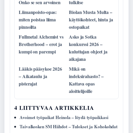
Onko se sen arvoinen
tulkitse
Liimanpoisto-opas:
Biolan Musta Multa –
miten poistaa liima
käyttökohteet, hinta ja
pinnoilta
ostopaikat
Fullmetal Alchemist vs
Asko ja Sotka
Brotherhood – erot ja
konkurssi 2026 –
kumpi on parempi
kuluttajan ohjeet ja
aikajana
Lääkis pääsykoe 2026
Mikä on
– Aikataulu ja
indeksirahasto? –
pisterajat
Kattava opas
aloittelijoille
4 LIITTYVAA ARTIKKELIA
Avoimet työpaikat Heinola – löydä työpaikkasi
Taivalkosken SM Hiihdot – Tulokset ja Kohokohdat