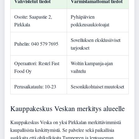
Vahvistetut tiedot
Varmistamattomat tiedot
Osoite: Saapastie 2,
Pyhäpäivien
Pirkkala
poikkeusaukioloajat
Sovelluksen eksklusiiviset
Puhelin: 040 579 7695
tarjoukset
Operaattori: Restel Fast
Woltin kampanja-ajan
Food Oy
vaihtelu
Perusaikataulu: 10-23
Sesonkikohtaiset muutokset
Kauppakeskus Veskan merkitys alueelle
Kauppakeskus Veska on yksi Pirkkalan merkittävimmistä
kaupallisista keskittymistä. Se palvelee sekä paikallisia
asukkaita että ohikulkijoita Tampereen ja lentoaseman