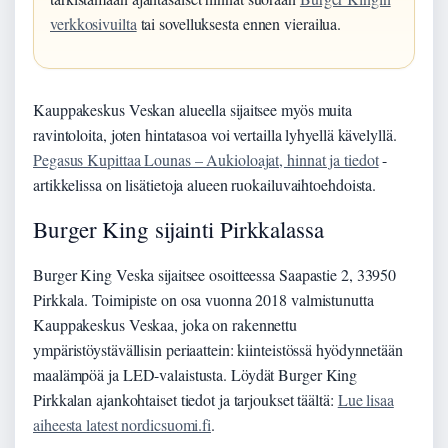
verkkosivuilta
tai sovelluksesta ennen vierailua.
Kauppakeskus Veskan alueella sijaitsee myös muita
ravintoloita, joten hintatasoa voi vertailla lyhyellä kävelyllä.
Pegasus Kupittaa Lounas – Aukioloajat, hinnat ja tiedot
-
artikkelissa on lisätietoja alueen ruokailuvaihtoehdoista.
Burger King sijainti Pirkkalassa
Burger King Veska sijaitsee osoitteessa Saapastie 2, 33950
Pirkkala. Toimipiste on osa vuonna 2018 valmistunutta
Kauppakeskus Veskaa, joka on rakennettu
ympäristöystävällisin periaattein: kiinteistössä hyödynnetään
maalämpöä ja LED-valaistusta. Löydät Burger King
Pirkkalan ajankohtaiset tiedot ja tarjoukset täältä:
Lue lisaa
aiheesta latest nordicsuomi.fi
.