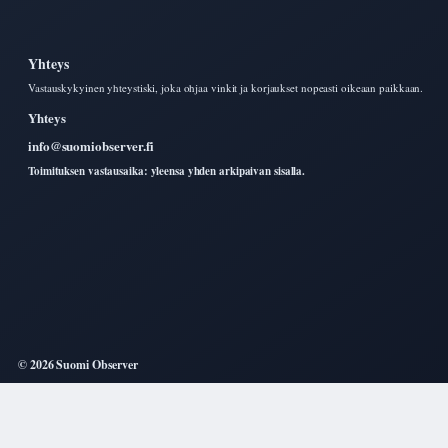
Yhteys
Vastauskykyinen yhteystiski, joka ohjaa vinkit ja korjaukset nopeasti oikeaan paikkaan.
Yhteys
info@suomiobserver.fi
Toimituksen vastausaika: yleensa yhden arkipaivan sisalla.
© 2026 Suomi Observer