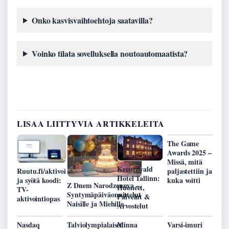
Onko kasvisvaihtoehtoja saatavilla?
Voinko tilata sovelluksella noutoautomaatista?
LISAA LIITTYVIA ARTIKKELEITA
The Game
Awards 2025 –
Missä, mitä
Kreutzwald
paljastettiin ja
Ruutu.fi/aktivoi
Hotel Tallinn:
kuka voitti
ja syötä koodi:
Z Dnem Narodzennya –
Huoneet,
TV-
Syntymäpäiväonnittelut
Palvelut &
aktivointiopas
Naisille ja Miehille
Arvostelut
Nasdaq
Talviolympialaiset
Minna
Varsi-imuri