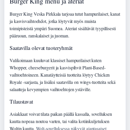
Burger King menu ja ateriat
Burger King Veska Pirkkala tarjoaa tutut hampurilaiset, kanat
ja kasvisvaihtoehdot, jotka löytyvät myös muista
toimipisteistä ympäri Suomea. Ateriat sisältävät tyypillisesti
pääruoan, ranskalaiset ja juoman.
Saatavilla olevat tuoteryhmät
Valikoimaan kuuluvat klassiset hampurilaiset kuten
Whopper, cheeseburgerit ja kasvispihvit Plant-Based-
vaihtoehtoineen. Kanatäytteisiä tuotteita löytyy Chicken
Royale -sarjasta, ja lisäksi saatavilla on wings-tuotteita sekä
salaatteja kevyempien vaihtoehtojen ystäville.
Tilaustavat
Asiakkaat voivat tilata paikan päällä kassalla, sovelluksen
kautta nopeaa noutoa varten, tai valita kotiinkuljetuksen
Woltin kautta.
Wolt-sovelluksessa näkyvät ajantasaiset