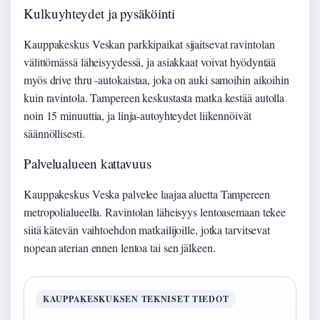
Kulkuyhteydet ja pysäköinti
Kauppakeskus Veskan parkkipaikat sijaitsevat ravintolan
välittömässä läheisyydessä, ja asiakkaat voivat hyödyntää
myös drive thru -autokaistaa, joka on auki samoihin aikoihin
kuin ravintola. Tampereen keskustasta matka kestää autolla
noin 15 minuuttia, ja linja-autoyhteydet liikennöivät
säännöllisesti.
Palvelualueen kattavuus
Kauppakeskus Veska palvelee laajaa aluetta Tampereen
metropolialueella. Ravintolan läheisyys lentoasemaan tekee
siitä kätevän vaihtoehdon matkailijoille, jotka tarvitsevat
nopean aterian ennen lentoa tai sen jälkeen.
KAUPPAKESKUKSEN TEKNISET TIEDOT