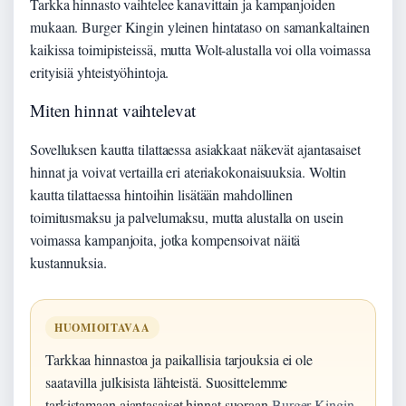
Tarkka hinnasto vaihtelee kanavittain ja kampanjoiden
mukaan. Burger Kingin yleinen hintataso on samankaltainen
kaikissa toimipisteissä, mutta Wolt-alustalla voi olla voimassa
erityisiä yhteistyöhintoja.
Miten hinnat vaihtelevat
Sovelluksen kautta tilattaessa asiakkaat näkevät ajantasaiset
hinnat ja voivat vertailla eri ateriakokonaisuuksia. Woltin
kautta tilattaessa hintoihin lisätään mahdollinen
toimitusmaksu ja palvelumaksu, mutta alustalla on usein
voimassa kampanjoita, jotka kompensoivat näitä
kustannuksia.
HUOMIOITAVAA
Tarkkaa hinnastoa ja paikallisia tarjouksia ei ole
saatavilla julkisista lähteistä. Suosittelemme
tarkistamaan ajantasaiset hinnat suoraan
Burger Kingin