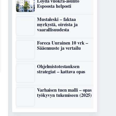
Löydä vuokra-asunto
Espoosta helposti
Mustaleski – faktaa
myrkystä, oireista ja
vaarallisuudesta
Foreca Uurainen 10 vrk –
Sääennuste ja vertailu
Ohjelmistotestauksen
strategiat – kattava opas
Varhaisen tuen malli – opas
työkyvyn tukemiseen (2025)