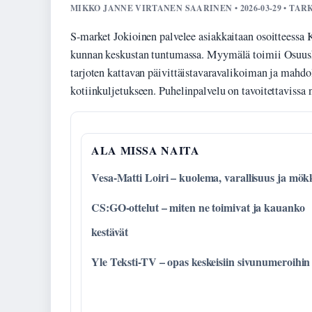
MIKKO JANNE VIRTANEN SAARINEN • 2026-03-29 • TA
S-market Jokioinen palvelee asiakkaitaan osoitteessa K
kunnan keskustan tuntumassa. Myymälä toimii Osuu
tarjoten kattavan päivittäistavaravalikoiman ja mahdo
kotiinkuljetukseen. Puhelinpalvelu on tavoitettavissa
ALA MISSA NAITA
Vesa-Matti Loiri – kuolema, varallisuus ja mök
CS:GO-ottelut – miten ne toimivat ja kauanko
kestävät
Yle Teksti-TV – opas keskeisiin sivunumeroihin