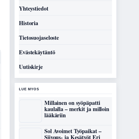
Yhteystiedot
Historia
Tietosuojaseloste
Evästekäytäntö
Uutiskirje
LUE MYOS
Millainen on syöpäpatti
kaulalla – merkit ja milloin
lääkäriin
Sol Avoimet Työpaikat –
Siivous- ja Kesätyöt Eri