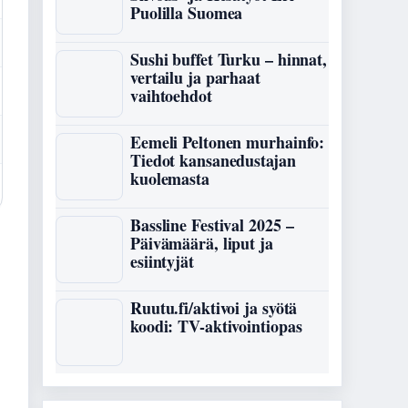
Puolilla Suomea
Sushi buffet Turku – hinnat,
vertailu ja parhaat
vaihtoehdot
Eemeli Peltonen murhainfo:
Tiedot kansanedustajan
kuolemasta
Bassline Festival 2025 –
Päivämäärä, liput ja
esiintyjät
Ruutu.fi/aktivoi ja syötä
koodi: TV-aktivointiopas