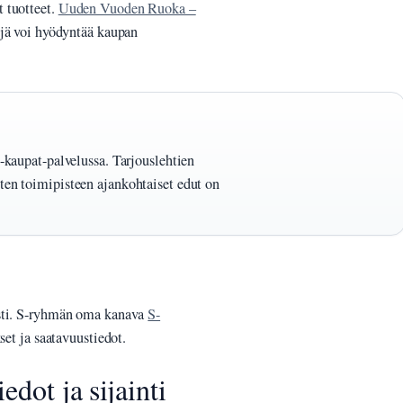
 tuotteet.
Uuden Vuoden Ruoka –
ejä voi hyödyntää kaupan
S-kaupat-palvelussa. Tarjouslehtien
sten toimipisteen ajankohtaiset edut on
asti. S-ryhmän oma kanava
S-
set ja saatavuustiedot.
dot ja sijainti