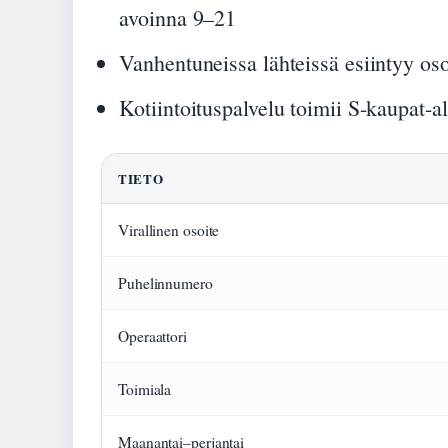
avoinna 9–21
Vanhentuneissa lähteissä esiintyy oso
Kotiintoituspalvelu toimii S-kaupat-a
TIETO
Virallinen osoite
Puhelinnumero
Operaattori
Toimiala
Maanantai–perjantai