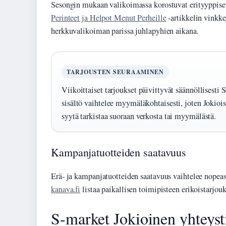
Sesongin mukaan valikoimassa korostuvat erityyppiset
Perinteet ja Helpot Menut Perheille
-artikkelin vinkk
herkkuvalikoiman parissa juhlapyhien aikana.
TARJOUSTEN SEURAAMINEN
Viikoittaiset tarjoukset päivittyvät säännöllisesti 
sisältö vaihtelee myymäläkohtaisesti, joten Jokioi
syytä tarkistaa suoraan verkosta tai myymälästä.
Kampanjatuotteiden saatavuus
Erä- ja kampanjatuotteiden saatavuus vaihtelee nope
kanava.fi
listaa paikallisen toimipisteen erikoistarjouk
S-market Jokioinen yhteystie