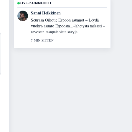
LIVE-KOMMENTIT
Mikael Laine
Hyvaa taustoitusta aiheesta Mustaleski –
faktaa myrkystä, oireista ja vaarallisuudesta.
Pytkethan taman livesaikeen ajan tasalla.
9 MIN SITTEN