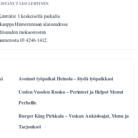
RKISTANUT LEO LEHTINEN
enttätie 1 keskeisellä paikalla
skauppa Hämeenmaan alaisuudessa
llisuuden ruokaostosten
 numerosta 03 4246 1412.
ki
Avoimet työpaikat Heinola – löydä työpaikkasi
Uuden Vuoden Ruoka – Perinteet ja Helpot Menut
Perheille
Burger King Pirkkala – Veskan Aukioloajat, Menu ja
Tarjoukset