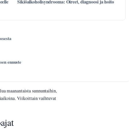
eelle
Sikiöalkoholisyndrooma: Oireet, diagnoosi ja hoito
posesta
ksen ennuste
lua maanantaista sunnuntaihin,
iaikoina. Viikoittain vaihtuvat
ajat