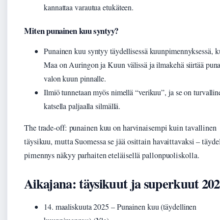
kannattaa varautua etukäteen.
Miten punainen kuu syntyy?
Punainen kuu syntyy täydellisessä kuunpimennyksessä, 
Maa on Auringon ja Kuun välissä ja ilmakehä siirtää pun
valon kuun pinnalle.
Ilmiö tunnetaan myös nimellä “verikuu”, ja se on turvallin
katsella paljaalla silmällä.
The trade-off: punainen kuu on harvinaisempi kuin tavallinen
täysikuu, mutta Suomessa se jää osittain havaittavaksi – täyde
pimennys näkyy parhaiten eteläisellä pallonpuoliskolla.
Aikajana: täysikuut ja superkuut 20
14. maaliskuuta 2025
– Punainen kuu (täydellinen