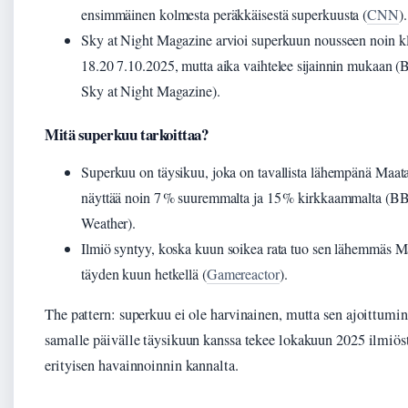
ensimmäinen kolmesta peräkkäisestä superkuusta (
CNN
).
Sky at Night Magazine arvioi superkuun nousseen noin k
18.20 7.10.2025, mutta aika vaihtelee sijainnin mukaan 
Sky at Night Magazine).
Mitä superkuu tarkoittaa?
Superkuu on täysikuu, joka on tavallista lähempänä Maat
näyttää noin 7 % suuremmalta ja 15 % kirkkaammalta (B
Weather).
Ilmiö syntyy, koska kuun soikea rata tuo sen lähemmäs M
täyden kuun hetkellä (
Gamereactor
).
The pattern: superkuu ei ole harvinainen, mutta sen ajoittumi
samalle päivälle täysikuun kanssa tekee lokakuun 2025 ilmiös
erityisen havainnoinnin kannalta.