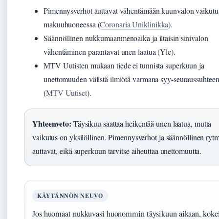
Pimennysverhot auttavat vähentämään kuunvalon vaikutu
makuuhuoneessa (
Coronaria Uniklinikka
).
Säännöllinen nukkumaanmenoaika ja iltaisin sinivalon
vähentäminen parantavat unen laatua (Yle).
MTV Uutisten mukaan tiede ei tunnista superkuun ja
unettomuuden välistä ilmiötä varmana syy-seuraussuhtee
(
MTV Uutiset
).
Yhteenveto:
Täysikuu saattaa heikentää unen laatua, mutta
vaikutus on yksilöllinen. Pimennysverhot ja säännöllinen rytm
auttavat, eikä superkuun tarvitse aiheuttaa unettomuutta.
KÄYTÄNNÖN NEUVO
Jos huomaat nukkuvasi huonommin täysikuun aikaan, koke