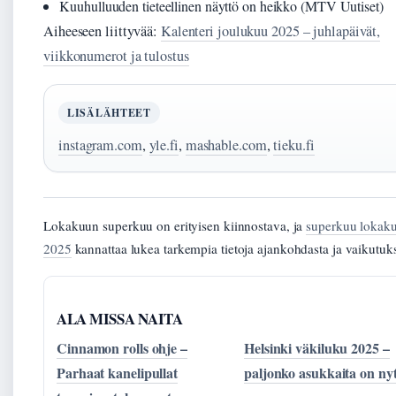
Kuuhulluuden tieteellinen näyttö on heikko (MTV Uutiset)
Aiheeseen liittyvää:
Kalenteri joulukuu 2025 – juhlapäivät,
viikkonumerot ja tulostus
LISÄLÄHTEET
instagram.com
,
yle.fi
,
mashable.com
,
tieku.fi
Lokakuun superkuu on erityisen kiinnostava, ja
superkuu lokak
2025
kannattaa lukea tarkempia tietoja ajankohdasta ja vaikutuks
ALA MISSA NAITA
Cinnamon rolls ohje –
Helsinki väkiluku 2025 –
Parhaat kanelipullat
paljonko asukkaita on ny