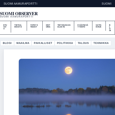
SUOMI AAMURAPORTTI
SUOMI
SUOMI OBSERVER
SUOMI AAMURAPORTTI
ETU
TIETOA
YHTEYS
HIST
TIETOSUOJAS
EVÄSTEKÄ
UUTIS
B
SIV
MEISTÄ
TIEDOT
ORIA
ELOSTE
YTÄNTÖ
KIRJE
L
U
O
GI
BLOGI
MAAILMA
PAIKALLISET
POLITIIKKA
TALOUS
TEKNIIKKA