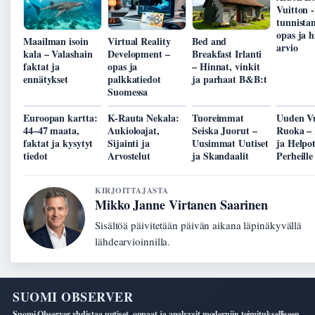
Vuitton 
tunnista
opas ja h
Maailman isoin
Virtual Reality
Bed and
arvio
kala – Valashain
Development –
Breakfast Irlanti
faktat ja
opas ja
– Hinnat, vinkit
ennätykset
palkkatiedot
ja parhaat B&B:t
Suomessa
Euroopan kartta:
K-Rauta Nekala:
Tuoreimmat
Uuden V
44–47 maata,
Aukioloajat,
Seiska Juorut –
Ruoka – 
faktat ja kysytyt
Sijainti ja
Uusimmat Uutiset
ja Helpo
tiedot
Arvostelut
ja Skandaalit
Perheille
KIRJOITTAJASTA
Mikko Janne Virtanen Saarinen
Sisältöä päivitetään päivän aikana läpinäkyvällä
lähdearvioinnilla.
SUOMI OBSERVER
Suomi Observer yhdistaa uutiset, oppaat ja analyysit moderniin toimitukselliseen