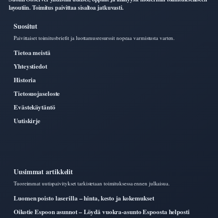
layoutiin. Toimitus paivittaa sisaltoa jatkuvasti.
Suositut
Paivittaiset toimitusbriefit ja luottamusresurssit nopeaa varmistusta varten.
Tietoa meistä
Yhteystiedot
Historia
Tietosuojaseloste
Evästekäytäntö
Uutiskirje
Uusimmat artikkelit
Tuoreimmat uutispaivitykset tarkistetaan toimituksessa ennen julkaisua.
Luomen poisto laserilla – hinta, kesto ja kokemukset
Oikotie Espoon asunnot – Löydä vuokra-asunto Espoosta helposti