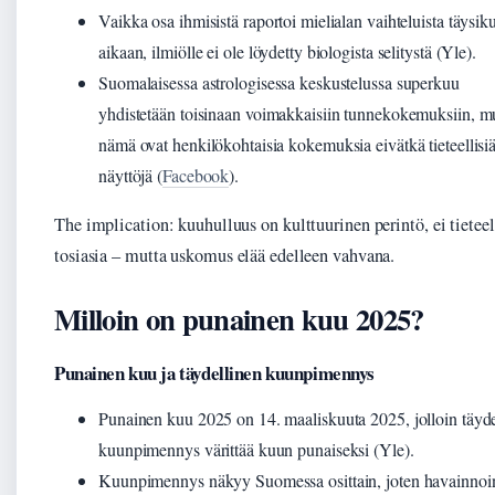
Vaikka osa ihmisistä raportoi mielialan vaihteluista täysik
aikaan, ilmiölle ei ole löydetty biologista selitystä (Yle).
Suomalaisessa astrologisessa keskustelussa superkuu
yhdistetään toisinaan voimakkaisiin tunnekokemuksiin, m
nämä ovat henkilökohtaisia kokemuksia eivätkä tieteellisi
näyttöjä (
Facebook
).
The implication: kuuhulluus on kulttuurinen perintö, ei tietee
tosiasia – mutta uskomus elää edelleen vahvana.
Milloin on punainen kuu 2025?
Punainen kuu ja täydellinen kuunpimennys
Punainen kuu 2025 on 14. maaliskuuta 2025, jolloin täyde
kuunpimennys värittää kuun punaiseksi (Yle).
Kuunpimennys näkyy Suomessa osittain, joten havainnoin