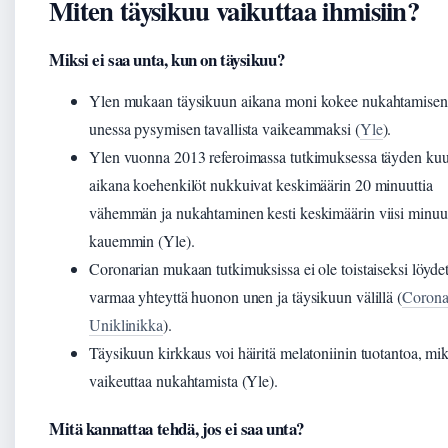
Miten täysikuu vaikuttaa ihmisiin?
Miksi ei saa unta, kun on täysikuu?
Ylen mukaan täysikuun aikana moni kokee nukahtamisen
unessa pysymisen tavallista vaikeammaksi (
Yle
).
Ylen vuonna 2013 referoimassa tutkimuksessa täyden ku
aikana koehenkilöt nukkuivat keskimäärin 20 minuuttia
vähemmän ja nukahtaminen kesti keskimäärin viisi minuut
kauemmin (Yle).
Coronarian mukaan tutkimuksissa ei ole toistaiseksi löyde
varmaa yhteyttä huonon unen ja täysikuun välillä (
Corona
Uniklinikka
).
Täysikuun kirkkaus voi häiritä melatoniinin tuotantoa, mi
vaikeuttaa nukahtamista (Yle).
Mitä kannattaa tehdä, jos ei saa unta?