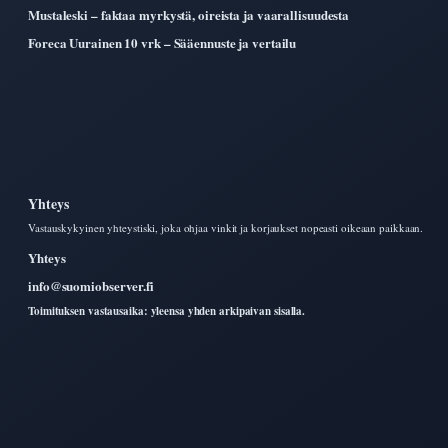
Mustaleski – faktaa myrkystä, oireista ja vaarallisuudesta
Foreca Uurainen 10 vrk – Sääennuste ja vertailu
Yhteys
Vastauskykyinen yhteystiski, joka ohjaa vinkit ja korjaukset nopeasti oikeaan paikkaan.
Yhteys
info@suomiobserver.fi
Toimituksen vastausaika: yleensa yhden arkipaivan sisalla.