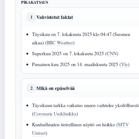
PIKAKATSAUS
Vahvistetut faktat
1
Täysikuu on 7. lokakuuta 2025 klo 04:47 (Suomen
aikaa) (
BBC Weather
)
Superkuu 2025 on 7. lokakuuta 2025 (
CNN
)
Punainen kuu 2025 on 14. maaliskuuta 2025 (
Yle
)
Mikä on epäselvää
2
Täysikuun tarkka vaikutus uneen vaihtelee yksilöllisesti
(
Coronaria Uniklinikka
)
Kuuhulluuden tieteellinen näyttö on heikko (
MTV
Uutiset
)