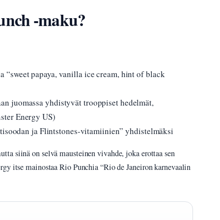
Punch -maku?
“sweet papaya, vanilla ice cream, hint of black
n juomassa yhdistyvät trooppiset hedelmät,
ster Energy US)
tisoodan ja Flintstones-vitamiinien” yhdistelmäksi
ta siinä on selvä mausteinen vivahde, joka erottaa sen
rgy itse mainostaa Rio Punchia “Rio de Janeiron karnevaalin