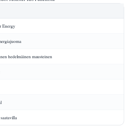
r Energy
ergiajuoma
inen hedelmäinen mausteinen
g
l
 saatavilla