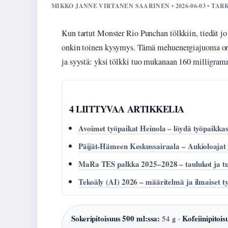
MIKKO JANNE VIRTANEN SAARINEN • 2026-06-03 • TA
Kun tartut Monster Rio Punchan tölkkiin, tiedät jo
onkin toinen kysymys. Tämä mehuenergiajuoma on eh
ja syystä: yksi tölkki tuo mukanaan 160 milligram
4 LIITTYVAA ARTIKKELIA
Avoimet työpaikat Heinola – löydä työpaikkas
Päijät-Hämeen Keskussairaala – Aukioloajat 
MaRa TES palkka 2025–2028 – taulukot ja tu
Tekoäly (AI) 2026 – määritelmä ja ilmaiset t
Sokeripitoisuus 500 ml:ssa:
Kofeiinipitois
54 g ·