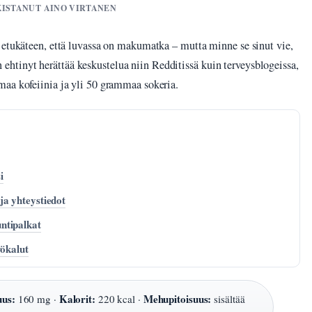
RKISTANUT AINO VIRTANEN
 etukäteen, että luvassa on makumatka – mutta minne se sinut vie,
tinyt herättää keskustelua niin Redditissä kuin terveysblogeissa,
maa kofeiinia ja yli 50 grammaa sokeria.
i
ja yhteystiedot
ntipalkat
yökalut
uus:
Kalorit:
Mehupitoisuus:
160 mg ·
220 kcal ·
sisältää