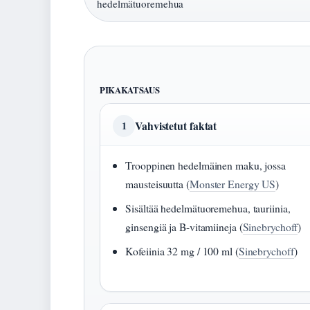
hedelmätuoremehua
PIKAKATSAUS
Vahvistetut faktat
1
Trooppinen hedelmäinen maku, jossa
mausteisuutta (
Monster Energy US
)
Sisältää hedelmätuoremehua, tauriinia,
ginsengiä ja B-vitamiineja (
Sinebrychoff
)
Kofeiinia 32 mg / 100 ml (
Sinebrychoff
)