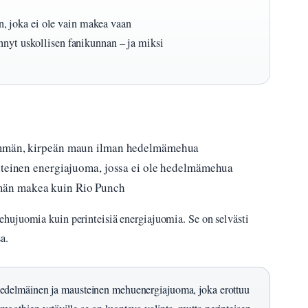
 joka ei ole vain makea vaan
nnyt uskollisen fanikunnan – ja miksi
yemmän, kirpeän maun ilman hedelmämehua
inteinen energiajuoma, jossa ei ole hedelmämehua
män makea kuin Rio Punch
hujuomia kuin perinteisiä energiajuomia. Se on selvästi
a.
edelmäinen ja mausteinen mehuenergiajuoma, joka erottuu