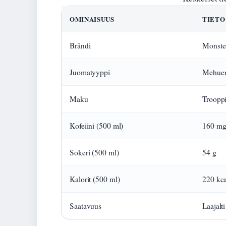
OMINAISUUS
TIETO
Brändi
Monste
Juomatyyppi
Mehuen
Maku
Troopp
Kofeiini (500 ml)
160 m
Sokeri (500 ml)
54 g
Kalorit (500 ml)
220 kca
Saatavuus
Laajalti