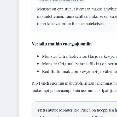
Monster on onnistunut luomaan makuelämyksen,
moniulotteinen. Tämä selittää, miksi se on kerä
toiset kokevat maun liian keinotekoisena.
Vertailu muihin energiajuomiin
Monster Ultra (sokeriton) tarjoaa kev
Monster Original (vihreä tölkki) on per
Red Bullin maku on kevyempi ja vähem
Rio Punch sijoittuu makuprofiililtaan lähemmäs me
makeampi ja runsaampi kuin useimmat kilpailijans
Yhteenveto:
Monster Rio Punch on trooppisen h