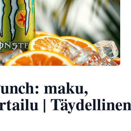
Punch: maku,
rtailu | Täydelline