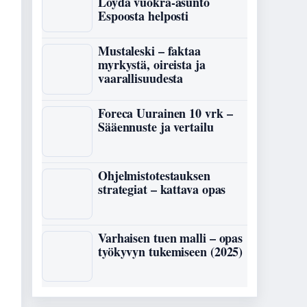
Löydä vuokra-asunto
Espoosta helposti
Mustaleski – faktaa
myrkystä, oireista ja
vaarallisuudesta
Foreca Uurainen 10 vrk –
Sääennuste ja vertailu
Ohjelmistotestauksen
strategiat – kattava opas
Varhaisen tuen malli – opas
työkyvyn tukemiseen (2025)