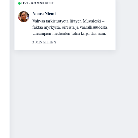
LIVE-KOMMENTIT
Oskari Lehtinen
Hyva yhteenveto aiheesta Luomen poisto
laserilla – hinta, kesto ja.... Tama on tahan
mennessa selkein kooste tanaan.
5 MIN SITTEN