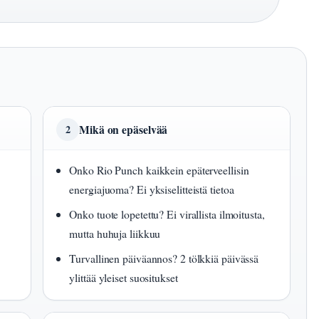
Mikä on epäselvää
2
Onko Rio Punch kaikkein epäterveellisin
energiajuoma? Ei yksiselitteistä tietoa
Onko tuote lopetettu? Ei virallista ilmoitusta,
mutta huhuja liikkuu
Turvallinen päiväannos? 2 tölkkiä päivässä
ylittää yleiset suositukset