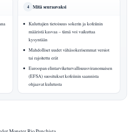
Mitä seuraavaksi
4
ana
Kuluttajien tietoisuus sokerin ja kofeiinin
määristä kasvaa – tämä voi vaikuttaa
kysyntään
Mahdolliset uudet vähäsokerisemmat versiot
tai rajoitettu erät
Euroopan elintarviketurvallisuusviranomaisen
(EFSA) suositukset kofeiinin saannista
ohjaavat kulutusta
iedot Monster Rio Punchista