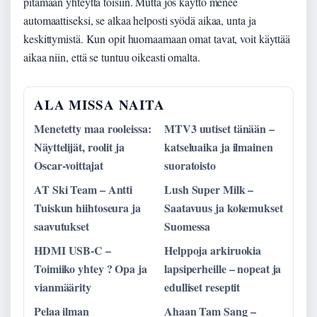
pitämään yhteyttä toisiin. Mutta jos käyttö menee
automaattiseksi, se alkaa helposti syödä aikaa, unta ja
keskittymistä. Kun opit huomaamaan omat tavat, voit käyttää
aikaa niin, että se tuntuu oikeasti omalta.
ALA MISSA NAITA
Menetetty maa rooleissa:
MTV3 uutiset tänään –
Näyttelijät, roolit ja
katseluaika ja ilmainen
Oscar-voittajat
suoratoisto
AT Ski Team – Antti
Lush Super Milk –
Tuiskun hiihtoseura ja
Saatavuus ja kokemukset
saavutukset
Suomessa
HDMI USB-C –
Helppoja arkiruokia
Toimiiko yhtey ? Opa ja
lapsiperheille – nopeat ja
vianmäärity
edulliset reseptit
Pelaa ilman
Ahaan Tam Sang –