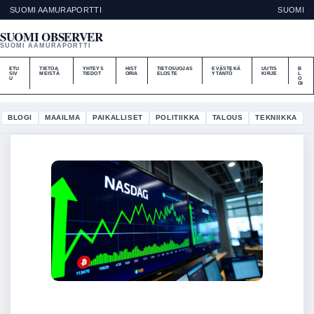
SUOMI AAMURAPORTTI
SUOMI
SUOMI OBSERVER
SUOMI AAMURAPORTTI
ETU
TIETOA
YHTEYS
HIST
TIETOSUOJAS
EVÄSTEKÄ
UUTIS
B
SIV
MEISTÄ
TIEDOT
ORIA
ELOSTE
YTÄNTÖ
KIRJE
L
U
O
GI
BLOGI
MAAILMA
PAIKALLISET
POLITIIKKA
TALOUS
TEKNIIKKA