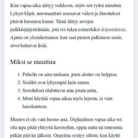
Kun vapaa-aika siirtyy verkkoon, myös sen rytmi muuttuu.
Lyhyet klipit, automaattiset seuraavat videot ja ilmoitukset
pitävät huomion kiinni. Tämä liittyy aivojen
palkkiojärjestelmään, jota voi lukea esimerkiksi
dopamiinista
.
Ajatus on yksinkertainen: kun saat pienen palkinnon usein,
aivot haluavat lisää.
Miksi se muuttuu
Puhelin on aina mukana, joten aloitus on helppoa.
Sisällöt ovat lyhyempiä kuin ennen.
Sovellukset ehdottavat aina jotain uutta.
Moni käyttää vapaa-aikaa myös lepoon, ei vain
hauskuuteen.
Muutos ei ole vain huono asia. Digitaalinen vapaa aika voi
olla tapa pitää yhteyttä kavereihin, oppia uutta tai rentoutua
pitkän päivän jälkeen. Ongelma syntyy silloin, kun käyttö