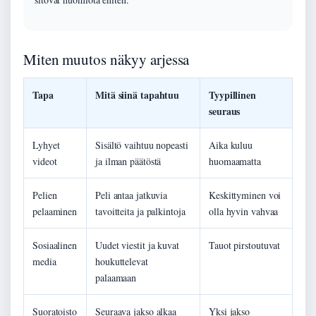
Miten muutos näkyy arjessa
Tapa
Mitä siinä tapahtuu
Tyypillinen
seuraus
Lyhyet
Sisältö vaihtuu nopeasti
Aika kuluu
videot
ja ilman päätöstä
huomaamatta
Pelien
Peli antaa jatkuvia
Keskittyminen voi
pelaaminen
tavoitteita ja palkintoja
olla hyvin vahvaa
Sosiaalinen
Uudet viestit ja kuvat
Tauot pirstoutuvat
media
houkuttelevat
palaamaan
Suoratoisto
Seuraava jakso alkaa
Yksi jakso