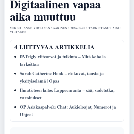
Digitaalinen vapaa
aika muuttuu
MIKKO JANNE VIRTANEN SAARINEN • 2026-05-21 • TARKISTANUT AINO
VIRTANEN
4 LIITTYVAA ARTIKKELIA
fP-Trigly viitearvot ja tulkinta – Mitä koholla
tarkoittaa
Sarah Catherine Hook – elokuvat, tausta ja
yksityiselämä | Opas
Ilmatieteen laitos Lappeenranta – sää, sadetutka,
varoitukset
OP Asiakaspalvelu Chat: Aukioloajat, Numerot ja
Ohjeet