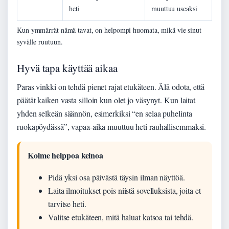
heti
muuttuu useaksi
Kun ymmärrät nämä tavat, on helpompi huomata, mikä vie sinut
syvälle ruutuun.
Hyvä tapa käyttää aikaa
Paras vinkki on tehdä pienet rajat etukäteen. Älä odota, että
päätät kaiken vasta silloin kun olet jo väsynyt. Kun laitat
yhden selkeän säännön, esimerkiksi “en selaa puhelinta
ruokapöydässä”, vapaa-aika muuttuu heti rauhallisemmaksi.
Kolme helppoa keinoa
Pidä yksi osa päivästä täysin ilman näyttöä.
Laita ilmoitukset pois niistä sovelluksista, joita et
tarvitse heti.
Valitse etukäteen, mitä haluat katsoa tai tehdä.