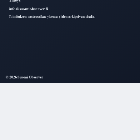
info@suomiobserver.fi
Toimituksen vastausaika: yleensa yhden arkipaivan sisalla.
© 2026 Suomi Observer