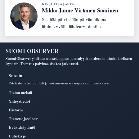
KIRJOITTAJASTA
Mikko Janne Virtanen Saarinen
Sisältöä päivitetään päivän aikana
läpinäkyvällä lähdearvioinnilla.
SUOMI OBSERVER
Suomi Observer yhdistaa uutiset, oppaat ja analyysit moderniin toimitukselliseen
layoutiin. Toimitus paivittaa sisaltoa jatkuvasti.
Suositut
Paivittaiset toimitusbriefit ja luottamusresurssit nopeaa varmistusta varten.
Tietoa meistä
Yhteystiedot
Historia
Tietosuojaseloste
Evästekäytäntö
Uutiskirje