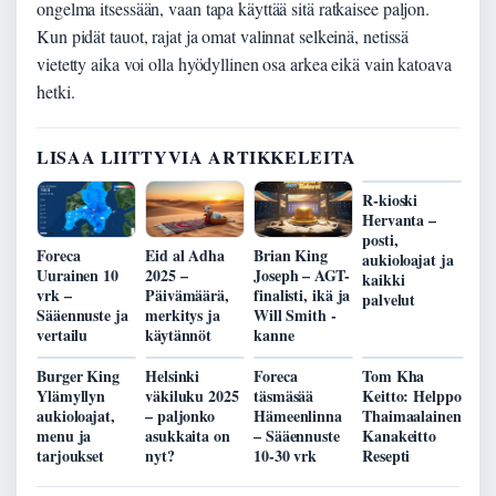
ongelma itsessään, vaan tapa käyttää sitä ratkaisee paljon.
Kun pidät tauot, rajat ja omat valinnat selkeinä, netissä
vietetty aika voi olla hyödyllinen osa arkea eikä vain katoava
hetki.
LISAA LIITTYVIA ARTIKKELEITA
R-kioski
Hervanta –
posti,
Foreca
Eid al Adha
Brian King
aukioloajat ja
Uurainen 10
2025 –
Joseph – AGT-
kaikki
vrk –
Päivämäärä,
finalisti, ikä ja
palvelut
Sääennuste ja
merkitys ja
Will Smith -
vertailu
käytännöt
kanne
Burger King
Helsinki
Foreca
Tom Kha
Ylämyllyn
väkiluku 2025
täsmäsää
Keitto: Helppo
aukioloajat,
– paljonko
Hämeenlinna
Thaimaalainen
menu ja
asukkaita on
– Sääennuste
Kanakeitto
tarjoukset
nyt?
10-30 vrk
Resepti