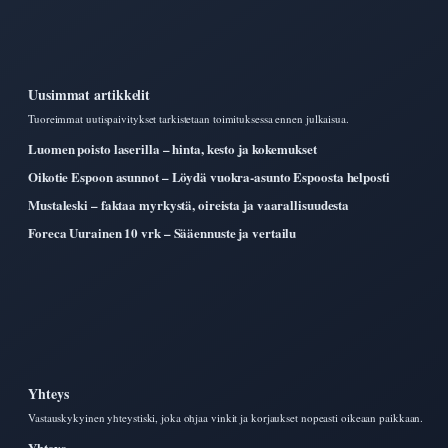
Uusimmat artikkelit
Tuoreimmat uutispaivitykset tarkistetaan toimituksessa ennen julkaisua.
Luomen poisto laserilla – hinta, kesto ja kokemukset
Oikotie Espoon asunnot – Löydä vuokra-asunto Espoosta helposti
Mustaleski – faktaa myrkystä, oireista ja vaarallisuudesta
Foreca Uurainen 10 vrk – Sääennuste ja vertailu
Yhteys
Vastauskykyinen yhteystiski, joka ohjaa vinkit ja korjaukset nopeasti oikeaan paikkaan.
Yhteys