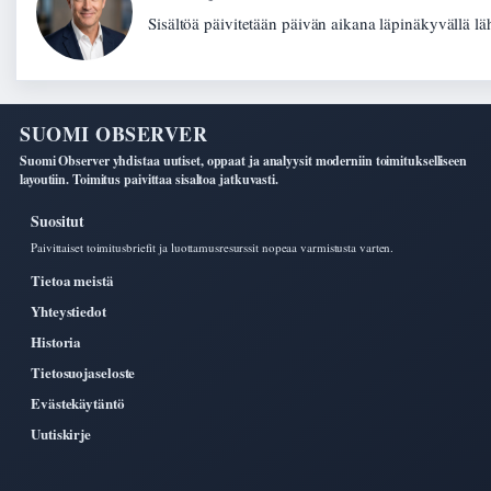
Sisältöä päivitetään päivän aikana läpinäkyvällä lä
SUOMI OBSERVER
Suomi Observer yhdistaa uutiset, oppaat ja analyysit moderniin toimitukselliseen
layoutiin. Toimitus paivittaa sisaltoa jatkuvasti.
Suositut
Paivittaiset toimitusbriefit ja luottamusresurssit nopeaa varmistusta varten.
Tietoa meistä
Yhteystiedot
Historia
Tietosuojaseloste
Evästekäytäntö
Uutiskirje