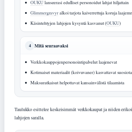
OUKU
lanseerasi edulliset personoidut lahjat hiljattain
Glimmergravyr
alkoi tarjota kaiverrettuja koruja laajem
Käsintehtyjen lahjojen kysyntä kasvanut (
OUKU
)
Mitä seuraavaksi
4
Verkkokauppojenpersonointipalvelut laajenevat
Kotimaiset materiaalit (koivuvaner) kasvattavat suosiot
Maksuratkaisut helpottavat kansainvälistä tilaamista
Taulukko esittelee keskeisimmät verkkokaupat ja niiden erikoi
lahjojen saralla.