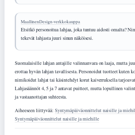
MaallinenDesign-verkkokauppa
Etsitkö personoitua lahjaa, joka tuntuu aidosti omalta? Ni
tekevät lahjasta juuri sinun näköisesi.
Suomalaisille lahjan antajille valinnanvara on laaja, mutta ju
erottaa hyvän lahjan tavallisesta. Personoidut tuotteet kuten k
nimikoidut lahjat tai käsintehdyt korut kaiverruksella tarjoav
Lahjasäännöt 4, 5 ja 7 antavat puitteet, mutta lopullinen valin
ja vastaanottajan suhteesta.
Aiheeseen liittyvää:
Syntymäpäiväonnittelut naisille ja miehi
Syntymäpäiväonnittelut naisille ja miehille