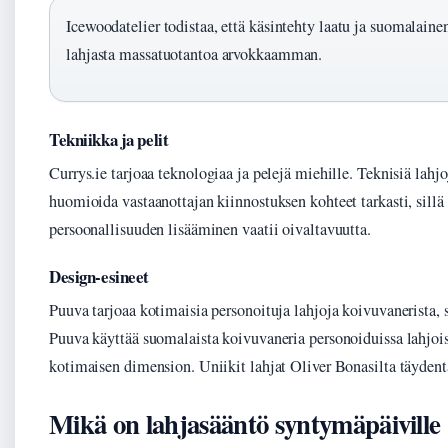
Icewoodatelier todistaa, että käsintehty laatu ja suomalaine
lahjasta massatuotantoa arvokkaamman.
Tekniikka ja pelit
Currys.ie tarjoaa teknologiaa ja pelejä miehille. Teknisiä lahjo
huomioida vastaanottajan kiinnostuksen kohteet tarkasti, sillä
persoonallisuuden lisääminen vaatii oivaltavuutta.
Design-esineet
Puuva tarjoaa kotimaisia personoituja lahjoja koivuvanerista, 
Puuva käyttää suomalaista koivuvaneria personoiduissa lahjois
kotimaisen dimension. Uniikit lahjat Oliver Bonasilta täyden
Mikä on lahjasääntö syntymäpäiville (