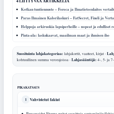
4 LIITTYVAA ARTIKKELIA
Kotkan tuntiennuste – Foreca ja Ilmatieteenlaitos vertail
Paras Ilmainen Kalorilaskuri – FatSecret, Fineli ja Verta
Helppoja arkiruokia lapsiperheille – nopeat ja edulliset r
Pinta-ala: laskukaavat, maailman maat ja ihmisen iho
Suosituinta lahjakategoriaa:
Lahj
lahjakortit, vaatteet, kirjat ·
Lahjasääntöjä:
kohtuullinen summa verorajoissa ·
4-, 5- ja 7
PIKAKATSAUS
Vahvistetut faktat
1
Personoidut Sherpa-peitot suosittuja syntymäpäivälahjo