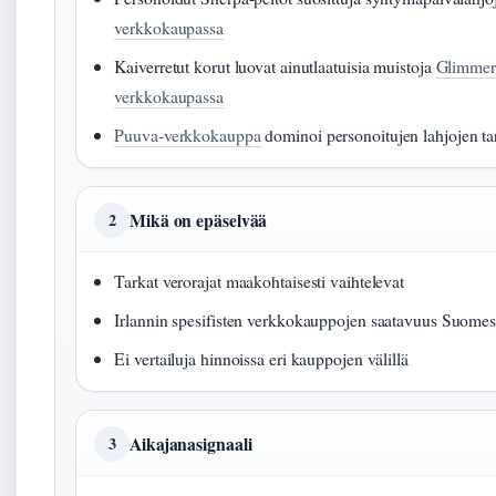
verkkokaupassa
Kaiverretut korut luovat ainutlaatuisia muistoja
Glimmer
verkkokaupassa
Puuva-verkkokauppa
dominoi personoitujen lahjojen ta
Mikä on epäselvää
2
Tarkat verorajat maakohtaisesti vaihtelevat
Irlannin spesifisten verkkokauppojen saatavuus Suomess
Ei vertailuja hinnoissa eri kauppojen välillä
Aikajanasignaali
3