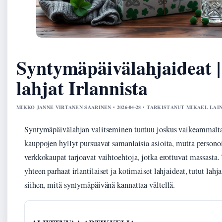
Syntymäpäivälahjaideat |
lahjat Irlannista
MIKKO JANNE VIRTANEN SAARINEN • 2026-04-28 • TARKISTANUT MIKAEL LAI
Syntymäpäivälahjan valitseminen tuntuu joskus vaikeammalta
kauppojen hyllyt pursuavat samanlaisia asioita, mutta personoid
verkkokaupat tarjoavat vaihtoehtoja, jotka erottuvat massasta
yhteen parhaat irlantilaiset ja kotimaiset lahjaideat, tutut lahj
siihen, mitä syntymäpäivänä kannattaa vältellä.