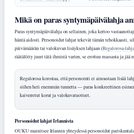
Mikä on paras syntymäpäivälahja an
Paras syntymäpäivälahja on sellainen, joka kertoo vastaanottajal
häntä aidosti. Personoidut lahjat tekevät tämän tehokkaasti, sil
päivämäärän tai valokuvan lisäyksen lahjaan (
Regalorosa-lahj
räätälöity juuri tätä ihmistä varten, se erottuu massasta ja jää 
Regalorosa korostaa, että personointi ei ainoastaan lisää lah
siihen heti enemmän tunnetta — paras konkreettinen esimer
kaiverretut korut ja valokuvatuotteet.
Personoidut lahjat Irlannista
OUKU mainitsee Irlannin yhteydessä personoidut pariskuntalah