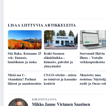
LISAA LIITTYVIA ARTIKKELEITA
Sää Ruka, Kuusamo 25
Keski-Suomen
Souvenaid Halvin
vrk: Ennuste,
eläinklinikka –
Hinta – Vertailu
lumitilanne ja ruska
hinnasto, palvelut ja
verkkoapteekeista
yhteystiedot
Mistä saa C-
CS:GO-ottelut – miten
Menetetty maa
vitamiinia? Parhaat
ne toimivat ja kauanko
rooleissa: Näyttelij
lähteet ja saantisuositus
kestävät
roolit ja Oscar-voi
KIRJOITTAJASTA
Mikko Janne Virtanen Saarinen