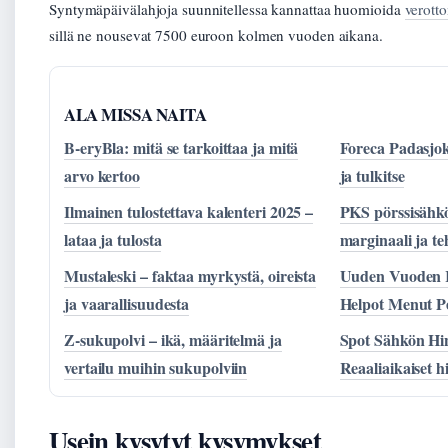
Syntymäpäivälahjoja suunnitellessa kannattaa huomioida
verotto
sillä ne nousevat 7500 euroon kolmen vuoden aikana.
ALA MISSA NAITA
B-eryBla: mitä se tarkoittaa ja mitä
Foreca Padasjok
arvo kertoo
ja tulkitse
Ilmainen tulostettava kalenteri 2025 –
PKS pörssisähkö
lataa ja tulosta
marginaali ja t
Mustaleski – faktaa myrkystä, oireista
Uuden Vuoden R
ja vaarallisuudesta
Helpot Menut Pe
Z-sukupolvi – ikä, määritelmä ja
Spot Sähkön Hi
vertailu muihin sukupolviin
Reaaliaikaiset h
Usein kysytyt kysymykset