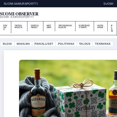
SUOMI AAMURAPORTTI
SUOMI
SUOMI OBSERVER
SUOMI AAMURAPORTTI
ETU
TIETOA
YHTEYS
HIST
TIETOSUOJAS
EVÄSTEKÄ
UUTIS
B
SIV
MEISTÄ
TIEDOT
ORIA
ELOSTE
YTÄNTÖ
KIRJE
L
U
O
GI
BLOGI
MAAILMA
PAIKALLISET
POLITIIKKA
TALOUS
TEKNIIKKA