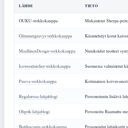
LÄHDE
TIETO
OUKU-verkkokauppa
Mukautetut Sherpa-peito
Glimmergravyr-verkkokauppa
Käsintehdyt korut kaiver
MaallinenDesign-verkkokauppa
Nimikoidut tuotteet syn
Icewoodatelier-verkkokauppa
Suomessa valmistetut käs
Puuva-verkkokauppa
Kotimainen koivuvaneri 
Regalorosa-lahjablogi
Personoinnin lisäävä la
Oliprik-lahjablogi
Personoitu Raamattu merk
Bottlescouts-verkkokauppa
Personoidut lahjakortit 