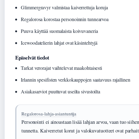
Glimmergravyr valmistaa kaiverrettuja koruja
Regalorosa korostaa personoinnin tunnearvoa
Puuva käyttää suomalaista koivuvaneria
Icewoodatelierin lahjat ovat käsintehtyjä
Epäselvät tiedot
Tarkat verorajat vaihtelevat maakohtaisesti
Irlannin spesifisten verkkokauppojen saatavuus rajallinen
Asiakasarviot puuttuvat useilta sivustoilta
Regalorosa-lahja-asiantuntija
Personointi ei ainoastaan lisää lahjan arvoa, vaan tuo siih
tunnetta. Kaiverretut korut ja valokuvatuotteet ovat parhait