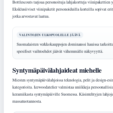
Bottlescouts tarjoaa personoituja lahjakortteja viinipakettien 
Eksklusiiviset viinipaketit personoiduilla korteilla sopivat erity
jotka arvostavat laatua.
VALINTOJEN ULKOPUOLELLE JÄÄVÄ
Suomalaisten verkkokauppojen dominanssi hauissa tarkoittaa,
spesifiset vaihtoehdot jäävät vähemmälle näkyvyyttä.
Syntymäpäivälahjaideat miehelle
Miesten syntymäpäivälahjoissa teknologia, pelit ja design-esin
kategorioita. Icewoodatelier valmistaa uniikkeja persoonallisia
keramiikasta syntymäpäiville Suomessa. Käsintehtyjen lahjoje
massatuotannosta.