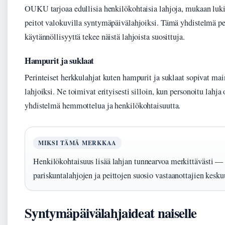
OUKU tarjoaa edullisia henkilökohtaisia lahjoja, mukaan luk
peitot valokuvilla syntymäpäivälahjoiksi. Tämä yhdistelmä pe
käytännöllisyyttä tekee näistä lahjoista suosittuja.
Hampurit ja suklaat
Perinteiset herkkulahjat kuten hampurit ja suklaat sopivat mai
lahjoiksi. Ne toimivat erityisesti silloin, kun personoitu lahja
yhdistelmä hemmottelua ja henkilökohtaisuutta.
MIKSI TÄMÄ MERKKAA
Henkilökohtaisuus lisää lahjan tunnearvoa merkittävästi — p
pariskuntalahjojen ja peittojen suosio vastaanottajien kesku
Syntymäpäivälahjaideat naiselle