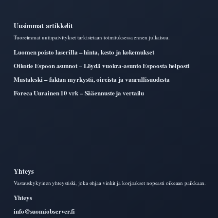
Uusimmat artikkelit
Tuoreimmat uutispaivitykset tarkistetaan toimituksessa ennen julkaisua.
Luomen poisto laserilla – hinta, kesto ja kokemukset
Oikotie Espoon asunnot – Löydä vuokra-asunto Espoosta helposti
Mustaleski – faktaa myrkystä, oireista ja vaarallisuudesta
Foreca Uurainen 10 vrk – Sääennuste ja vertailu
Yhteys
Vastauskykyinen yhteystiski, joka ohjaa vinkit ja korjaukset nopeasti oikeaan paikkaan.
Yhteys
info@suomiobserver.fi