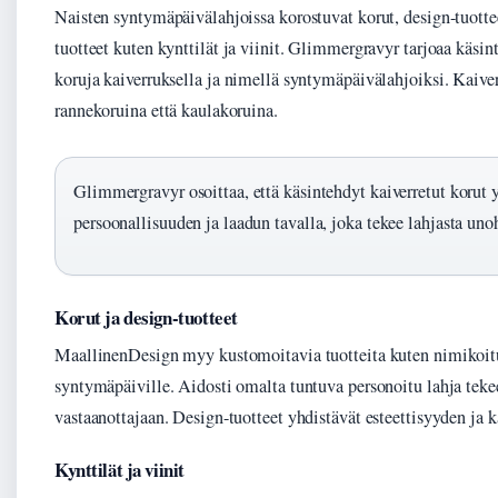
Naisten syntymäpäivälahjoissa korostuvat korut, design-tuotte
tuotteet kuten kynttilät ja viinit. Glimmergravyr tarjoaa käsin
koruja kaiverruksella ja nimellä syntymäpäivälahjoiksi. Kaiver
rannekoruina että kaulakoruina.
Glimmergravyr osoittaa, että käsintehdyt kaiverretut korut 
persoonallisuuden ja laadun tavalla, joka tekee lahjasta u
Korut ja design-tuotteet
MaallinenDesign myy kustomoitavia tuotteita kuten nimikoitu
syntymäpäiville. Aidosti omalta tuntuva personoitu lahja tek
vastaanottajaan. Design-tuotteet yhdistävät esteettisyyden ja 
Kynttilät ja viinit