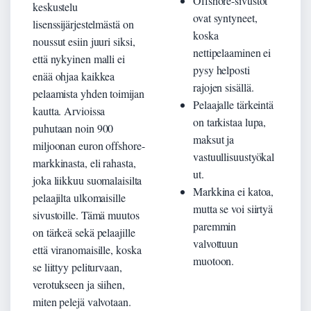
Offshore-sivustot
keskustelu
ovat syntyneet,
lisenssijärjestelmästä on
koska
noussut esiin juuri siksi,
nettipelaaminen ei
että nykyinen malli ei
pysy helposti
enää ohjaa kaikkea
rajojen sisällä.
pelaamista yhden toimijan
Pelaajalle tärkeintä
kautta. Arvioissa
on tarkistaa lupa,
puhutaan noin 900
maksut ja
miljoonan euron offshore-
vastuullisuustyökal
markkinasta, eli rahasta,
ut.
joka liikkuu suomalaisilta
Markkina ei katoa,
pelaajilta ulkomaisille
mutta se voi siirtyä
sivustoille. Tämä muutos
paremmin
on tärkeä sekä pelaajille
valvottuun
että viranomaisille, koska
muotoon.
se liittyy peliturvaan,
verotukseen ja siihen,
miten pelejä valvotaan.