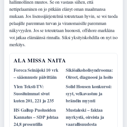
hallinnollinen muutos. Se on vastaus siihen, että
nettipelaaminen on jo pitkään elänyt oman maailmansa
mukaan. Jos lisenssijärjestelmä toteutetaan hyvin, se voi tuoda
pelaajille paremman turvan ja viranomaisille paremman
näkyvyyden. Jos se toteutetaan huonosti, offshore-markkina
voi jatkaa elämäänsä rinnalla. Siksi yksityiskohdilla on nyt iso
merkitys.
ALA MISSA NAITA
Foreca Seinäjoki 10 vrk
Sikiöalkoholisyndrooma:
– sääennuste päivittäin
Oireet, diagnoosi ja hoito
Ylen Teksti-TV:
Solid Housen konkurssi:
Suosituimmat sivut
syyt, velkavastuu ja
kuten 201, 221 ja 235
brändin myynti
HS Gallup Puolueiden
Mustaleski – faktaa
Kannatus – SDP johtaa
myrkystä, oireista ja
24,8 prosentilla
vaarallisuudesta