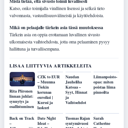
Mistä tietää, että sivusto toimii luvallisesti
Katso, onko toimijalla virallinen lisenssi ja selkeä tieto
valvonnasta, vastuullisuusvälineistä ja käyttöehdoista.
Mikä on pelaajalle tärkein asia tässä muutoksessa
Tärkein asia on oppia erottamaan luvallinen sivusto
ulkomaisesta vaihtoehdosta, jotta oma pelaaminen pysyy
hallittuna ja turvallisempana.
LISAA LIITTYVIA ARTIKKELEITA
CZK to EUR
Naudan
Liimanpoisto-
– Muunna
Jauheliha
opas: miten
Tšekin
Katoaa –
poistaa liima
Rita Piironen
korunaa
Syyt, Hinnat
pinnoilta
linnan juhlat:
euroiksi |
ja
synnytys ja
Kurssi ja
Vaihtoehdot
osallistuminen
laskuri
Back on Track
Date Night
Tuomas Rajan
Sarah
–
Ideat –
syntymävuosi
Catherine