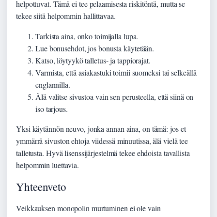
helpottuvat. Tämä ei tee pelaamisesta riskitöntä, mutta se
tekee siitä helpommin hallittavaa.
Tarkista aina, onko toimijalla lupa.
Lue bonusehdot, jos bonusta käytetään.
Katso, löytyykö talletus- ja tappiorajat.
Varmista, että asiakastuki toimii suomeksi tai selkeällä
englannilla.
Älä valitse sivustoa vain sen perusteella, että siinä on
iso tarjous.
Yksi käytännön neuvo, jonka annan aina, on tämä: jos et
ymmärrä sivuston ehtoja viidessä minuutissa, älä vielä tee
talletusta. Hyvä lisenssijärjestelmä tekee ehdoista tavallista
helpommin luettavia.
Yhteenveto
Veikkauksen monopolin murtuminen ei ole vain