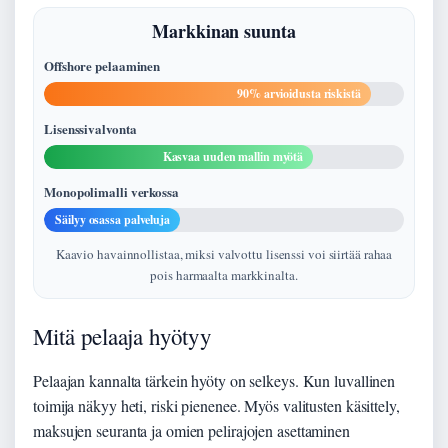
Markkinan suunta
Offshore pelaaminen
90% arvioidusta riskistä
Lisenssivalvonta
Kasvaa uuden mallin myötä
Monopolimalli verkossa
Säilyy osassa palveluja
Kaavio havainnollistaa, miksi valvottu lisenssi voi siirtää rahaa
pois harmaalta markkinalta.
Mitä pelaaja hyötyy
Pelaajan kannalta tärkein hyöty on selkeys. Kun luvallinen
toimija näkyy heti, riski pienenee. Myös valitusten käsittely,
maksujen seuranta ja omien pelirajojen asettaminen