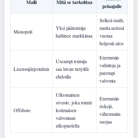
Malli
Mitä se tarkoittaa
pelaajalle
Selkeä malli,
Yksi päätoimija
mutta netissä
Monopoli
hallitsee markkinaa
vuotaa
helposti ulos
Enemmän
Useampi toimija
valintoja ja
Lisenssijärjestelmä
saa luvan tietyillä
parempi
ehdoilla
valvonta
Ulkomainen
Enemmän
sivusto, joka toimii
riskejä,
Offshore
kotimaisen
vähemmän
valvonnan
suojaa
ulkopuolella