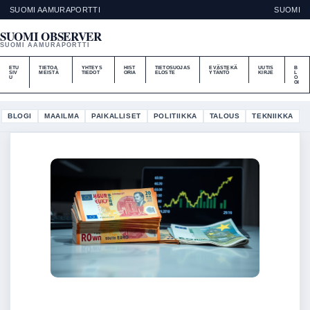
SUOMI AAMURAPORTTI
SUOMI
SUOMI OBSERVER
SUOMI AAMURAPORTTI
ETU
TIETOA
YHTEYS
HIST
TIETOSUOJAS
EVÄSTEKÄ
UUTIS
B
SIV
MEISTÄ
TIEDOT
ORIA
ELOSTE
YTÄNTÖ
KIRJE
L
U
O
GI
BLOGI
MAAILMA
PAIKALLISET
POLITIIKKA
TALOUS
TEKNIIKKA