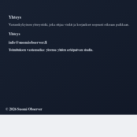
Yhteys
Vastauskykyinen yhteystiski, joka ohjaa vinkit ja korjaukset nopeasti oikeaan paikkaan.
Yhteys
info@suomiobserver.fi
Toimituksen vastausaika: yleensa yhden arkipaivan sisalla.
© 2026 Suomi Observer