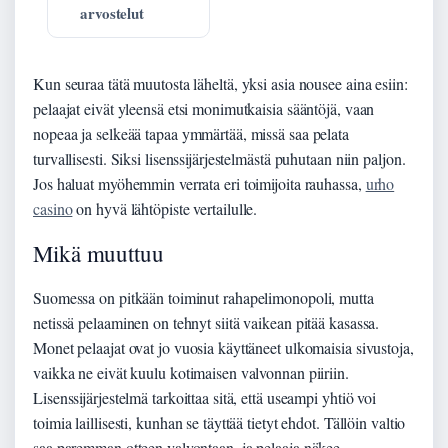
arvostelut
Kun seuraa tätä muutosta läheltä, yksi asia nousee aina esiin:
pelaajat eivät yleensä etsi monimutkaisia sääntöjä, vaan
nopeaa ja selkeää tapaa ymmärtää, missä saa pelata
turvallisesti. Siksi lisenssijärjestelmästä puhutaan niin paljon.
Jos haluat myöhemmin verrata eri toimijoita rauhassa,
urho
casino
on hyvä lähtöpiste vertailulle.
Mikä muuttuu
Suomessa on pitkään toiminut rahapelimonopoli, mutta
netissä pelaaminen on tehnyt siitä vaikean pitää kasassa.
Monet pelaajat ovat jo vuosia käyttäneet ulkomaisia sivustoja,
vaikka ne eivät kuulu kotimaisen valvonnan piiriin.
Lisenssijärjestelmä tarkoittaa sitä, että useampi yhtiö voi
toimia laillisesti, kunhan se täyttää tietyt ehdot. Tällöin valtio
saa paremman otteen valvontaan, ja pelaaja näkee