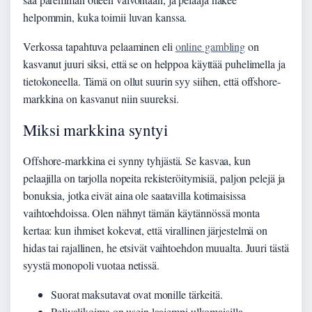
helpommin, kuka toimii luvan kanssa.
Verkossa tapahtuva pelaaminen eli
online gambling
on
kasvanut juuri siksi, että se on helppoa käyttää puhelimella ja
tietokoneella. Tämä on ollut suurin syy siihen, että offshore-
markkina on kasvanut niin suureksi.
Miksi markkina syntyi
Offshore-markkina ei synny tyhjästä. Se kasvaa, kun
pelaajilla on tarjolla nopeita rekisteröitymisiä, paljon pelejä ja
bonuksia, jotka eivät aina ole saatavilla kotimaisissa
vaihtoehdoissa. Olen nähnyt tämän käytännössä monta
kertaa: kun ihmiset kokevat, että virallinen järjestelmä on
hidas tai rajallinen, he etsivät vaihtoehdon muualta. Juuri tästä
syystä monopoli vuotaa netissä.
Suorat maksutavat ovat monille tärkeitä.
Pelivalikoima on usein laajempi ulkomaisilla