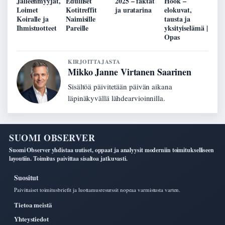
Jälleenmyyjät,
Edulliset
2025 – faktat
Hook –
Loimet
Kotitreffit
ja uratarina
elokuvat,
Koiralle ja
Naimisille
tausta ja
Ihmistuotteet
Pareille
yksityiselämä |
Opas
KIRJOITTAJASTA
Mikko Janne Virtanen Saarinen
Sisältöä päivitetään päivän aikana
läpinäkyvällä lähdearvioinnilla.
SUOMI OBSERVER
Suomi Observer yhdistaa uutiset, oppaat ja analyysit moderniin toimitukselliseen
layoutiin. Toimitus paivittaa sisaltoa jatkuvasti.
Suositut
Paivittaiset toimitusbriefit ja luottamusresurssit nopeaa varmistusta varten.
Tietoa meistä
Yhteystiedot