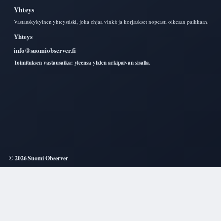
Yhteys
Vastauskykyinen yhteystiski, joka ohjaa vinkit ja korjaukset nopeasti oikeaan paikkaan.
Yhteys
info@suomiobserver.fi
Toimituksen vastausaika: yleensa yhden arkipaivan sisalla.
© 2026 Suomi Observer