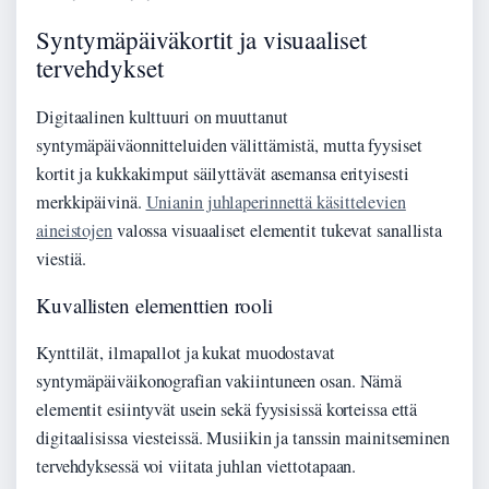
Syntymäpäiväkortit ja visuaaliset
tervehdykset
Digitaalinen kulttuuri on muuttanut
syntymäpäiväonnitteluiden välittämistä, mutta fyysiset
kortit ja kukkakimput säilyttävät asemansa erityisesti
merkkipäivinä.
Unianin juhlaperinnettä käsittelevien
aineistojen
valossa visuaaliset elementit tukevat sanallista
viestiä.
Kuvallisten elementtien rooli
Kynttilät, ilmapallot ja kukat muodostavat
syntymäpäiväikonografian vakiintuneen osan. Nämä
elementit esiintyvät usein sekä fyysisissä korteissa että
digitaalisissa viesteissä. Musiikin ja tanssin mainitseminen
tervehdyksessä voi viitata juhlan viettotapaan.