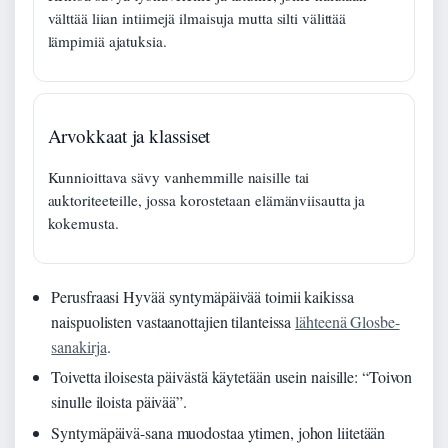
välttää liian intiimejä ilmaisuja mutta silti välittää
lämpimiä ajatuksia.
Arvokkaat ja klassiset
Kunnioittava sävy vanhemmille naisille tai
auktoriteeteille, jossa korostetaan elämänviisautta ja
kokemusta.
Perusfraasi Hyvää syntymäpäivää toimii kaikissa
naispuolisten vastaanottajien tilanteissa
lähteenä Glosbe-
sanakirja
.
Toivetta iloisesta päivästä käytetään usein naisille: “Toivon
sinulle iloista päivää”.
Syntymäpäivä-sana muodostaa ytimen, johon liitetään