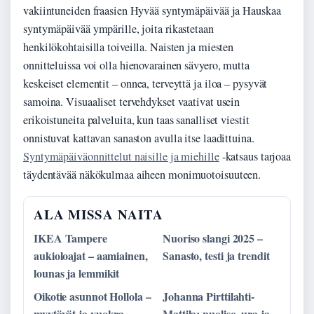
vakiintuneiden fraasien Hyvää syntymäpäivää ja Hauskaa
syntymäpäivää ympärille, joita rikastetaan
henkilökohtaisilla toiveilla. Naisten ja miesten
onnitteluissa voi olla hienovarainen sävyero, mutta
keskeiset elementit – onnea, terveyttä ja iloa – pysyvät
samoina. Visuaaliset tervehdykset vaativat usein
erikoistuneita palveluita, kun taas sanalliset viestit
onnistuvat kattavan sanaston avulla itse laadittuina.
Syntymäpäiväonnittelut naisille ja miehille
-katsaus tarjoaa
täydentävää näkökulmaa aiheen monimuotoisuuteen.
ALA MISSA NAITA
IKEA Tampere
Nuoriso slangi 2025 –
aukioloajat – aamiainen,
Sanasto, testi ja trendit
lounas ja lemmikit
Oikotie asunnot Hollola –
Johanna Pirttilahti-
myytävät ja vuokra-
Mattila: puoliso, ura ja