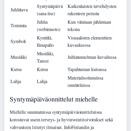
Syntymäpäivä
Kaikenlaisten tervehdysten
Juhlittava
(sana itse)
rakenteen perusta
Juhlia
Kun viitataan juhlintaan
Toiminta
(verbimuoto)
tekona
Kynttilä,
Visuaalisten elementtien
Symboli
Ilmapallo
kuvauksessa
Musiikki,
Musiikki
Juhlatunnelman kuvailussa
Tanssi
Kutsu
Kutsu
Tapahtuman kutsussa
Materialisoituneissa
Lahja
Lahja
onnitteluissa
Syntymäpäiväonnittelut miehelle
Miehille suunnatuissa syntymäpäiväonnitteluissa
korostuvat usein terveys- ja hyvinvointitoivotukset sekä
vahvuuteen liitetyt ilmaisut. InfoFinlandin ja