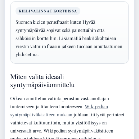
KIELIVALINNAT KORTEISSA
Suomen kielen perusfraasit kuten Hyvää
syntymäpäivää sopivat sekä painettuihin että
sähköisiin kortteihin. Lisäämällä henkilökohtaisen
viestin valmiin fraasin jälkeen luodaan ainutlaatuinen
yhdistelmä.
Miten valita ideaali
syntymäpäiväonnittelu
Oikean onnittelun valinta perustuu vastaanottajan
tuntemiseen ja tilanteen luonteeseen.
Wikipedian
syntymäpäiväkäsitteen mukaan
juhlaan liittyvät perinteet
vaihtelevat kulttuurittain, mutta yksilöllisyys on
universaali arvo. Wikipedian syntymäpäiväkäsitteen
mukaan juhlaan liittyvät perinteet vaihtelevat