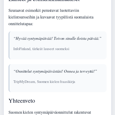
Seuraavat esimerkit perustuvat luotettaviin
kieliresursseihin ja kuvaavat tyypillistä suomalaista
onnittelutapaa:
“Hyvää syntymäpäivää! Toivon sinulle iloista päivää.”
InfoFinland, tärkeät lauseet suomeksi
“Onnittelut syntymäpäivästäsi! Onnea ja terveyttä!”
TripMyDream, Suomen kielen fraasikirja
Yhteenveto
Suomen kielen syntymäpäiväonnittelut rakentuvat