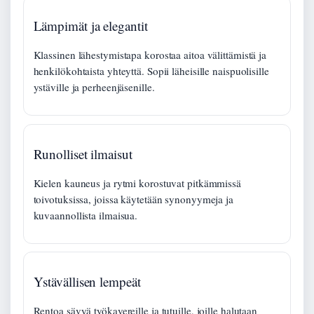
Lämpimät ja elegantit
Klassinen lähestymistapa korostaa aitoa välittämistä ja
henkilökohtaista yhteyttä. Sopii läheisille naispuolisille
ystäville ja perheenjäsenille.
Runolliset ilmaisut
Kielen kauneus ja rytmi korostuvat pitkämmissä
toivotuksissa, joissa käytetään synonyymeja ja
kuvaannollista ilmaisua.
Ystävällisen lempeät
Rentoa sävyä työkavereille ja tutuille, joille halutaan