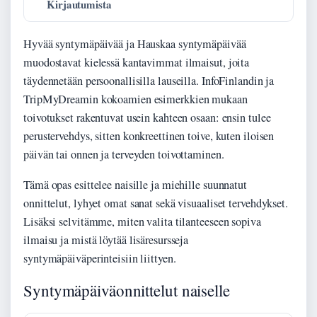
Kirjautumista
Hyvää syntymäpäivää ja Hauskaa syntymäpäivää
muodostavat kielessä kantavimmat ilmaisut, joita
täydennetään persoonallisilla lauseilla. InfoFinlandin ja
TripMyDreamin kokoamien esimerkkien mukaan
toivotukset rakentuvat usein kahteen osaan: ensin tulee
perustervehdys, sitten konkreettinen toive, kuten iloisen
päivän tai onnen ja terveyden toivottaminen.
Tämä opas esittelee naisille ja miehille suunnatut
onnittelut, lyhyet omat sanat sekä visuaaliset tervehdykset.
Lisäksi selvitämme, miten valita tilanteeseen sopiva
ilmaisu ja mistä löytää lisäresursseja
syntymäpäiväperinteisiin liittyen.
Syntymäpäiväonnittelut naiselle