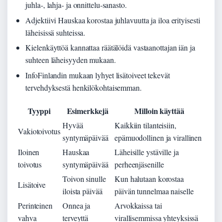
juhla-, lahja- ja onnittelu-sanasto.
Adjektiivi Hauskaa korostaa juhlavuutta ja iloa erityisesti
läheisissä suhteissa.
Kielenkäyttöä kannattaa räätälöidä vastaanottajan iän ja
suhteen läheisyyden mukaan.
InfoFinlandin mukaan lyhyet lisätoiveet tekevät
tervehdyksestä henkilökohtaisemman.
Tyyppi
Esimerkkejä
Milloin käyttää
Hyvää
Kaikkiin tilanteisiin,
Vakiotoivotus
syntymäpäivää
epämuodollinen ja virallinen
Iloinen
Hauskaa
Läheisille ystäville ja
toivotus
syntymäpäivää
perheenjäsenille
Toivon sinulle
Kun halutaan korostaa
Lisätoive
iloista päivää
päivän tunnelmaa naiselle
Perinteinen
Onnea ja
Arvokkaissa tai
vahva
terveyttä
virallisemmissa yhteyksissä