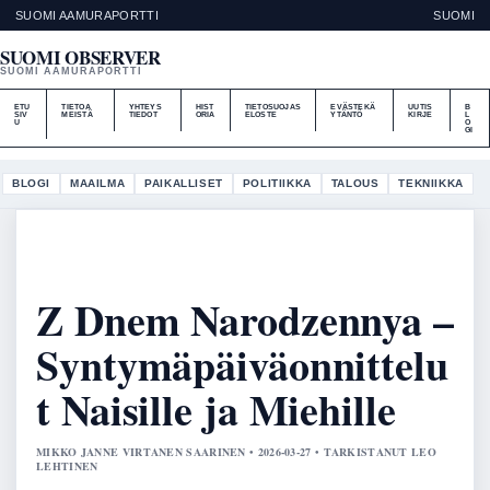
SUOMI AAMURAPORTTI
SUOMI
SUOMI OBSERVER
SUOMI AAMURAPORTTI
ETU
TIETOA
YHTEYS
HIST
TIETOSUOJAS
EVÄSTEKÄ
UUTIS
B
SIV
MEISTÄ
TIEDOT
ORIA
ELOSTE
YTÄNTÖ
KIRJE
L
U
O
GI
BLOGI
MAAILMA
PAIKALLISET
POLITIIKKA
TALOUS
TEKNIIKKA
Z Dnem Narodzennya –
Syntymäpäiväonnittelu
t Naisille ja Miehille
MIKKO JANNE VIRTANEN SAARINEN • 2026-03-27 • TARKISTANUT LEO
LEHTINEN