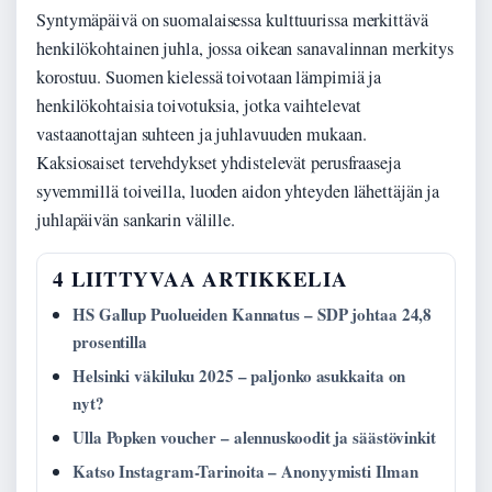
Syntymäpäivä on suomalaisessa kulttuurissa merkittävä
henkilökohtainen juhla, jossa oikean sanavalinnan merkitys
korostuu. Suomen kielessä toivotaan lämpimiä ja
henkilökohtaisia toivotuksia, jotka vaihtelevat
vastaanottajan suhteen ja juhlavuuden mukaan.
Kaksiosaiset tervehdykset yhdistelevät perusfraaseja
syvemmillä toiveilla, luoden aidon yhteyden lähettäjän ja
juhlapäivän sankarin välille.
4 LIITTYVAA ARTIKKELIA
HS Gallup Puolueiden Kannatus – SDP johtaa 24,8
prosentilla
Helsinki väkiluku 2025 – paljonko asukkaita on
nyt?
Ulla Popken voucher – alennuskoodit ja säästövinkit
Katso Instagram-Tarinoita – Anonyymisti Ilman