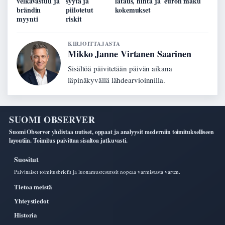
velkavastuu ja
syytä ja
lataus, hinta ja
euron maku
brändin
piilotetut
kokemukset
myynti
riskit
KIRJOITTAJASTA
Mikko Janne Virtanen Saarinen
Sisältöä päivitetään päivän aikana
läpinäkyvällä lähdearvioinnilla.
SUOMI OBSERVER
Suomi Observer yhdistaa uutiset, oppaat ja analyysit moderniin toimitukselliseen
layoutiin. Toimitus paivittaa sisaltoa jatkuvasti.
Suositut
Paivittaiset toimitusbriefit ja luottamusresurssit nopeaa varmistusta varten.
Tietoa meistä
Yhteystiedot
Historia