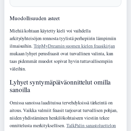
Muodollisuuden asteet
Miehiä kohtaan käytetty kieli voi vaihdella
arkityöyhteisöjen rennosta tyylistä perhepiirin lämpimiin
ilmaisuihin.
TripMyDreamin suomen kielen fraasikirjan
mukaan lyhyet perusfraasit ovat turvallinen valinta, kun
taas pidemmät muodot sopivat hyvin tuttavallisempiin
väleihin.
Lyhyet syntymäpäiväonnittelut omilla
sanoilla
Omissa sanoissa laadituissa tervehdyksissä tärkeintä on
aitous. Vaikka valmiit fraasit tarjoavat turvallisen pohjan,
niiden yhdistäminen henkilökohtaiseen viestiin tekee
onnittelusta merkityksellisen.
TalkPalin sanastoluettelon