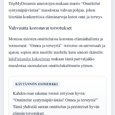
TripMyDreamin aineistojen mukaan muoto “Onnittelut
syntymäpäivästäsi” muodostaa vahvan pohjan, johon
liitetään konkreettisia elämänarvoja kuten onni ja terveys.
Vahvuutta korostavat toivotukset
Monissa miesten onnitteluissa korostuu elämänhallinta ja
voimavarat. “Onnea ja terveyttä” -toivotus on universaali ja
ajaton, sopien niin nuorille miehille kuin seniori-ikäisille.
InfoFinlandin kokoelman
mukaan tämä parivaljakko
muodostaa suomalaisen onnittelukulttuurin ytimen.
KÄYTÄNNÖN ESIMERKKI
Kahden osan rakenne toimii erityisen hyvin:
“Onnittelut syntymäpäivästäsi! Onnea ja terveyttä!”
Tämä yhdistää suoran onnittelun ja perinteiset hyvän
elämän toivotukset.