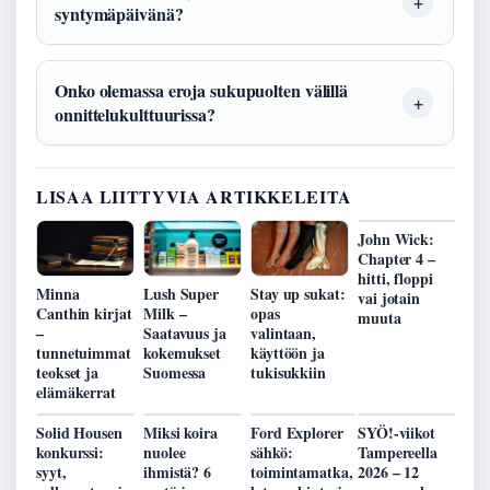
syntymäpäivänä?
Onko olemassa eroja sukupuolten välillä
onnittelukulttuurissa?
LISAA LIITTYVIA ARTIKKELEITA
John Wick:
Chapter 4 –
hitti, floppi
Minna
Lush Super
Stay up sukat:
vai jotain
Canthin kirjat
Milk –
opas
muuta
–
Saatavuus ja
valintaan,
tunnetuimmat
kokemukset
käyttöön ja
teokset ja
Suomessa
tukisukkiin
elämäkerrat
Solid Housen
Miksi koira
Ford Explorer
SYÖ!-viikot
konkurssi:
nuolee
sähkö:
Tampereella
syyt,
ihmistä? 6
toimintamatka,
2026 – 12