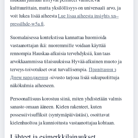
kulttuurittain, mutta yksilöllisyys on universaali arvo, ja
voit lukea lisää aiheesta
Lue lisaa aiheesta insights xn--
pressilhde-w5a.fi
.
Suomalaisessa kontekstissa kannattaa huomioida
vastaanottajan ikä: nuoremmille voidaan käyttää
rennompia Hauskaa-alkuisia tervehdyksiä, kun taas
arvokkaammissa tilaisuuksissa Hyvää-alkuinen muoto ja
terveys-toivotukset ovat turvallisempia.
Привітання з
Днем народження
-sivusto tarjoaa lisää sukupuolittuja
näkökulmia aiheeseen.
Persoonallisuus korostuu siinä, miten yhdistetään valmis
sanasto omaan ääneen. Kielen rakenteet, kuten
possessiivisuffiksit (syntymäpäivästäsi), osoittavat
kielenhuoltoa ja kunnioitusta vastaanottajaa kohtaan.
Lähteet ja esimerkkilainaukset