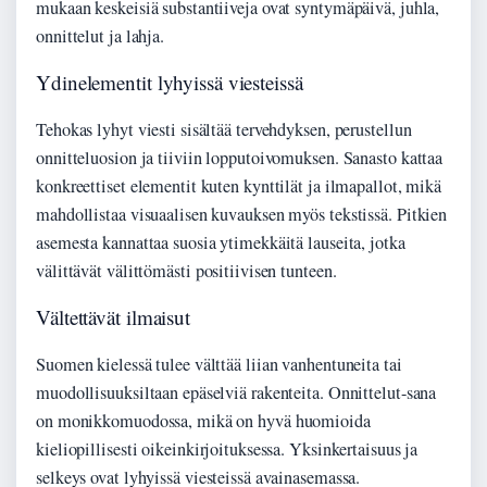
mukaan keskeisiä substantiiveja ovat syntymäpäivä, juhla,
onnittelut ja lahja.
Ydinelementit lyhyissä viesteissä
Tehokas lyhyt viesti sisältää tervehdyksen, perustellun
onnitteluosion ja tiiviin lopputoivomuksen. Sanasto kattaa
konkreettiset elementit kuten kynttilät ja ilmapallot, mikä
mahdollistaa visuaalisen kuvauksen myös tekstissä. Pitkien
asemesta kannattaa suosia ytimekkäitä lauseita, jotka
välittävät välittömästi positiivisen tunteen.
Vältettävät ilmaisut
Suomen kielessä tulee välttää liian vanhentuneita tai
muodollisuuksiltaan epäselviä rakenteita. Onnittelut-sana
on monikkomuodossa, mikä on hyvä huomioida
kieliopillisesti oikeinkirjoituksessa. Yksinkertaisuus ja
selkeys ovat lyhyissä viesteissä avainasemassa.