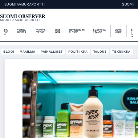
SUOMI AAMURAPORTTI
SUOMI
SUOMI OBSERVER
SUOMI AAMURAPORTTI
ETU
TIETOA
YHTEYS
HIST
TIETOSUOJAS
EVÄSTEKÄ
UUTIS
B
SIV
MEISTÄ
TIEDOT
ORIA
ELOSTE
YTÄNTÖ
KIRJE
L
U
O
GI
BLOGI
MAAILMA
PAIKALLISET
POLITIIKKA
TALOUS
TEKNIIKKA