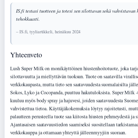
IS.fi testasi tuotteen ja totesi sen silottavan sekä vahvistavan 
tehokkaasti.
– IS.fi, tyyliartikkeli, heinäkuu 2024
Yhteenveto
Lush Super Milk on monikäyttöinen hiustenhoitotuote, joka tarjo
silottavuutta ja miellyttävän tuoksun. Tuote on saatavilla viralli
verkkokaupasta, mutta tieto sen saatavuudesta suomalaisilta jäll
Sokos, Lyko ja Cocopanda, puuttuu hakutuloksista. Super Milk 
kuuluu myös body spray ja hajuvesi, joiden saatavuudesta Suomes
vahvistettua tietoa. Käyttäjäkokemuksia löytyy rajoitetusti, mutt
palautteen perusteella tuote saa kiitosta hiusten pehmeydestä ja s
Ajantasaisen saatavuustiedon saamiseksi suositellaan tarkistama
verkkokauppa ja ottamaan yhteyttä jälleenmyyjiin suoraan.