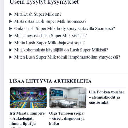
Usein kysytyt kysymykset
Mitä Lush Super Milk on?
Mistä ostaa Lush Super Milk Suomessa?
Onko Lush Super Milk body spray saatavilla Suomessa?
Mitä ainesosia Lush Super Milk sisältää?
Mihin Lush Super Milk -hajuvesi sopii?
Mitä kokemuksia käyttäjillä on Lush Super Milkistä?
Miten Lush Super Milk toimii lämpömuotoilun yhteydessä?
LISAA LIITTYVIA ARTIKKELEITA
Ulla Popken voucher
– alennuskoodit ja
säästövinkit
Irti Maasta Tampere
Olga Temosen syöpä
– Aukioloajat,
– oireet, diagnoosi ja
hinnat, liput ja
kulku