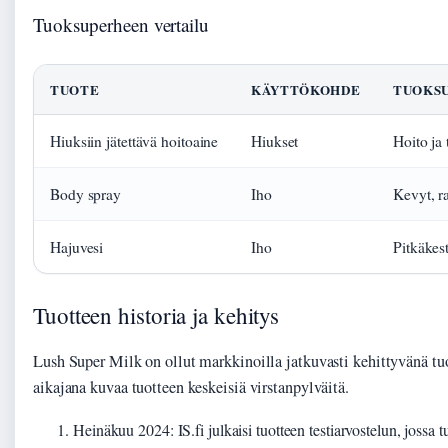
Tuoksuperheen vertailu
TUOTE
KÄYTTÖKOHDE
TUOKS
Hiuksiin jätettävä hoitoaine
Hiukset
Hoito ja
Body spray
Iho
Kevyt, r
Hajuvesi
Iho
Pitkäkes
Tuotteen historia ja kehitys
Lush Super Milk on ollut markkinoilla jatkuvasti kehittyvänä tu
aikajana kuvaa tuotteen keskeisiä virstanpylväitä.
Heinäkuu 2024
: IS.fi julkaisi tuotteen testiarvostelun, jossa t