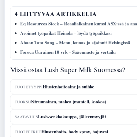
4 LIITTYVAA ARTIKKELIA
Eq Resources Stock – Reaaliaikainen kurssi ASX:ssä ja ana
Avoimet työpaikat Heinola – löydä työpaikkasi
Ahaan Tam Sang – Menu, lounas ja sijainnit Helsingissä
Foreca Uurainen 10 vrk – Sääennuste ja vertailu
Missä ostaa Lush Super Milk Suomessa?
Hiustenhoitoaine ja suihke
TUOTETYYPPI
Sitruunainen, makea (manteli, kookos)
TUOKSU
Lush-verkkokauppa, jälleenmyyjät
SAATAVUUS
Hiustenhoito, body spray, hajuvesi
TUOTEPERHE