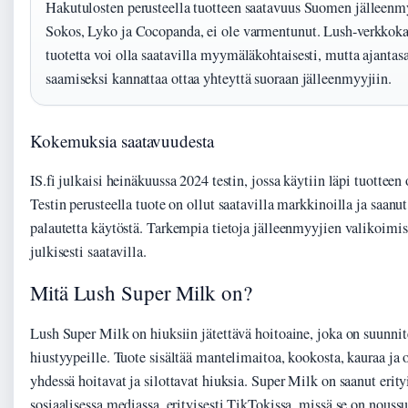
Hakutulosten perusteella tuotteen saatavuus Suomen jälleenmy
Sokos, Lyko ja Cocopanda, ei ole varmentunut. Lush-verkkoka
tuotetta voi olla saatavilla myymäläkohtaisesti, mutta ajantas
saamiseksi kannattaa ottaa yhteyttä suoraan jälleenmyyjiin.
Kokemuksia saatavuudesta
IS.fi julkaisi heinäkuussa 2024 testin, jossa käytiin läpi tuottee
Testin perusteella tuote on ollut saatavilla markkinoilla ja saanut
palautetta käytöstä. Tarkempia tietoja jälleenmyyjien valikoimis
julkisesti saatavilla.
Mitä Lush Super Milk on?
Lush Super Milk on hiuksiin jätettävä hoitoaine, joka on suunnite
hiustyypeille. Tuote sisältää mantelimaitoa, kookosta, kauraa ja o
yhdessä hoitavat ja silottavat hiuksia. Super Milk on saanut erit
sosiaalisessa mediassa, erityisesti TikTokissa, missä se on noussu