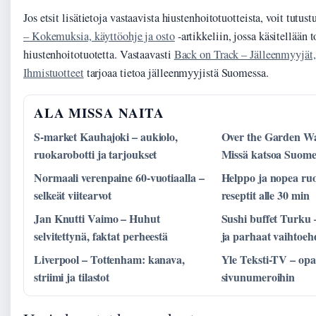
Jos etsit lisätietoja vastaavista hiustenhoitotuotteista, voit tutus
– Kokemuksia, käyttöohje ja osto
-artikkeliin, jossa käsitellään t
hiustenhoitotuotetta. Vastaavasti
Back on Track – Jälleenmyyjät,
Ihmistuotteet
tarjoaa tietoa jälleenmyyjistä Suomessa.
ALA MISSA NAITA
S-market Kauhajoki – aukiolo,
Over the Garden Wal
ruokarobotti ja tarjoukset
Missä katsoa Suome
Normaali verenpaine 60-vuotiaalla –
Helppo ja nopea ru
selkeät viitearvot
reseptit alle 30 min
Jan Knutti Vaimo – Huhut
Sushi buffet Turku –
selvitettynä, faktat perheestä
ja parhaat vaihtoeh
Liverpool – Tottenham: kanava,
Yle Teksti-TV – opas
striimi ja tilastot
sivunumeroihin