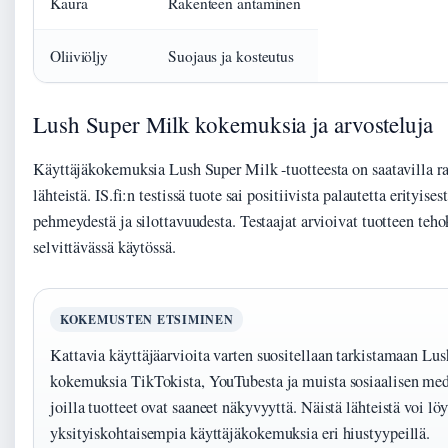
Kaura
Rakenteen antaminen
Oliiviöljy
Suojaus ja kosteutus
Lush Super Milk kokemuksia ja arvosteluja
Käyttäjäkokemuksia Lush Super Milk -tuotteesta on saatavilla raj
lähteistä. IS.fi:n testissä tuote sai positiivista palautetta erityises
pehmeydestä ja silottavuudesta. Testaajat arvioivat tuotteen teh
selvittävässä käytössä.
KOKEMUSTEN ETSIMINEN
Kattavia käyttäjäarvioita varten suositellaan tarkistamaan Lus
kokemuksia TikTokista, YouTubesta ja muista sosiaalisen medi
joilla tuotteet ovat saaneet näkyvyyttä. Näistä lähteistä voi löy
yksityiskohtaisempia käyttäjäkokemuksia eri hiustyypeillä.