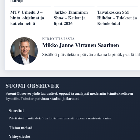
ikäraja
MTV Urheilu 3 –
Jarkko Tamminen
Taivalkosken SM
hinta, ohjelmat ja
Show – Keikat ja
Hiihdot – Tulokset ja
kat elu neti ä
liput 2026
Kohokohdat
KIRJOITTAJASTA
Mikko Janne Virtanen Saarinen
Sisältöä päivitetään päivän aikana läpinäkyvällä lä
SUOMI OBSERVER
Suomi Observer yhdistaa uutiset, oppaat ja analyysit moderniin toimitukselliseen
layoutiin. Toimitus paivittaa sisaltoa jatkuvasti.
Suositut
Paivittaiset toimitusbriefit ja luottamusresurssit nopeaa varmistusta varten.
Tietoa meistä
Yhteystiedot