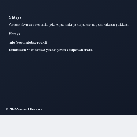
Yhteys
Vastauskykyinen yhteystiski, joka ohjaa vinkit ja korjaukset nopeasti oikeaan paikkaan.
Yhteys
info@suomiobserver.fi
Toimituksen vastausaika: yleensa yhden arkipaivan sisalla.
© 2026 Suomi Observer