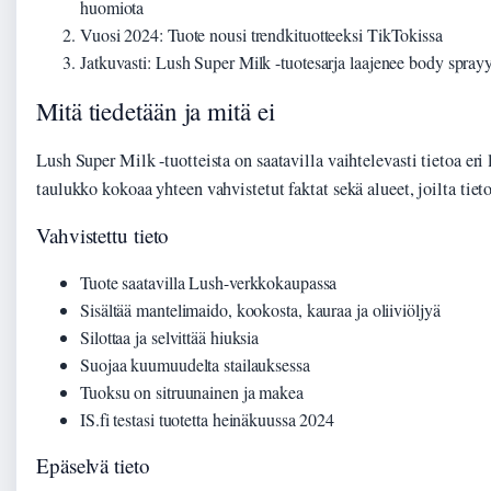
huomiota
Vuosi 2024
: Tuote nousi trendkituotteeksi TikTokissa
Jatkuvasti
: Lush Super Milk -tuotesarja laajenee body spray
Mitä tiedetään ja mitä ei
Lush Super Milk -tuotteista on saatavilla vaihtelevasti tietoa eri 
taulukko kokoaa yhteen vahvistetut faktat sekä alueet, joilta tiet
Vahvistettu tieto
Tuote saatavilla Lush-verkkokaupassa
Sisältää mantelimaido, kookosta, kauraa ja oliiviöljyä
Silottaa ja selvittää hiuksia
Suojaa kuumuudelta stailauksessa
Tuoksu on sitruunainen ja makea
IS.fi testasi tuotetta heinäkuussa 2024
Epäselvä tieto