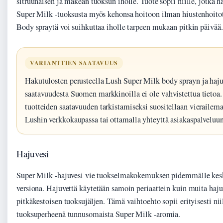
sitruunaisen ja makean tuoksun iholle. Tuote sopii niille, jotka h
Super Milk -tuoksusta myös kehonsa hoitoon ilman hiustenhoitot
Body spraytä voi suihkuttaa iholle tarpeen mukaan pitkin päivää.
VARIANTTIEN SAATAVUUS
Hakutulosten perusteella Lush Super Milk body sprayn ja haj
saatavuudesta Suomen markkinoilla ei ole vahvistettua tietoa
tuotteiden saatavuuden tarkistamiseksi suositellaan vierailem
Lushin verkkokaupassa tai ottamalla yhteyttä asiakaspalveluun
Hajuvesi
Super Milk -hajuvesi vie tuokselmakokemuksen pidemmälle ke
versiona. Hajuvettä käytetään samoin periaattein kuin muita hajuve
pitkäkestoisen tuoksujäljen. Tämä vaihtoehto sopii erityisesti niil
tuoksuperheenä tunnusomaista Super Milk -aromia.