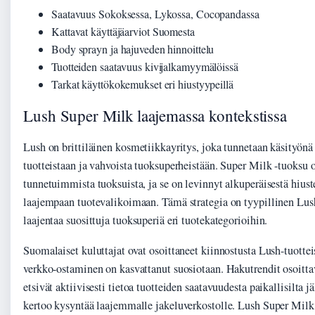
Saatavuus Sokoksessa, Lykossa, Cocopandassa
Kattavat käyttäjäarviot Suomesta
Body sprayn ja hajuveden hinnoittelu
Tuotteiden saatavuus kivijalkamyymälöissä
Tarkat käyttökokemukset eri hiustyypeillä
Lush Super Milk laajemassa kontekstissa
Lush on brittiläinen kosmetiikkayritys, joka tunnetaan käsityönä
tuotteistaan ja vahvoista tuoksuperheistään. Super Milk -tuoksu 
tunnetuimmista tuoksuista, ja se on levinnyt alkuperäisestä hiust
laajempaan tuotevalikoimaan. Tämä strategia on tyypillinen Lush
laajentaa suosittuja tuoksuperiä eri tuotekategorioihin.
Suomalaiset kuluttajat ovat osoittaneet kiinnostusta Lush-tuotteisi
verkko-ostaminen on kasvattanut suosiotaan. Hakutrendit osoittav
etsivät aktiivisesti tietoa tuotteiden saatavuudesta paikallisilta 
kertoo kysyntää laajemmalle jakeluverkostolle. Lush Super Milk