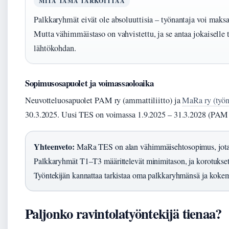
MITÄ TÄMÄ TARKOITTAA
Palkkaryhmät eivät ole absoluuttisia – työnantaja voi mak
Mutta vähimmäistaso on vahvistettu, ja se antaa jokaiselle t
lähtökohdan.
Sopimusosapuolet ja voimassaoloaika
Neuvotteluosapuolet PAM ry (ammattiliitto) ja
MaRa ry (työn
30.3.2025
. Uusi TES on voimassa
1.9.2025
–
31.3.2028
(PAM (
Yhteenveto:
MaRa TES on alan vähimmäisehtosopimus, jota k
Palkkaryhmät T1–T3 määrittelevät minimitason, ja korotukset
Työntekijän kannattaa tarkistaa oma palkkaryhmänsä ja koke
Paljonko ravintolatyöntekijä tienaa?