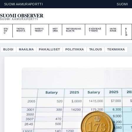
SUOMI AAMURAPORTTI
SUOMI
SUOMI OBSERVER
SUOMI AAMURAPORTTI
ETU
TIETOA
YHTEYS
HIST
TIETOSUOJAS
EVÄSTEKÄ
UUTIS
B
SIV
MEISTÄ
TIEDOT
ORIA
ELOSTE
YTÄNTÖ
KIRJE
L
U
O
GI
BLOGI
MAAILMA
PAIKALLISET
POLITIIKKA
TALOUS
TEKNIIKKA