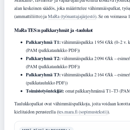
Matkailu-, ravintola- ja vapaa-ajan palveluita koskeva työnt
alan keskeinen säädös, joka määrittelee vähimmäispalkat, työ
(ammattiliitto) ja
MaRa (työnantajajärjestö)
. Se on voimassa
1
MaRa TES:n palkkaryhmät ja -taulukot
Palkkaryhmä T1:
vähimmäispalkka 1 954 €/kk (0–2 v. kok
(PAM (palkkataulukko PDF))
Palkkaryhmä T2:
vähimmäispalkka 2 094 €/kk – esimerkik
(PAM (palkkataulukko PDF))
Palkkaryhmä T3:
vähimmäispalkka 2 164 €/kk – esimerk
(palkkataulukko PDF))
Toimistotyöntekijät:
omat palkkaryhmänsä T1–T3 (PA
Taulukkopalkat ovat vähimmäispalkkoja, joita voidaan korottaa
kielitaidon perusteella (
tes.mara.fi (sopimusteksti)
).