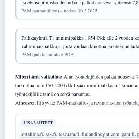
työehtosopimuskauden aikana palkat nousevat yhteensä 7,8 
PAM (ammattiliitto) – tiedote 30.3.2025
Palkkaryhmä T1 minimipalkka 1 954 €/kk alle 2 vuoden ko
vähimmäispalkkoja, joita voidaan korottaa työntekijän tait
PAM (palkkataulukko PDF)
Miten tämä vaikuttaa:
Alan työntekijöiden palkat nousevat 7
tarkoittaa noin 150–200 €/kk lisää minimipalkkaan. Työnanta
työntekijöille tämä on selvä parannus.
Aiheeseen liittyvää:
PAM-matkailu- ja ravintola-alan työntek
LISÄLÄHTEET
lottaliina.fi
,
sak.fi
,
tes.mara.fi
,
finlandinsight.com
,
pam.fi
,