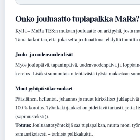
Onko jouluaatto tuplapalkka MaRa?
Kyllä – MaRa TES:n mukaan jouluaatto on arkipyhä, josta m
Tämä tarkoittaa, että jokaiselta jouluaattona tehdyltä tunnilt
Joulu- ja uudenvuoden lisät
Myös joulupäivä, tapaninpäivä, uudenvuodenpäivä ja loppiain
korotus. Lisäksi sunnuntaisin tehtävästä työstä maksetaan sun
Muut pyhäpäiväkorvaukset
Pääsiäinen, helluntai, juhannus ja muut kirkolliset juhlapäivä
100 % korotus. Työaikakirjaukset on pidettävä tarkasti, jotta li
(sopimusteksti)).
Totuus:
Jouluaattotyöntekijä saa tuplapalkan, mutta moni työ
samanaikaisesti – tarkista palkkakuitti.