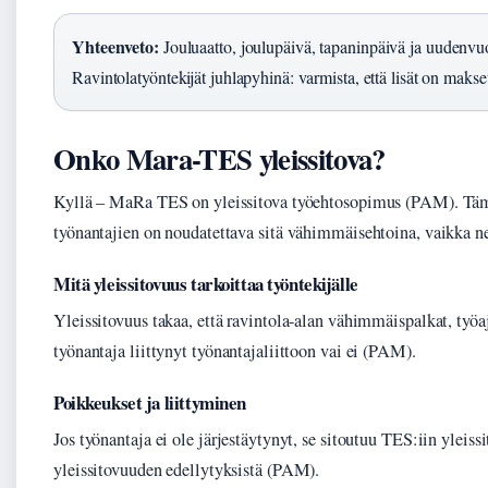
Yhteenveto:
Jouluaatto, joulupäivä, tapaninpäivä ja uudenvu
Ravintolatyöntekijät juhlapyhinä: varmista, että lisät on makset
Onko Mara-TES yleissitova?
Kyllä – MaRa TES on yleissitova työehtosopimus (PAM). Tämä 
työnantajien on noudatettava sitä vähimmäisehtoina, vaikka ne e
Mitä yleissitovuus tarkoittaa työntekijälle
Yleissitovuus takaa, että ravintola-alan vähimmäispalkat, työaj
työnantaja liittynyt työnantajaliittoon vai ei (PAM).
Poikkeukset ja liittyminen
Jos työnantaja ei ole järjestäytynyt, se sitoutuu TES:iin ylei
yleissitovuuden edellytyksistä (PAM).