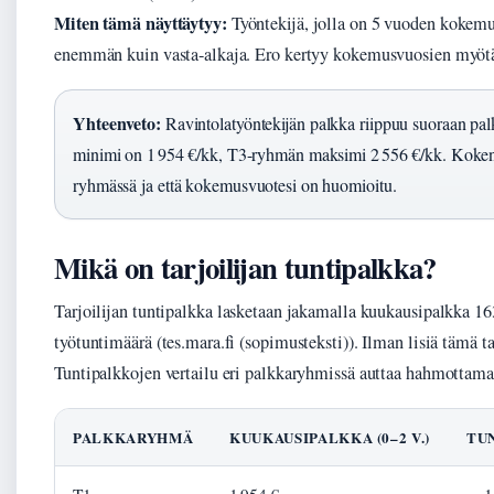
Miten tämä näyttäytyy:
Työntekijä, jolla on 5 vuoden kokem
enemmän kuin vasta-alkaja. Ero kertyy kokemusvuosien myöt
Yhteenveto:
Ravintolatyöntekijän palkka riippuu suoraan p
minimi on 1 954 €/kk, T3-ryhmän maksimi 2 556 €/kk. Kokeneet 
ryhmässä ja että kokemusvuotesi on huomioitu.
Mikä on tarjoilijan tuntipalkka?
Tarjoilijan tuntipalkka lasketaan jakamalla kuukausipalkka 
työtuntimäärä (tes.mara.fi (sopimusteksti)). Ilman lisiä tämä t
Tuntipalkkojen vertailu eri palkkaryhmissä auttaa hahmottam
PALKKARYHMÄ
KUUKAUSIPALKKA (0–2 V.)
TUN