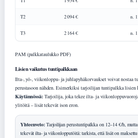
T1
1 954 €
n. 1
T2
2 094 €
n. 1
T3
2 164 €
n. 1
PAM (palkkataulukko PDF)
Lisien vaikutus tuntipalkkaan
Ilta-, yö-, viikonloppu- ja juhlapyhäkorvaukset voivat nostaa
perustasoon nähden. Esimerkiksi tarjoilijan tuntipalkka lisien
Käytännössä:
Tarjoilija, joka tekee ilta- ja viikonloppuvuoroj
ylitöitä – lisät tekevät ison eron.
Yhteenveto:
Tarjoilijan perustuntipalkka on 12–14 €/h, mutta li
tekevät ilta- ja viikonlopputöitä: tarkista, että lisät on maksett