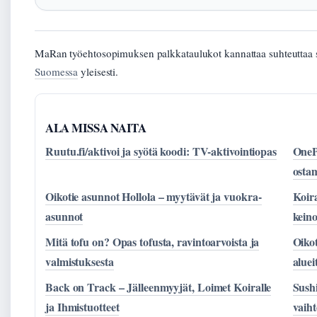
MaRan työehtosopimuksen palkkataulukot kannattaa suhteuttaa s
Suomessa
yleisesti.
ALA MISSA NAITA
Ruutu.fi/aktivoi ja syötä koodi: TV-aktivointiopas
OneP
ostam
Oikotie asunnot Hollola – myytävät ja vuokra-
Koira
asunnot
kein
Mitä tofu on? Opas tofusta, ravintoarvoista ja
Oiko
valmistuksesta
aluei
Back on Track – Jälleenmyyjät, Loimet Koiralle
Sushi
ja Ihmistuotteet
vaih