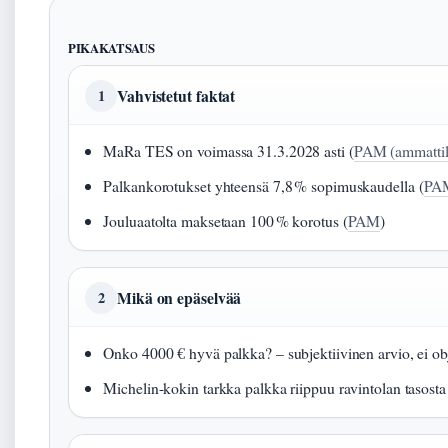
PIKAKATSAUS
Vahvistetut faktat
1
MaRa TES on voimassa 31.3.2028 asti (
PAM (ammattili
Palkankorotukset yhteensä 7,8 % sopimuskaudella (
PA
Jouluaatolta maksetaan 100 % korotus (
PAM
)
Mikä on epäselvää
2
Onko 4000 € hyvä palkka? – subjektiivinen arvio, ei obje
Michelin-kokin tarkka palkka riippuu ravintolan tasosta j