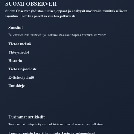
SUOMI OBSERVER
Suomi Observer yhdistaa uutiset, oppaat ja analyysit moderniin toimitukselliseen
layoutiin. Toimitus paivittaa sisaltoa jatkuvasti.
Suositut
Paivittaiset toimitusbriefit ja luottamusresurssit nopeaa varmistusta varten.
Tietoa meistä
Yhteystiedot
Historia
Tietosuojaseloste
Evästekäytäntö
Uutiskirje
Uusimmat artikkelit
Tuoreimmat uutispaivitykset tarkistetaan toimituksessa ennen julkaisua.
Luomen poisto laserilla – hinta, kesto ja kokemukset