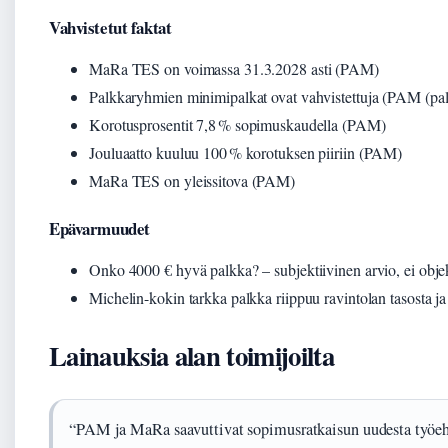
Vahvistetut faktat
MaRa TES on voimassa 31.3.2028 asti (PAM)
Palkkaryhmien minimipalkat ovat vahvistettuja (PAM (p
Korotusprosentit 7,8 % sopimuskaudella (PAM)
Jouluaatto kuuluu 100 % korotuksen piiriin (PAM)
MaRa TES on yleissitova (PAM)
Epävarmuudet
Onko 4000 € hyvä palkka? – subjektiivinen arvio, ei objekt
Michelin-kokin tarkka palkka riippuu ravintolan tasosta ja 
Lainauksia alan toimijoilta
“PAM ja MaRa saavuttivat sopimusratkaisun uudesta työe