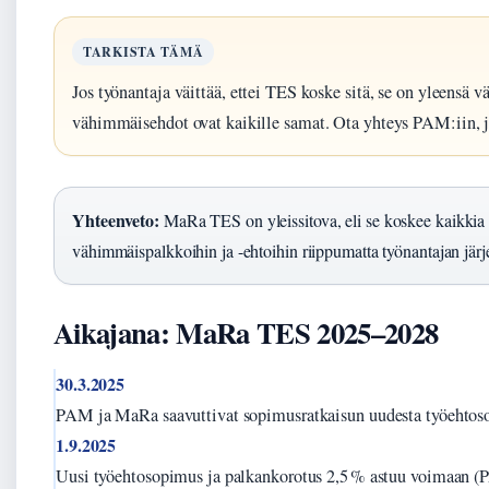
TARKISTA TÄMÄ
Jos työnantaja väittää, ettei TES koske sitä, se on yleensä vä
vähimmäisehdot ovat kaikille samat. Ota yhteys PAM:iin, jo
Yhteenveto:
MaRa TES on yleissitova, eli se koskee kaikkia al
vähimmäispalkkoihin ja -ehtoihin riippumatta työnantajan järje
Aikajana: MaRa TES 2025–2028
30.3.2025
PAM ja MaRa saavuttivat sopimusratkaisun uudesta työehtos
1.9.2025
Uusi työehtosopimus ja palkankorotus 2,5 % astuu voimaan 