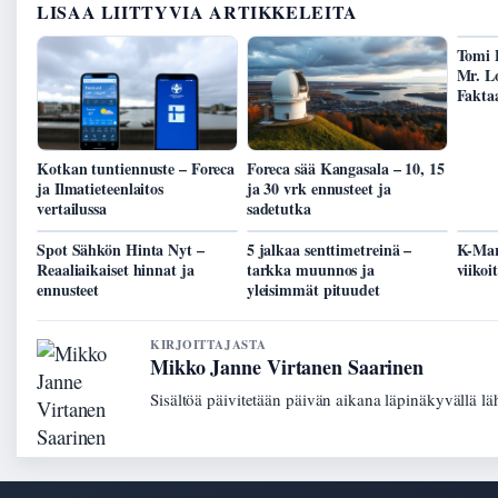
LISAA LIITTYVIA ARTIKKELEITA
Tomi 
Mr. Lo
Fakta
Kotkan tuntiennuste – Foreca
Foreca sää Kangasala – 10, 15
ja Ilmatieteenlaitos
ja 30 vrk ennusteet ja
vertailussa
sadetutka
Spot Sähkön Hinta Nyt –
5 jalkaa senttimetreinä –
K-Mar
Reaaliaikaiset hinnat ja
tarkka muunnos ja
viikoi
ennusteet
yleisimmät pituudet
KIRJOITTAJASTA
Mikko Janne Virtanen Saarinen
Sisältöä päivitetään päivän aikana läpinäkyvällä lä