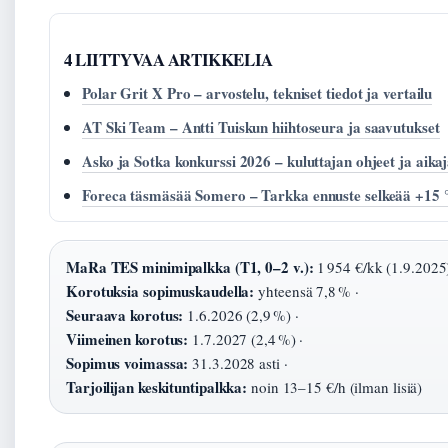
4 LIITTYVAA ARTIKKELIA
Polar Grit X Pro – arvostelu, tekniset tiedot ja vertailu
AT Ski Team – Antti Tuiskun hiihtoseura ja saavutukset
Asko ja Sotka konkurssi 2026 – kuluttajan ohjeet ja aika
Foreca täsmäsää Somero – Tarkka ennuste selkeää +15 
MaRa TES minimipalkka (T1, 0–2 v.):
1 954 €/kk (1.9.2025)
Korotuksia sopimuskaudella:
yhteensä 7,8 % ·
Seuraava korotus:
1.6.2026 (2,9 %) ·
Viimeinen korotus:
1.7.2027 (2,4 %) ·
Sopimus voimassa:
31.3.2028 asti ·
Tarjoilijan keskituntipalkka:
noin 13–15 €/h (ilman lisiä)