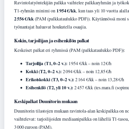
Ravintolatyöntekijän palkka vaihtelee palkkaryhmän ja työ
1 954 €/kk
T1-ryhmän minimi on
, kun taas yli 10 vuotta alal
2 556 €/kk
(PAM (palkkataulukko PDF)). Käytännössä moni s
työnantajat haluavat houkutella osaajia.
Kokin, tarjoilijan ja esihenkilön palkat
Keskeiset palkat eri ryhmissä (PAM (palkkataulukko PDF)):
Tarjoilija (T1, 0–2 v.):
1 954 €/kk – noin 12 €/h
Kokki (T2, 0–2 v.):
2 094 €/kk – noin 12,85 €/h
Erikoiskokki (T3, 0–2 v.):
2 164 €/kk – noin 13,28 €/h
Esihenkilö (T2, yli 10 v.):
2 457 €/kk (tes.mara.fi (sopimu
Keskipalkat Duunitorin mukaan
Duunitorin tilastojen mukaan ravintola-alan keskipalkka on no
vaihtelevat: tarjoilijoiden mediaanipalkka on lähellä T1-tasoa,
3 000 euroon (PAM).