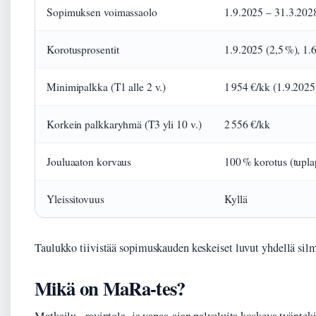
Sopimuksen voimassaolo
1.9.2025 – 31.3.202
Korotusprosentit
1.9.2025 (2,5 %), 1.
Minimipalkka (T1 alle 2 v.)
1 954 €/kk (1.9.2025
Korkein palkkaryhmä (T3 yli 10 v.)
2 556 €/kk
Jouluaaton korvaus
100 % korotus (tupla
Yleissitovuus
Kyllä
Taulukko tiivistää sopimuskauden keskeiset luvut yhdellä sil
Mikä on MaRa-tes?