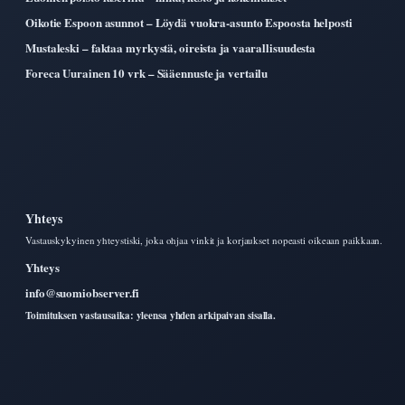
Oikotie Espoon asunnot – Löydä vuokra-asunto Espoosta helposti
Mustaleski – faktaa myrkystä, oireista ja vaarallisuudesta
Foreca Uurainen 10 vrk – Sääennuste ja vertailu
Yhteys
Vastauskykyinen yhteystiski, joka ohjaa vinkit ja korjaukset nopeasti oikeaan paikkaan.
Yhteys
info@suomiobserver.fi
Toimituksen vastausaika: yleensa yhden arkipaivan sisalla.