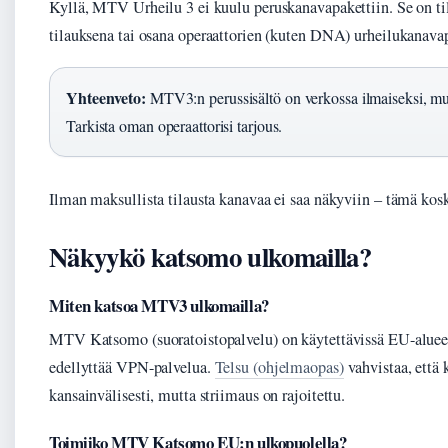
Kyllä, MTV Urheilu 3 ei kuulu peruskanavapakettiin. Se on t
tilauksena tai osana operaattorien (kuten DNA) urheilukanavap
Yhteenveto:
MTV3:n perussisältö on verkossa ilmaiseksi, mutt
Tarkista oman operaattorisi tarjous.
Ilman maksullista tilausta kanavaa ei saa näkyviin – tämä koske
Näkyykö katsomo ulkomailla?
Miten katsoa MTV3 ulkomailla?
MTV Katsomo (suoratoistopalvelu) on käytettävissä EU-alueell
edellyttää VPN-palvelua.
Telsu (ohjelmaopas)
vahvistaa, että 
kansainvälisesti, mutta striimaus on rajoitettu.
Toimiiko MTV Katsomo EU:n ulkopuolella?