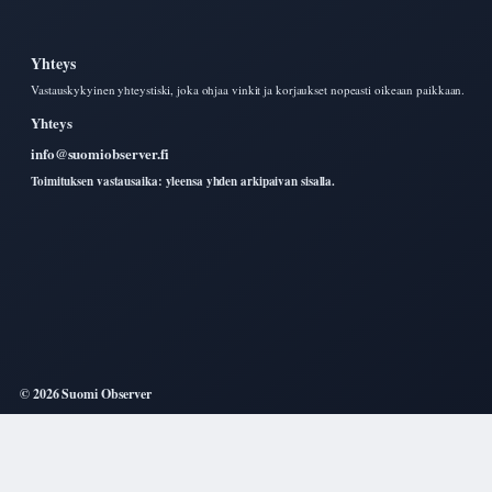
Yhteys
Vastauskykyinen yhteystiski, joka ohjaa vinkit ja korjaukset nopeasti oikeaan paikkaan.
Yhteys
info@suomiobserver.fi
Toimituksen vastausaika: yleensa yhden arkipaivan sisalla.
© 2026 Suomi Observer