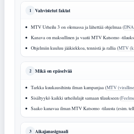
Vahvistetut faktat
1
MTV Urheilu 3 on olemassa ja lähettää ohjelmaa (
DNA K
Kanava on maksullinen ja vaatii MTV Katsomo -tilauks
Ohjelmiin kuuluu jääkiekkoa, tennistä ja rallia (
MTV (ka
Mikä on epäselvää
2
Tarkka kuukausihinta ilman kampanjaa (
MTV (viralline
Sisältyykö kaikki urheilulajit samaan tilaukseen (
Feelmen
Saako kanavaa ilman MTV Katsomo -tilausta (esim. telk
Aikajanasignaali
3