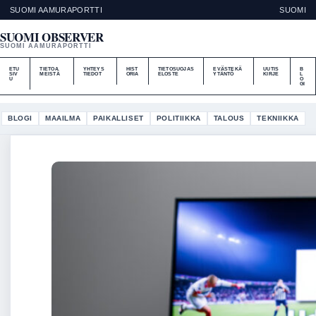
SUOMI AAMURAPORTTI
SUOMI
SUOMI OBSERVER
SUOMI AAMURAPORTTI
ETU
TIETOA
YHTEYS
HIST
TIETOSUOJAS
EVÄSTEKÄ
UUTIS
B
SIV
MEISTÄ
TIEDOT
ORIA
ELOSTE
YTÄNTÖ
KIRJE
L
U
O
GI
BLOGI
MAAILMA
PAIKALLISET
POLITIIKKA
TALOUS
TEKNIIKKA