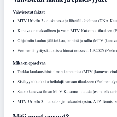
Vahvistetut faktat
MTV Urheilu 3 on olemassa ja lähettää ohjelmaa (DNA Kaupp
Kanava on maksullinen ja vaatii MTV Katsomo -tilauksen (Fee
Ohjelmiin kuuluu jääkiekkoa, tennistä ja rallia (MTV (kanava
Feelmentin yritystilauksissa hinnat nousevat 1.9.2025 (Feelmen
Mikä on epäselvää
Tarkka kuukausihinta ilman kampanjaa (MTV (kanavan virall
Sisältyykö kaikki urheilulajit samaan tilaukseen (Feelment (yri
Saako kanavaa ilman MTV Katsomo -tilausta (esim. telkkarist
MTV Urheilu 3:n tarkat ohjelmakaudet (esim. ATP Tennis -s
Mitä muut sanovat?