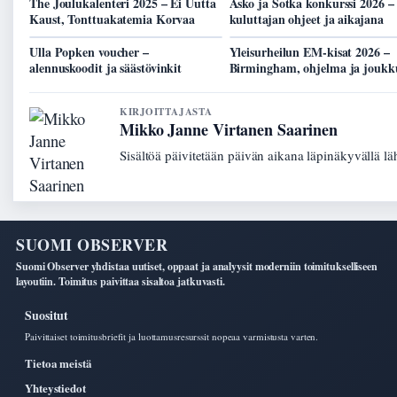
The Joulukalenteri 2025 – Ei Uutta
Asko ja Sotka konkurssi 2026 –
Kaust, Tonttuakatemia Korvaa
kuluttajan ohjeet ja aikajana
Ulla Popken voucher –
Yleisurheilun EM-kisat 2026 –
alennuskoodit ja säästövinkit
Birmingham, ohjelma ja joukk
KIRJOITTAJASTA
Mikko Janne Virtanen Saarinen
Sisältöä päivitetään päivän aikana läpinäkyvällä lä
SUOMI OBSERVER
Suomi Observer yhdistaa uutiset, oppaat ja analyysit moderniin toimitukselliseen
layoutiin. Toimitus paivittaa sisaltoa jatkuvasti.
Suositut
Paivittaiset toimitusbriefit ja luottamusresurssit nopeaa varmistusta varten.
Tietoa meistä
Yhteystiedot