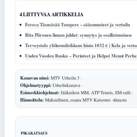
4 LIITTYVAA ARTIKKELIA
Foreca Täsmäsää Tampere – sääennusteet ja vertailu
Rita Piironen linnan juhlat: synnytys ja osallistuminen
Terveystalo yläluomileikkaus hinta 1032 € | Kela ja verta
Uuden Vuoden Ruoka – Perinteet ja Helpot Menut Perhei
Kanavan nimi:
MTV Urheilu 3 ·
Ohjelmatyyppi:
Urheilukanava ·
Esimerkkiohjelmat:
Jääkiekon MM, ATP Tennis, EM-ralli ·
Hinnoittelu:
Maksullinen, osana MTV Katsomo -tilausta
PIKAKATSAUS