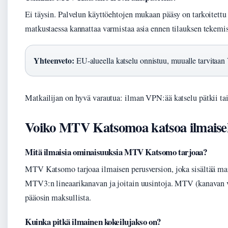
Ei täysin. Palvelun käyttöehtojen mukaan pääsy on tarkoitett
matkustaessa kannattaa varmistaa asia ennen tilauksen tekemis
Yhteenveto:
EU-alueella katselu onnistuu, muualle tarvitaa
Matkailijan on hyvä varautua: ilman VPN:ää katselu pätkii ta
Voiko MTV Katsomoa katsoa ilmaise
Mitä ilmaisia ominaisuuksia MTV Katsomo tarjoaa?
MTV Katsomo tarjoaa ilmaisen perusversion, joka sisältää main
MTV3:n lineaarikanavan ja joitain uusintoja. MTV (kanavan vir
pääosin maksullista.
Kuinka pitkä ilmainen kokeilujakso on?