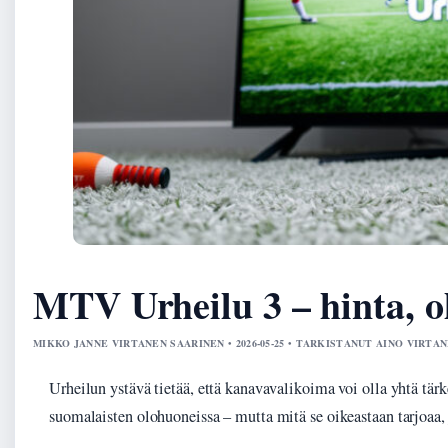
MTV Urheilu 3 – hinta, oh
MIKKO JANNE VIRTANEN SAARINEN • 2026-05-25 • TARKISTANUT AINO VIRTA
Urheilun ystävä tietää, että kanavavalikoima voi olla yhtä tär
suomalaisten olohuoneissa – mutta mitä se oikeastaan tarjoaa, 