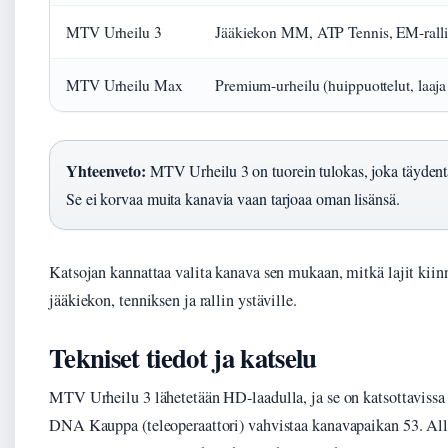
MTV Urheilu 3
Jääkiekon MM, ATP Tennis, EM-ralli
MTV Urheilu Max
Premium-urheilu (huippuottelut, laaja
Yhteenveto:
MTV Urheilu 3 on tuorein tulokas, joka täydentää
Se ei korvaa muita kanavia vaan tarjoaa oman lisänsä.
Katsojan kannattaa valita kanava sen mukaan, mitkä lajit ki
jääkiekon, tenniksen ja rallin ystäville.
Tekniset tiedot ja katselu
MTV Urheilu 3 lähetetään HD-laadulla, ja se on katsottavissa n
DNA Kauppa (teleoperaattori) vahvistaa kanavapaikan 53. All