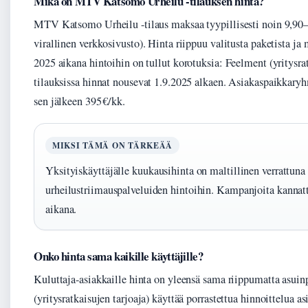
Mikä on MTV Katsomo Urheilu -tilauksen hinta?
MTV Katsomo Urheilu -tilaus maksaa tyypillisesti noin 9,90
virallinen verkkosivusto). Hinta riippuu valitusta paketista j
2025 aikana hintoihin on tullut korotuksia: Feelment (yritysrat
tilauksissa hinnat nousevat 1.9.2025 alkaen. Asiakaspaikkaryh
sen jälkeen 395 €/kk.
MIKSI TÄMÄ ON TÄRKEÄÄ
Yksityiskäyttäjälle kuukausihinta on maltillinen verrattun
urheilustriimauspalveluiden hintoihin. Kampanjoita kannatta
aikana.
Onko hinta sama kaikille käyttäjille?
Kuluttaja-asiakkaille hinta on yleensä sama riippumatta asuin
(yritysratkaisujen tarjoaja) käyttää porrastettua hinnoittelua