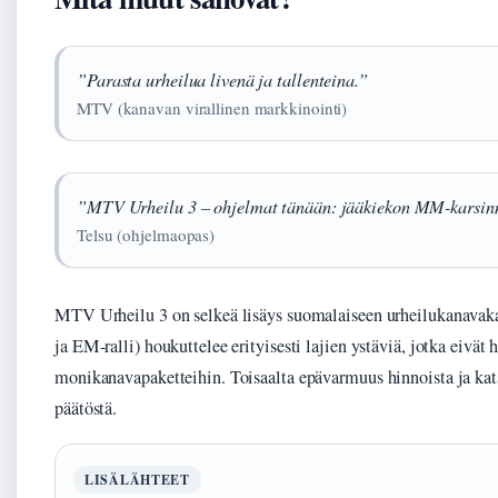
”Parasta urheilua livenä ja tallenteina.”
MTV (kanavan virallinen markkinointi)
”MTV Urheilu 3 – ohjelmat tänään: jääkiekon MM-karsinn
Telsu (ohjelmaopas)
MTV Urheilu 3 on selkeä lisäys suomalaiseen urheilukanavak
ja EM-ralli) houkuttelee erityisesti lajien ystäviä, jotka eivät h
monikanavapaketteihin. Toisaalta epävarmuus hinnoista ja katse
päätöstä.
LISÄLÄHTEET