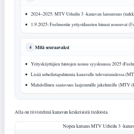
2024–2025: MTV Urheilu 3 -kanavan lanseeraus (tarkka
1.9.2025: Feelmentin yritystilausten hinnat nousevat (
Fe
Mitä seuraavaksi
4
Yrityskäyttäjien hintojen nousu syyskuussa 2025 (Feelme
Lisää urheilutapahtumia kanavalle tulevaisuudessa (M
Mahdollinen saatavuus laajemmille jakeluteille (MTV (
Alla on tiivistelmä kanavan keskeisistä tiedoista.
Nopea katsaus MTV Urheilu 3 -kana