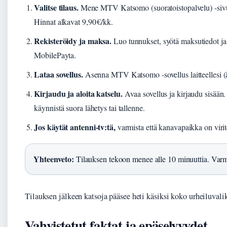
Valitse tilaus.
Mene MTV Katsomo (suoratoistopalvelu) -sivus
Hinnat alkavat 9,90 €/kk.
Rekisteröidy ja maksa.
Luo tunnukset, syötä maksutiedot ja v
MobilePayta.
Lataa sovellus.
Asenna MTV Katsomo -sovellus laitteellesi (älyt
Kirjaudu ja aloita katselu.
Avaa sovellus ja kirjaudu sisään
käynnistä suora lähetys tai tallenne.
Jos käytät antenni-tv:tä,
varmista että kanavapaikka on viri
Yhteenveto:
Tilauksen tekoon menee alle 10 minuuttia. Varmis
Tilauksen jälkeen katsoja pääsee heti käsiksi koko urheiluvaliko
Vahvistetut faktat ja epäselvyydet