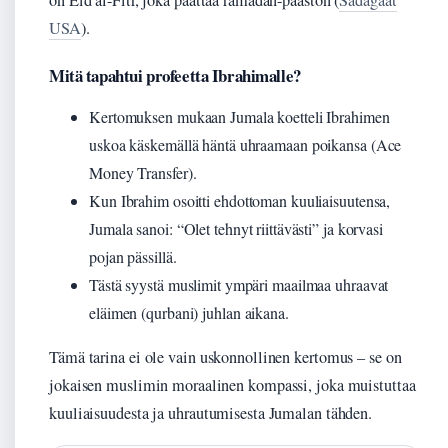
on Eid al-Fitr, joka päättää ramadan-paaston (
Sadagaat
USA
).
Mitä tapahtui profeetta Ibrahimalle?
Kertomuksen mukaan Jumala koetteli Ibrahimen
uskoa käskemällä häntä uhraamaan poikansa (Ace
Money Transfer).
Kun Ibrahim osoitti ehdottoman kuuliaisuutensa,
Jumala sanoi: “Olet tehnyt riittävästi” ja korvasi
pojan pässillä.
Tästä syystä muslimit ympäri maailmaa uhraavat
eläimen (qurbani) juhlan aikana.
Tämä tarina ei ole vain uskonnollinen kertomus – se on
jokaisen muslimin moraalinen kompassi, joka muistuttaa
kuuliaisuudesta ja uhrautumisesta Jumalan tähden.