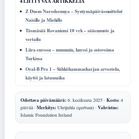
4 LIITTYVAA ARTIKKELIA
Z Dnem Narodzennya – Syntymäpäiväonnittelut
Naisille ja Miehille
Täsmäsää Rovaniemi 10 vrk – sääennuste ja
vertailu
Liira euroon – muunnin, kurssi ja ostovoima
Turkissa
Oral-B Pro 1 – Sähköhammasharjan arvostelu,
käyttö ja latausaika
Odottava päivämäärä:
Kesto:
6. kesäkuuta 2025 ·
4
Merkitys:
Vahvistus:
päivää ·
Uhrijuhla (qurbani) ·
Islamic Foundation Ireland