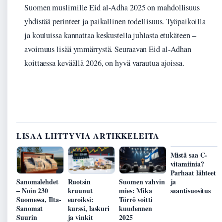
Suomen muslimille Eid al-Adha 2025 on mahdollisuus
yhdistää perinteet ja paikallinen todellisuus. Työpaikoilla
ja kouluissa kannattaa keskustella juhlasta etukäteen –
avoimuus lisää ymmärrystä. Seuraavan Eid al-Adhan
koittaessa keväällä 2026, on hyvä varautua ajoissa.
LISAA LIITTYVIA ARTIKKELEITA
Mistä saa C-
vitamiinia?
Parhaat lähteet
Sanomalehdet
Ruotsin
Suomen vahvin
ja
– Noin 230
kruunut
mies: Mika
saantisuositus
Suomessa, Ilta-
euroiksi:
Törrö voitti
Sanomat
kurssi, laskuri
kuudennen
Suurin
ja vinkit
2025