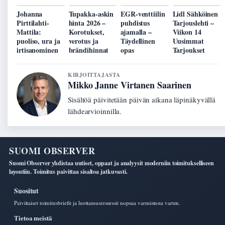
Johanna
Tupakka-askin
EGR-venttiilin
Lidl Sähköinen
Pirttilahti-
hinta 2026 –
puhdistus
Tarjouslehti –
Mattila:
Korotukset,
ajamalla –
Viikon 14
puoliso, ura ja
verotus ja
Täydellinen
Uusimmat
irtisanominen
brändihinnat
opas
Tarjoukset
KIRJOITTAJASTA
Mikko Janne Virtanen Saarinen
Sisältöä päivitetään päivän aikana läpinäkyvällä
lähdearvioinnilla.
SUOMI OBSERVER
Suomi Observer yhdistaa uutiset, oppaat ja analyysit moderniin toimitukselliseen
layoutiin. Toimitus paivittaa sisaltoa jatkuvasti.
Suositut
Paivittaiset toimitusbriefit ja luottamusresurssit nopeaa varmistusta varten.
Tietoa meistä