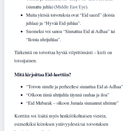
(siunattu juhla) (
Middle East Eye
).
Muita yleisiä toivotuksia ovat “Eid saeed” (iloista
juhlaa) ja “Hyvää Eid-juhlaa”.
Suomeksi voi sanoa “Siunattua Eid al-Adhaa” tai
“Iloista uhrijuhlaa”.
Tärkeintä on toivottaa hyvää vilpittömästi – kieli on
toissijainen.
Mitä kirjoittaa Eid-korttiin?
“Toivon sinulle ja perheellesi siunattua Eid al-Adhaa”
“Olkoon tämä uhrijuhla täynnä rauhaa ja iloa”
“Eid Mubarak – olkoon Jumala siunannut uhrinne”
Korttiin voi lisätä myös henkilökohtaisen viestin,
esimerkiksi kiitoksen ystävyydestä tai toivotuksen