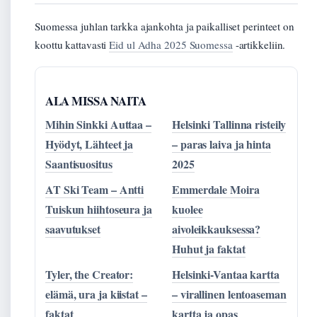
Suomessa juhlan tarkka ajankohta ja paikalliset perinteet on
koottu kattavasti
Eid ul Adha 2025 Suomessa
-artikkeliin.
ALA MISSA NAITA
Mihin Sinkki Auttaa –
Helsinki Tallinna risteily
Hyödyt, Lähteet ja
– paras laiva ja hinta
Saantisuositus
2025
AT Ski Team – Antti
Emmerdale Moira
Tuiskun hiihtoseura ja
kuolee
saavutukset
aivoleikkauksessa?
Huhut ja faktat
Tyler, the Creator:
Helsinki-Vantaa kartta
elämä, ura ja kiistat –
– virallinen lentoaseman
faktat
kartta ja opas