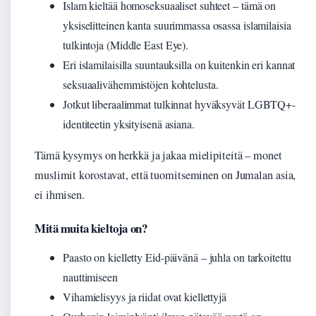
Islam kieltää homoseksuaaliset suhteet – tämä on
yksiselitteinen kanta suurimmassa osassa islamilaisia
tulkintoja (Middle East Eye).
Eri islamilaisilla suuntauksilla on kuitenkin eri kannat
seksuaalivähemmistöjen kohtelusta.
Jotkut liberaalimmat tulkinnat hyväksyvät LGBTQ+-
identiteetin yksityisenä asiana.
Tämä kysymys on herkkä ja jakaa mielipiteitä – monet
muslimit korostavat, että tuomitseminen on Jumalan asia,
ei ihmisen.
Mitä muita kieltoja on?
Paasto on kielletty Eid-päivänä – juhla on tarkoitettu
nauttimiseen
Vihamielisyys ja riidat ovat kiellettyjä