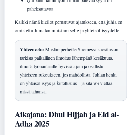
Qurbanin laiminlyönti ilman pätevää syytä on
paheksuttavaa
Kaikki nämä kiellot perustuvat ajatukseen, että juhla on
omistettu Jumalan muistamiselle ja yhteisöllisyydelle.
Yhteenveto:
Muslimiperheille Suomessa suositus on:
tarkista paikallinen ilmoitus lähempänä kesäkuuta,
ilmoita työnantajalle hyvissä ajoin ja osallistu
yhteiseen rukoukseen, jos mahdollista. Juhlan henki
on yhteisöllisyys ja kiitollisuus – ja sitä voi viettää
missä tahansa.
Aikajana: Dhul Hijjah ja Eid al-
Adha 2025