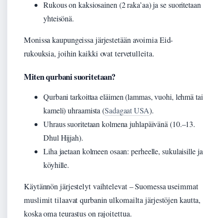
Rukous on kaksiosainen (2 raka’aa) ja se suoritetaan
yhteisönä.
Monissa kaupungeissa järjestetään avoimia Eid-
rukouksia, joihin kaikki ovat tervetulleita.
Miten qurbani suoritetaan?
Qurbani tarkoittaa eläimen (lammas, vuohi, lehmä tai
kameli) uhraamista (
Sadagaat USA
).
Uhraus suoritetaan kolmena juhlapäivänä (10.–13.
Dhul Hijjah).
Liha jaetaan kolmeen osaan: perheelle, sukulaisille ja
köyhille.
Käytännön järjestelyt vaihtelevat – Suomessa useimmat
muslimit tilaavat qurbanin ulkomailta järjestöjen kautta,
koska oma teurastus on rajoitettua.