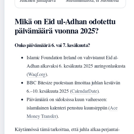
Julkinen juhlapäivä
Muslimimaissa, ei Suomessa
Mikä on Eid ul-Adhan odotettu
päivämäärä vuonna 2025?
Onko päivämäärä 6. vai 7. kesäkuuta?
Islamic Foundation Ireland on vahvistanut Eid al-
Adhan alkavaksi 6. kesäkuuta 2025 auringonlaskusta
(
Waqf.org
).
BBC Bitesize puolestaan ilmoittaa juhlan kestävän
6.–10. kesäkuuta 2025 (
CalendarDate
).
Päivämäärä on sidoksissa kuun vaiheeseen:
islamilainen kalenteri perustuu kuunsirppiin (
Ace
Money Transfer
).
Käytännössä tämä tarkoittaa, että juhla alkaa perjantai-