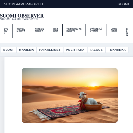
SUOMI AAMURAPORTTI
SUOMI
SUOMI OBSERVER
SUOMI AAMURAPORTTI
ETU
TIETOA
YHTEYS
HIST
TIETOSUOJAS
EVÄSTEKÄ
UUTIS
B
SIV
MEISTÄ
TIEDOT
ORIA
ELOSTE
YTÄNTÖ
KIRJE
L
U
O
GI
BLOGI
MAAILMA
PAIKALLISET
POLITIIKKA
TALOUS
TEKNIIKKA