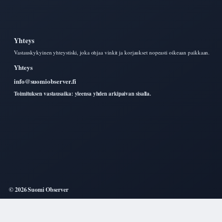
Yhteys
Vastauskykyinen yhteystiski, joka ohjaa vinkit ja korjaukset nopeasti oikeaan paikkaan.
Yhteys
info@suomiobserver.fi
Toimituksen vastausaika: yleensa yhden arkipaivan sisalla.
© 2026 Suomi Observer