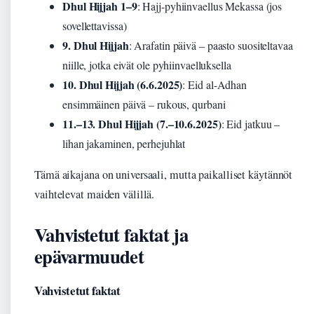
Dhul Hijjah 1–9
: Hajj-pyhiinvaellus Mekassa (jos
sovellettavissa)
9. Dhul Hijjah
: Arafatin päivä – paasto suositeltavaa
niille, jotka eivät ole pyhiinvaelluksella
10. Dhul Hijjah (6.6.2025)
: Eid al-Adhan
ensimmäinen päivä – rukous, qurbani
11.–13. Dhul Hijjah (7.–10.6.2025)
: Eid jatkuu –
lihan jakaminen, perhejuhlat
Tämä aikajana on universaali, mutta paikalliset käytännöt
vaihtelevat maiden välillä.
Vahvistetut faktat ja
epävarmuudet
Vahvistetut faktat