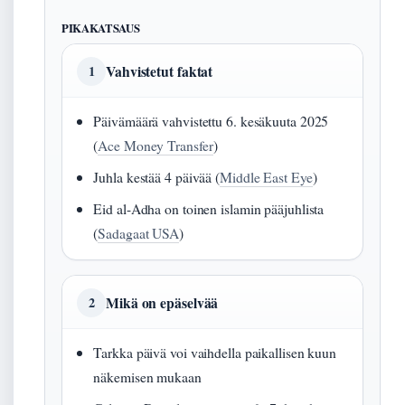
PIKAKATSAUS
Vahvistetut faktat
1
Päivämäärä vahvistettu 6. kesäkuuta 2025
(
Ace Money Transfer
)
Juhla kestää 4 päivää (
Middle East Eye
)
Eid al-Adha on toinen islamin pääjuhlista
(
Sadagaat USA
)
Mikä on epäselvää
2
Tarkka päivä voi vaihdella paikallisen kuun
näkemisen mukaan