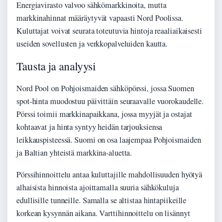
Energiavirasto valvoo sähkömarkkinoita, mutta
markkinahinnat määräytyvät vapaasti Nord Poolissa.
Kuluttajat voivat seurata toteutuvia hintoja reaaliaikaisesti
useiden sovellusten ja verkkopalveluiden kautta.
Tausta ja analyysi
Nord Pool on Pohjoismaiden sähköpörssi, jossa Suomen
spot-hinta muodostuu päivittäin seuraavalle vuorokaudelle.
Pörssi toimii markkinapaikkana, jossa myyjät ja ostajat
kohtaavat ja hinta syntyy heidän tarjouksiensa
leikkauspisteessä. Suomi on osa laajempaa Pohjoismaiden
ja Baltian yhteistä markkina-aluetta.
Pörssihinnoittelu antaa kuluttajille mahdollisuuden hyötyä
alhaisista hinnoista ajoittamalla suuria sähkökuluja
edullisille tunneille. Samalla se altistaa hintapiikeille
korkean kysynnän aikana. Varttihinnoittelu on lisännyt