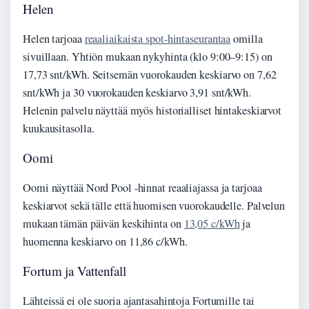
Helen
Helen tarjoaa
reaaliaikaista spot-hintaseurantaa
omilla
sivuillaan. Yhtiön mukaan nykyhinta (klo 9:00–9:15) on
17,73 snt/kWh. Seitsemän vuorokauden keskiarvo on 7,62
snt/kWh ja 30 vuorokauden keskiarvo 3,91 snt/kWh.
Helenin palvelu näyttää myös historialliset hintakeskiarvot
kuukausitasolla.
Oomi
Oomi näyttää Nord Pool -hinnat reaaliajassa ja tarjoaa
keskiarvot sekä tälle että huomisen vuorokaudelle. Palvelun
mukaan tämän päivän keskihinta on
13,05 c/kWh
ja
huomenna keskiarvo on 11,86 c/kWh.
Fortum ja Vattenfall
Lähteissä ei ole suoria ajantasahintoja Fortumille tai