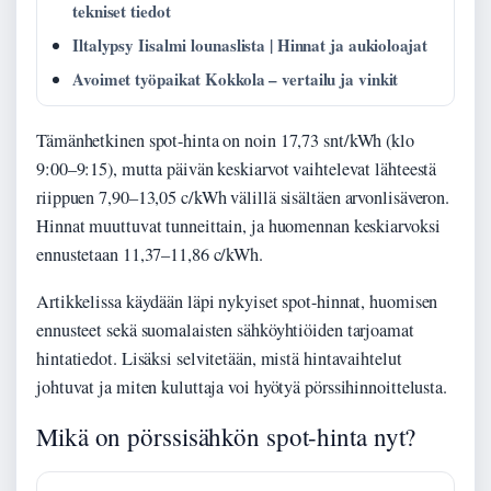
tekniset tiedot
Iltalypsy Iisalmi lounaslista | Hinnat ja aukioloajat
Avoimet työpaikat Kokkola – vertailu ja vinkit
Tämänhetkinen spot-hinta on noin 17,73 snt/kWh (klo
9:00–9:15), mutta päivän keskiarvot vaihtelevat lähteestä
riippuen 7,90–13,05 c/kWh välillä sisältäen arvonlisäveron.
Hinnat muuttuvat tunneittain, ja huomennan keskiarvoksi
ennustetaan 11,37–11,86 c/kWh.
Artikkelissa käydään läpi nykyiset spot-hinnat, huomisen
ennusteet sekä suomalaisten sähköyhtiöiden tarjoamat
hintatiedot. Lisäksi selvitetään, mistä hintavaihtelut
johtuvat ja miten kuluttaja voi hyötyä pörssihinnoittelusta.
Mikä on pörssisähkön spot-hinta nyt?