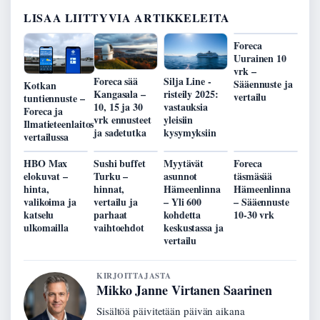
LISAA LIITTYVIA ARTIKKELEITA
Foreca
Uurainen 10
vrk –
Foreca sää
Silja Line -
Sääennuste ja
Kotkan
Kangasala –
risteily 2025:
vertailu
tuntiennuste –
10, 15 ja 30
vastauksia
Foreca ja
vrk ennusteet
yleisiin
Ilmatieteenlaitos
ja sadetutka
kysymyksiin
vertailussa
HBO Max
Sushi buffet
Myytävät
Foreca
elokuvat –
Turku –
asunnot
täsmäsää
hinta,
hinnat,
Hämeenlinna
Hämeenlinna
valikoima ja
vertailu ja
– Yli 600
– Sääennuste
katselu
parhaat
kohdetta
10-30 vrk
ulkomailla
vaihtoehdot
keskustassa ja
vertailu
KIRJOITTAJASTA
Mikko Janne Virtanen Saarinen
Sisältöä päivitetään päivän aikana