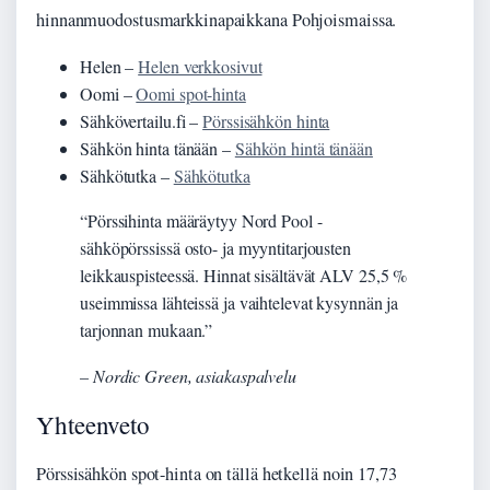
hinnanmuodostusmarkkinapaikkana Pohjoismaissa.
Helen –
Helen verkkosivut
Oomi –
Oomi spot-hinta
Sähkövertailu.fi –
Pörssisähkön hinta
Sähkön hinta tänään –
Sähkön hintä tänään
Sähkötutka –
Sähkötutka
“Pörssihinta määräytyy Nord Pool -
sähköpörssissä osto- ja myyntitarjousten
leikkauspisteessä. Hinnat sisältävät ALV 25,5 %
useimmissa lähteissä ja vaihtelevat kysynnän ja
tarjonnan mukaan.”
– Nordic Green, asiakaspalvelu
Yhteenveto
Pörssisähkön spot-hinta on tällä hetkellä noin 17,73