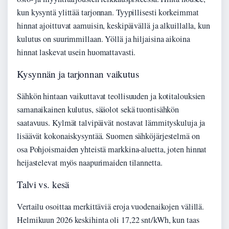
kun kysyntä ylittää tarjonnan. Tyypillisesti korkeimmat
hinnat ajoittuvat aamuisin, keskipäivällä ja alkuillalla, kun
kulutus on suurimmillaan. Yöllä ja hiljaisina aikoina
hinnat laskevat usein huomattavasti.
Kysynnän ja tarjonnan vaikutus
Sähkön hintaan vaikuttavat teollisuuden ja kotitalouksien
samanaikainen kulutus, sääolot sekä tuontisähkön
saatavuus. Kylmät talvipäivät nostavat lämmityskuluja ja
lisäävät kokonaiskysyntää. Suomen sähköjärjestelmä on
osa Pohjoismaiden yhteistä markkina-aluetta, joten hinnat
heijastelevat myös naapurimaiden tilannetta.
Talvi vs. kesä
Vertailu osoittaa merkittäviä eroja vuodenaikojen välillä.
Helmikuun 2026 keskihinta oli 17,22 snt/kWh, kun taas