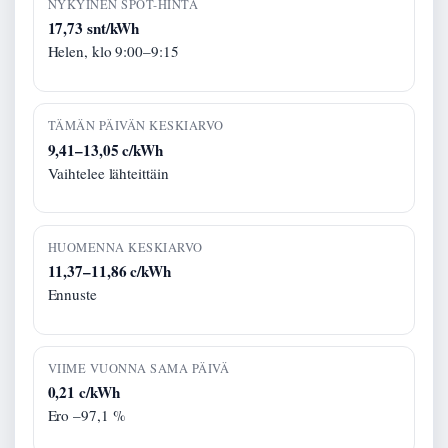
NYKYINEN SPOT-HINTA
17,73 snt/kWh
Helen, klo 9:00–9:15
TÄMÄN PÄIVÄN KESKIARVO
9,41–13,05 c/kWh
Vaihtelee lähteittäin
HUOMENNA KESKIARVO
11,37–11,86 c/kWh
Ennuste
VIIME VUONNA SAMA PÄIVÄ
0,21 c/kWh
Ero –97,1 %