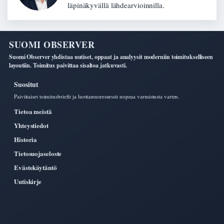
läpinäkyvällä lähdearvioinnilla.
SUOMI OBSERVER
Suomi Observer yhdistaa uutiset, oppaat ja analyysit moderniin toimitukselliseen
layoutiin. Toimitus paivittaa sisaltoa jatkuvasti.
Suositut
Paivittaiset toimitusbriefit ja luottamusresurssit nopeaa varmistusta varten.
Tietoa meistä
Yhteystiedot
Historia
Tietosuojaseloste
Evästekäytäntö
Uutiskirje