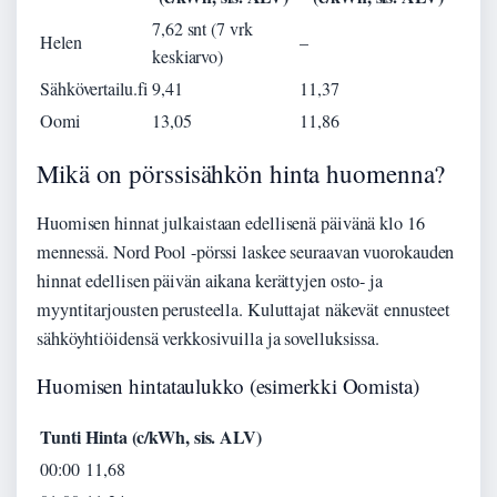
7,62 snt (7 vrk
Helen
–
keskiarvo)
Sähkövertailu.fi
9,41
11,37
Oomi
13,05
11,86
Mikä on pörssisähkön hinta huomenna?
Huomisen hinnat julkaistaan edellisenä päivänä klo 16
mennessä. Nord Pool -pörssi laskee seuraavan vuorokauden
hinnat edellisen päivän aikana kerättyjen osto- ja
myyntitarjousten perusteella. Kuluttajat näkevät ennusteet
sähköyhtiöidensä verkkosivuilla ja sovelluksissa.
Huomisen hintataulukko (esimerkki Oomista)
Tunti
Hinta (c/kWh, sis. ALV)
00:00
11,68