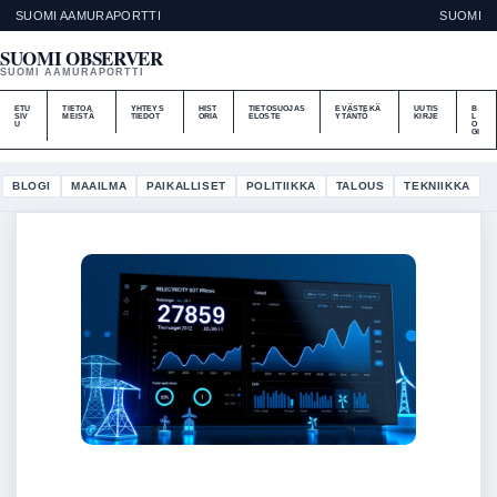
SUOMI AAMURAPORTTI
SUOMI
SUOMI OBSERVER
SUOMI AAMURAPORTTI
ETU
TIETOA
YHTEYS
HIST
TIETOSUOJAS
EVÄSTEKÄ
UUTIS
B
SIV
MEISTÄ
TIEDOT
ORIA
ELOSTE
YTÄNTÖ
KIRJE
L
U
O
GI
BLOGI
MAAILMA
PAIKALLISET
POLITIIKKA
TALOUS
TEKNIIKKA