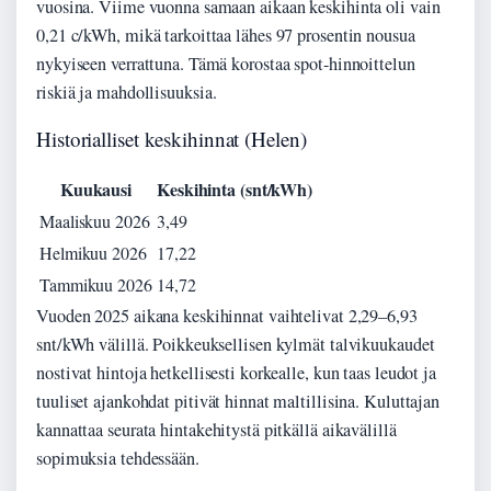
vuosina. Viime vuonna samaan aikaan keskihinta oli vain
0,21 c/kWh, mikä tarkoittaa lähes 97 prosentin nousua
nykyiseen verrattuna. Tämä korostaa spot-hinnoittelun
riskiä ja mahdollisuuksia.
Historialliset keskihinnat (Helen)
Kuukausi
Keskihinta (snt/kWh)
Maaliskuu 2026
3,49
Helmikuu 2026
17,22
Tammikuu 2026
14,72
Vuoden 2025 aikana keskihinnat vaihtelivat 2,29–6,93
snt/kWh välillä. Poikkeuksellisen kylmät talvikuukaudet
nostivat hintoja hetkellisesti korkealle, kun taas leudot ja
tuuliset ajankohdat pitivät hinnat maltillisina. Kuluttajan
kannattaa seurata hintakehitystä pitkällä aikavälillä
sopimuksia tehdessään.