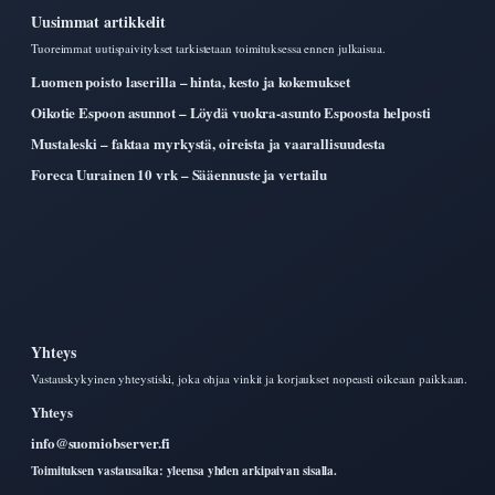
Uusimmat artikkelit
Tuoreimmat uutispaivitykset tarkistetaan toimituksessa ennen julkaisua.
Luomen poisto laserilla – hinta, kesto ja kokemukset
Oikotie Espoon asunnot – Löydä vuokra-asunto Espoosta helposti
Mustaleski – faktaa myrkystä, oireista ja vaarallisuudesta
Foreca Uurainen 10 vrk – Sääennuste ja vertailu
Yhteys
Vastauskykyinen yhteystiski, joka ohjaa vinkit ja korjaukset nopeasti oikeaan paikkaan.
Yhteys
info@suomiobserver.fi
Toimituksen vastausaika: yleensa yhden arkipaivan sisalla.