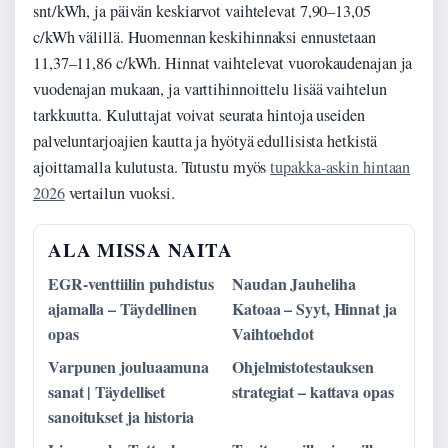
snt/kWh, ja päivän keskiarvot vaihtelevat 7,90–13,05
c/kWh välillä. Huomennan keskihinnaksi ennustetaan
11,37–11,86 c/kWh. Hinnat vaihtelevat vuorokaudenajan ja
vuodenajan mukaan, ja varttihinnoittelu lisää vaihtelun
tarkkuutta. Kuluttajat voivat seurata hintoja useiden
palveluntarjoajien kautta ja hyötyä edullisista hetkistä
ajoittamalla kulutusta. Tutustu myös
tupakka-askin hintaan
2026
vertailun vuoksi.
ALA MISSA NAITA
EGR-venttiilin puhdistus
Naudan Jauheliha
ajamalla – Täydellinen
Katoaa – Syyt, Hinnat ja
opas
Vaihtoehdot
Varpunen jouluaamuna
Ohjelmistotestauksen
sanat | Täydelliset
strategiat – kattava opas
sanoitukset ja historia