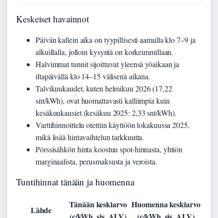
Keskeiset havainnot
Päivän kallein aika on tyypillisesti aamulla klo 7–9 ja
alkuillalla, jolloin kysyntä on korkeimmillaan.
Halvimmat tunnit sijoittuvat yleensä yöaikaan ja
iltapäivällä klo 14–15 välisenä aikana.
Talvikuukaudet, kuten helmikuu 2026 (17,22
snt/kWh), ovat huomattavasti kalliimpia kuin
kesäkuukausiet (kesäkuu 2025: 2,33 snt/kWh).
Varttihinnoittelu otettiin käyttöön lokakuussa 2025,
mikä lisää hintavaihtelun tarkkuutta.
Pörssisähkön hinta koostuu spot-hinnasta, yhtiön
marginaalista, perusmaksusta ja veroista.
Tuntihinnat tänään ja huomenna
Tänään keskiarvo
Huomenna keskiarvo
Lähde
(c/kWh, sis. ALV)
(c/kWh, sis. ALV)