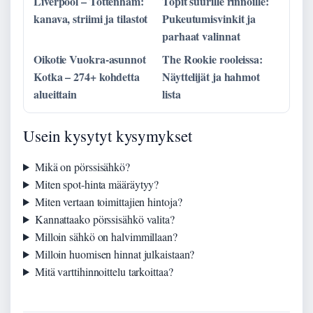
Liverpool – Tottenham:
Topit suurille rinnoille:
kanava, striimi ja tilastot
Pukeutumisvinkit ja
parhaat valinnat
Oikotie Vuokra-asunnot
The Rookie rooleissa:
Kotka – 274+ kohdetta
Näyttelijät ja hahmot
alueittain
lista
Usein kysytyt kysymykset
Mikä on pörssisähkö?
Miten spot-hinta määräytyy?
Miten vertaan toimittajien hintoja?
Kannattaako pörssisähkö valita?
Milloin sähkö on halvimmillaan?
Milloin huomisen hinnat julkaistaan?
Mitä varttihinnoittelu tarkoittaa?