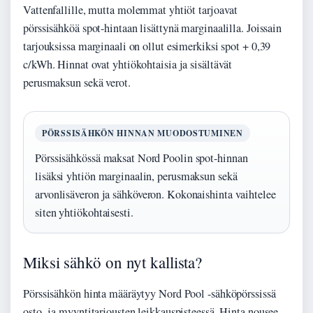
Vattenfallille, mutta molemmat yhtiöt tarjoavat
pörssisähköä spot-hintaan lisättynä marginaalilla. Joissain
tarjouksissa marginaali on ollut esimerkiksi spot + 0,39
c/kWh. Hinnat ovat yhtiökohtaisia ja sisältävät
perusmaksun sekä verot.
PÖRSSISÄHKÖN HINNAN MUODOSTUMINEN
Pörssisähkössä maksat Nord Poolin spot-hinnan
lisäksi yhtiön marginaalin, perusmaksun sekä
arvonlisäveron ja sähköveron. Kokonaishinta vaihtelee
siten yhtiökohtaisesti.
Miksi sähkö on nyt kallista?
Pörssisähkön hinta määräytyy Nord Pool -sähköpörssissä
osto- ja myyntitarjousten leikkauspisteessä. Hinta nousee,