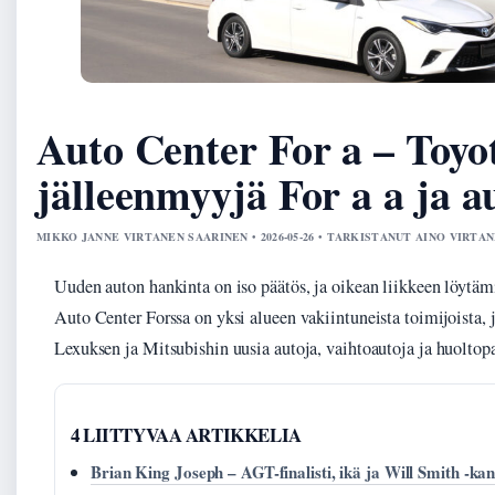
Auto Center For a – Toyo
jälleenmyyjä For a a ja a
MIKKO JANNE VIRTANEN SAARINEN • 2026-05-26 • TARKISTANUT AINO VIRTA
Uuden auton hankinta on iso päätös, ja oikean liikkeen löytämi
Auto Center Forssa on yksi alueen vakiintuneista toimijoista, 
Lexuksen ja Mitsubishin uusia autoja, vaihtoautoja ja huoltopa
4 LIITTYVAA ARTIKKELIA
Brian King Joseph – AGT-finalisti, ikä ja Will Smith -ka