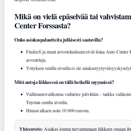
Mikä on vielä epäselvää tai vahvista
Center Forssasta?
Onko asiakaspalautteita julkisesti saatavilla?
Finder.fi ja muut arvostelualustat eivät listaa Auto Center 
arvosteluja.
Yrityksen omilla sivuilla ei ole asiakastyytyväisyyskyselyi
Mitä autoja liikkeessä on tällä hetkellä myynnissä?
Vaihtoautovalikoima vaihtelee päivittäin – tarkka valikoim
Toyotan omilta sivuilta.
Hinnat alkaen noin 10 000 eurosta.
Yhteenveto:
Asiakas joutuu turvautumaan liikkeen omaan il