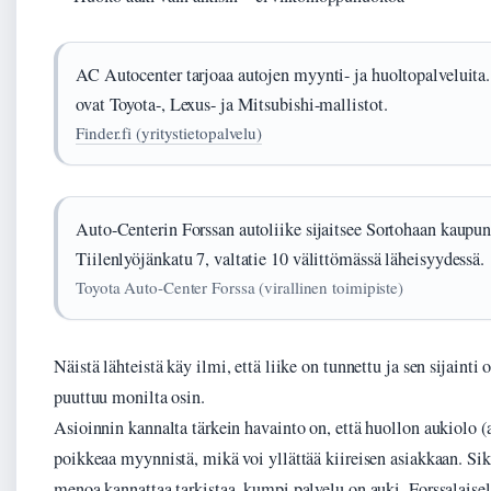
AC Autocenter tarjoaa autojen myynti- ja huoltopalveluita. 
ovat Toyota-, Lexus- ja Mitsubishi-mallistot.
Finder.fi (yritystietopalvelu)
Auto-Centerin Forssan autoliike sijaitsee Sortohaan kaupun
Tiilenlyöjänkatu 7, valtatie 10 välittömässä läheisyydessä.
Toyota Auto-Center Forssa (virallinen toimipiste)
Näistä lähteistä käy ilmi, että liike on tunnettu ja sen sijainti
puuttuu monilta osin.
Asioinnin kannalta tärkein havainto on, että huollon aukiolo (
poikkeaa myynnistä, mikä voi yllättää kiireisen asiakkaan. Sik
menoa kannattaa tarkistaa, kumpi palvelu on auki. Forssalaisell