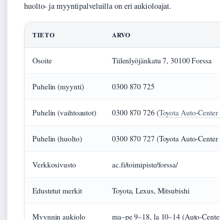
huolto- ja myyntipalveluilla on eri aukioloajat.
TIETO
ARVO
Osoite
Tiilenlyöjänkatu 7, 30100 Forssa
Puhelin (myynti)
0300 870 725
Puhelin (vaihtoautot)
0300 870 726 (
Toyota Auto-Center 
Puhelin (huolto)
0300 870 727 (Toyota Auto-Center (
Verkkosivusto
ac.fi/toimipiste/forssa/
Edustetut merkit
Toyota, Lexus, Mitsubishi
Myynnin aukiolo
ma–pe 9–18, la 10–14 (Auto-Center 