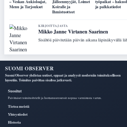
– Veskan Aukioloajat,
Jälleenmyyjät, Loimet
työpaikat – hakuo
Menu ja Tarjoukset
Koiralle ja
ja palkkatiedot
Ihmistuotteet
KIRJOITTAJASTA
Mikko Janne Virtanen Saarinen
Sisältöä päivitetään päivän aikana läpinäkyvällä lä
SUOMI OBSERVER
Suomi Observer yhdistaa uutiset, oppaat ja analyysit moderniin toimitukselliseen
layoutiin. Toimitus paivittaa sisaltoa jatkuvasti.
Suositut
Paivittaiset toimitusbriefit ja luottamusresurssit nopeaa varmistusta varten.
Tietoa meistä
Yhteystiedot
Historia