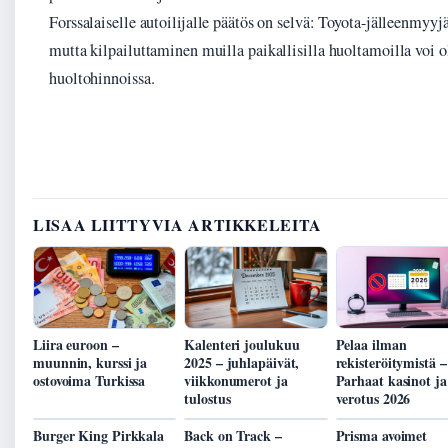
Forssalaiselle autoilijalle päätös on selvä: Toyota-jälleenmyyjä
mutta kilpailuttaminen muilla paikallisilla huoltamoilla voi ol
huoltohinnoissa.
LISAA LIITTYVIA ARTIKKELEITA
Liira euroon –
Kalenteri joulukuu
Pelaa ilman
muunnin, kurssi ja
2025 – juhlapäivät,
rekisteröitymistä –
ostovoima Turkissa
viikkonumerot ja
Parhaat kasinot ja
tulostus
verotus 2026
Burger King Pirkkala
Back on Track –
Prisma avoimet