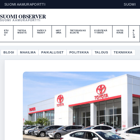
SUOMI AAMURAPORTTI
SUOMI
SUOMI OBSERVER
SUOMI AAMURAPORTTI
ETU
TIETOA
YHTEYS
HIST
TIETOSUOJAS
EVÄSTEKÄ
UUTIS
B
SIV
MEISTÄ
TIEDOT
ORIA
ELOSTE
YTÄNTÖ
KIRJE
L
U
O
GI
BLOGI
MAAILMA
PAIKALLISET
POLITIIKKA
TALOUS
TEKNIIKKA