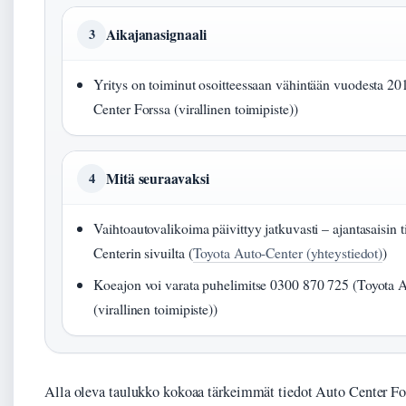
Aikajanasignaali
3
Yritys on toiminut osoitteessaan vähintään vuodesta 20
Center Forssa (virallinen toimipiste))
Mitä seuraavaksi
4
Vaihtoautovalikoima päivittyy jatkuvasti – ajantasaisin 
Centerin sivuilta (
Toyota Auto-Center (yhteystiedot)
)
Koeajon voi varata puhelimitse 0300 870 725 (Toyota 
(virallinen toimipiste))
Alla oleva taulukko kokoaa tärkeimmät tiedot Auto Center For