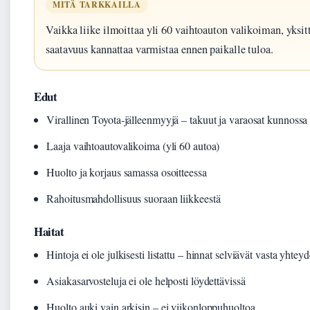
MITÄ TARKKAILLA
Vaikka liike ilmoittaa yli 60 vaihtoauton valikoiman, yksit
saatavuus kannattaa varmistaa ennen paikalle tuloa.
Edut
Virallinen Toyota-jälleenmyyjä – takuut ja varaosat kunnossa
Laaja vaihtoautovalikoima (yli 60 autoa)
Huolto ja korjaus samassa osoitteessa
Rahoitusmahdollisuus suoraan liikkeestä
Haitat
Hintoja ei ole julkisesti listattu – hinnat selviävät vasta yhtey
Asiakasarvosteluja ei ole helposti löydettävissä
Huolto auki vain arkisin – ei viikonloppuhuoltoa