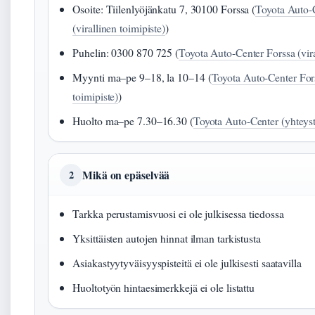
Osoite: Tiilenlyöjänkatu 7, 30100 Forssa (
Toyota Auto-
(virallinen toimipiste)
)
Puhelin: 0300 870 725 (
Toyota Auto-Center Forssa (vira
Myynti ma–pe 9–18, la 10–14 (
Toyota Auto-Center Fors
toimipiste)
)
Huolto ma–pe 7.30–16.30 (
Toyota Auto-Center (yhteyst
Mikä on epäselvää
2
Tarkka perustamisvuosi ei ole julkisessa tiedossa
Yksittäisten autojen hinnat ilman tarkistusta
Asiakastyytyväisyyspisteitä ei ole julkisesti saatavilla
Huoltotyön hintaesimerkkejä ei ole listattu