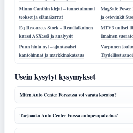
Minna Canthin kirjat – tunnetuimmat
MagSafe Power B
teokset ja elämäkerrat
ja ostovinkit Su
Eq Resources Stock – Reaaliaikainen
MTV3 uutiset tä
kurssi ASX:ssä ja analyysit
ilmainen suorato
Puun hinta nyt – ajantasaiset
Varpunen joulu
kantohinnat ja markkinakatsaus
Täydelliset sanoi
Usein kysytyt kysymykset
Miten Auto Center Forssassa voi varata koeajon?
Tarjoaako Auto Center Forssa autopesupalvelua?