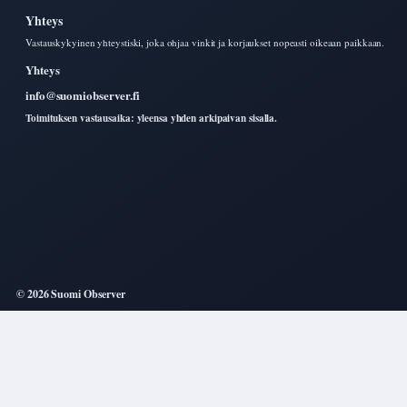
Yhteys
Vastauskykyinen yhteystiski, joka ohjaa vinkit ja korjaukset nopeasti oikeaan paikkaan.
Yhteys
info@suomiobserver.fi
Toimituksen vastausaika: yleensa yhden arkipaivan sisalla.
© 2026 Suomi Observer