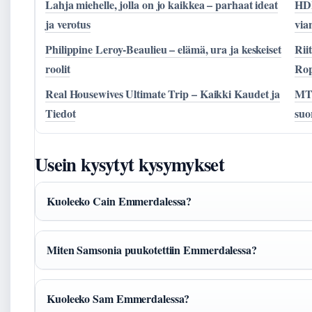
Lahja miehelle, jolla on jo kaikkea – parhaat ideat
HDM
ja verotus
via
Philippine Leroy-Beaulieu – elämä, ura ja keskeiset
Rii
roolit
Rop
Real Housewives Ultimate Trip – Kaikki Kaudet ja
MTV
Tiedot
suo
Usein kysytyt kysymykset
Kuoleeko Cain Emmerdalessa?
Miten Samsonia puukotettiin Emmerdalessa?
Kuoleeko Sam Emmerdalessa?