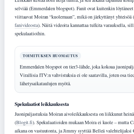
Leikkaus kestää noin neljä tuntia, ja sen aikana tapahtuu kom
selviää (Emmerdalen blogspot). Fanit ovat kuitenkin löytäneet
viittaavat Moiran “kuolemaan”, mikä on järkyttänyt yhteisöä 
fanivideosta
). Näitä videoita kannattaa tulkita varauksella, sil
spekulaatioihin.
TOIMITUKSEN HUOMAUTUS
Emmerdalen blogspot on tier3-lähde, joka kokoaa juonipaljas
Virallisia ITV:n vahvistuksia ei ole saatavilla, joten osa ti
lähetysaikataulujen myötä.
Spekulaatiot leikkauksesta
Juonipaljastuksia Moiran aivoleikkauksesta on liikkunut hein
(
Blogit.fi
). Spekulaatioiden mukaan Moira ei kuole – mutta C
aikana on vastuutonta, ja Jimmy syyttää Belleä valehtelijaksi