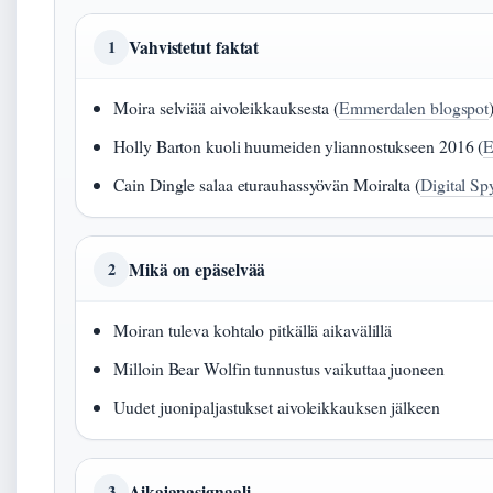
Vahvistetut faktat
1
Moira selviää aivoleikkauksesta (
Emmerdalen blogspot
Holly Barton kuoli huumeiden yliannostukseen 2016 (
E
Cain Dingle salaa eturauhassyövän Moiralta (
Digital Sp
Mikä on epäselvää
2
Moiran tuleva kohtalo pitkällä aikavälillä
Milloin Bear Wolfin tunnustus vaikuttaa juoneen
Uudet juonipaljastukset aivoleikkauksen jälkeen
Aikajanasignaali
3