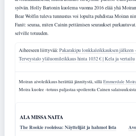
syövän. Holly Bartonin kuolema vuonna 2016 elää yhä Moiran 
Bear Wolfin tuleva tunnustus voi lopulta puhdistaa Moiran ni
Fanit: seuraa, miten Cainin pettämisen seuraukset purkautuvat
selville totuuden.
Aiheeseen liittyvää:
Pakarakipu lonkkaleikkauksen jälkeen –
Terveystalo yläluomileikkaus hinta 1032 € | Kela ja vertailu
Moiran aivoleikkaus herättää jännitystä, sillä
Emmerdale Moira
Moira kuolee -totuus paljastaa spoilereita Cainen salaisuuksista
ALA MISSA NAITA
The Rookie rooleissa: Näyttelijät ja hahmot lista
Avo