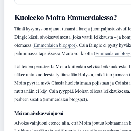
Kuoleeko Moira Emmerdalessa?
Tämä kysymys on ajanut tuhansia faneja juonipaljastussivuille
Dingle kärsii aivokasvaimesta, joka vaatii leikkausta – ja kom
olemassa (
Emmerdalen blogspot
). Cain Dingle ei pysty hyväk
pahimmassa tapauksessa Moira voi kuolla (
Emmerdalen blogs
Lähteiden perusteella Moira kuitenkin selviää leikkauksesta.
näkee unta kuolleesta tyttärestään Holysta, mikä tuo juoneen t
Moira pyytää myös Chasia huolehtimaan pojistaan ja Cainista, 
mutta näin ei käy. Cain ryyppää Moiran ollessa leikkauksessa, 
perheen sisällä (Emmerdalen blogspot).
Moiran aivokasvainjuoni
Aivokasvainjuoni etenee niin, että Moira joutuu kohtaamaan