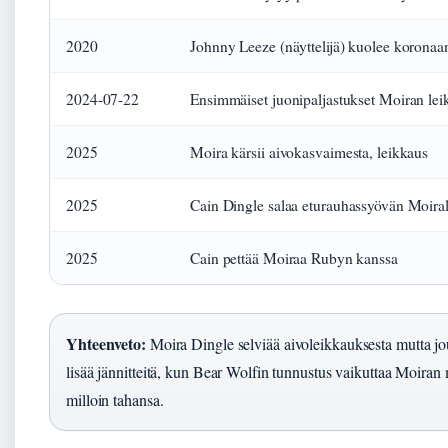
2020
Johnny Leeze (näyttelijä) kuolee koronaa
2024-07-22
Ensimmäiset juonipaljastukset Moiran lei
2025
Moira kärsii aivokasvaimesta, leikkaus
2025
Cain Dingle salaa eturauhassyövän Moiral
2025
Cain pettää Moiraa Rubyn kanssa
Yhteenveto:
Moira Dingle selviää aivoleikkauksesta mutta j
lisää jännitteitä, kun Bear Wolfin tunnustus vaikuttaa Moiran
milloin tahansa.