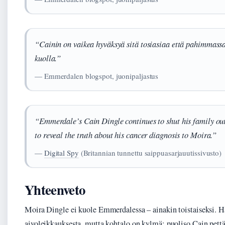
“Cainin on vaikea hyväksyä sitä tosiasiaa että pahimmass
kuolla.”
— Emmerdalen blogspot, juonipaljastus
“Emmerdale’s Cain Dingle continues to shut his family out 
to reveal the truth about his cancer diagnosis to Moira.”
—
Digital Spy
(Britannian tunnettu saippuasarjauutissivusto)
Yhteenveto
Moira Dingle ei kuole Emmerdalessa – ainakin toistaiseksi. H
aivoleikkauksesta, mutta kohtalo on kylmä: puoliso Cain pettä