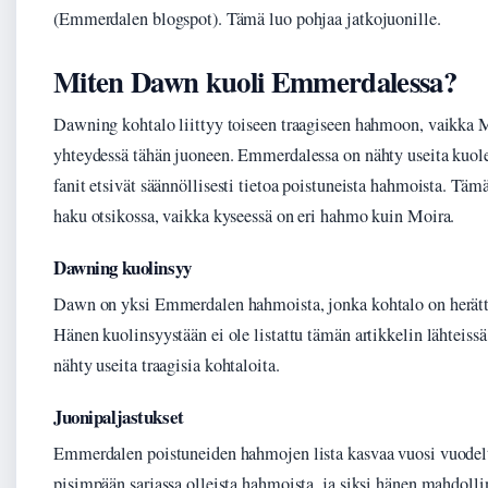
(Emmerdalen blogspot). Tämä luo pohjaa jatkojuonille.
Miten Dawn kuoli Emmerdalessa?
Dawning kohtalo liittyy toiseen traagiseen hahmoon, vaikka M
yhteydessä tähän juoneen. Emmerdalessa on nähty useita kuole
fanit etsivät säännöllisesti tietoa poistuneista hahmoista. Tä
haku otsikossa, vaikka kyseessä on eri hahmo kuin Moira.
Dawning kuolinsyy
Dawn on yksi Emmerdalen hahmoista, jonka kohtalo on herätt
Hänen kuolinsyystään ei ole listattu tämän artikkelin lähteissä 
nähty useita traagisia kohtaloita.
Juonipaljastukset
Emmerdalen poistuneiden hahmojen lista kasvaa vuosi vuodel
pisimpään sarjassa olleista hahmoista, ja siksi hänen mahdoll