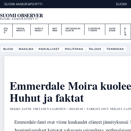
SUOMI AAMURAPORTTI
SUOMI
SUOMI OBSERVER
SUOMI AAMURAPORTTI
ETU
TIETOA
YHTEYS
HIST
TIETOSUOJAS
EVÄSTEKÄ
UUTIS
B
SIV
MEISTÄ
TIEDOT
ORIA
ELOSTE
YTÄNTÖ
KIRJE
L
U
O
GI
BLOGI
MAAILMA
PAIKALLISET
POLITIIKKA
TALOUS
TEKNIIKKA
Emmerdale Moira kuolee 
Huhut ja faktat
MIKKO JANNE VIRTANEN SAARINEN • 2026-05-04 • TARKISTANUT MIKAEL LAI
Emmerdale-fanit ovat viime kuukaudet eläneet jännityksessä:
Juonipaljastukset kertovat vakavasta sairaudesta, perhesalaisu