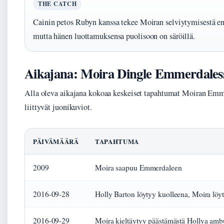
THE CATCH
Cainin petos Rubyn kanssa tekee Moiran selviytymisestä en
mutta hänen luottamuksensa puolisoon on säröillä.
Aikajana: Moira Dingle Emmerdales
Alla oleva aikajana kokoaa keskeiset tapahtumat Moiran Emme
liittyvät juonikuviot.
PÄIVÄMÄÄRÄ
TAPAHTUMA
2009
Moira saapuu Emmerdaleen
2016-09-28
Holly Barton löytyy kuolleena, Moira löy
2016-09-29
Moira kieltäytyy päästämästä Hollya ambu