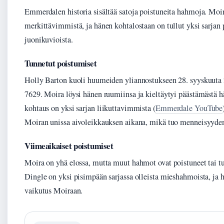
Emmerdalen historia sisältää satoja poistuneita hahmoja. Moi
merkittävimmistä, ja hänen kohtalostaan on tullut yksi sarja
juonikuvioista.
Tunnetut poistumiset
Holly Barton kuoli huumeiden yliannostukseen 28. syyskuuta 
7629. Moira löysi hänen ruumiinsa ja kieltäytyi päästämästä 
kohtaus on yksi sarjan liikuttavimmista (
Emmerdale YouTube
Moiran unissa aivoleikkauksen aikana, mikä tuo menneisyyden
Viimeaikaiset poistumiset
Moira on yhä elossa, mutta muut hahmot ovat poistuneet tai t
Dingle on yksi pisimpään sarjassa olleista mieshahmoista, ja 
vaikutus Moiraan.