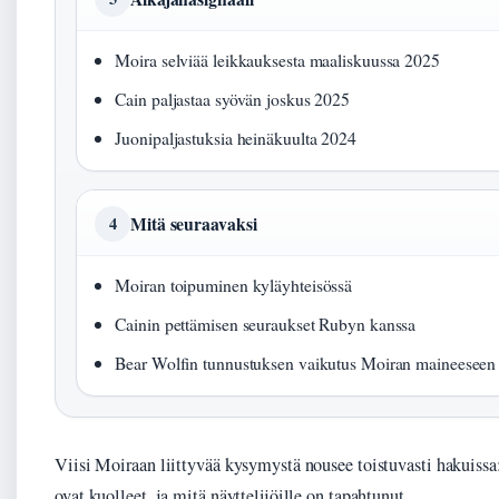
Moira selviää leikkauksesta maaliskuussa 2025
Cain paljastaa syövän joskus 2025
Juonipaljastuksia heinäkuulta 2024
Mitä seuraavaksi
4
Moiran toipuminen kyläyhteisössä
Cainin pettämisen seuraukset Rubyn kanssa
Bear Wolfin tunnustuksen vaikutus Moiran maineeseen
Viisi Moiraan liittyvää kysymystä nousee toistuvasti hakuissa
ovat kuolleet, ja mitä näyttelijöille on tapahtunut.