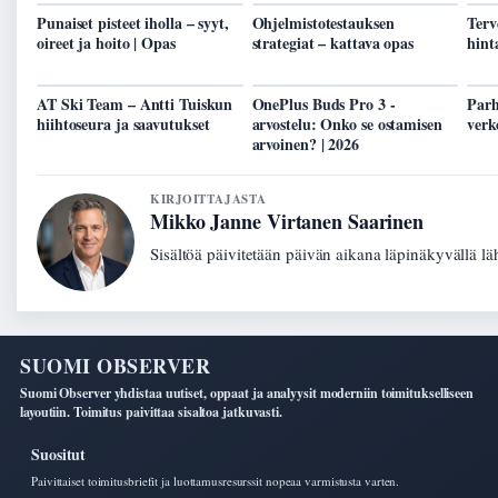
Punaiset pisteet iholla – syyt,
Ohjelmistotestauksen
Terv
oireet ja hoito | Opas
strategiat – kattava opas
hint
AT Ski Team – Antti Tuiskun
OnePlus Buds Pro 3 -
Parh
hiihtoseura ja saavutukset
arvostelu: Onko se ostamisen
verk
arvoinen? | 2026
KIRJOITTAJASTA
Mikko Janne Virtanen Saarinen
Sisältöä päivitetään päivän aikana läpinäkyvällä lä
SUOMI OBSERVER
Suomi Observer yhdistaa uutiset, oppaat ja analyysit moderniin toimitukselliseen
layoutiin. Toimitus paivittaa sisaltoa jatkuvasti.
Suositut
Paivittaiset toimitusbriefit ja luottamusresurssit nopeaa varmistusta varten.