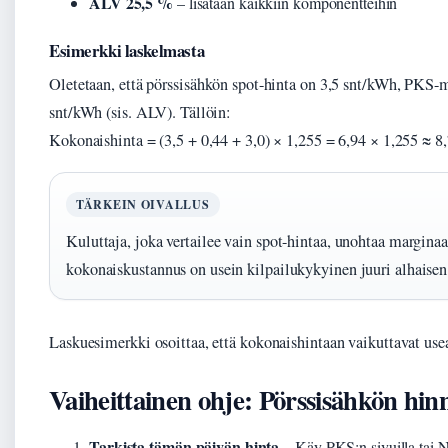
ALV 25,5 %
– lisätään kaikkiin komponentteihin
Esimerkki laskelmasta
Oletetaan, että pörssisähkön spot-hinta on 3,5 snt/kWh, PKS-m
snt/kWh (sis. ALV). Tällöin:
Kokonaishinta = (3,5 + 0,44 + 3,0) × 1,255 = 6,94 × 1,255 ≈ 8
TÄRKEIN OIVALLUS
Kuluttaja, joka vertailee vain spot-hintaa, unohtaa margin
kokonaiskustannus on usein kilpailukykyinen juuri alhaise
Laskuesimerkki osoittaa, että kokonaishintaan vaikuttavat usea
Vaiheittainen ohje: Pörssisähkön hin
Tarkista tämän päivän hinta
– Käy PKS:n sivuilla tai N