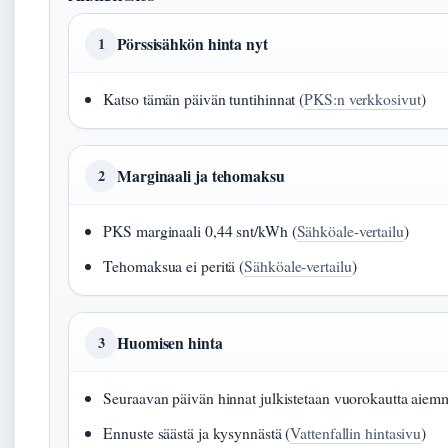
Pörssisähkön hinta nyt
1
Katso tämän päivän tuntihinnat (
PKS:n verkkosivut
)
Marginaali ja tehomaksu
2
PKS marginaali 0,44 snt/kWh (
Sähköale-vertailu
)
Tehomaksua ei peritä (
Sähköale-vertailu
)
Huomisen hinta
3
Seuraavan päivän hinnat julkistetaan vuorokautta aiem
Ennuste säästä ja kysynnästä (
Vattenfallin hintasivu
)