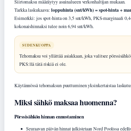
Siirtomaksu määräytyy asuinalueen verkonhaltijan mukaan.
loppuhinta (snt/kWh) = spot-hinta + ma
Tarkka laskukaava:
Esimerkki: jos spot-hinta on 3,5 snt/kWh, PKS-marginaali 0,4
kokonaishinnaksi tulee noin 6,94 snt/kWh.
SUDENKUOPPA
Tehomaksu voi yllättää asiakkaan, joka valitsee pörssisähk
PKS:llä tätä riskiä ei ole.
Käytännössä tehomaksun puuttuminen yksinkertaistaa laskutust
Miksi sähkö maksaa huomenna?
Pörssisähkön hinnan ennustaminen
Seuraavan päivän hinnat julkistetaan Nord Poolissa edelli