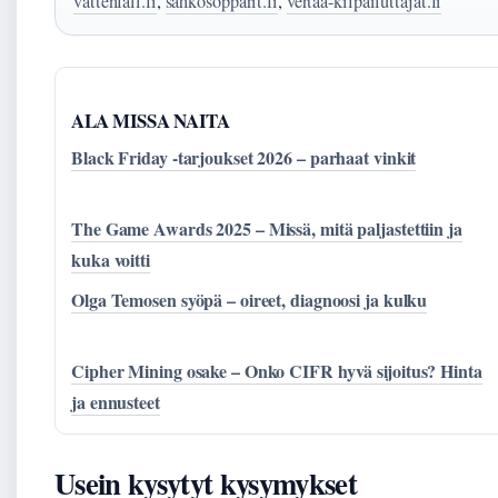
vattenfall.fi
,
sahkosopparit.fi
,
vertaa-kilpailuttajat.fi
ALA MISSA NAITA
Black Friday -tarjoukset 2026 – parhaat vinkit
The Game Awards 2025 – Missä, mitä paljastettiin ja
kuka voitti
Olga Temosen syöpä – oireet, diagnoosi ja kulku
Cipher Mining osake – Onko CIFR hyvä sijoitus? Hinta
ja ennusteet
Usein kysytyt kysymykset