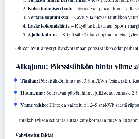
Katso huomisen hinta
– Seuraavan päivän hinnat julkiste
Vertaile sopimuksia
– Käytä yllä olevaa taulukkoa valitak
Laske kokonaishinta
– Käytä laskukaavaa: (spot + margi
Ajoita kulutus
– Käytä sähköä halvimpina tunteina (yleen
Ohjeen avulla pystyt hyödyntämään pörssisähkön edut parhaall
Aikajana: Pörssisähkön hinta viime a
Tänään:
Pörssisähkön hinta nyt 3,5 snt/kWh (esimerkki). Kat
Huomenna:
Seuraavan päivän hinnat julkistettu; ennuste 2,8
Viime viikko:
Hintojen vaihtelu oli 2–5 snt/kWh säästä riipp
Hintakehityksen seuranta auttaa ennakoimaan tulevia kustannu
Vahvistetut faktat