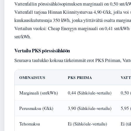
Vattenfallin pörssisähkösopimuksen marginaali on 0,50 snt/kW
Vattenfall tarjoaa Hinnan Kiinnitysturvaa 4,90 €/kk, jolla voi
kuukausikulutusraja 350 kWh, jonka ylittävältä osalta margina
Vertailun vuoksi: Cheap Energyn marginaali on 0,41 snt/kWh 
snt/kWh.
Vertailu PKS pörssisähköön
Seuraava taulukko kokoaa tärkeimmät erot PKS Priiman, Vatte
OMINAISUUS
PKS PRIIMA
VAT
Marginaali (snt/kWh)
0,44 (Sähköale-vertailu)
0,50 
Perusmaksu (€/kk)
3,90 (Sähköale-vertailu)
5,95 
Tehomaksu
Ei (Sähköale-vertailu)
Ei (t