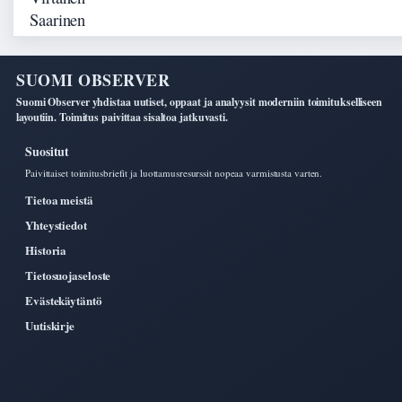
SUOMI OBSERVER
Suomi Observer yhdistaa uutiset, oppaat ja analyysit moderniin toimitukselliseen
layoutiin. Toimitus paivittaa sisaltoa jatkuvasti.
Suositut
Paivittaiset toimitusbriefit ja luottamusresurssit nopeaa varmistusta varten.
Tietoa meistä
Yhteystiedot
Historia
Tietosuojaseloste
Evästekäytäntö
Uutiskirje