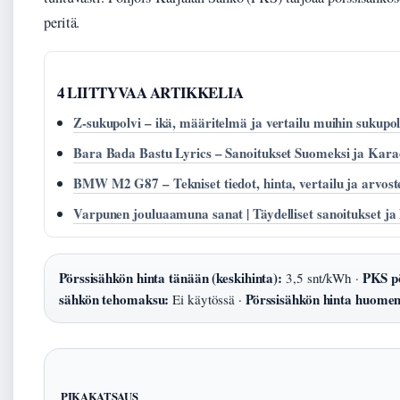
peritä.
4 LIITTYVAA ARTIKKELIA
Z-sukupolvi – ikä, määritelmä ja vertailu muihin sukupol
Bara Bada Bastu Lyrics – Sanoitukset Suomeksi ja Kara
BMW M2 G87 – Tekniset tiedot, hinta, vertailu ja arvost
Varpunen jouluaamuna sanat | Täydelliset sanoitukset ja 
Pörssisähkön hinta tänään (keskihinta):
PKS pö
3,5 snt/kWh ·
sähkön tehomaksu:
Pörssisähkön hinta huomen
Ei käytössä ·
PIKAKATSAUS