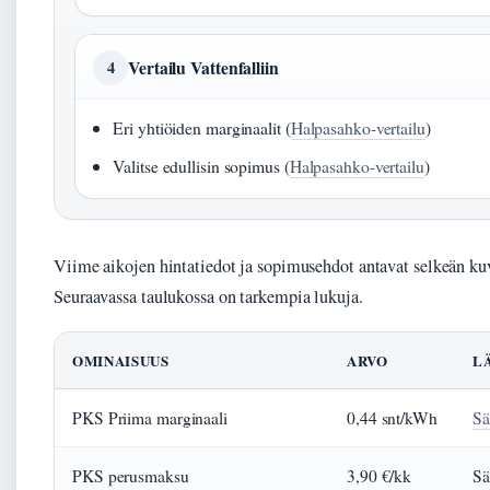
Vertailu Vattenfalliin
4
Eri yhtiöiden marginaalit (
Halpasahko-vertailu
)
Valitse edullisin sopimus (
Halpasahko-vertailu
)
Viime aikojen hintatiedot ja sopimusehdot antavat selkeän ku
Seuraavassa taulukossa on tarkempia lukuja.
OMINAISUUS
ARVO
L
PKS Priima marginaali
0,44 snt/kWh
Sä
PKS perusmaksu
3,90 €/kk
Sä