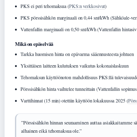
PKS ei peri tehomaksua (
PKS:n verkkosivut
)
PKS pörssisähkön marginaali on 0,44 snt/kWh (Sähköale-vert
Vattenfallin marginaali on 0,50 snt/kWh (Vattenfallin hintasiv
Mikä on epäselvää
Tarkka huomisen hinta on epävarma sääennusteesta johtuen
Yksittäisen laitteen kulutuksen vaikutus kokonaislaskuun
Tehomaksun käyttöönoton mahdollisuus PKS:llä tulevaisuud
Pörssisähkön hinta vaihtelee tunneittain (Vattenfallin sopimus
Varttihinnat (15 min) otettiin käyttöön lokakuussa 2025 (
Pörs
”Pörssisähkön hinnan seuraaminen auttaa asiakkaitamme s
alhainen eikä tehomaksua ole.”