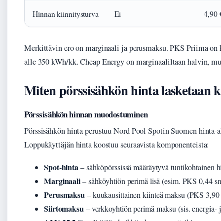
Hinnan kiinnitysturva
Ei
4,90 
Merkittävin ero on marginaali ja perusmaksu. PKS Priima on k
alle 350 kWh/kk. Cheap Energy on marginaaliltaan halvin, m
Miten pörssisähkön hinta lasketaan k
Pörssisähkön hinnan muodostuminen
Pörssisähkön hinta perustuu Nord Pool Spotin Suomen hinta-a
Loppukäyttäjän hinta koostuu seuraavista komponenteista:
Spot-hinta
– sähköpörssissä määräytyvä tuntikohtainen h
Marginaali
– sähköyhtiön perimä lisä (esim. PKS 0,44 s
Perusmaksu
– kuukausittainen kiinteä maksu (PKS 3,90
Siirtomaksu
– verkkoyhtiön perimä maksu (sis. energia-