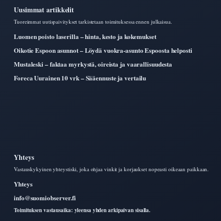
Uusimmat artikkelit
Tuoreimmat uutispaivitykset tarkistetaan toimituksessa ennen julkaisua.
Luomen poisto laserilla – hinta, kesto ja kokemukset
Oikotie Espoon asunnot – Löydä vuokra-asunto Espoosta helposti
Mustaleski – faktaa myrkystä, oireista ja vaarallisuudesta
Foreca Uurainen 10 vrk – Sääennuste ja vertailu
Yhteys
Vastauskykyinen yhteystiski, joka ohjaa vinkit ja korjaukset nopeasti oikeaan paikkaan.
Yhteys
info@suomiobserver.fi
Toimituksen vastausaika: yleensa yhden arkipaivan sisalla.