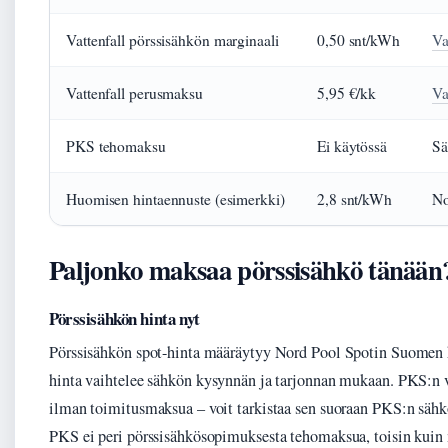
Vattenfall pörssisähkön marginaali
0,50 snt/kWh
Va
Vattenfall perusmaksu
5,95 €/kk
Va
PKS tehomaksu
Ei käytössä
Sä
Huomisen hintaennuste (esimerkki)
2,8 snt/kWh
No
Paljonko maksaa pörssisähkö tänään
Pörssisähkön hinta nyt
Pörssisähkön spot-hinta määräytyy Nord Pool Spotin Suomen h
hinta vaihtelee sähkön kysynnän ja tarjonnan mukaan. PKS:n ve
ilman toimitusmaksua – voit tarkistaa sen suoraan PKS:n sähk
PKS ei peri pörssisähkösopimuksesta tehomaksua, toisin kuin 