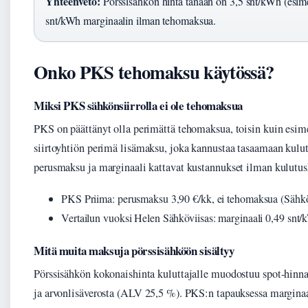
Yhteenveto:
Pörssisähkön hinta tänään on 3,5 snt/kWh (esim
snt/kWh marginaalin ilman tehomaksua.
Onko PKS tehomaksu käytössä?
Miksi PKS sähkönsiirrolla ei ole tehomaksua
PKS on päättänyt olla perimättä tehomaksua, toisin kuin esi
siirtoyhtiön perimä lisämaksu, joka kannustaa tasaamaan kulu
perusmaksu ja marginaali kattavat kustannukset ilman kulutush
PKS Priima: perusmaksu 3,90 €/kk, ei tehomaksua (Sähköa
Vertailun vuoksi Helen Sähköviisas: marginaali 0,49 snt
Mitä muita maksuja pörssisähköön sisältyy
Pörssisähkön kokonaishinta kuluttajalle muodostuu spot-hinna
ja arvonlisäverosta (ALV 25,5 %). PKS:n tapauksessa marginaa