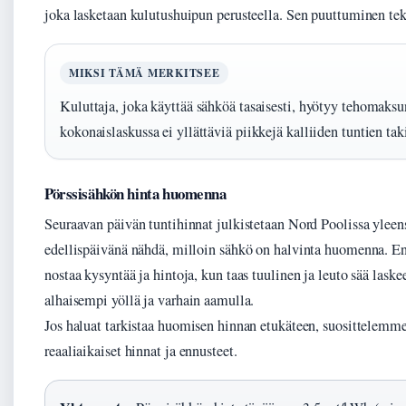
joka lasketaan kulutushuipun perusteella. Sen puuttuminen 
MIKSI TÄMÄ MERKITSEE
Kuluttaja, joka käyttää sähköä tasaisesti, hyötyy tehomaks
kokonaislaskussa ei yllättäviä piikkejä kalliiden tuntien tak
Pörssisähkön hinta huomenna
Seuraavan päivän tuntihinnat julkistetaan Nord Poolissa yleen
edellispäivänä nähdä, milloin sähkö on halvinta huomenna. E
nostaa kysyntää ja hintoja, kun taas tuulinen ja leuto sää lask
alhaisempi yöllä ja varhain aamulla.
Jos haluat tarkistaa huomisen hinnan etukäteen, suosittelemm
reaaliaikaiset hinnat ja ennusteet.