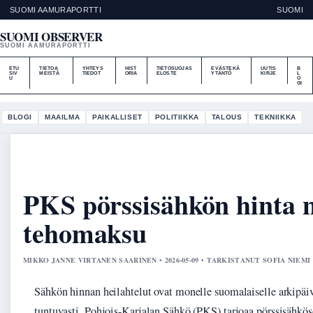
SUOMI AAMURAPORTTI
SUOMI
SUOMI OBSERVER
SUOMI AAMURAPORTTI
ETU
TIETOA
YHTEYS
HIST
TIETOSUOJAS
EVÄSTEKÄ
UUTIS
B
SIV
MEISTÄ
TIEDOT
ORIA
ELOSTE
YTÄNTÖ
KIRJE
L
U
O
GI
BLOGI
MAAILMA
PAIKALLISET
POLITIIKKA
TALOUS
TEKNIIKKA
PKS pörssisähkön hinta n
tehomaksu
MIKKO JANNE VIRTANEN SAARINEN • 2026-05-09 • TARKISTANUT SOFIA NIEMI
Sähkön hinnan heilahtelut ovat monelle suomalaiselle arkipäiv
tuntuvasti. Pohjois-Karjalan Sähkö (PKS) tarjoaa pörssisähkö