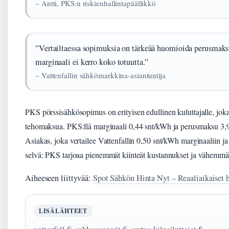
– Antti, PKS:n riskienhallintapäällikkö
”Vertailtaessa sopimuksia on tärkeää huomioida perusmaks
marginaali ei kerro koko totuutta.”
– Vattenfallin sähkömarkkina-asiantuntija
PKS pörssisähkösopimus on erityisen edullinen kuluttajalle, joka
tehomaksua. PKS:llä marginaali 0,44 snt/kWh ja perusmaksu 3,90
Asiakas, joka vertailee Vattenfallin 0,50 snt/kWh marginaaliin 
selvä: PKS tarjoaa pienemmät kiinteät kustannukset ja vähemmän
Aiheeseen liittyvää:
Spot Sähkön Hinta Nyt – Reaaliaikaiset h
LISÄLÄHTEET