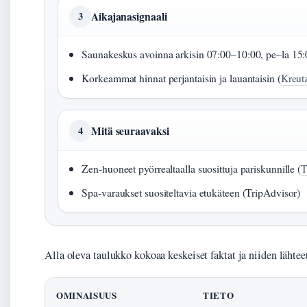
Aikajanasignaali
3
Saunakeskus avoinna arkisin 07:00–10:00, pe–la 15:
Korkeammat hinnat perjantaisin ja lauantaisin (
Kreut
Mitä seuraavaksi
4
Zen-huoneet pyörrealtaalla suosittuja pariskunnille (
T
Spa-varaukset suositeltavia etukäteen (TripAdvisor)
Alla oleva taulukko kokoaa keskeiset faktat ja niiden lähtee
OMINAISUUS
TIETO