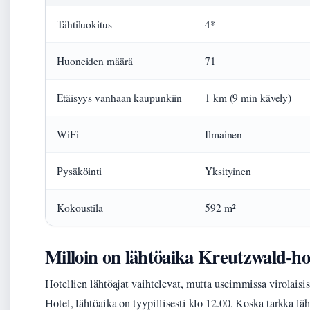
Tähtiluokitus
4*
Huoneiden määrä
71
Etäisyys vanhaan kaupunkiin
1 km (9 min kävely)
WiFi
Ilmainen
Pysäköinti
Yksityinen
Kokoustila
592 m²
Milloin on lähtöaika Kreutzwald-hot
Hotellien lähtöajat vaihtelevat, mutta useimmissa virolaisi
Hotel, lähtöaika on tyypillisesti klo 12.00. Koska tarkka lä