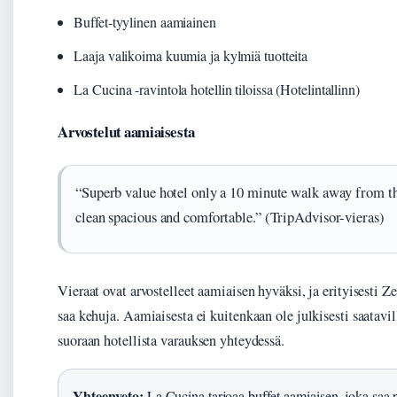
Buffet-tyylinen aamiainen
Laaja valikoima kuumia ja kylmiä tuotteita
La Cucina -ravintola hotellin tiloissa (Hotelintallinn)
Arvostelut aamiaisesta
“Superb value hotel only a 10 minute walk away from t
clean spacious and comfortable.” (TripAdvisor-vieras)
Vieraat ovat arvostelleet aamiaisen hyväksi, ja erityisesti
saa kehuja. Aamiaisesta ei kuitenkaan ole julkisesti saatavil
suoraan hotellista varauksen yhteydessä.
Yhteenveto:
La Cucina tarjoaa buffet-aamiaisen, joka saa po