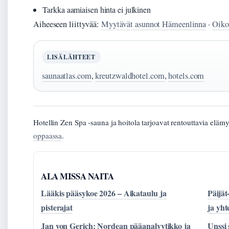
Tarkka aamiaisen hinta ei julkinen
Aiheeseen liittyvää:
Myytävät asunnot Hämeenlinna
·
Oiko
LISÄLÄHTEET
saunaatlas.com
,
kreutzwaldhotel.com
,
hotels.com
Hotellin Zen Spa -sauna ja hoitola tarjoavat rentouttavia elämyk
oppaassa
.
ALA MISSA NAITA
Lääkis pääsykoe 2026 – Aikataulu ja
Päijä
pisterajat
ja yht
Jan von Gerich: Nordean pääanalyytikko ja
Unssi