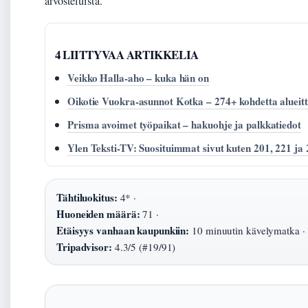
arvosteluista.
4 LIITTYVAA ARTIKKELIA
Veikko Halla-aho – kuka hän on
Oikotie Vuokra-asunnot Kotka – 274+ kohdetta alueitt
Prisma avoimet työpaikat – hakuohje ja palkkatiedot
Ylen Teksti-TV: Suosituimmat sivut kuten 201, 221 ja
Tähtiluokitus:
4* ·
Huoneiden määrä:
71 ·
Etäisyys vanhaan kaupunkiin:
10 minuutin kävelymatka ·
Tripadvisor:
4.3/5 (#19/91)