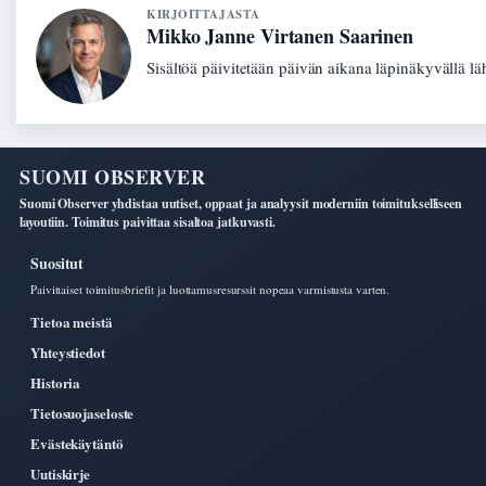
KIRJOITTAJASTA
Mikko Janne Virtanen Saarinen
Sisältöä päivitetään päivän aikana läpinäkyvällä lä
SUOMI OBSERVER
Suomi Observer yhdistaa uutiset, oppaat ja analyysit moderniin toimitukselliseen
layoutiin. Toimitus paivittaa sisaltoa jatkuvasti.
Suositut
Paivittaiset toimitusbriefit ja luottamusresurssit nopeaa varmistusta varten.
Tietoa meistä
Yhteystiedot
Historia
Tietosuojaseloste
Evästekäytäntö
Uutiskirje