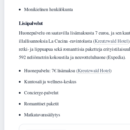
Monikielinen henkilökunta
Lisäpalvelut
Huonepalvelu on saatavilla lisämaksusta 7 euroa, ja sen kautt
illallisannoksia La Cucina -ravintolasta (
Kreutzwald Hotel
)
retki- ja lippuapua sekä romanttisia paketteja erityistilaisu
592 neliömetrin kokoustila ja neuvotteluhuone (Expedia).
Huonepalvelu: 7€ lisämaksu (
Kreutzwald Hotel
)
Kuntosali ja wellness-keskus
Concierge-palvelut
Romanttiset paketit
Matkatavarasäilytys