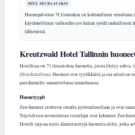
MITÄ SEURAAVAKSI
Huonepalvelun 7€ lisämaksu on kohtuullinen verrattuna m
käytännöllinen vaihtoehto jos haluat syödä rauhallisesti
lähtemistä.
Kreutzwald Hotel Tallinnin huoneet 
Hotellissa on 71 ilmastoitua huonetta, joista löytyy sohva, 
(
Hotelintallinn
). Huoneet ovat tyylikkäitä ja osa niistä on e
pariskunnille suunnitellussa tunnelmassa.
Huonetyypit
Zen-huoneet erottuvat omalla pyörreallasellaan ja ovat saanee
TripAdvisor-arvosteluissa vierailijat ovat kehuneet Zen-huon
Hotelli tarjoaa myös äänieristettyjä huoneita niille, jotka ar