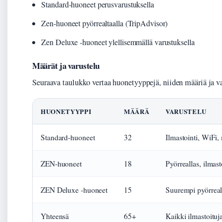
Standard-huoneet perusvarustuksella
Zen-huoneet pyörrealtaalla (TripAdvisor)
Zen Deluxe -huoneet ylellisemmällä varustuksella
Määrät ja varustelu
Seuraava taulukko vertaa huonetyyppejä, niiden määriä ja va
HUONETYYPPI
MÄÄRÄ
VARUSTELU
Standard-huoneet
32
Ilmastointi, WiFi,
ZEN-huoneet
18
Pyörreallas, ilmast
ZEN Deluxe -huoneet
15
Suurempi pyörrealla
Yhteensä
65+
Kaikki ilmastoituj