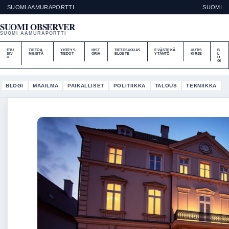
SUOMI AAMURAPORTTI
SUOMI
SUOMI OBSERVER
SUOMI AAMURAPORTTI
ETU
TIETOA
YHTEYS
HIST
TIETOSUOJAS
EVÄSTEKÄ
UUTIS
B
SIV
MEISTÄ
TIEDOT
ORIA
ELOSTE
YTÄNTÖ
KIRJE
L
U
O
GI
BLOGI
MAAILMA
PAIKALLISET
POLITIIKKA
TALOUS
TEKNIIKKA