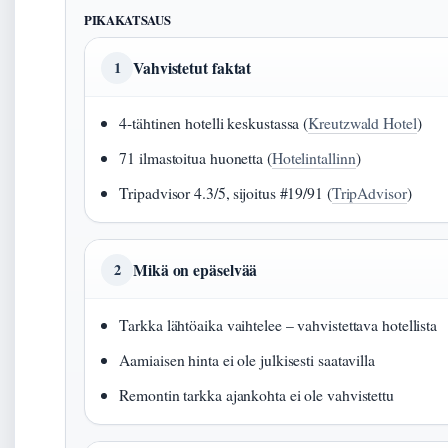
PIKAKATSAUS
Vahvistetut faktat
1
4-tähtinen hotelli keskustassa (
Kreutzwald Hotel
)
71 ilmastoitua huonetta (
Hotelintallinn
)
Tripadvisor 4.3/5, sijoitus #19/91 (
TripAdvisor
)
Mikä on epäselvää
2
Tarkka lähtöaika vaihtelee – vahvistettava hotellista
Aamiaisen hinta ei ole julkisesti saatavilla
Remontin tarkka ajankohta ei ole vahvistettu