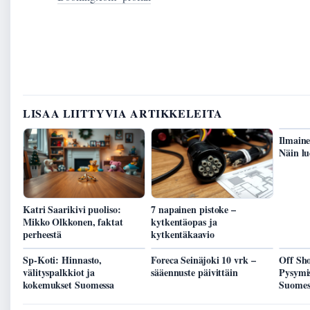
LISAA LIITTYVIA ARTIKKELEITA
Ilmaine
Näin lu
Katri Saarikivi puoliso:
7 napainen pistoke –
Mikko Olkkonen, faktat
kytkentäopas ja
perheestä
kytkentäkaavio
Sp-Koti: Hinnasto,
Foreca Seinäjoki 10 vrk –
Off Sho
välityspalkkiot ja
sääennuste päivittäin
Pysymis
kokemukset Suomessa
Suomes