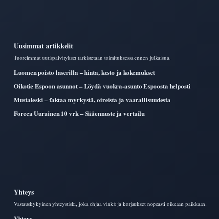
Uusimmat artikkelit
Tuoreimmat uutispaivitykset tarkistetaan toimituksessa ennen julkaisua.
Luomen poisto laserilla – hinta, kesto ja kokemukset
Oikotie Espoon asunnot – Löydä vuokra-asunto Espoosta helposti
Mustaleski – faktaa myrkystä, oireista ja vaarallisuudesta
Foreca Uurainen 10 vrk – Sääennuste ja vertailu
Yhteys
Vastauskykyinen yhteystiski, joka ohjaa vinkit ja korjaukset nopeasti oikeaan paikkaan.
Yhteys