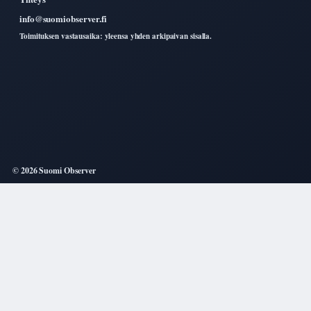
info@suomiobserver.fi
Toimituksen vastausaika: yleensa yhden arkipaivan sisalla.
© 2026 Suomi Observer