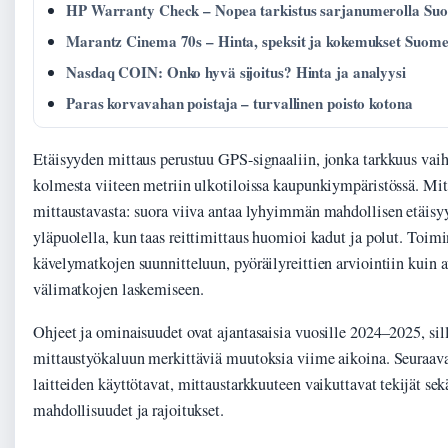
HP Warranty Check – Nopea tarkistus sarjanumerolla Su
Marantz Cinema 70s – Hinta, speksit ja kokemukset Suome
Nasdaq COIN: Onko hyvä sijoitus? Hinta ja analyysi
Paras korvavahan poistaja – turvallinen poisto kotona
Etäisyyden mittaus perustuu GPS-signaaliin, jonka tarkkuus vaiht
kolmesta viiteen metriin ulkotiloissa kaupunkiympäristössä. Mit
mittaustavasta: suora viiva antaa lyhyimmän mahdollisen etäis
yläpuolella, kun taas reittimittaus huomioi kadut ja polut. Toimi
kävelymatkojen suunnitteluun, pyöräilyreittien arviointiin kuin a
välimatkojen laskemiseen.
Ohjeet ja ominaisuudet ovat ajantasaisia vuosille 2024–2025, sil
mittaustyökaluun merkittäviä muutoksia viime aikoina. Seuraava
laitteiden käyttötavat, mittaustarkkuuteen vaikuttavat tekijät sek
mahdollisuudet ja rajoitukset.