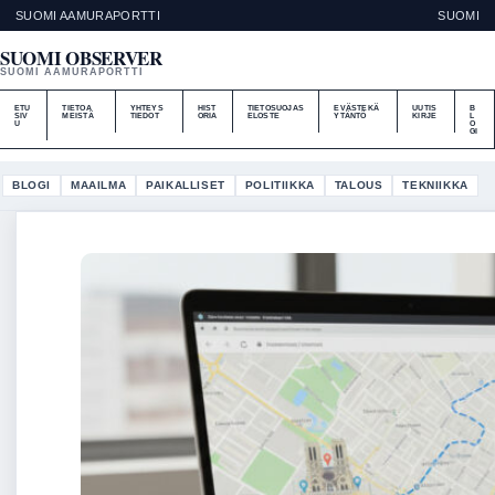
SUOMI AAMURAPORTTI
SUOMI
SUOMI OBSERVER
SUOMI AAMURAPORTTI
ETU
TIETOA
YHTEYS
HIST
TIETOSUOJAS
EVÄSTEKÄ
UUTIS
B
SIV
MEISTÄ
TIEDOT
ORIA
ELOSTE
YTÄNTÖ
KIRJE
L
U
O
GI
BLOGI
MAAILMA
PAIKALLISET
POLITIIKKA
TALOUS
TEKNIIKKA