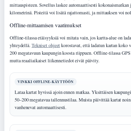
mittauspisteen. Sovellus laskee automaattisesti kokonaismatkan j
kilometrinä. Pisteitä voi lisätä rajattomasti, ja mittauksen voi no
Offline-mittaamisen vaatimukset
Offline-tilassa etäisyyksiä voi mitata vain, jos kartta-alue on la
yhteydellä.
Tekniset ohjeet
korostavat, että ladatun kartan koko 
200 megatavuun kaupungin koosta riippuen. Offline-tilassa GPS 
mutta reaaliaikaiset liikennetiedot eivät päivity.
VINKKI OFFLINE-KÄYTTÖÖN
Lataa kartat hyvissä ajoin ennen matkaa. Yksittäisen kaupungin
50–200 megatavua tallennustilaa. Muista päivittää kartat noin
vanhenevat automaattisesti.