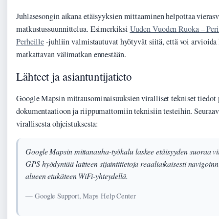
Juhlasesongin aikana etäisyyksien mittaaminen helpottaa vierasv
matkustussuunnittelua. Esimerkiksi
Uuden Vuoden Ruoka – Peri
Perheille
-juhliin valmistautuvat hyötyvät siitä, että voi arvioida
matkattavan välimatkan ennestään.
Lähteet ja asiantuntijatieto
Google Mapsin mittausominaisuuksien viralliset tekniset tiedot
dokumentaatioon ja riippumattomiin teknisiin testeihin. Seuraav
virallisesta ohjeistuksesta:
Google Mapsin mittanauha-työkalu laskee etäisyyden suoraa viiva
GPS hyödyntää laitteen sijaintitietoja reaaliaikaisesti navigoinn
alueen etukäteen WiFi-yhteydellä.
— Google Support, Maps Help Center