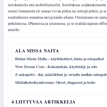
tietokoneella että mobiililaitteilla. Sovelluksen sisäänrakennett
toimii linnuntietä eli suoraa viivaa pitkin tai reittejä pitkin, ja 
reaaliaikaista seurantaa navigoinnin aikana. Ominaisuus on saata
puhelimissa, iPhoneissa ja selaimessa, ja se sisältää rajatun offlin
alueille.
ALA MISSA NAITA
Biolan Musta Multa – käyttökohteet, hinta ja ostopaikat
Wow Dream Coat – Kokemuksia, käyttöohje ja osto
Z-sukupolvi – ikä, määritelmä ja vertailu muihin sukupolv
Sikiöalkoholisyndrooma: Oireet, diagnoosi ja hoito
4 LIITTYVAA ARTIKKELIA