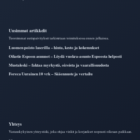
Uusimmat artikkelit
Tuoreimmat uutispaivitykset tarkistetaan toimituksessa ennen julkaisua.
Luomen poisto laserilla – hinta, kesto ja kokemukset
Oikotie Espoon asunnot – Löydä vuokra-asunto Espoosta helposti
Mustaleski – faktaa myrkystä, oireista ja vaarallisuudesta
Foreca Uurainen 10 vrk – Sääennuste ja vertailu
Yhteys
Vastauskykyinen yhteystiski, joka ohjaa vinkit ja korjaukset nopeasti oikeaan paikkaan.