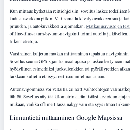
Kun mittaus kytketään reittiohjeisiin, sovellus laskee todellisen
kadustusverkkoa pitkin. Valitsemalla kävelykuvakkeen saa jalkais
pituuden, ja autokuvakkeella ajomatkan.
Matkailusivustojen test
offline-tilassa turn-by-turn-navigointi toimii autolla ja kävellen, 
liikennetietoja.
Varsinainen kuljetun matkan mittaaminen tapahtuu navigoinnin o
Sovellus seuraa GPS-sijaintia reaaliajassa ja laskee kertyneen ma
hyödyllinen esimerkiksi juoksulenkkien tai pyöräilyretkien aikan
tarkkaan kuljettu etäisyys reittisuunnitelman sijaan.
Autonavigoinnissa voi vertailla eri reittivaihtoehtojen välimatko
lähtöä. Sovellus näyttää kilometrimäärän lisäksi arvioidun ajaja
mukaan, vaikka offline-tilassa näkyy vain etäisyys ilman liikenne
Linnuntietä mittaaminen Google Mapsissa