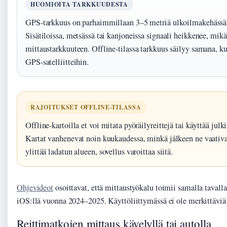
HUOMIOITA TARKKUUDESTA
GPS-tarkkuus on parhaimmillaan 3–5 metriä ulkoilmakehässä 
Sisätiloissa, metsässä tai kanjoneissa signaali heikkenee, mikä
mittaustarkkuuteen. Offline-tilassa tarkkuus säilyy samana, k
GPS-satelliitteihin.
RAJOITUKSET OFFLINE-TILASSA
Offline-kartoilla et voi mitata pyöräilyreittejä tai käyttää julki
Kartat vanhenevat noin kuukaudessa, minkä jälkeen ne vaativat 
ylittää ladatun alueen, sovellus varoittaa siitä.
Ohjevideot
osoittavat, että mittaustyökalu toimii samalla tavalla
iOS:llä vuonna 2024–2025. Käyttöliittymässä ei ole merkittäviä e
Reittimatkojen mittaus kävelyllä tai autolla