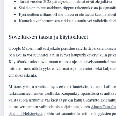
Tarkat vuoden 2025 päivityssuunnitelmat eivät ole julkisia
Sisätilojen mittaustarkkuus riippuu rakennuksesta ja signaali
Pyöräreittien mittaus offline-tilassa ei ole tuettu kaikilla alueil
Karttadatavanhentumisen tarkka aikataulu voi vaihdella aluei
Sovelluksen tausta ja käyttöalueet
Google Mapsin mittaustyökalu perustuu satelliittipaikannukseen 
Sen avulla voi suunnitella niin lyhyet kaupunkikävelyt kuin pit
Käyttötarkoituksia ovat muun muassa ajo- ja kävelysuunnitelmat,
mittaaminen, nähtävyyksien välimatkojen arviointi sekä kuljet
ennakkolaskenta.
Mittaustyökalu soveltuu myös erikoistilanteisiin, kuten ulkoilure
tarkistamiseen ennen vaellusta. Kaupunkiympäristössä se auttaa
valita suora linnuntie vai kiertää pitkin katuja. Ravintolavierailu
auttaa vertaamaan vaihtoehtoisia sijainteja, kuten
Ahaan Tam San
sijainnit Helsingissä
, joihin voi suunnitella reitin etäisyyksien pe