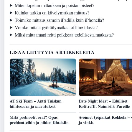
Miten lopetan mittauksen ja poistan pisteet?
Kuinka tarkka on kävelymatkan mittaus?
Toimiiko mittaus samoin iPadilla kuin iPhonella?
Voinko mitata pyöräilymatkaa offline-tilassa?
Miksi mittaamani reitti poikkeaa todellisesta matkasta?
LISAA LIITTYVIA ARTIKKELEITA
AT Ski Team – Antti Tuiskun
Date Night Ideat – Edulliset
hiihtoseura ja saavutukset
Kotitreffit Naimisille Pareille
Mitä prebiootit ovat? Opas
Avoimet työpaikat Kokkola – v
prebiootteihin ja niiden lähteisiin
ja vinkit