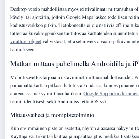
Desktop-versio mahdollistaa myös reittivalinnat: mittanauhan oll
kävely- tai ajoreitin, jolloin Google Maps laskee todellisen reiti
kadustusverkkoa pitkin. Tietokoneella ei ole natiivia offline-tuke
tallentaa kuvakaappauksen tai tulostaa karttalehden suunnittelua
viralliset ohjeet
vahvistavat, että selainversio vaatii jatkuvan in
toimiakseen.
Matkan mittaus puhelimella Androidilla ja iP
Mobiilisovellus tarjoaa joustavimmat mittausmahdollisuudet. Pro
painamalla karttaa pitkään halutussa kohdassa, kunnes punainen 
alareunassa näkyy mittanauha-ikoni.
Google Supportin dokumen
toimii identtisesti sekä Androidissa että iOS:ssä.
Mittausvaiheet ja monipistetoiminto
Kun ensimmäinen piste on asetettu, näytön alaosassa näkyy mitt
Käyttäjä voi liikuttaa karttaa ja napauttaa plus-merkkiä lisätäks