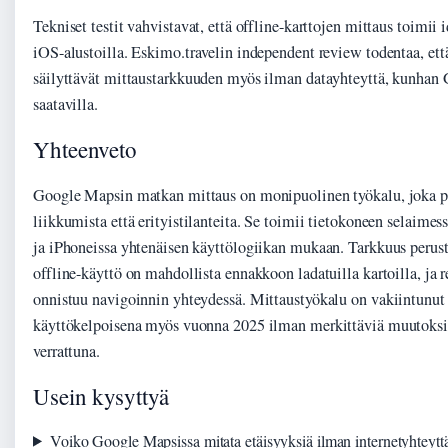
Tekniset testit vahvistavat, että offline-karttojen mittaus toimii 
iOS-alustoilla. Eskimo.travelin independent review todentaa, että
säilyttävät mittaustarkkuuden myös ilman datayhteyttä, kunhan 
saatavilla.
Yhteenveto
Google Mapsin matkan mittaus on monipuolinen työkalu, joka pa
liikkumista että erityistilanteita. Se toimii tietokoneen selaime
ja iPhoneissa yhtenäisen käyttölogiikan mukaan. Tarkkuus perus
offline-käyttö on mahdollista ennakkoon ladatuilla kartoilla, ja r
onnistuu navigoinnin yhteydessä. Mittaustyökalu on vakiintunut
käyttökelpoisena myös vuonna 2025 ilman merkittäviä muutoksia
verrattuna.
Usein kysyttyä
Voiko Google Mapsissa mitata etäisyyksiä ilman internetyhteytt