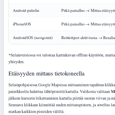
Android-puhelin
Pitkä painallus → Mittaa etäisyytt
iPhone/iOS
Pitkä painallus → Mittaa etäisyytt
Android/iOS (navigointi)
Reittiohjeet aktiivisena → Reaali
*Selainversiossa voi tulostaa karttakuvan offline-käyttöön, mutta
yhteyden.
Etäisyyden mittaus tietokoneella
Selainpohjaisessa Google Mapsissa mittaaminen tapahtuu klikka
Mi
painikkeella haluttua lähtöpistettä kartalla. Valikosta valitaan
jälkeen kursorin liikuttaminen kartalla piirtää suoran viivan ja n
Seuraava klikkaus kiinnittää uuden mittauspisteen, ja sovellus l
matkan kaikkien pisteiden välillä.