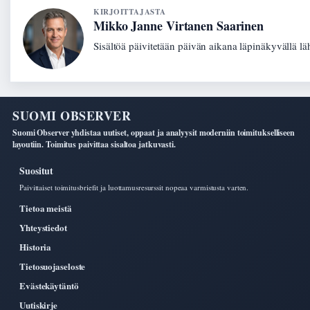
KIRJOITTAJASTA
Mikko Janne Virtanen Saarinen
Sisältöä päivitetään päivän aikana läpinäkyvällä lä
SUOMI OBSERVER
Suomi Observer yhdistaa uutiset, oppaat ja analyysit moderniin toimitukselliseen
layoutiin. Toimitus paivittaa sisaltoa jatkuvasti.
Suositut
Paivittaiset toimitusbriefit ja luottamusresurssit nopeaa varmistusta varten.
Tietoa meistä
Yhteystiedot
Historia
Tietosuojaseloste
Evästekäytäntö
Uutiskirje