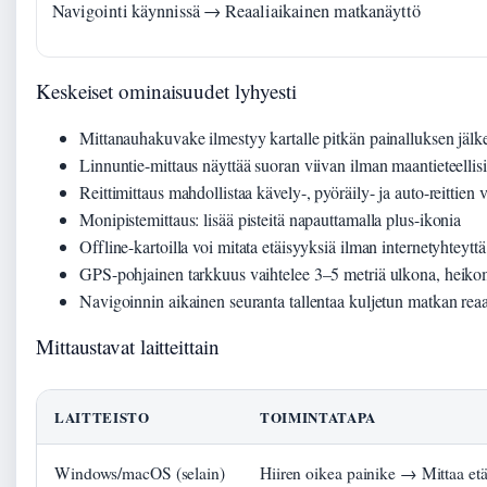
Navigointi käynnissä → Reaaliaikainen matkanäyttö
Keskeiset ominaisuudet lyhyesti
Mittanauhakuvake ilmestyy kartalle pitkän painalluksen jälk
Linnuntie-mittaus näyttää suoran viivan ilman maantieteellisi
Reittimittaus mahdollistaa kävely-, pyöräily- ja auto-reittien v
Monipistemittaus: lisää pisteitä napauttamalla plus-ikonia
Offline-kartoilla voi mitata etäisyyksiä ilman internetyhteyttä
GPS-pohjainen tarkkuus vaihtelee 3–5 metriä ulkona, heikomp
Navigoinnin aikainen seuranta tallentaa kuljetun matkan reaa
Mittaustavat laitteittain
LAITTEISTO
TOIMINTATAPA
Windows/macOS (selain)
Hiiren oikea painike → Mittaa etä