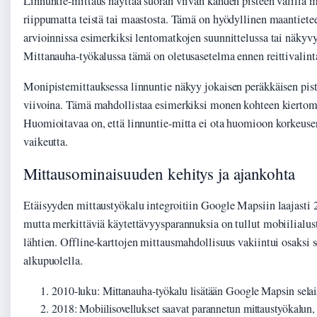
Linnuntie-mittaus näyttää suoran viivan kahden pisteen välillä 
riippumatta teistä tai maastosta. Tämä on hyödyllinen maantietee
arvioinnissa esimerkiksi lentomatkojen suunnittelussa tai näkyv
Mittanauha-työkalussa tämä on oletusasetelma ennen reittivalint
Monipistemittauksessa linnuntie näkyy jokaisen peräkkäisen pist
viivoina. Tämä mahdollistaa esimerkiksi monen kohteen kiertom
Huomioitavaa on, että linnuntie-mitta ei ota huomioon korkeuse
vaikeutta.
Mittausominaisuuden kehitys ja ajankohta
Etäisyyden mittaustyökalu integroitiin Google Mapsiin laajasti 
mutta merkittäviä käytettävyysparannuksia on tullut mobiilialus
lähtien. Offline-karttojen mittausmahdollisuus vakiintui osaksi 
alkupuolella.
2010-luku
: Mittanauha-työkalu lisätään Google Mapsin selai
2018
: Mobiilisovellukset saavat parannetun mittaustyökalun,