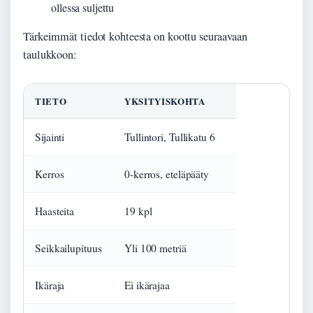
ollessa suljettu
Tärkeimmät tiedot kohteesta on koottu seuraavaan
taulukkoon:
TIETO
YKSITYISKOHTA
Sijainti
Tullintori, Tullikatu 6
Kerros
0-kerros, eteläpääty
Haasteita
19 kpl
Seikkailupituus
Yli 100 metriä
Ikäraja
Ei ikärajaa