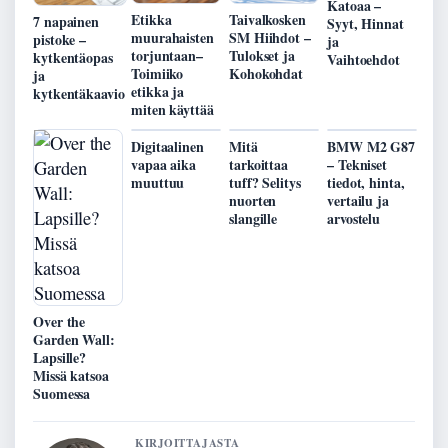
Katoaa –
Etikka
Taivalkosken
7 napainen
Syyt, Hinnat
muurahaisten
SM Hiihdot –
pistoke –
ja
torjuntaan–
Tulokset ja
kytkentäopas
Vaihtoehdot
Toimiiko
Kohokohdat
ja
etikka ja
kytkentäkaavio
miten käyttää
Digitaalinen
Mitä
BMW M2 G87
vapaa aika
tarkoittaa
– Tekniset
muuttuu
tuff? Selitys
tiedot, hinta,
nuorten
vertailu ja
slangille
arvostelu
Over the
Garden Wall:
Lapsille?
Missä katsoa
Suomessa
KIRJOITTAJASTA