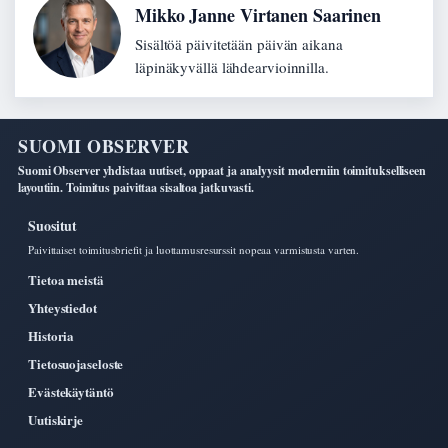
Mikko Janne Virtanen Saarinen
Sisältöä päivitetään päivän aikana
läpinäkyvällä lähdearvioinnilla.
SUOMI OBSERVER
Suomi Observer yhdistaa uutiset, oppaat ja analyysit moderniin toimitukselliseen
layoutiin. Toimitus paivittaa sisaltoa jatkuvasti.
Suositut
Paivittaiset toimitusbriefit ja luottamusresurssit nopeaa varmistusta varten.
Tietoa meistä
Yhteystiedot
Historia
Tietosuojaseloste
Evästekäytäntö
Uutiskirje