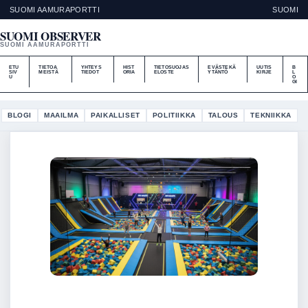
SUOMI AAMURAPORTTI
SUOMI
SUOMI OBSERVER
SUOMI AAMURAPORTTI
ETU
TIETOA
YHTEYS
HIST
TIETOSUOJAS
EVÄSTEKÄ
UUTIS
B
SIV
MEISTÄ
TIEDOT
ORIA
ELOSTE
YTÄNTÖ
KIRJE
L
U
O
GI
BLOGI
MAAILMA
PAIKALLISET
POLITIIKKA
TALOUS
TEKNIIKKA