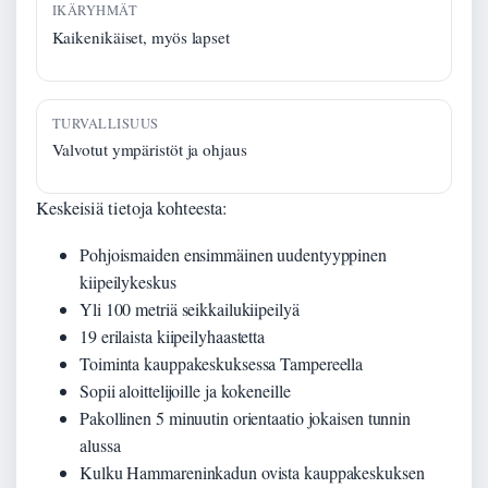
IKÄRYHMÄT
Kaikenikäiset, myös lapset
TURVALLISUUS
Valvotut ympäristöt ja ohjaus
Keskeisiä tietoja kohteesta:
Pohjoismaiden ensimmäinen uudentyyppinen
kiipeilykeskus
Yli 100 metriä seikkailukiipeilyä
19 erilaista kiipeilyhaastetta
Toiminta kauppakeskuksessa Tampereella
Sopii aloittelijoille ja kokeneille
Pakollinen 5 minuutin orientaatio jokaisen tunnin
alussa
Kulku Hammareninkadun ovista kauppakeskuksen