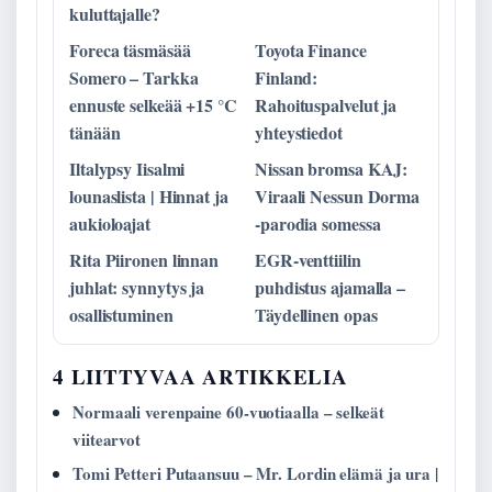
kuluttajalle?
Foreca täsmäsää
Toyota Finance
Somero – Tarkka
Finland:
ennuste selkeää +15 °C
Rahoituspalvelut ja
tänään
yhteystiedot
Iltalypsy Iisalmi
Nissan bromsa KAJ:
lounaslista | Hinnat ja
Viraali Nessun Dorma
aukioloajat
-parodia somessa
Rita Piironen linnan
EGR-venttiilin
juhlat: synnytys ja
puhdistus ajamalla –
osallistuminen
Täydellinen opas
4 LIITTYVAA ARTIKKELIA
Normaali verenpaine 60-vuotiaalla – selkeät
viitearvot
Tomi Petteri Putaansuu – Mr. Lordin elämä ja ura |