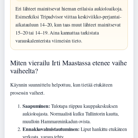
Eri lähteet mainitsevat hieman erilaisia aukioloaikoja.
Esimerkiksi Tripadvisor viittaa keskiviikko-perjantai-
aikatauluun 14–20, kun taas muut lähteet mainitsevat
15–20 tai 14–19. Aina kannattaa tarkistata
varauskalenterista viimeisin tieto.
Miten vierailu Irti Maastassa etenee vaihe
vaiheelta?
Käynnin suunnittelu helpottuu, kun tietää etukäteen
prosessin vaiheet.
Saapuminen:
Tulotapa riippuu kauppakeskuksen
aukioloajasta. Normaalisti kulku Tullintorin kautta,
muulloin Hammareninkadun ovista.
Ennakkovalmistautuminen:
Liput hankittu etukäteen
verkosta, varaus tehty.