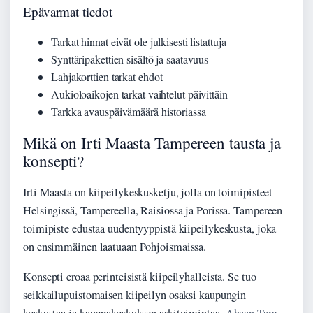
Epävarmat tiedot
Tarkat hinnat eivät ole julkisesti listattuja
Synttäripakettien sisältö ja saatavuus
Lahjakorttien tarkat ehdot
Aukioloaikojen tarkat vaihtelut päivittäin
Tarkka avauspäivämäärä historiassa
Mikä on Irti Maasta Tampereen tausta ja
konsepti?
Irti Maasta on kiipeilykeskusketju, jolla on toimipisteet
Helsingissä, Tampereella, Raisiossa ja Porissa. Tampereen
toimipiste edustaa uudentyyppistä kiipeilykeskusta, joka
on ensimmäinen laatuaan Pohjoismaissa.
Konsepti eroaa perinteisistä kiipeilyhalleista. Se tuo
seikkailupuistomaisen kiipeilyn osaksi kaupungin