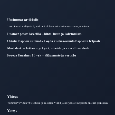
Uusimmat artikkelit
Tuoreimmat uutispaivitykset tarkistetaan toimituksessa ennen julkaisua.
Luomen poisto laserilla – hinta, kesto ja kokemukset
Oikotie Espoon asunnot – Löydä vuokra-asunto Espoosta helposti
Mustaleski – faktaa myrkystä, oireista ja vaarallisuudesta
Foreca Uurainen 10 vrk – Sääennuste ja vertailu
Yhteys
Vastauskykyinen yhteystiski, joka ohjaa vinkit ja korjaukset nopeasti oikeaan paikkaan.
Yhteys