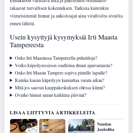
Ennakkoon varattava aika ja pakollinen orientaatio
takaavat turvallisen kokemuksen. Tarkista kuitenkin
viimeisimmät hinnat ja aukioloajat aina virallisilta sivuilta
ennen lähtöä.
Usein kysyttyjä kysymyksiä Irti Maasta
Tampereesta
Onko Irti Maastassa Tampereella pukutiloja?
Voiko kiipeilysessioon osallistua ilman ajanvarausta?
Onko Irti Maasta Tampere sopiva pienille lapsille?
Kuinka kauan kiipeilyyn kannattaa varata aikaa?
Mitä jos saavun kauppakeskuksen ollessa kiinni?
Ovatko hinnat samat kaikkina päivinä?
LISAA LIITTYVIA ARTIKKELEITA
Naudan
Jauheliha