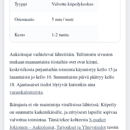
Tyyppi
Valvottu kiipeilykeskus
Orientaatio
5 min / tunti
Kesto
1-2 tuntia
Aukioloajat vaihtelevat lähteittäin. Tullintorin sivuston
mukaan maanantaista tiistaihin ovet ovat kiinni,
keskiviikosta perjantaihin toiminta käynnistyy kello 15 ja
lauantaisin jo kello 10. Sunnuntaisin päivä päättyy kello
18. Ajantasaiset tiedot löytyvät kuitenkin aina
varauskalenterista
.
Ikärajasta ei ole mainintoja virallisissa lähteissä. Kiipeily
on suunnattu kaikenikäisille, ja erityisesti lapsille sopivaa
valvottua toimintaa. Tämä tekee kohteesta
S-market
Jokioinen – Aukioloajat, Tarjoukset ja Yhteystiedot
tavoin