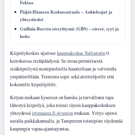
Faktaa
Päijät-Hämeen Keskussairaala – Aukioloajat ja
yhteystiedot
Guillain-Barrén oireyhtymä (GBS) – oireet, syyt ja
hoito
Kiipeilykeskus sijaitsee
kauppakeskus Tullintorin
0.
kerroksessa eteläpäädyssä. Se eroaa perinteisestä
sisäkiipeilystä monipuolisilla haasteillaan ja valvotulla
ympäristöllään. Toiminta sopii sekä aloittelijoille että
kokeneille kiipeilijöille.
Ketjun mukaan kyseessä on hauska ja turvallinen tapa
lähestyä kiipeilyä, joka toimii täysin kauppakeskuksen
yhteydessä
irtimaasta.fi-sivuston
mukaan. Yritys operoi
usealla paikkakunnalla, ja Tampereen toimipiste täydentää
kaupungin vapaa-ajantarjontaa.