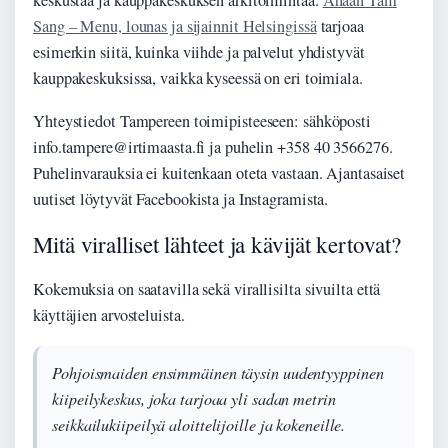
keskustaa ja kauppakeskuksen arkitoimintaa.
Ahaan Tam
Sang – Menu, lounas ja sijainnit Helsingissä
tarjoaa
esimerkin siitä, kuinka viihde ja palvelut yhdistyvät
kauppakeskuksissa, vaikka kyseessä on eri toimiala.
Yhteystiedot Tampereen toimipisteeseen: sähköposti
info.tampere@irtimaasta.fi ja puhelin +358 40 3566276.
Puhelinvarauksia ei kuitenkaan oteta vastaan. Ajantasaiset
uutiset löytyvät Facebookista ja Instagramista.
Mitä viralliset lähteet ja kävijät kertovat?
Kokemuksia on saatavilla sekä virallisilta sivuilta että
käyttäjien arvosteluista.
Pohjoismaiden ensimmäinen täysin uudentyyppinen
kiipeilykeskus, joka tarjoaa yli sadan metrin
seikkailukiipeilyä aloittelijoille ja kokeneille.