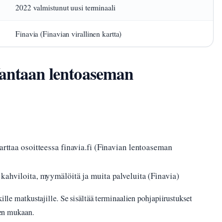
2022 valmistunut uusi terminaali
Finavia (Finavian virallinen kartta)
Vantaan lentoaseman
arttaa osoitteessa finavia.fi (Finavian lentoaseman
 kahviloita, myymälöitä ja muita palveluita (Finavia)
kille matkustajille. Se sisältää terminaalien pohjapiirustukset
peen mukaan.