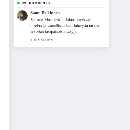
LIVE-KOMMENTIT
Mikael Laine
Hyvaa taustoitusta aiheesta Luomen poisto
laserilla – hinta, kesto ja.... Pytkethan taman
livesaikeen ajan tasalla.
8 MIN SITTEN