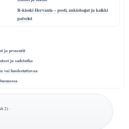
R-kioski Hervanta – posti, aukioloajat ja kaikki
palvelut
ut ja prosentit
steet ja sadetutka
a vai huolestuttavaa
t Suomessa
i 2) ·