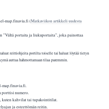
el-map.finavia.fi (
Matkaviikon artikkeli uudesta
”Vältä portaita ja liukuportaita”, joka painottaa
aluat reittiohjeita portilta toiselle tai haluat löytää tietyn
näkymä auttaa hahmottamaan tilaa paremmin.
l-map.finavia.fi.
an porttisi numero.
kuten kahvilat tai tupakointitilat.
elyajan ja esteettömän reitin.