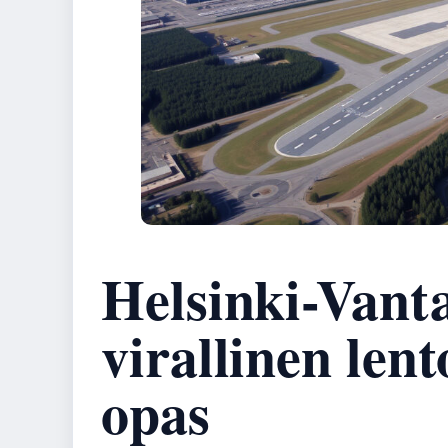
Helsinki-Vanta
virallinen len
opas