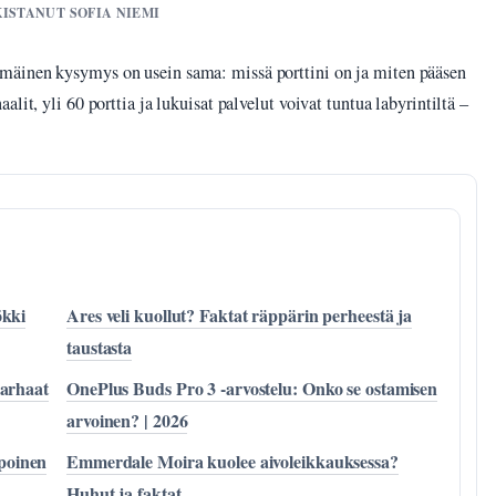
KISTANUT SOFIA NIEMI
mäinen kysymys on usein sama: missä porttini on ja miten pääsen
lit, yli 60 porttia ja lukuisat palvelut voivat tuntua labyrintiltä –
ökki
Ares veli kuollut? Faktat räppärin perheestä ja
taustasta
parhaat
OnePlus Buds Pro 3 -arvostelu: Onko se ostamisen
arvoinen? | 2026
poinen
Emmerdale Moira kuolee aivoleikkauksessa?
Huhut ja faktat