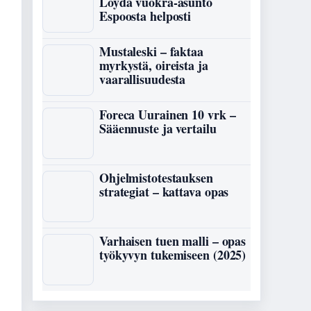
Löydä vuokra-asunto
Espoosta helposti
Mustaleski – faktaa
myrkystä, oireista ja
vaarallisuudesta
Foreca Uurainen 10 vrk –
Sääennuste ja vertailu
Ohjelmistotestauksen
strategiat – kattava opas
Varhaisen tuen malli – opas
työkyvyn tukemiseen (2025)