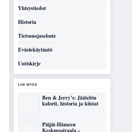
Yhteystiedot
Historia
Tietosuojaseloste
Evästekäytäntö
Uutiskirje
LUE MYOS
Ben & Jerry’s: Jäätelön
kalorit, historia ja kiistat
Päijät-Hämeen
Keskussairaala –