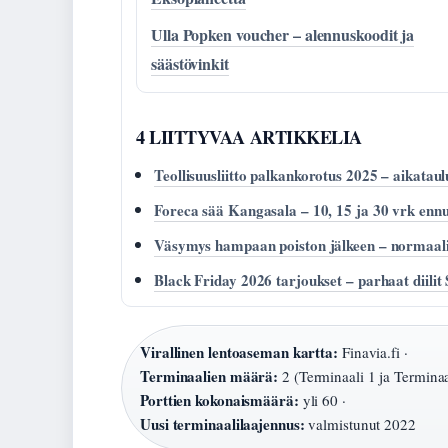
Ulla Popken voucher – alennuskoodit ja
säästövinkit
4 LIITTYVAA ARTIKKELIA
Teollisuusliitto palkankorotus 2025 – aikataul
Foreca sää Kangasala – 10, 15 ja 30 vrk ennu
Väsymys hampaan poiston jälkeen – normaali
Black Friday 2026 tarjoukset – parhaat diili
Virallinen lentoaseman kartta:
Finavia.fi ·
Terminaalien määrä:
2 (Terminaali 1 ja Terminaal
Porttien kokonaismäärä:
yli 60 ·
Uusi terminaalilaajennus:
valmistunut 2022