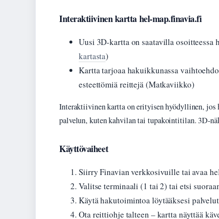
Interaktiivinen kartta hel-map.finavia.fi
Uusi 3D-kartta on saatavilla osoitteessa h
kartasta
)
Kartta tarjoaa hakuikkunassa vaihtoehdon 
esteettömiä reittejä (Matkaviikko)
Interaktiivinen kartta on erityisen hyödyllinen, jos h
palvelun, kuten kahvilan tai tupakointitilan. 3D-
Käyttövaiheet
Siirry Finavian verkkosivuille tai avaa he
Valitse terminaali (1 tai 2) tai etsi suora
Käytä hakutoimintoa löytääksesi palvelut, 
Ota reittiohje talteen – kartta näyttää käv