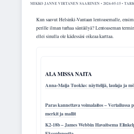
MIKKO JANNE VIRTANEN SAARINEN • 2026-05-15 • TAR
Kun saavut Helsinki-Vantaan lentoasemalle, ensim
perille ilman turhaa säntäilyä? Lentoaseman terminaa
ellei sinulla ole kädessäsi oikeaa karttaa.
ALA MISSA NAITA
Anna-Maija Tuokko: näyttelijä, laulaja ja m
Paras kannettava voimalaitos – Vertailussa 
merkit ja mallit
K2-18b – James Webbin Havaitsema Elinkel
Eksoplaneetta