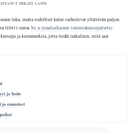
RKISTANUT MIKAEL LAINE
ainen luku, mutta todelliset kulut vaihtelevat yllättävän paljon
oin 0,0411 euroa
Xe:n (reaaliaikainen valuuttakurssipalvelu)
rsseja ja kustannuksia, jotta tiedät tarkalleen, mitä saat
at
yt ja hoito
 ja ennusteet
opaikat