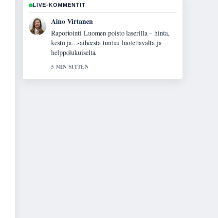
LIVE-KOMMENTIT
Elias Korhonen
Vahvaa tarkistustyota liittyen Oikotie Espoon
asunnot – Löydä vuokra-asunto Espoosta....
Useampien medioiden tulisi kirjoittaa nain.
7 MIN SITTEN