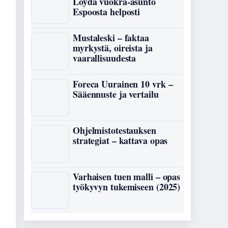
Löydä vuokra-asunto
Espoosta helposti
Mustaleski – faktaa
myrkystä, oireista ja
vaarallisuudesta
Foreca Uurainen 10 vrk –
Sääennuste ja vertailu
Ohjelmistotestauksen
strategiat – kattava opas
Varhaisen tuen malli – opas
työkyvyn tukemiseen (2025)