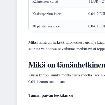
Käänteinen kurssi
1 EUR = 2
Keskuspankin kurssi
0,0412 EU
30 päivän keskiarvo
0,0411 EU
Miksi tämä on tärkeää:
Ero keskuspankin ja kaupal
suurissa vaihdoissa se vaikuttaa merkittävästi lo
Mikä on tämänhetkine
Kurssi kertoo, kuinka monta euroa yhdellä Tšekin 
0,0411 euron tuntumaan.
Tämän päivän keskikurssi