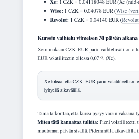
Xe:
1 CZK = 0,04118048 EUR (Xe (mid-m
Wise:
1 CZK = 0,04078 EUR (
Wise (vert
Revolut:
1 CZK = 0,04140 EUR (
Revolut
Kurssin vaihtelu viimeisen 30 päivän aikana
Xe:n mukaan CZK–EUR-parin vaihteluväli on ollut
EUR volatiliteetin ollessa 0,07 % (Xe).
Xe toteaa, että CZK–EUR-parin volatiliteetti on e
lyhyellä aikavälillä.
Tämä tarkoittaa, että kurssi pysyy varsin vakaana ly
Miten tätä kannattaa tulkita:
Pieni volatiliteetti 
muutaman päivän sisällä. Pidemmällä aikavälillä t