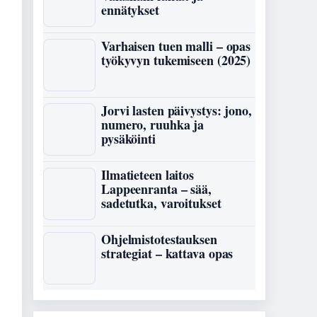
ennätykset
Varhaisen tuen malli – opas
työkyvyn tukemiseen (2025)
Jorvi lasten päivystys: jono,
numero, ruuhka ja
pysäköinti
Ilmatieteen laitos
Lappeenranta – sää,
sadetutka, varoitukset
Ohjelmistotestauksen
strategiat – kattava opas