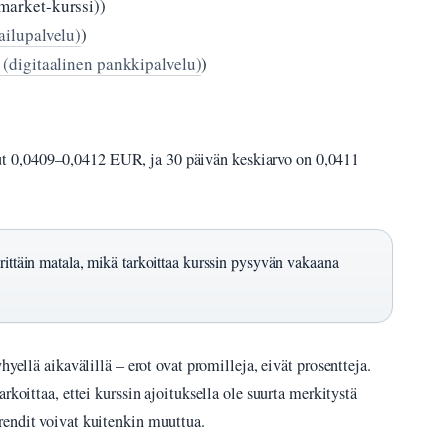
arket-kurssi))
ailupalvelu)
)
 (digitaalinen pankkipalvelu)
)
 0,0409–0,0412 EUR, ja 30 päivän keskiarvo on 0,0411
rittäin matala, mikä tarkoittaa kurssin pysyvän vakaana
hyellä aikavälillä – erot ovat promilleja, eivät prosentteja.
tarkoittaa, ettei kurssin ajoituksella ole suurta merkitystä
rendit voivat kuitenkin muuttua.