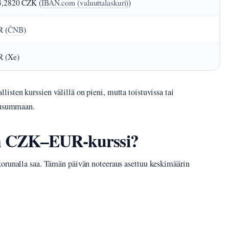
4,2820 CZK (
IBAN.com (valuuttalaskuri)
)
R (
ČNB
)
R (Xe)
listen kurssien välillä on pieni, mutta toistuvissa tai
ppusummaan.
n CZK–EUR-kurssi?
korunalla saa. Tämän päivän noteeraus asettuu keskimäärin