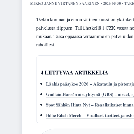
MIKKO JANNE VIRTANEN SAARINEN • 2026-05-30 • TA
Tšekin korunan ja euron välinen kurssi on yksinkert
palvelusta riippuen. Tällä hetkellä 1 CZK vastaa n
mukaan. Tässä oppaassa vertaamme eri palveluiden ku
rahoillesi.
4 LIITTYVAA ARTIKKELIA
Lääkis pääsykoe 2026 – Aikataulu ja pisteraj
Guillain-Barrén oireyhtymä (GBS) – oireet, sy
Spot Sähkön Hinta Nyt – Reaaliaikaiset hinnat
Billie Eilish Merch – Viralliset tuotteet ja ost