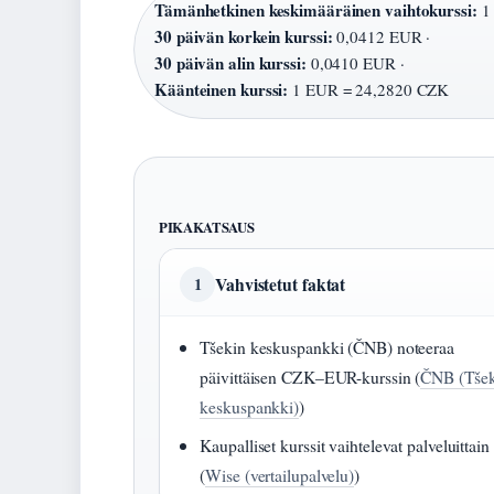
Tämänhetkinen keskimääräinen vaihtokurssi:
1 
30 päivän korkein kurssi:
0,0412 EUR ·
30 päivän alin kurssi:
0,0410 EUR ·
Käänteinen kurssi:
1 EUR = 24,2820 CZK
PIKAKATSAUS
Vahvistetut faktat
1
Tšekin keskuspankki (ČNB) noteeraa
päivittäisen CZK–EUR-kurssin (
ČNB (Tšek
keskuspankki)
)
Kaupalliset kurssit vaihtelevat palveluittain
(
Wise (vertailupalvelu)
)