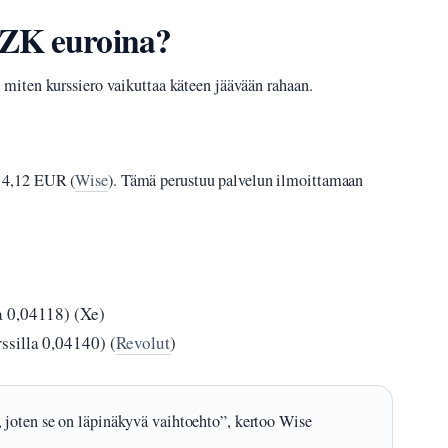
CZK euroina?
iten kurssiero vaikuttaa käteen jäävään rahaan.
 4,12 EUR (
Wise
). Tämä perustuu palvelun ilmoittamaan
a 0,04118) (Xe)
silla 0,04140) (
Revolut
)
 joten se on läpinäkyvä vaihtoehto”, kertoo Wise