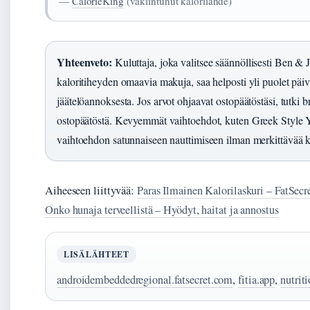
—
CalorieKing
(vakiintunut kalorilähde)
Yhteenveto:
Kuluttaja, joka valitsee säännöllisesti Ben & 
kaloritiheyden omaavia makuja, saa helposti yli puolet päi
jäätelöannoksesta. Jos arvot ohjaavat ostopäätöstäsi, tutki 
ostopäätöstä. Kevyemmät vaihtoehdot, kuten Greek Style Y
vaihtoehdon satunnaiseen nauttimiseen ilman merkittävää 
Aiheeseen liittyvää:
Paras Ilmainen Kalorilaskuri – FatSecre
Onko hunaja terveellistä – Hyödyt, haitat ja annostus
LISÄLÄHTEET
androidembeddedregional.fatsecret.com
,
fitia.app
,
nutrit