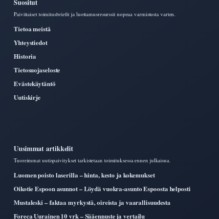
Suositut
Paivittaiset toimitusbriefit ja luottamusresurssit nopeaa varmistusta varten.
Tietoa meistä
Yhteystiedot
Historia
Tietosuojaseloste
Evästekäytäntö
Uutiskirje
Uusimmat artikkelit
Tuoreimmat uutispaivitykset tarkistetaan toimituksessa ennen julkaisua.
Luomen poisto laserilla – hinta, kesto ja kokemukset
Oikotie Espoon asunnot – Löydä vuokra-asunto Espoosta helposti
Mustaleski – faktaa myrkystä, oireista ja vaarallisuudesta
Foreca Uurainen 10 vrk – Sääennuste ja vertailu