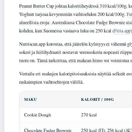
Peanut Butter Cup johtaa kaloritiheydessä 310 kcal/100g, k
Yoghurt tarjoaa kevyemmän vaihtoehdon 200 kcal/100g.
Fa
alueellisia eroja: Australiassa Chocolate Fudge Brownie sis
kohden, kun Suomessa vastaava luku on 250 kcal (
Fitia.app
Nutriscan.app korostaa, että jäätelön kylmyys ei vähennä g
sokeri ja hiilihydraatit nostavat verensokeria nopeasti riipp
tuote on. Tämä tarkoittaa, että makean himo voi voimistua se
Vertailu eri makujen kaloripitoisuuksista näyttää selkeät er
raskaimpien vaihtoehtojen välillä.
MAKU
KALORIT / 100G
Cookie Dough
270 kcal
Chocolate Fudge Brownie
250 kcal (FI), 256 kcal (AU