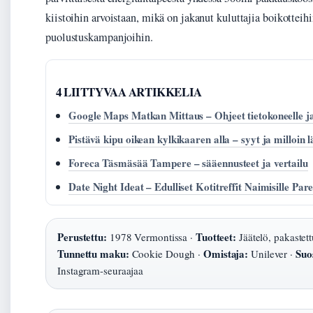
kiistoihin arvoistaan, mikä on jakanut kuluttajia boikotteihi
puolustuskampanjoihin.
4 LIITTYVAA ARTIKKELIA
Google Maps Matkan Mittaus – Ohjeet tietokoneelle ja
Pistävä kipu oikean kylkikaaren alla – syyt ja milloin 
Foreca Täsmäsää Tampere – sääennusteet ja vertailu
Date Night Ideat – Edulliset Kotitreffit Naimisille Pare
Perustettu:
Tuotteet:
1978 Vermontissa ·
Jäätelö, pakastettu
Tunnettu maku:
Omistaja:
Suo
Cookie Dough ·
Unilever ·
Instagram-seuraajaa