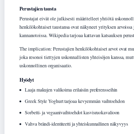
Perustajien tausta
Perustajat eivät ole julkisesti määritelleet yhtiötä uskonnol
henkilökohtaiset taustansa ovat näkyneet yrityksen arvoissa 
kannanotoissa. Wikipedia tarjoaa kattavan katsauksen perust
The implication: Perustajien henkilökohtaiset arvot ovat mu
joka resonoi tiettyjen uskonnallisten yhteisöjen kanssa, mutt
uskonnollinen organisaatio.
Hyödyt
Laaja makujen valikoima erilaisiin preferensseihin
Greek Style Yoghurt tarjoaa kevyemmän vaihtoehdon
Sorbetti- ja vegaanivaihtoehdot kasvisruokavalioon
Vahva brändi-identiteetti ja yhteiskunnallinen näkyvyys