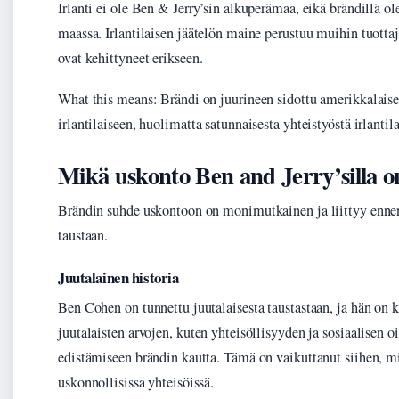
Irlanti ei ole Ben & Jerry’sin alkuperämaa, eikä brändillä ole
maassa. Irlantilaisen jäätelön maine perustuu muihin tuottaji
ovat kehittyneet erikseen.
What this means: Brändi on juurineen sidottu amerikkalaisee
irlantilaiseen, huolimatta satunnaisesta yhteistyöstä irlantil
Mikä uskonto Ben and Jerry’silla o
Brändin suhde uskontoon on monimutkainen ja liittyy ennen
taustaan.
Juutalainen historia
Ben Cohen on tunnettu juutalaisesta taustastaan, ja hän on 
juutalaisten arvojen, kuten yhteisöllisyyden ja sosiaalisen
edistämiseen brändin kautta. Tämä on vaikuttanut siihen, m
uskonnollisissa yhteisöissä.