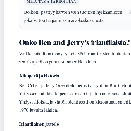
MITÄ TÄMÄ TARKOITTAA
Boikotti päättyy harvoin vain tuotteen hylkäämiseen — k
joka kertoo laajemmasta arvokeskustelusta.
Onko Ben and Jerry’s irlantilaista?
Vaikka brändi on tehnyt yhteistyötä irlantilaisten tuottajien 
sen alkuperä on puhtaasti amerikkalainen.
Alkuperä ja historia
Ben Cohen ja Jerry Greenfield perustivat yhtiön Burlington
Yrityksen kaikki alkuperäiset reseptit ja tuotantomenetelmät
Yhdysvalloissa, ja yhtiön identiteetti on kietoutunut amerik
1970-luvulta lähtien.
Irlantilainen jäätelö