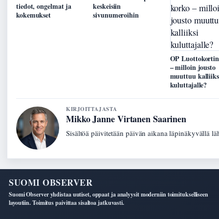
tiedot, ongelmat ja
keskeisiin
kokemukset
sivunumeroihin
OP Luottokortin
– milloin jousto
muuttuu kalliiks
kuluttajalle?
KIRJOITTAJASTA
Mikko Janne Virtanen Saarinen
Sisältöä päivitetään päivän aikana läpinäkyvällä lä
SUOMI OBSERVER
Suomi Observer yhdistaa uutiset, oppaat ja analyysit moderniin toimitukselliseen
layoutiin. Toimitus paivittaa sisaltoa jatkuvasti.