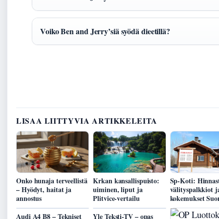
Voiko Ben and Jerry’siä syödä dieetillä?
LISAA LIITTYVIA ARTIKKELEITA
Onko hunaja terveellistä
Krkan kansallispuisto:
Sp-Koti: Hinnas
– Hyödyt, haitat ja
uiminen, liput ja
välityspalkkiot j
annostus
Plitvice-vertailu
kokemukset Suo
Audi A4 B8 – Tekniset
Yle Teksti-TV – opas