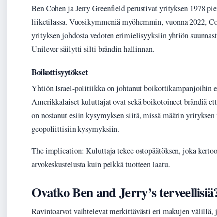
Ben Cohen ja Jerry Greenfield perustivat yrityksen 1978 pie
liiketilassa. Vuosikymmeniä myöhemmin, vuonna 2022, Coh
yrityksen johdosta vedoten erimielisyyksiin yhtiön suunnas
Unilever säilytti silti brändin hallinnan.
Boikottisyytökset
Yhtiön Israel-politiikka on johtanut boikottikampanjoihin e
Amerikkalaiset kuluttajat ovat sekä boikotoineet brändiä ett
on nostanut esiin kysymyksen siitä, missä määrin yrityksen t
geopoliittisiin kysymyksiin.
The implication: Kuluttaja tekee ostopäätöksen, joka kert
arvokeskustelusta kuin pelkkä tuotteen laatu.
Ovatko Ben and Jerry’s terveellisiä
Ravintoarvot vaihtelevat merkittävästi eri makujen välillä, j