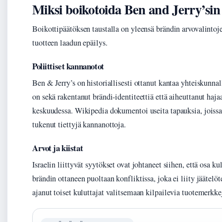
Miksi boikotoida Ben and Jerry’sin 
Boikottipäätöksen taustalla on yleensä brändin arvovalintoj
tuotteen laadun epäilys.
Poliittiset kannanotot
Ben & Jerry’s on historiallisesti ottanut kantaa yhteiskunna
on sekä rakentanut brändi-identiteettiä että aiheuttanut haja
keskuudessa. Wikipedia dokumentoi useita tapauksia, joissa 
tukenut tiettyjä kannanottoja.
Arvot ja kiistat
Israelin liittyvät syytökset ovat johtaneet siihen, että osa ku
brändin ottaneen puoltaan konfliktissa, joka ei liity jäätelö
ajanut toiset kuluttajat valitsemaan kilpailevia tuotemerkke