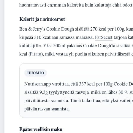
huomattavasti enemmän kaloreita kuin kuluttaja ehkä odott
Kalorit ja ravintoarvot
Ben & Jerry’s Cookie Dough sisältää 270 kcal per 100g, ku
kiipeää 310 kcal:aan samassa määrässä.
FatSecret
tarjoaa ka
kuluttajille. Yksi 500ml pakkaus Cookie Dough’ta sisältää
kcal (
Fitatu
), mikä vastaa yli puolta aikuisen päivittäisestä 
HUOMIO
Nutriscan.app varoittaa, että 337 kcal per 100g Cookie D
sisältää 9,3g tyydyttyneitä rasvoja, mikä on lähes 30 % su
päivittäisestä saannista. Tämä tarkoittaa, että yksi voile
päivän rasvan saannista.
Epäterveellisin maku