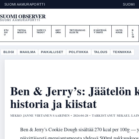
SUOMI AAMURAPORTTI
SUOMI
SUOMI OBSERVER
SUOMI AAMURAPORTTI
ETU
TIETOA
YHTEYS
HIST
TIETOSUOJAS
EVÄSTEKÄ
UUTIS
B
SIV
MEISTÄ
TIEDOT
ORIA
ELOSTE
YTÄNTÖ
KIRJE
L
U
O
GI
BLOGI
MAAILMA
PAIKALLISET
POLITIIKKA
TALOUS
TEKNIIKKA
Ben & Jerry’s: Jäätelön k
historia ja kiistat
MIKKO JANNE VIRTANEN SAARINEN • 2026-04-28 • TARKISTANUT MIKAEL LAI
Ben & Jerry’s Cookie Dough sisältää 270 kcal per 100g — y
päivittäisestä energiantarpeesta yhdessä 500ml pakkauskoos