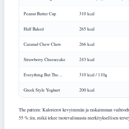
Peanut Butter Cup
310 kcal
Half Baked
265 kcal
Caramel Chew Chew
266 kcal
Strawberry Cheesecake
243 kcal
Everything But The…
310 kcal / 110g
Greek Style Yoghurt
200 kcal
The pattern: Kalorierot kevyimmän ja raskaimman vaihtoehd
55 %:iin, mikä tekee tuotevalinnasta merkityksellisen terv