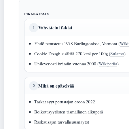
PIKAKATSAUS
Vahvistetut faktat
1
Yhtiö perustettu 1978 Burlingtonissa, Vermont (
Wiki
Cookie Dough sisältää 270 kcal per 100g (
Sulamo
)
Unilever osti brändin vuonna 2000 (
Wikipedia
)
Mikä on epäselvää
2
Tarkat syyt perustajan eroon 2022
Boikottisyytösten täsmällinen alkuperä
Raskausajan turvallisuusnäytöt