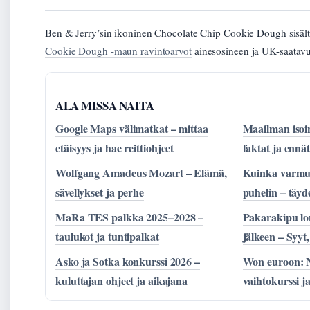
Ben & Jerry’sin ikoninen Chocolate Chip Cookie Dough sisältä
Cookie Dough -maun ravintoarvot
ainesosineen ja UK-saatavu
ALA MISSA NAITA
Google Maps välimatkat – mittaa
Maailman isoi
etäisyys ja hae reittiohjeet
faktat ja ennä
Wolfgang Amadeus Mozart – Elämä,
Kuinka varmu
sävellykset ja perhe
puhelin – täyd
MaRa TES palkka 2025–2028 –
Pakarakipu l
taulukot ja tuntipalkat
jälkeen – Syyt,
Asko ja Sotka konkurssi 2026 –
Won euroon:
kuluttajan ohjeet ja aikajana
vaihtokurssi 