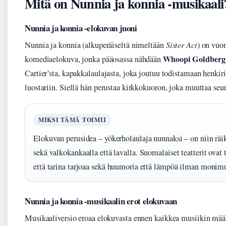
Mitä on Nunnia ja konnia -musikaali
Nunnia ja konnia -elokuvan juoni
Nunnia ja konnia (alkuperäiseltä nimeltään
Sister Act
) on vuo
Whoopi Goldberg
komediaelokuva, jonka pääosassa nähdään
Cartier’sta, kapakkalaulajasta, joka joutuu todistamaan henki
luostariin. Siellä hän perustaa kirkkokuoron, joka muuttaa se
MIKSI TÄMÄ TOIMII
Elokuvan perusidea – yökerholaulaja nunnaksi – on niin räike
sekä valkokankaalla että lavalla. Suomalaiset teatterit ovat t
että tarina tarjoaa sekä huumoria että lämpöä ilman monim
Nunnia ja konnia -musikaalin erot elokuvaan
Musikaaliversio eroaa elokuvasta ennen kaikkea musiikin määrä