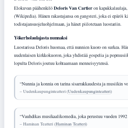
Deloris Van Cartier
Elokuvan päähenkilö
on kapakkalaulaja,
(Wikipedia). Hänen rakastajansa on gangsteri, joka ei epäröi k
todistajansuojeluohjelmaan, ja hänet piilotetaan luostariin.
Yökerholaulajasta nunnaksi
Luostarissa Deloris huomaa, että nunnien kuoro on surkea. Hän 
uudenlaisen kirkkokuoron, joka yhdistää gospelia ja popmusi
lopulta Deloris joutuu kohtaamaan menneisyytensä.
“Nunnia ja konnia on tarina sisarrakkaudesta ja musiikin v
– Uudenkaupunginteatteri (
Uudenkaupunginteatteri
)
“Vauhdikas musikaalikomedia, joka perustuu vuoden 1992
– Haminan Teatteri (
Haminan Teatteri
)