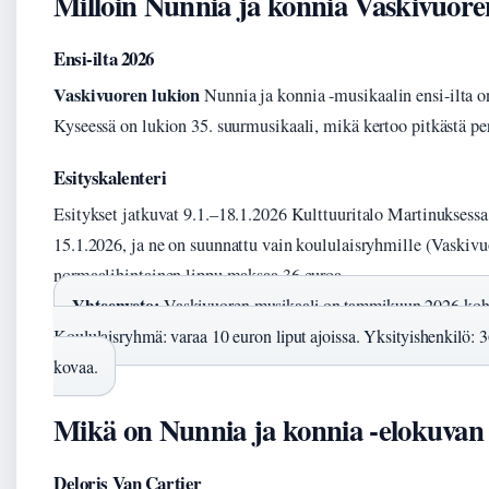
Milloin Nunnia ja konnia Vaskivuoren
Ensi-ilta 2026
Vaskivuoren lukion
Nunnia ja konnia -musikaalin ensi-ilta 
Kyseessä on lukion 35. suurmusikaali, mikä kertoo pitkästä per
Esityskalenteri
Esitykset jatkuvat 9.1.–18.1.2026 Kulttuuritalo Martinuksessa
15.1.2026, ja ne on suunnattu vain koululaisryhmille (Vaskivu
normaalihintainen lippu maksaa 36 euroa.
Yhteenveto:
Vaskivuoren musikaali on tammikuun 2026 kohokoh
Koululaisryhmä: varaa 10 euron liput ajoissa. Yksityishenkilö: 36
kovaa.
Mikä on Nunnia ja konnia -elokuvan 
Deloris Van Cartier