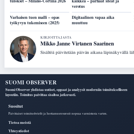
tulokset – Milano-Cortina 2026
kaikkea – parhaat ideat ja
verotus
Varhaisen tuen malli – opas
Digitaalinen vapaa aika
työkyvyn tukemiseen (2025)
muuttuu
KIRJOITTAJASTA
Mikko Janne Virtanen Saarinen
Sisältöä päivitetään päivän aikana läpinäkyvällä lä
SUOMI OBSERVER
Suomi Observer yhdistaa uutiset, oppaat ja analyysit moderniin toimitukselliseen
layoutiin. Toimitus paivittaa sisaltoa jatkuvasti.
Suositut
Paivittaiset toimitusbriefit ja luottamusresurssit nopeaa varmistusta varten.
Tietoa meistä
Yhteystiedot