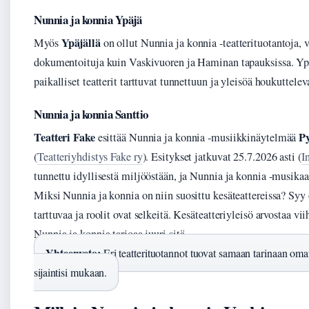
Nunnia ja konnia Ypäjä
Ypäjällä
Myös
on ollut Nunnia ja konnia -teatterituotantoja, va
dokumentoituja kuin Vaskivuoren ja Haminan tapauksissa. Ypä
paikalliset teatterit tarttuvat tunnettuun ja yleisöä houkuttele
Nunnia ja konnia Santtio
Teatteri Fake
Py
esittää Nunnia ja konnia -musiikkinäytelmää
(
Teatteriyhdistys Fake ry
). Esitykset jatkuvat 25.7.2026 asti (
I
tunnettu idyllisestä miljööstään, ja Nunnia ja konnia -musikaa
Miksi Nunnia ja konnia on niin suosittu kesäteattereissa? Syy 
tarttuvaa ja roolit ovat selkeitä. Kesäteatteriyleisö arvostaa vi
Nunnia ja konnia tarjoaa juuri sitä.
Yhteenveto:
Eri teatterituotannot tuovat samaan tarinaan omat
sijaintisi mukaan.