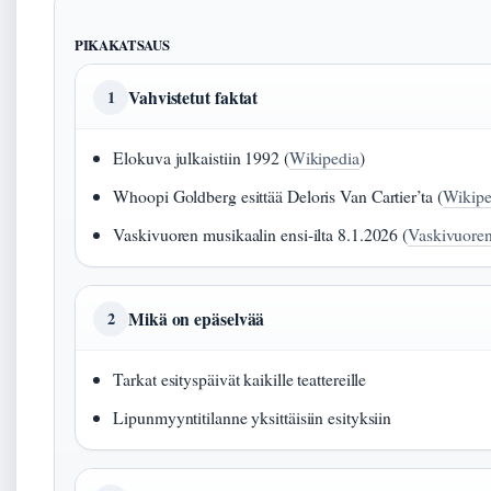
PIKAKATSAUS
Vahvistetut faktat
1
Elokuva julkaistiin 1992 (
Wikipedia
)
Whoopi Goldberg esittää Deloris Van Cartier’ta (
Wikipe
Vaskivuoren musikaalin ensi-ilta 8.1.2026 (
Vaskivuoren
Mikä on epäselvää
2
Tarkat esityspäivät kaikille teattereille
Lipunmyyntitilanne yksittäisiin esityksiin