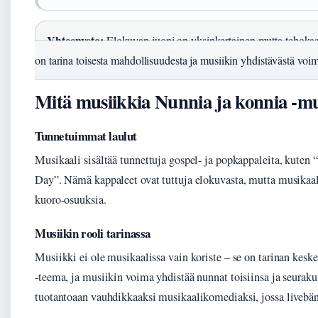
Yhteenveto:
Elokuvan juoni on yksinkertainen mutta tehokas
on tarina toisesta mahdollisuudesta ja musiikin yhdistävästä voim
Mitä musiikkia Nunnia ja konnia -mu
Tunnetuimmat laulut
Musikaali sisältää tunnettuja gospel- ja popkappaleita, kut
Day”. Nämä kappaleet ovat tuttuja elokuvasta, mutta musikaali
kuoro-osuuksia.
Musiikin rooli tarinassa
Musiikki ei ole musikaalissa vain koriste – se on tarinan kes
-teema, ja musiikin voima yhdistää nunnat toisiinsa ja seurak
tuotantoaan vauhdikkaaksi musikaalikomediaksi, jossa livebän