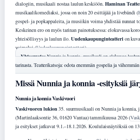
Haminan Teatte
dialogiin, musikaali nostaa laulun keskiöön.
musikaalikomediaksi, jossa on noin 20 esittäjää ja livebändi (
gospel- ja popkappaleita, ja musiikin voima yhdistää nunnat to
Keskeinen ero on myös tarinan painotuksessa: elokuvassa koros
Uudenkaupunginteatteri
yhteisöllisyys ja laulun ilo.
on kuvan
voimaksi (
Uudenkaupunginteatteri
).
Yhteenveto:
Nunnia ja konnia -musikaali on elokuvaa laulupa
tarinasta. Teatterikatsoja: odota enemmän gospelia ja vähemmän 
Missä Nunnia ja konnia -esityksiä jä
Nunnia ja konnia Vaskivuori
Vaskivuoren lukion
35. suurmusikaali on Nunnia ja konnia, j
(Martinlaaksontie 36, 01620 Vantaa) tammikuussa 2026 (
Vask
ja esitykset jatkuvat 9.1.–18.1.2026. Koululaisnäytöksiä on 13