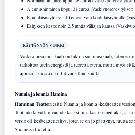
Normaalihintainen lippu: 36 euroa (
Vaskivuorenesitykset
)
Alennushintainen lippu: 21 euroa (Vaskivuorenesitykset)
Koululaisnäytökset: 10 euroa, vain koululaisryhmille (Va
Esityksen kesto: noin 2,5 tuntia väliajan kanssa (Vaskivuo
KÄYTÄNNÖN VINKKI
Vaskivuoren musikaali on lukion suurmusikaali, joten esiint
tarkoittaa usein energistä ja tuoretta otetta, mutta myös sitä,
ajoissa – suosio on ollut vuosittain suurta.
Nunnia ja konnia Hamina
Haminan Teatteri
esitti Nunnia ja konnia -kesäteatteriversion,
Tuotanto kuvattiin vauhdikkaaksi musikaalikomediaksi, ja siin
versio oli kesäteatteriesitys, joten se on jo päättynyt, mutta se
Suomessa tuotettu.