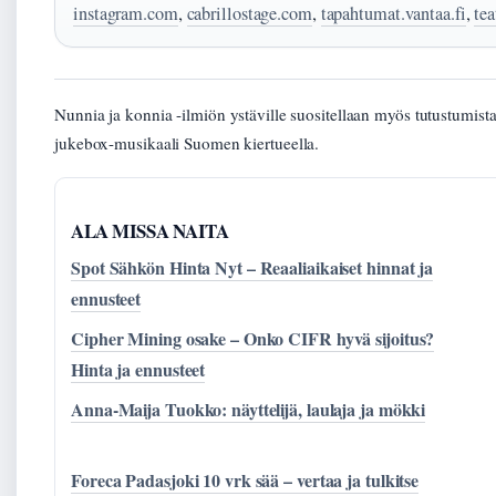
instagram.com
,
cabrillostage.com
,
tapahtumat.vantaa.fi
,
tea
Nunnia ja konnia -ilmiön ystäville suositellaan myös tutustumist
jukebox-musikaali Suomen kiertueella.
ALA MISSA NAITA
Spot Sähkön Hinta Nyt – Reaaliaikaiset hinnat ja
ennusteet
Cipher Mining osake – Onko CIFR hyvä sijoitus?
Hinta ja ennusteet
Anna-Maija Tuokko: näyttelijä, laulaja ja mökki
Foreca Padasjoki 10 vrk sää – vertaa ja tulkitse