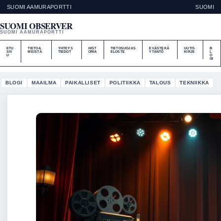
SUOMI AAMURAPORTTI
SUOMI
SUOMI OBSERVER
SUOMI AAMURAPORTTI
ETU
TIETOA
YHTEYS
HIST
TIETOSUOJAS
EVÄSTEKÄ
UUTIS
B
SIV
MEISTÄ
TIEDOT
ORIA
ELOSTE
YTÄNTÖ
KIRJE
L
U
O
GI
BLOGI
MAAILMA
PAIKALLISET
POLITIIKKA
TALOUS
TEKNIIKKA