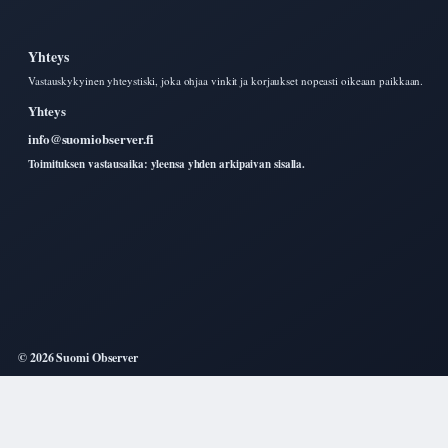
Yhteys
Vastauskykyinen yhteystiski, joka ohjaa vinkit ja korjaukset nopeasti oikeaan paikkaan.
Yhteys
info@suomiobserver.fi
Toimituksen vastausaika: yleensa yhden arkipaivan sisalla.
© 2026 Suomi Observer