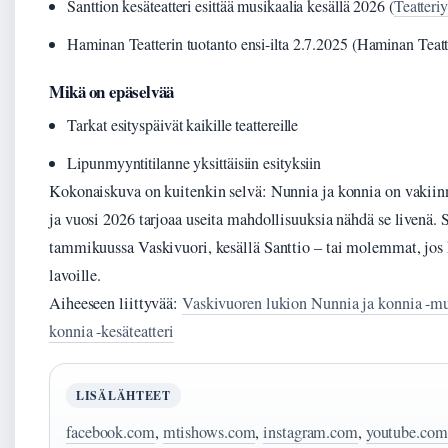
Santtion kesäteatteri esittää musikaalia kesällä 2026 (
Teatteri
Haminan Teatterin tuotanto ensi-ilta 2.7.2025 (Haminan Teatt
Mikä on epäselvää
Tarkat esityspäivät kaikille teattereille
Lipunmyyntitilanne yksittäisiin esityksiin
Kokonaiskuva on kuitenkin selvä: Nunnia ja konnia on vakiinn
ja vuosi 2026 tarjoaa useita mahdollisuuksia nähdä se livenä. S
tammikuussa Vaskivuori, kesällä Santtio – tai molemmat, jos 
lavoille.
Aiheeseen liittyvää:
Vaskivuoren lukion Nunnia ja konnia -mu
konnia -kesäteatteri
LISÄLÄHTEET
facebook.com
,
mtishows.com
,
instagram.com
,
youtube.com