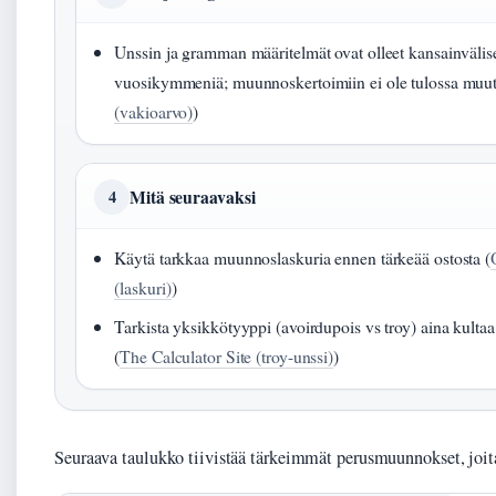
Unssin ja gramman määritelmät ovat olleet kansainvälises
vuosikymmeniä; muunnoskertoimiin ei ole tulossa muut
(vakioarvo)
)
Mitä seuraavaksi
4
Käytä tarkkaa muunnoslaskuria ennen tärkeää ostosta (
(laskuri)
)
Tarkista yksikkötyyppi (avoirdupois vs troy) aina kultaa 
(
The Calculator Site (troy-unssi)
)
Seuraava taulukko tiivistää tärkeimmät perusmuunnokset, joita 