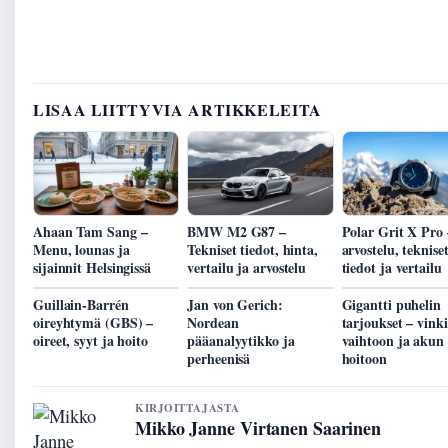
LISAA LIITTYVIA ARTIKKELEITA
Ahaan Tam Sang –
BMW M2 G87 –
Polar Grit X Pro 
Menu, lounas ja
Tekniset tiedot, hinta,
arvostelu, teknise
sijainnit Helsingissä
vertailu ja arvostelu
tiedot ja vertailu
Guillain-Barrén
Jan von Gerich:
Gigantti puhelin
oireyhtymä (GBS) –
Nordean
tarjoukset – vinki
oireet, syyt ja hoito
pääanalyytikko ja
vaihtoon ja akun
perheenisä
hoitoon
KIRJOITTAJASTA
Mikko Janne Virtanen Saarinen