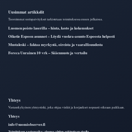
Uusimmat artikkelit
Tuoreimmat uutispaivitykset tarkistetaan toimituksessa ennen julkaisua.
Luomen poisto laserilla – hinta, kesto ja kokemukset
Oikotie Espoon asunnot – Löydä vuokra-asunto Espoosta helposti
Mustaleski – faktaa myrkystä, oireista ja vaarallisuudesta
Foreca Uurainen 10 vrk – Sääennuste ja vertailu
Yhteys
Vastauskykyinen yhteystiski, joka ohjaa vinkit ja korjaukset nopeasti oikeaan paikkaan.
Yhteys
info@suomiobserver.fi
Toimituksen vastausaika: yleensa yhden arkipaivan sisalla.