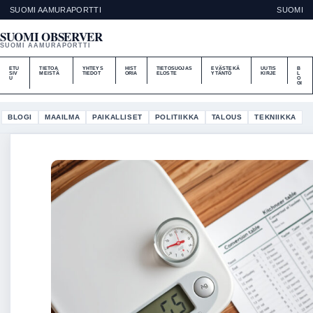
SUOMI AAMURAPORTTI
SUOMI
SUOMI OBSERVER
SUOMI AAMURAPORTTI
ETU
TIETOA
YHTEYS
HIST
TIETOSUOJAS
EVÄSTEKÄ
UUTIS
B
SIV
MEISTÄ
TIEDOT
ORIA
ELOSTE
YTÄNTÖ
KIRJE
L
U
O
GI
BLOGI
MAAILMA
PAIKALLISET
POLITIIKKA
TALOUS
TEKNIIKKA