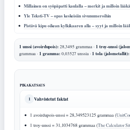
Millainen on syöpäpatti kaulalla – merkit ja milloin lääkä
Yle Teksti-TV – opas keskeisiin sivunumeroihin
Pistävä kipu oikean kylkikaaren alla – syyt ja milloin lää
1 unssi (avoirdupois):
1 troy-unssi (jalom
28,3495 grammaa ·
1 gramma:
1 tola (jalometallit):
grammaa ·
0,03527 unssia ·
PIKAKATSAUS
Vahvistetut faktat
1
1 avoirdupois-unssi = 28,349523125 grammaa (
UnitCon
1 troy-unssi = 31,1034768 grammaa (
The Calculator Sit