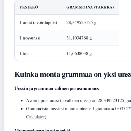
YKSIKKÖ
GRAMMOINA (TARKKA)
1 unssi (avoirdupois)
28,349523125 g
1 troy-unssi
31,1034768 g
1 tola
11,6638038 g
Kuinka monta grammaa on yksi unss
Unssin ja gramman välinen perusmuunnos
Avoirdupois-unssi (tavallinen unssi) on 28,349523125 g
Grammoista unssiksi muuntaminen: 1 gramma = 0,035273
Calculator
).
Muunnoskaava ja esimerkki