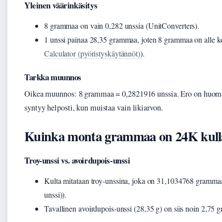
Yleinen väärinkäsitys
8 grammaa on vain 0,282 unssia (UnitConverters).
1 unssi painaa 28,35 grammaa, joten 8 grammaa on alle k
Calculator (pyöristyskäytännöt)
).
Tarkka muunnos
Oikea muunnos: 8 grammaa = 0,2821916 unssia. Ero on huomat
syntyy helposti, kun muistaa vain likiarvon.
Kuinka monta grammaa on 24K kull
Troy-unssi vs. avoirdupois-unssi
Kulta mitataan troy-unssina, joka on 31,1034768 grammaa 
unssi)).
Tavallinen avoirdupois-unssi (28,35 g) on siis noin 2,75