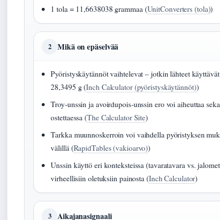
1 tola = 11,6638038 grammaa (
UnitConverters (tola)
)
Mikä on epäselvää
2
Pyöristyskäytännöt vaihtelevat – jotkin lähteet käyttävät
28,3495 g (
Inch Calculator (pyöristyskäytännöt)
)
Troy-unssin ja avoirdupois-unssin ero voi aiheuttaa sek
ostettaessa (
The Calculator Site
)
Tarkka muunnoskerroin voi vaihdella pyöristyksen muka
välillä (
RapidTables (vakioarvo)
)
Unssin käyttö eri konteksteissa (tavaratavara vs. jalometa
virheellisiin oletuksiin painosta (
Inch Calculator
)
Aikajanasignaali
3