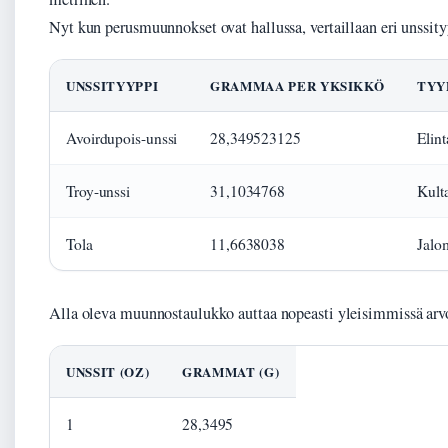
Nyt kun perusmuunnokset ovat hallussa, vertaillaan eri unssit
UNSSITYYPPI
GRAMMAA PER YKSIKKÖ
TYY
Avoirdupois-unssi
28,349523125
Elint
Troy-unssi
31,1034768
Kulta
Tola
11,6638038
Jalom
Alla oleva muunnostaulukko auttaa nopeasti yleisimmissä arvo
UNSSIT (OZ)
GRAMMAT (G)
1
28,3495