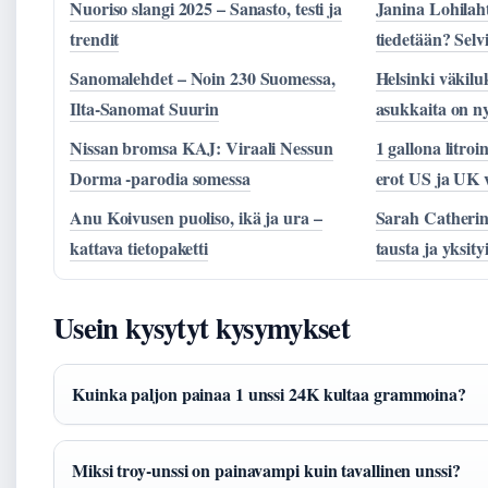
Nuoriso slangi 2025 – Sanasto, testi ja
Janina Lohilaht
trendit
tiedetään? Selv
Sanomalehdet – Noin 230 Suomessa,
Helsinki väkilu
Ilta-Sanomat Suurin
asukkaita on n
Nissan bromsa KAJ: Viraali Nessun
1 gallona litro
Dorma -parodia somessa
erot US ja UK v
Anu Koivusen puoliso, ikä ja ura –
Sarah Catherin
kattava tietopaketti
tausta ja yksit
Usein kysytyt kysymykset
Kuinka paljon painaa 1 unssi 24K kultaa grammoina?
Miksi troy-unssi on painavampi kuin tavallinen unssi?