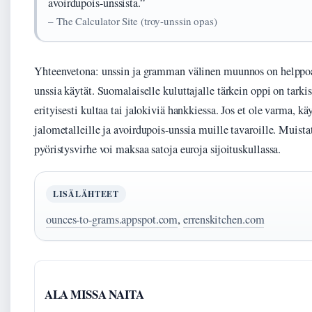
avoirdupois-unssista.”
– The Calculator Site (troy-unssin opas)
Yhteenvetona: unssin ja gramman välinen muunnos on helppoa
unssia käytät. Suomalaiselle kuluttajalle tärkein oppi on tarki
erityisesti kultaa tai jalokiviä hankkiessa. Jos et ole varma, kä
jalometalleille ja avoirdupois-unssia muille tavaroille. Muista
pyöristysvirhe voi maksaa satoja euroja sijoituskullassa.
LISÄLÄHTEET
ounces-to-grams.appspot.com
,
errenskitchen.com
ALA MISSA NAITA