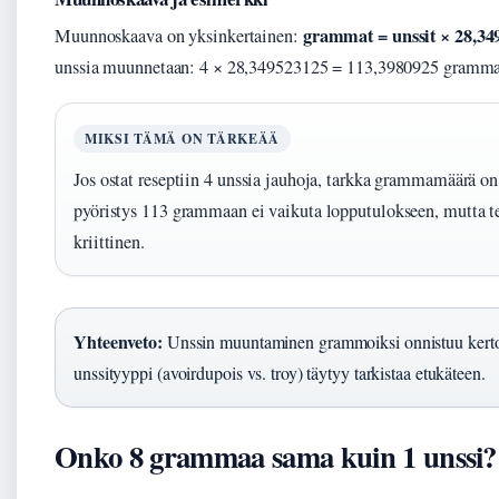
grammat = unssit × 28,34
Muunnoskaava on yksinkertainen:
unssia muunnetaan: 4 × 28,349523125 = 113,3980925 gramma
MIKSI TÄMÄ ON TÄRKEÄÄ
Jos ostat reseptiin 4 unssia jauhoja, tarkka grammamäärä 
pyöristys 113 grammaan ei vaikuta lopputulokseen, mutta te
kriittinen.
Yhteenveto:
Unssin muuntaminen grammoiksi onnistuu kertom
unssityyppi (avoirdupois vs. troy) täytyy tarkistaa etukäteen.
Onko 8 grammaa sama kuin 1 unssi?