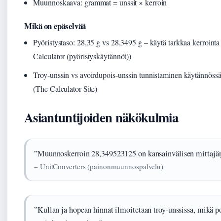
Muunnoskaava: grammat = unssit × kerroin
Mikä on epäselvää
Pyöristystaso: 28,35 g vs 28,3495 g – käytä tarkkaa kerrointa 
Calculator (pyöristyskäytännöt))
Troy-unssin vs avoirdupois-unssin tunnistaminen käytännössä
(The Calculator Site)
Asiantuntijoiden näkökulmia
”Muunnoskerroin 28,349523125 on kansainvälisen mittajärj
– UnitConverters (painonmuunnospalvelu)
”Kullan ja hopean hinnat ilmoitetaan troy-unssissa, mikä p