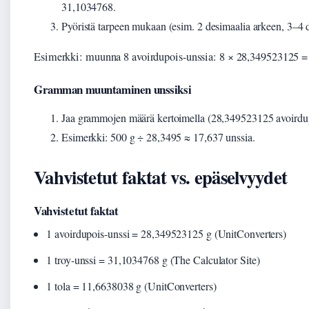
31,1034768.
Pyöristä tarpeen mukaan (esim. 2 desimaalia arkeen, 3–4 d
Esimerkki: muunna 8 avoirdupois-unssia: 8 × 28,349523125 =
Gramman muuntaminen unssiksi
Jaa grammojen määrä kertoimella (28,349523125 avoirdup
Esimerkki: 500 g ÷ 28,3495 ≈ 17,637 unssia.
Vahvistetut faktat vs. epäselvyydet
Vahvistetut faktat
1 avoirdupois-unssi = 28,349523125 g (UnitConverters)
1 troy-unssi = 31,1034768 g (The Calculator Site)
1 tola = 11,6638038 g (UnitConverters)