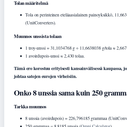
Tolan määritelmä
Tola on perinteinen eteläaasialainen painoyksikkö, 11,
(UnitConverters).
Muunnos unssista tolaan
1 troy-unssi = 31,1034768 g ÷ 11,6638038 g/tola ≈ 2,667 t
1 avoirdupois-unssi ≈ 2,430 tolaa.
Tämä ero korostuu erityisesti kansainvälisessä kaupassa, jo
johtaa satojen eurojen virheisiin.
Onko 8 unssia sama kuin 250 gramm
Tarkka muunnos
8 unssia (avoirdupois) = 226,796185 grammaa (UnitConve
250 grammaa = 8,8185 unssia (
Omni Calculator
).