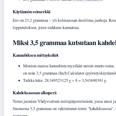
Käytännön esimerkki
Ero on 23,2 grammaa – yli kolmasosan desilitraa jauhoja. Rese
lopputuloksen, joten tarkkuus kannattaa.
Miksi 3,5 grammaa kutsutaan kahde
Kannabiksen mittayksiköt
Monissa maissa kannabista myydään unssin murto-osina. 
on noin 3,5 grammaa (Inch Calculator (pyöristyskäytännöt
Tarkka luku: 28,349523125 g ÷ 8 = 3,543690391 g.
Kahdeksasosan alkuperä
Termi juontuu Yhdysvaltain mittajärjestelmästä, jossa unssi j
Suomessa 3,5 grammaa on vakiintunut termi ”kahdeksasosa”, v
metrinen.