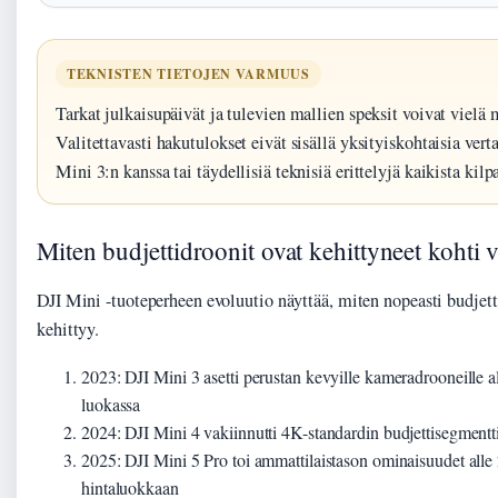
TEKNISTEN TIETOJEN VARMUUS
Tarkat julkaisupäivät ja tulevien mallien speksit voivat vielä 
Valitettavasti hakutulokset eivät sisällä yksityiskohtaisia vert
Mini 3:n kanssa tai täydellisiä teknisiä erittelyjä kaikista kilp
Miten budjettidroonit ovat kehittyneet kohti 
DJI Mini -tuoteperheen evoluutio näyttää, miten nopeasti budjet
kehittyy.
2023
: DJI Mini 3 asetti perustan kevyille kameradrooneille
luokassa
2024
: DJI Mini 4 vakiinnutti 4K-standardin budjettisegmentt
2025
: DJI Mini 5 Pro toi ammattilaistason ominaisuudet alle
hintaluokkaan