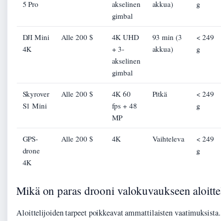
5 Pro
akselinen
akkua)
g
gimbal
DJI Mini
Alle 200 $
4K UHD
93 min (3
< 249
4K
+ 3-
akkua)
g
akselinen
gimbal
Skyrover
Alle 200 $
4K 60
Pitkä
< 249
S1 Mini
fps + 48
g
MP
GPS-
Alle 200 $
4K
Vaihteleva
< 249
drone
g
4K
Mikä on paras drooni valokuvaukseen aloittel
Aloittelijoiden tarpeet poikkeavat ammattilaisten vaatimuksista