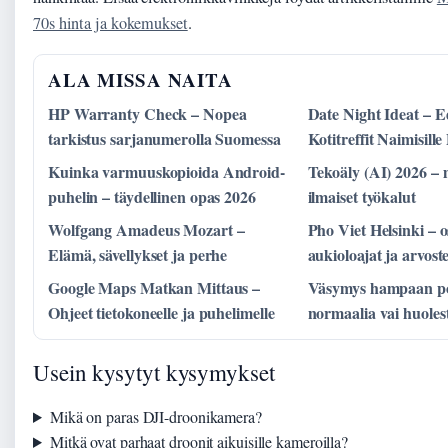
70s hinta ja kokemukset
.
ALA MISSA NAITA
HP Warranty Check – Nopea
Date Night Ideat – Ed
tarkistus sarjanumerolla Suomessa
Kotitreffit Naimisille 
Kuinka varmuuskopioida Android-
Tekoäly (AI) 2026 – 
puhelin – täydellinen opas 2026
ilmaiset työkalut
Wolfgang Amadeus Mozart –
Pho Viet Helsinki – o
Elämä, sävellykset ja perhe
aukioloajat ja arvoste
Google Maps Matkan Mittaus –
Väsymys hampaan poi
Ohjeet tietokoneelle ja puhelimelle
normaalia vai huoles
Usein kysytyt kysymykset
Mikä on paras DJI-droonikamera?
Mitkä ovat parhaat droonit aikuisille kameroilla?