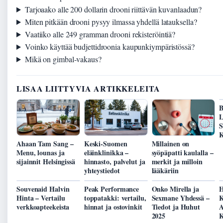
Tarjoaako alle 200 dollarin drooni riittävän kuvanlaadun?
Miten pitkään drooni pysyy ilmassa yhdellä latauksella?
Vaatiiko alle 249 gramman drooni rekisteröintiä?
Voinko käyttää budjettidroonia kaupunkiympäristössä?
Mikä on gimbal-vakaus?
LISAA LIITTYVIA ARTIKKELEITA
B
L
S
K
Ahaan Tam Sang –
Keski-Suomen
Millainen on
Menu, lounas ja
eläinklinikka –
syöpäpatti kaulalla –
sijainnit Helsingissä
hinnasto, palvelut ja
merkit ja milloin
yhteystiedot
lääkäriin
Souvenaid Halvin
Peak Performance
Onko Mirella ja
H
Hinta – Vertailu
toppatakki: vertailu,
Sexmane Yhdessä –
K
verkkoapteekeista
hinnat ja ostovinkit
Tiedot ja Huhut
A
2025
K