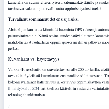
kameralla on suunniteltu erityisesti satunnaiskäyttäjille ja ensiker
tarvitsevat vakautta ja turvallisuutta oppimiskäyränsä tueksi.
Turvallisuusominaisuudet ensisijaisiksi
Aloittelijan kannattaa kiinnittää huomiota GPS-tukeen ja automa
paluutoimintoihin. Nämä ominaisuudet estävät laitteen katoamis
mahdollistavat rauhallisen oppimisprosessin ilman jatkuvaa nä
pelkoa.
Kuvanlaatu vs. käytettävyys
Vaikka 4K-resoluutio on saavutettavissa alle 200 dollarilla, aloitte
tavoitella täydellistä kuvanlaatua ensimmäisessä laitteessaan. T
kokonaisvaltainen hallittavuus ja kestävyys oppimiskäyttöä vast
Ilmaistyökalut 2024
-artikkelissa käsiteltiin vastaavia valintakrit
teknologiahankinnoissa.