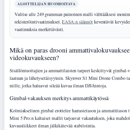
ALOITTELIJAN HUOMIOITAVA
Valitse alle 249 gramman painoinen malli välttääksesi monim
rekisteröintivaatimukset.
EASA:n säännöt
keventävät kevyide
vaatimuksia merkittävästi.
Mikä on paras drooni ammattivalokuvauksee
videokuvaukseen?
Sisällöntuottajien ja ammattilaisten tarpeet keskittyvät gimbal-
laatuun ja lähetysetäisyyteen. Skyrover S1 Mini Drone Combo t
niille, jotka haluavat sileää kuvaa ilman DJI-hintoja.
Gimbal-vakauksen merkitys ammattikäytössä
Kolmiakselinen gimbal erottelee harrastetason ja ammattitason t
Mini 5 Pro:n kaltaiset mallit tarjoavat vakautuksen, joka mahdo
kuvausliikkeet ilman jälkikätevää stabilointia.