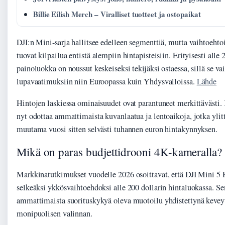
Billie Eilish Merch – Viralliset tuotteet ja ostopaikat
DJI:n Mini-sarja hallitsee edelleen segmenttiä, mutta vaihtoehtoi
tuovat kilpailua entistä alempiin hintapisteisiin. Erityisesti all
painoluokka on noussut keskeiseksi tekijäksi ostaessa, sillä se va
lupavaatimuksiin niin Euroopassa kuin Yhdysvalloissa.
Lähde
Hintojen laskiessa ominaisuudet ovat parantuneet merkittävästi. 
nyt odottaa ammattimaista kuvanlaatua ja lentoaikoja, jotka ylitt
muutama vuosi sitten selvästi tuhannen euron hintakynnyksen.
Mikä on paras budjettidrooni 4K-kameralla?
Markkinatutkimukset vuodelle 2026 osoittavat, että DJI Mini 5 
selkeäksi ykkösvaihtoehdoksi alle 200 dollarin hintaluokassa. Se
ammattimaista suorituskykyä oleva muotoilu yhdistettynä keveyt
monipuolisen valinnan.