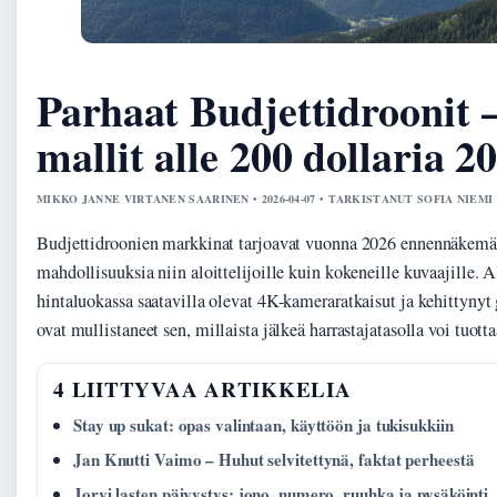
Parhaat Budjettidroonit 
mallit alle 200 dollaria 2
MIKKO JANNE VIRTANEN SAARINEN • 2026-04-07 • TARKISTANUT SOFIA NIEMI
Budjettidroonien markkinat tarjoavat vuonna 2026 ennennäkem
mahdollisuuksia niin aloittelijoille kuin kokeneille kuvaajille. A
hintaluokassa saatavilla olevat 4K-kameraratkaisut ja kehittyny
ovat mullistaneet sen, millaista jälkeä harrastajatasolla voi tuotta
4 LIITTYVAA ARTIKKELIA
Stay up sukat: opas valintaan, käyttöön ja tukisukkiin
Jan Knutti Vaimo – Huhut selvitettynä, faktat perheestä
Jorvi lasten päivystys: jono, numero, ruuhka ja pysäköinti