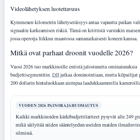
Videolähetyksen luotettavuus
Kymmenen kilometrin lähetysetäisyys antaa vapautta paikan val
signaalin katkeamisen riskiä. Tämä on kriittistä varsinkin mais
jossa operoija liikkuu maastossa samanaikaisesti koneen kanssa.
Mitkä ovat parhaat droonit vuodelle 2026?
Vuosi 2026 tuo markkinoille entistä jalostuneita ominaisuuksia
budjettisegmenttiin.
DJI
jatkaa dominointiaan, mutta kilpailijat 
200 dollarin hintaluokkaan aiempaa laadukkaammilla kameroill
VUODEN 2026 PAINORAJAHUOMAUTUS
Kaikki markkinoiden kärkibudjettilaitteet pysyvät alle 249 g
mikä säilyttää niiden sääntelyedun useiden maiden ilmailuvi
silmissä.