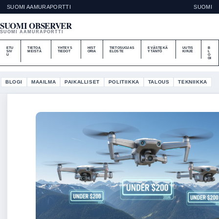
SUOMI AAMURAPORTTI
SUOMI
SUOMI OBSERVER
SUOMI AAMURAPORTTI
ETU
TIETOA
YHTEYS
HIST
TIETOSUOJAS
EVÄSTEKÄ
UUTIS
B
SIV
MEISTÄ
TIEDOT
ORIA
ELOSTE
YTÄNTÖ
KIRJE
L
U
O
GI
BLOGI
MAAILMA
PAIKALLISET
POLITIIKKA
TALOUS
TEKNIIKKA