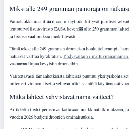
Miksi alle 249 gramman painoraja on ratkais
Painoluokka määrittää droonin käyttöön liittyvät juridiset velvoi
lentoturvallisuusvirasto EASA keventää alle 250 gramman laittei
ja lisenssivaatimuksia merkittävästi.
Tämä tekee alle 249 gramman drooneista houkuttelevampia harras
haluavat välttää byrokratian.
Yhdysvaltain ilmailuviranomaine
vastaavaa linjaa kevyisiin drooneihin.
Valitettavasti tämänhetkisistä lähteistä puuttuu yksityiskohtaiset 
miten eri viranomaiset soveltavat näitä sääntöjä käytännössä vu
Mitkä lähteet vahvistavat nämä väitteet?
Artikkelin tiedot perustuvat kattavaan markkinatutkimukseen, jo
vuoden 2026 budjettidroonien ominaisuuksia.