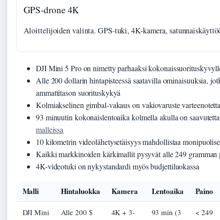
GPS-drone 4K
Aloittelijoiden valinta. GPS-tuki, 4K-kamera, satunnaiskäyttö
DJI Mini 5 Pro on nimetty parhaaksi kokonaissuorituskyvyl
Alle 200 dollarin hintapisteessä saatavilla ominaisuuksia, jot
ammattitason suorituskykyä
Kolmiakselinen gimbal-vakaus on vakiovaruste varteenotetta
93 minuutin kokonaislentoaika kolmella akulla on saavutett
malleissa
10 kilometrin videolähetysetäisyys mahdollistaa monipuolis
Kaikki markkinoiden kärkimallit pysyvät alle 249 gramman 
4K-videotuki on nykystandardi myös budjettiluokassa
Malli
Hintaluokka
Kamera
Lentoaika
Paino
DJI Mini
Alle 200 $
4K + 3-
93 min (3
< 249