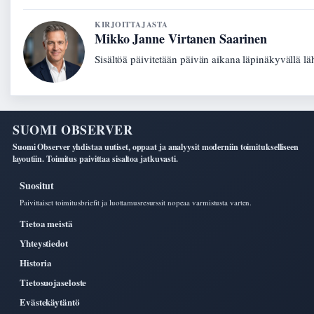
KIRJOITTAJASTA
Mikko Janne Virtanen Saarinen
Sisältöä päivitetään päivän aikana läpinäkyvällä lä
SUOMI OBSERVER
Suomi Observer yhdistaa uutiset, oppaat ja analyysit moderniin toimitukselliseen
layoutiin. Toimitus paivittaa sisaltoa jatkuvasti.
Suositut
Paivittaiset toimitusbriefit ja luottamusresurssit nopeaa varmistusta varten.
Tietoa meistä
Yhteystiedot
Historia
Tietosuojaseloste
Evästekäytäntö