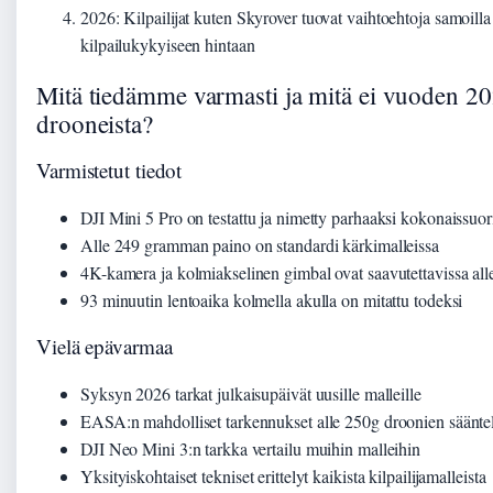
2026
: Kilpailijat kuten Skyrover tuovat vaihtoehtoja samoilla
kilpailukykyiseen hintaan
Mitä tiedämme varmasti ja mitä ei vuoden 2
drooneista?
Varmistetut tiedot
DJI Mini 5 Pro on testattu ja nimetty parhaaksi kokonaissuo
Alle 249 gramman paino on standardi kärkimalleissa
4K-kamera ja kolmiakselinen gimbal ovat saavutettavissa alle
93 minuutin lentoaika kolmella akulla on mitattu todeksi
Vielä epävarmaa
Syksyn 2026 tarkat julkaisupäivät uusille malleille
EASA:n mahdolliset tarkennukset alle 250g droonien säänte
DJI Neo Mini 3:n tarkka vertailu muihin malleihin
Yksityiskohtaiset tekniset erittelyt kaikista kilpailijamalleista