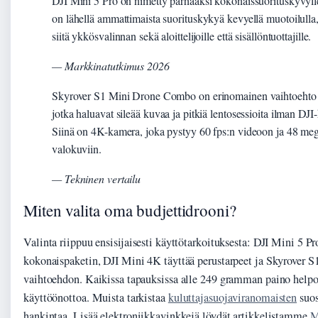
DJI Mini 5 Pro on nimetty parhaaksi kokonaissuorituskyvyll
on lähellä ammattimaista suorituskykyä kevyellä muotoilulla
siitä ykkösvalinnan sekä aloittelijoille että sisällöntuottajille.
— Markkinatutkimus 2026
Skyrover S1 Mini Drone Combo on erinomainen vaihtoehto l
jotka haluavat sileää kuvaa ja pitkiä lentosessioita ilman DJI-
Siinä on 4K-kamera, joka pystyy 60 fps:n videoon ja 48 meg
valokuviin.
— Tekninen vertailu
Miten valita oma budjettidrooni?
Valinta riippuu ensisijaisesti käyttötarkoituksesta: DJI Mini 5 Pr
kokonaispaketin, DJI Mini 4K täyttää perustarpeet ja Skyrover S1
vaihtoehdon. Kaikissa tapauksissa alle 249 gramman paino helpo
käyttöönottoa. Muista tarkistaa
kuluttajasuojaviranomaisten
suos
hankintaa. Lisää elektroniikkavinkkejä löydät artikkelistamme
M