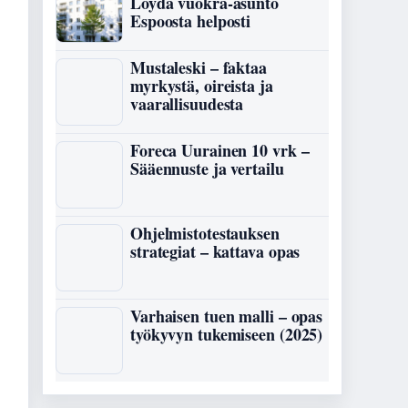
Löydä vuokra-asunto
Espoosta helposti
Mustaleski – faktaa
myrkystä, oireista ja
vaarallisuudesta
Foreca Uurainen 10 vrk –
Sääennuste ja vertailu
Ohjelmistotestauksen
strategiat – kattava opas
Varhaisen tuen malli – opas
työkyvyn tukemiseen (2025)