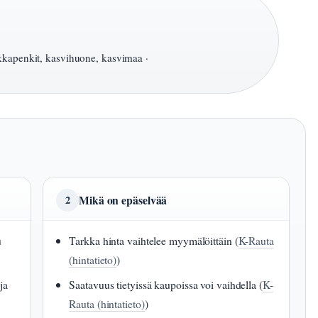
kkapenkit, kasvihuone, kasvimaa ·
Mikä on epäselvää
2
u
Tarkka hinta vaihtelee myymälöittäin (
K-Rauta
(hintatieto)
)
ja
Saatavuus tietyissä kaupoissa voi vaihdella (
K-
Rauta (hintatieto)
)