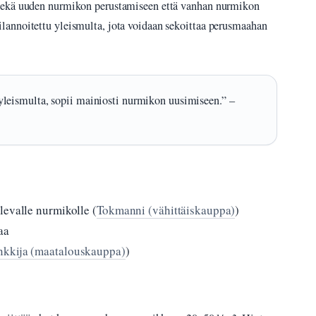
sekä uuden nurmikon perustamiseen että vanhan nurmikon
annoitettu yleismulta, jota voidaan sekoittaa perusmaahan
leismulta, sopii mainiosti nurmikon uusimiseen.” –
levalle nurmikolle (
Tokmanni (vähittäiskauppa)
)
aa
kkija (maatalouskauppa)
)