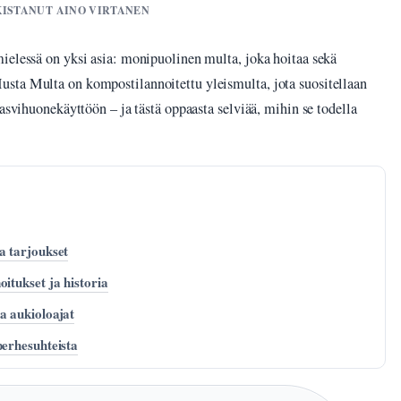
RKISTANUT AINO VIRTANEN
ielessä on yksi asia: monipuolinen multa, joka hoitaa sekä
sta Multa on kompostilannoitettu yleismulta, jota suositellaan
kasvihuonekäyttöön – ja tästä oppaasta selviää, mihin se todella
a tarjoukset
itukset ja historia
a aukioloajat
perhesuhteista