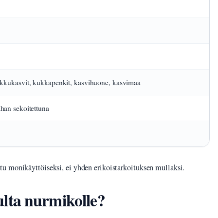
ukkukasvit, kukkapenkit, kasvihuone, kasvimaa
han sekoitettuna
u monikäyttöiseksi, ei yhden erikoistarkoituksen mullaksi.
lta nurmikolle?