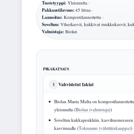
Tuotetyyppi:
Yleismulta ·
Pakkaustilavuus:
45 litraa ·
Lannoitus:
Kompostilannoitettu ·
Soveltuu:
Viherkasvit, kukkivat ruukkukasvit, ku
Valmistaja:
Biolan
PIKAKATSAUS
Vahvistetut faktat
1
Biolan Musta Multa on kompostilannoitett
yleismulta (
Biolan (valmistaja)
)
Soveltuu kukkapenkkiin, kasvihuoneeseen 
kasvimaalle (
Tokmanni (vähittäiskauppa)
)