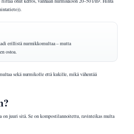
 riittää ohut kerros, vanhaan nurmikkoon 20–50 l/m². Hinta
intatieto)).
aadi erillistä nurmikkomultaa – mutta
en ostoa.
 multaa sekä nurmikolle että kukille, mikä vähentää
n?
 on juuri sitä. Se on kompostilannoitettu, ravinteikas multa