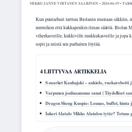
MIKKO JANNE VIRTANEN SAARINEN • 2026-06-19 • TA
Kun puutarhuri tarttuu Biolanin mustaan säkkiin, m
nurmikon että kukkapenkin ilman säätöä. Biolan Mu
viherkasveille, kukkiville ruukkukasveille ja jopa 
sopii ja mistä sen parhaiten löytää.
4 LIITTYVAA ARTIKKELIA
S-market Kauhajoki – aukiolo, ruokarobotti j
Varpunen jouluaamuna sanat | Täydelliset sano
Dragon Sheng Kuopio: Lounas, buffet, hinta j
Inkeri Alatalo Mikko Alatalon tytär? Totuus 