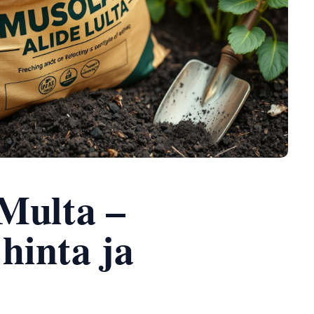
Multa –
 hinta ja