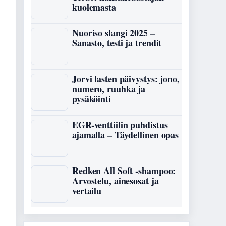
kuolemasta
Nuoriso slangi 2025 –
Sanasto, testi ja trendit
Jorvi lasten päivystys: jono,
numero, ruuhka ja
pysäköinti
EGR-venttiilin puhdistus
ajamalla – Täydellinen opas
Redken All Soft -shampoo:
Arvostelu, ainesosat ja
vertailu