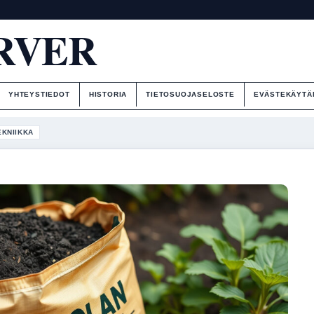
RVER
YHTEYSTIEDOT
HISTORIA
TIETOSUOJASELOSTE
EVÄSTEKÄYTÄ
EKNIIKKA