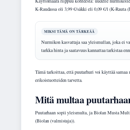
Käyttömäärä riippuu kohteesta: uudelle nurmikolle
K-Raudassa oli 3,99 €/säkki eli 0,09 €/l (K-Rauta (h
MIKSI TÄMÄ ON TÄRKEÄÄ
Nurmikon kasvattaja saa yleismullan, joka ei v
tarkka hinta ja saatavuus kannattaa tarkistaa enn
Tämä tarkoittaa, että puutarhuri voi käyttää samaa
erikoistuotteiden tarvetta.
Mitä multaa puutarhaa
Puutarhaan sopii yleismulta, ja Biolan Musta Multa
(Biolan (valmistaja)).