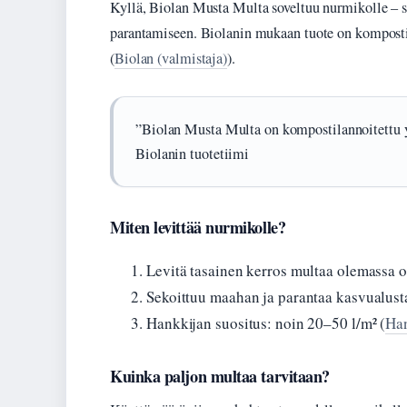
Kyllä, Biolan Musta Multa soveltuu nurmikolle – 
parantamiseen. Biolanin mukaan tuote on kompostil
(
Biolan (valmistaja)
).
”Biolan Musta Multa on kompostilannoitettu y
Biolanin tuotetiimi
Miten levittää nurmikolle?
Levitä tasainen kerros multaa olemassa o
Sekoittuu maahan ja parantaa kasvualust
Hankkijan suositus: noin 20–50 l/m² (
Han
Kuinka paljon multaa tarvitaan?