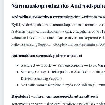
Varmuuskopioidaanko Android-puhel
Androidin automaattinen varmuuskopiointi – miten se toim
Kyllä, Android-puhelimet varmuuskopioidaan automaattisesti G
Automaattinen varmuuskopiointi vaatii, että puhelin on Wi-Fi
vähintään kaksi tuntia. Tämä takaa, että varmuuskopiointi ei 
kaiken (
Samsung Support – Google-varmuuskopioinnin ehdot
Automaattisen varmuuskopioinnin asetukset
Varm
Asetukset → Google → Varmuuskopiointi → kytke
Samsung Galaxy -laitteilla polku on Asetukset → Tilit j
Driveen (Samsung Support).
Voit sallia varmuuskopioinnin myös mobiilidatan yli, mutt
Rajoitukset – mitä ei varmuuskopioida automaattisesti
Automaattinen varmuuskopiointi ei tallenna paikallisia mediati