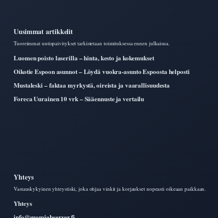
Uusimmat artikkelit
Tuoreimmat uutispaivitykset tarkistetaan toimituksessa ennen julkaisua.
Luomen poisto laserilla – hinta, kesto ja kokemukset
Oikotie Espoon asunnot – Löydä vuokra-asunto Espoosta helposti
Mustaleski – faktaa myrkystä, oireista ja vaarallisuudesta
Foreca Uurainen 10 vrk – Sääennuste ja vertailu
Yhteys
Vastauskykyinen yhteystiski, joka ohjaa vinkit ja korjaukset nopeasti oikeaan paikkaan.
Yhteys
info@suomiobserver.fi