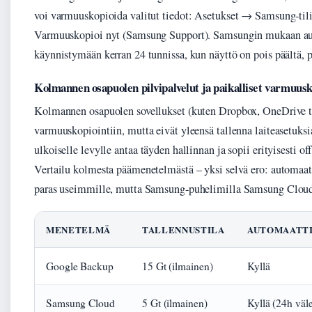
voi varmuuskopioida valitut tiedot: Asetukset → Samsung-
Varmuuskopioi nyt (Samsung Support). Samsungin mukaan aut
käynnistymään kerran 24 tunnissa, kun näyttö on pois päältä, p
Kolmannen osapuolen pilvipalvelut ja paikalliset varmuusk
Kolmannen osapuolen sovellukset (kuten Dropbox, OneDrive t
varmuuskopiointiin, mutta eivät yleensä tallenna laiteasetuksi
ulkoiselle levylle antaa täyden hallinnan ja sopii erityisesti off
Vertailu kolmesta päämenetelmästä – yksi selvä ero: automaat
paras useimmille, mutta Samsung-puhelimilla Samsung Cloud
MENETELMÄ
TALLENNUSTILA
AUTOMAATT
Google Backup
15 Gt (ilmainen)
Kyllä
Samsung Cloud
5 Gt (ilmainen)
Kyllä (24h väle