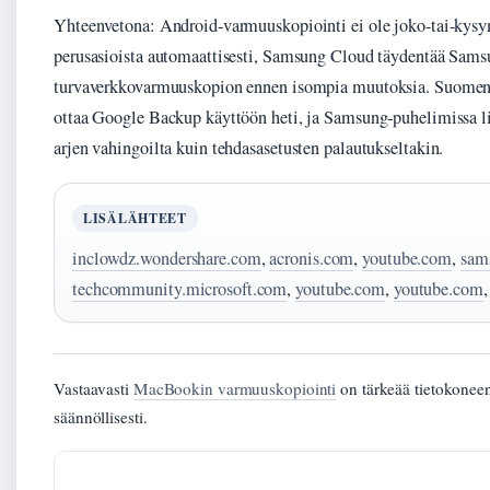
Yhteenvetona: Android-varmuuskopiointi ei ole joko-tai-kysy
perusasioista automaattisesti, Samsung Cloud täydentää Samsu
turvaverkkovarmuuskopion ennen isompia muutoksia. Suomen A
ottaa Google Backup käyttöön heti, ja Samsung-puhelimissa li
arjen vahingoilta kuin tehdasasetusten palautukseltakin.
LISÄLÄHTEET
inclowdz.wondershare.com
,
acronis.com
,
youtube.com
,
sam
techcommunity.microsoft.com
,
youtube.com
,
youtube.com
Vastaavasti
MacBookin varmuuskopiointi
on tärkeää tietokoneen
säännöllisesti.