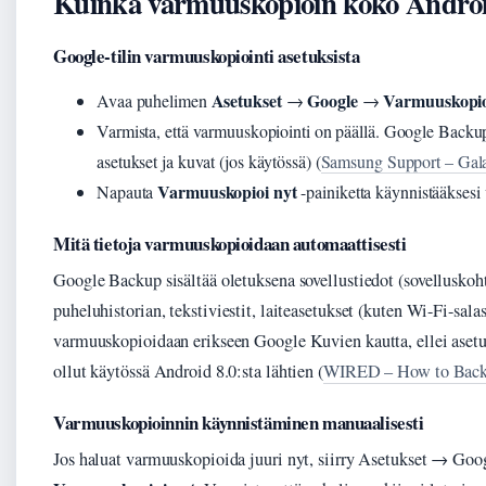
Kuinka varmuuskopioin koko Andro
Google-tilin varmuuskopiointi asetuksista
Asetukset
Google
Varmuuskopio
Avaa puhelimen
→
→
Varmista, että varmuuskopiointi on päällä. Google Backup ta
asetukset ja kuvat (jos käytössä) (
Samsung Support – Gala
Varmuuskopioi nyt
Napauta
-painiketta käynnistääksesi
Mitä tietoja varmuuskopioidaan automaattisesti
Google Backup sisältää oletuksena sovellustiedot (sovelluskohta
puheluhistorian, tekstiviestit, laiteasetukset (kuten Wi-Fi-sala
varmuuskopioidaan erikseen Google Kuvien kautta, ellei asetu
ollut käytössä Android 8.0:sta lähtien (
WIRED – How to Back 
Varmuuskopioinnin käynnistäminen manuaalisesti
Jos haluat varmuuskopioida juuri nyt, siirry Asetukset → Go