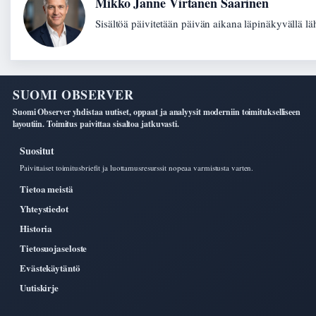
Mikko Janne Virtanen Saarinen
Sisältöä päivitetään päivän aikana läpinäkyvällä lä
SUOMI OBSERVER
Suomi Observer yhdistaa uutiset, oppaat ja analyysit moderniin toimitukselliseen
layoutiin. Toimitus paivittaa sisaltoa jatkuvasti.
Suositut
Paivittaiset toimitusbriefit ja luottamusresurssit nopeaa varmistusta varten.
Tietoa meistä
Yhteystiedot
Historia
Tietosuojaseloste
Evästekäytäntö
Uutiskirje