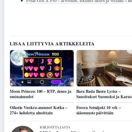
Polar Grit X Pro – arvostelu, tekniset tiedot ja vertailu
– te
LISAA LIITTYVIA ARTIKKELEITA
Moon Princess 100 – RTP, demo ja
Bara Bada Bastu Lyrics –
ominaisuudet
Sanoitukset Suomeksi ja Karao
Oikotie Vuokra-asunnot Kotka –
Foreca Seinäjoki 10 vrk –
274+ kohdetta alueittain
sääennuste päivittäin
KIRJOITTAJASTA