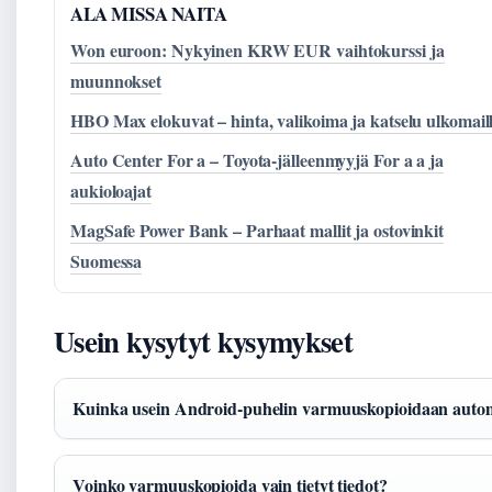
ALA MISSA NAITA
Won euroon: Nykyinen KRW EUR vaihtokurssi ja
muunnokset
HBO Max elokuvat – hinta, valikoima ja katselu ulkomail
Auto Center For a – Toyota-jälleenmyyjä For a a ja
aukioloajat
MagSafe Power Bank – Parhaat mallit ja ostovinkit
Suomessa
Usein kysytyt kysymykset
Kuinka usein Android-puhelin varmuuskopioidaan automa
Voinko varmuuskopioida vain tietyt tiedot?