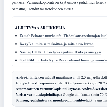
paikassa. Varmuuskopiointi on käytännössä puhelimen henkiva
Samsung Cloudin tai tietokoneen avulla.
4 LIITTYVAA ARTIKKELIA
Eemeli Peltonen murhainfo: Tiedot kansanedustajan kuo
B-eryBla: mitä se tarkoittaa ja mitä arvo kertoo
Nasdaq COIN: Onko hyvä sijoitus? Hinta ja analyysi
Spot Sähkön Hinta Nyt – Reaaliaikaiset hinnat ja ennuste
Android-laitteiden määrä maailmassa:
yli 2,5 miljardia akti
Google One -tilaajamäärä:
yli 100 miljoonaa (Google 2024)
Automaattinen varmuuskopiointi käytössä Android-versios
Yleisin varmuuskopiointitapa:
Google-tilin kautta (noin 70 % 
Samsung-puhelinten varmuuskopiointivaihtoehdot:
Samsung