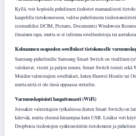
Kyllä, voit kopioida puhelimen tiedostot manuaalisesti tieto
kaapelilla tietokoneeseen, valitse puhelimesta tiedostonsiirto
(esimerkiksi DCIM, Pictures, Documents) Windowsin Resurssi
ilmainen tapa, mutta se ei tallenna sovellustietoja tai asetuks
Kolmannen osapuolen sovellukset tietokoneelle varmuuskop
Samsung-puhelimille Samsung Smart Switch on virallinen työk
valokuvat, viestit ja paljon muuta. Smart Switch toimii sekä
Muiden valmistajien sovellukset, kuten Huawei Hisuite tai On
mutta niitä ei ole tässä oppaassa vertailtu.
Varmuuskopiointi langattomasti (WiFi)
Joissakin valmistajien työkaluissa (kuten Smart Switch) on l
kätevää, mutta yleensä hitaampaa kuin USB. Lisäksi voit käytt
Dropboxia tiedostojen synkronointiin tietokoneen ja puhelimen