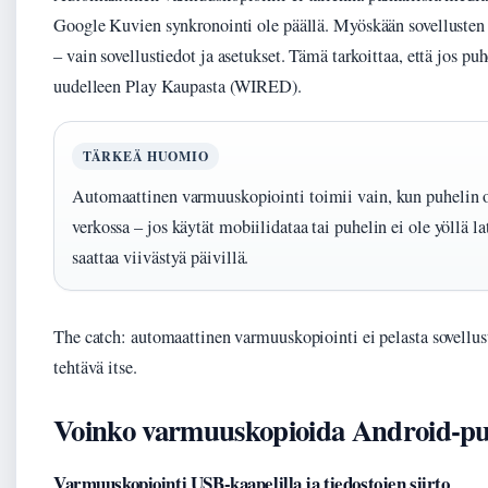
Google Kuvien synkronointi ole päällä. Myöskään sovellusten 
– vain sovellustiedot ja asetukset. Tämä tarkoittaa, että jos pu
uudelleen Play Kaupasta (WIRED).
TÄRKEÄ HUOMIO
Automaattinen varmuuskopiointi toimii vain, kun puhelin o
verkossa – jos käytät mobiilidataa tai puhelin ei ole yöllä l
saattaa viivästyä päivillä.
The catch: automaattinen varmuuskopiointi ei pelasta sovellus
tehtävä itse.
Voinko varmuuskopioida Android-puh
Varmuuskopiointi USB-kaapelilla ja tiedostojen siirto