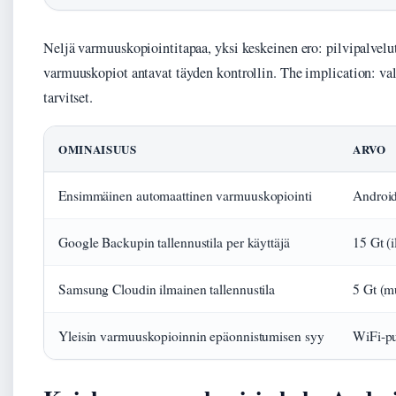
Neljä varmuuskopiointitapaa, yksi keskeinen ero: pilvipalvelut
varmuuskopiot antavat täyden kontrollin. The implication: vali
tarvitset.
OMINAISUUS
ARVO
Ensimmäinen automaattinen varmuuskopiointi
Android
Google Backupin tallennustila per käyttäjä
15 Gt (
Samsung Cloudin ilmainen tallennustila
5 Gt (m
Yleisin varmuuskopioinnin epäonnistumisen syy
WiFi-pu