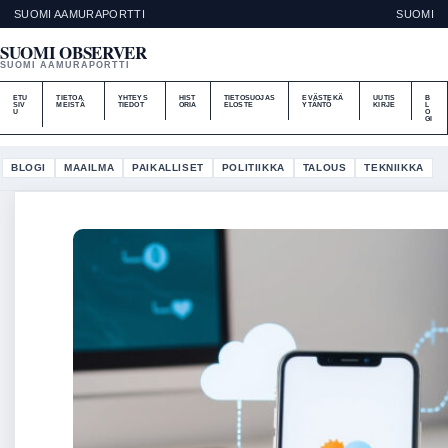
SUOMI AAMURAPORTTI
SUOMI
SUOMI OBSERVER
SUOMI AAMURAPORTTI
ETU
TIETOA
YHTEYS
HIST
TIETOSUOJAS
EVÄSTEKÄ
UUTIS
B
SIV
MEISTÄ
TIEDOT
ORIA
ELOSTE
YTÄNTÖ
KIRJE
L
U
O
GI
BLOGI
MAAILMA
PAIKALLISET
POLITIIKKA
TALOUS
TEKNIIKKA