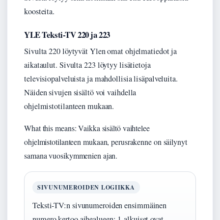
koosteita.
YLE Teksti-TV 220 ja 223
Sivulta 220 löytyvät Ylen omat ohjelmatiedot ja
aikataulut. Sivulta 223 löytyy lisätietoja
televisiopalveluista ja mahdollisia lisäpalveluita.
Näiden sivujen sisältö voi vaihdella
ohjelmistotilanteen mukaan.
What this means: Vaikka sisältö vaihtelee
ohjelmistotilanteen mukaan, perusrakenne on säilynyt
samana vuosikymmenien ajan.
SIVUNUMEROIDEN LOGIIKKA
Teksti-TV:n sivunumeroiden ensimmäinen
numero kertoo aihealueen: 1-alkuiset ovat