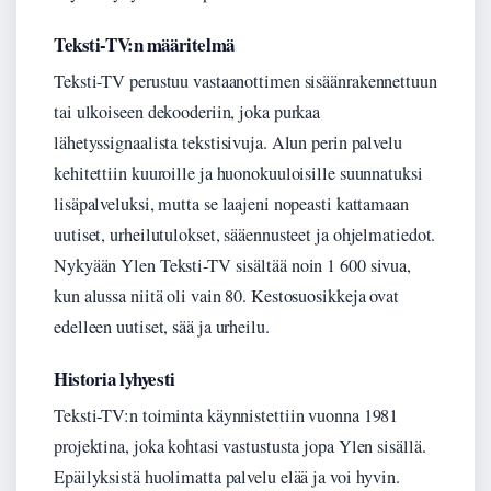
Teksti-TV:n määritelmä
Teksti-TV perustuu vastaanottimen sisäänrakennettuun
tai ulkoiseen dekooderiin, joka purkaa
lähetyssignaalista tekstisivuja. Alun perin palvelu
kehitettiin kuuroille ja huonokuuloisille suunnatuksi
lisäpalveluksi, mutta se laajeni nopeasti kattamaan
uutiset, urheilutulokset, sääennusteet ja ohjelmatiedot.
Nykyään Ylen Teksti-TV sisältää noin 1 600 sivua,
kun alussa niitä oli vain 80. Kestosuosikkeja ovat
edelleen uutiset, sää ja urheilu.
Historia lyhyesti
Teksti-TV:n toiminta käynnistettiin vuonna 1981
projektina, joka kohtasi vastustusta jopa Ylen sisällä.
Epäilyksistä huolimatta palvelu elää ja voi hyvin.