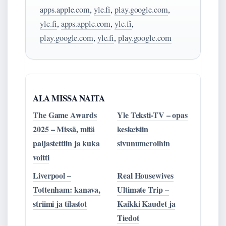
apps.apple.com
,
yle.fi
,
play.google.com
,
yle.fi
,
apps.apple.com
,
yle.fi
,
play.google.com
,
yle.fi
,
play.google.com
ALA MISSA NAITA
The Game Awards
Yle Teksti-TV – opas
2025 – Missä, mitä
keskeisiin
paljastettiin ja kuka
sivunumeroihin
voitti
Liverpool –
Real Housewives
Tottenham: kanava,
Ultimate Trip –
striimi ja tilastot
Kaikki Kaudet ja
Tiedot