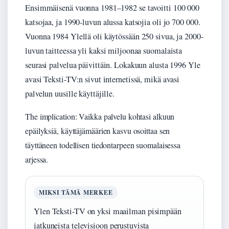
Ensimmäisenä vuonna 1981–1982 se tavoitti 100 000
katsojaa, ja 1990-luvun alussa katsojia oli jo 700 000.
Vuonna 1984 Ylellä oli käytössään 250 sivua, ja 2000-
luvun taitteessa yli kaksi miljoonaa suomalaista
seurasi palvelua päivittäin. Lokakuun alusta 1996 Yle
avasi Teksti-TV:n sivut internetissä, mikä avasi
palvelun uusille käyttäjille.
The implication: Vaikka palvelu kohtasi alkuun
epäilyksiä, käyttäjämäärien kasvu osoittaa sen
täyttäneen todellisen tiedontarpeen suomalaisessa
arjessa.
MIKSI TÄMÄ MERKEE
Ylen Teksti-TV on yksi maailman pisimpään
jatkuneista televisioon perustuvista