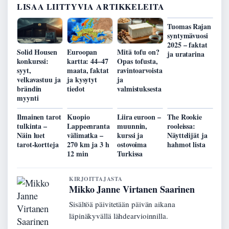
LISAA LIITTYVIA ARTIKKELEITA
Tuomas Rajan
syntymävuosi
2025 – faktat
Solid Housen
Euroopan
Mitä tofu on?
ja uratarina
konkurssi:
kartta: 44–47
Opas tofusta,
syyt,
maata, faktat
ravintoarvoista
velkavastuu ja
ja kysytyt
ja
brändin
tiedot
valmistuksesta
myynti
Ilmainen tarot
Kuopio
Liira euroon –
The Rookie
tulkinta –
Lappeenranta
muunnin,
rooleissa:
Näin luet
välimatka –
kurssi ja
Näyttelijät ja
tarot-kortteja
270 km ja 3 h
ostovoima
hahmot lista
12 min
Turkissa
KIRJOITTAJASTA
Mikko Janne Virtanen Saarinen
Sisältöä päivitetään päivän aikana
läpinäkyvällä lähdearvioinnilla.