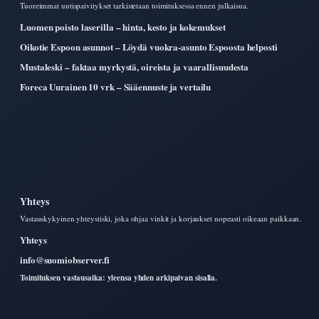
Tuoreimmat uutispaivitykset tarkistetaan toimituksessa ennen julkaisua.
Luomen poisto laserilla – hinta, kesto ja kokemukset
Oikotie Espoon asunnot – Löydä vuokra-asunto Espoosta helposti
Mustaleski – faktaa myrkystä, oireista ja vaarallisuudesta
Foreca Uurainen 10 vrk – Sääennuste ja vertailu
Yhteys
Vastauskykyinen yhteystiski, joka ohjaa vinkit ja korjaukset nopeasti oikeaan paikkaan.
Yhteys
info@suomiobserver.fi
Toimituksen vastausaika: yleensa yhden arkipaivan sisalla.