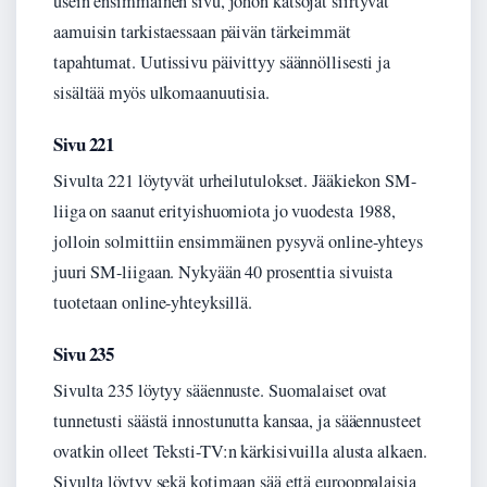
usein ensimmäinen sivu, johon katsojat siirtyvät
aamuisin tarkistaessaan päivän tärkeimmät
tapahtumat. Uutissivu päivittyy säännöllisesti ja
sisältää myös ulkomaanuutisia.
Sivu 221
Sivulta 221 löytyvät urheilutulokset. Jääkiekon SM-
liiga on saanut erityishuomiota jo vuodesta 1988,
jolloin solmittiin ensimmäinen pysyvä online-yhteys
juuri SM-liigaan. Nykyään 40 prosenttia sivuista
tuotetaan online-yhteyksillä.
Sivu 235
Sivulta 235 löytyy sääennuste. Suomalaiset ovat
tunnetusti säästä innostunutta kansaa, ja sääennusteet
ovatkin olleet Teksti-TV:n kärkisivuilla alusta alkaen.
Sivulta löytyy sekä kotimaan sää että eurooppalaisia