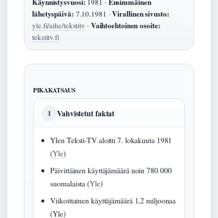
Käynnistysvuosi:
Ensimmäinen
1981 ·
lähetyspäivä:
Virallinen sivusto:
7.10.1981 ·
Vaihtoehtoinen osoite:
yle.fi/aihe/tekstitv
·
tekstitv.fi
PIKAKATSAUS
Vahvistetut faktat
1
Ylen Teksti-TV aloitti 7. lokakuuta 1981
(
Yle
)
Päivittäinen käyttäjämäärä noin 780 000
suomalaista (
Yle
)
Viikoittainen käyttäjämäärä 1,2 miljoonaa
(Yle)