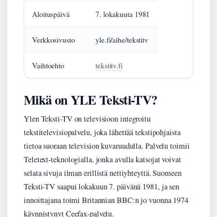
Aloituspäivä
7. lokakuuta 1981
Verkkosivusto
yle.fi/aihe/tekstitv
Vaihtoehto
tekstitv.fi
Mikä on YLE Teksti-TV?
Ylen Teksti-TV on televisioon integroitu
tekstitelevisiopalvelu, joka lähettää tekstipohjaista
tietoa suoraan television kuvaruudulla. Palvelu toimii
Teletext-teknologialla, jonka avulla katsojat voivat
selata sivuja ilman erillistä nettiyhteyttä. Suomeen
Teksti-TV saapui lokakuun 7. päivänä 1981, ja sen
innoittajana toimi Britannian BBC:n jo vuonna 1974
käynnistynyt Ceefax-palvelu.