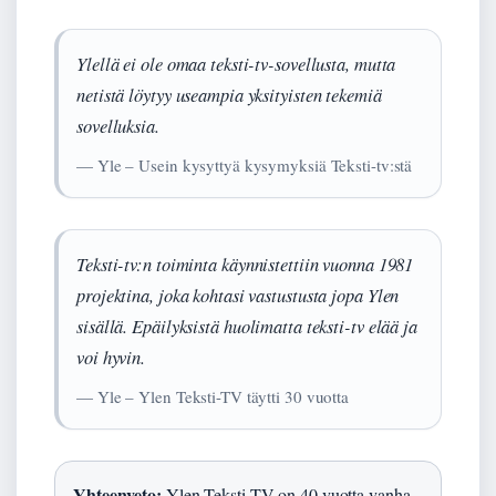
Ylellä ei ole omaa teksti-tv-sovellusta, mutta
netistä löytyy useampia yksityisten tekemiä
sovelluksia.
— Yle – Usein kysyttyä kysymyksiä Teksti-tv:stä
Teksti-tv:n toiminta käynnistettiin vuonna 1981
projektina, joka kohtasi vastustusta jopa Ylen
sisällä. Epäilyksistä huolimatta teksti-tv elää ja
voi hyvin.
— Yle – Ylen Teksti-TV täytti 30 vuotta
Yhteenveto:
Ylen Teksti-TV on 40 vuotta vanha