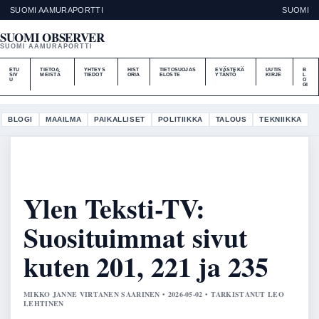
SUOMI AAMURAPORTTI
SUOMI
SUOMI OBSERVER
SUOMI AAMURAPORTTI
ETU
TIETOA
YHTEYS
HIST
TIETOSUOJAS
EVÄSTEKÄ
UUTIS
B
SIV
MEISTÄ
TIEDOT
ORIA
ELOSTE
YTÄNTÖ
KIRJE
L
U
O
GI
BLOGI
MAAILMA
PAIKALLISET
POLITIIKKA
TALOUS
TEKNIIKKA
Ylen Teksti-TV:
Suosituimmat sivut
kuten 201, 221 ja 235
MIKKO JANNE VIRTANEN SAARINEN • 2026-05-02 • TARKISTANUT LEO
LEHTINEN