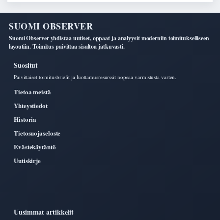
SUOMI OBSERVER
Suomi Observer yhdistaa uutiset, oppaat ja analyysit moderniin toimitukselliseen
layoutiin. Toimitus paivittaa sisaltoa jatkuvasti.
Suositut
Paivittaiset toimitusbriefit ja luottamusresurssit nopeaa varmistusta varten.
Tietoa meistä
Yhteystiedot
Historia
Tietosuojaseloste
Evästekäytäntö
Uutiskirje
Uusimmat artikkelit