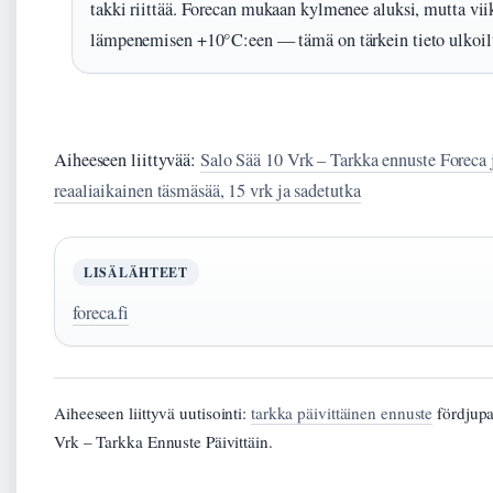
takki riittää. Forecan mukaan kylmenee aluksi, mutta vi
lämpenemisen +10°C:een — tämä on tärkein tieto ulkoilu
Aiheeseen liittyvää:
Salo Sää 10 Vrk – Tarkka ennuste Foreca
reaaliaikainen täsmäsää, 15 vrk ja sadetutka
LISÄLÄHTEET
foreca.fi
Aiheeseen liittyvä uutisointi:
tarkka päivittäinen ennuste
fördjupa
Vrk – Tarkka Ennuste Päivittäin.