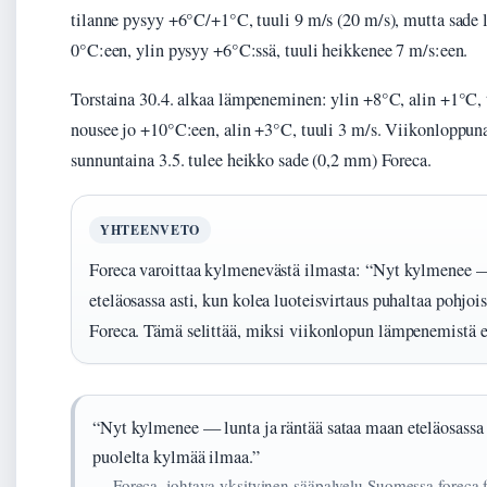
tilanne pysyy +6°C/+1°C, tuuli 9 m/s (20 m/s), mutta sade 
0°C:een, ylin pysyy +6°C:ssä, tuuli heikkenee 7 m/s:een.
Torstaina 30.4. alkaa lämpeneminen: ylin +8°C, alin +1°C, t
nousee jo +10°C:een, alin +3°C, tuuli 3 m/s. Viikonloppu
sunnuntaina 3.5. tulee heikko sade (0,2 mm) Foreca.
YHTEENVETO
Foreca varoittaa kylmenevästä ilmasta: “Nyt kylmenee —
eteläosassa asti, kun kolea luoteisvirtaus puhaltaa pohjo
Foreca. Tämä selittää, miksi viikonlopun lämpenemistä ed
“Nyt kylmenee — lunta ja räntää sataa maan eteläosassa a
puolelta kylmää ilmaa.”
— Foreca, johtava yksityinen sääpalvelu Suomessa foreca