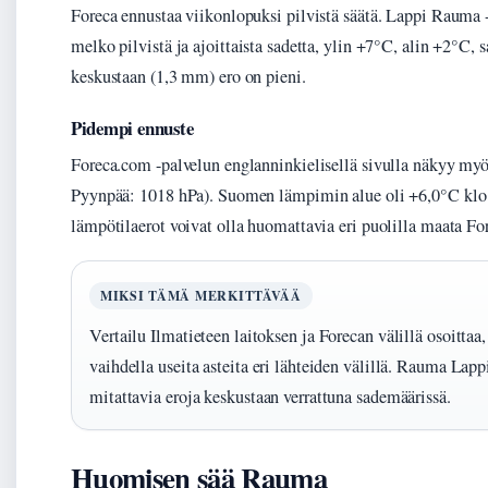
Foreca ennustaa viikonlopuksi pilvistä säätä. Lappi Rauma -
melko pilvistä ja ajoittaista sadetta, ylin +7°C, alin +2°C
keskustaan (1,3 mm) ero on pieni.
Pidempi ennuste
Foreca.com -palvelun englanninkielisellä sivulla näkyy myö
Pyynpää: 1018 hPa). Suomen lämpimin alue oli +6,0°C klo 1
lämpötilaerot voivat olla huomattavia eri puolilla maata For
MIKSI TÄMÄ MERKITTÄVÄÄ
Vertailu Ilmatieteen laitoksen ja Forecan välillä osoittaa,
vaihdella useita asteita eri lähteiden välillä. Rauma Lapp
mitattavia eroja keskustaan verrattuna sademäärissä.
Huomisen sää Rauma