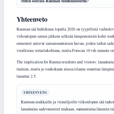
Miten seurata Rauman tuntiennustetta?
Yhteenveto
Rauman sää huhtikuun lopulla 2026 on tyypillistä vaihtelevaa
viikonlopun sateen jälkeen selkeää lämpenemistä kohti touk
ennusteet antavat samansuuntaisen kuvan, joskin tarkat sade
virallisena vertailukohtana, mutta Forecan 10 vrk ennuste o
The implication for Rauma residents and visitors: lauantain
tuuleen, mutta jo toukokuun alussa tilanne muuttuu lämpim
lauantai 2.5.
YHTEENVETO
Rauman asukkaille ja vierailijoille viikonlopun sää tarko
lauantaina sadevarusteet mukaan, sunnuntaina lämmin tak