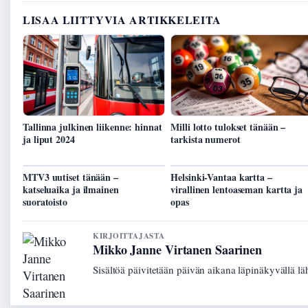
LISAA LIITTYVIA ARTIKKELEITA
Tallinna julkinen liikenne: hinnat
Milli lotto tulokset tänään –
ja liput 2024
tarkista numerot
MTV3 uutiset tänään –
Helsinki-Vantaa kartta –
katseluaika ja ilmainen
virallinen lentoaseman kartta ja
suoratoisto
opas
KIRJOITTAJASTA
Mikko Janne Virtanen Saarinen
Sisältöä päivitetään päivän aikana läpinäkyvällä lä