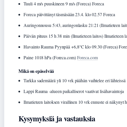
Tuuli 4 m/s puuskineen 9 m/s (Foreca) Foreca
Foreca päivittänyt täsmäsään 23.4. klo 02.57 Foreca
Auringonnousu 5:43, auringonlasku 21:21 (Ilmatieteen laito
Päivän pituus 15 h 38 min (Ilmatieteen laitos) Ilmatieteen la
Havainto Rauma Pyynpää +6,8°C klo 09.30 (Foreca) Fore
Paine 1018 hPa (Foreca.com)
Foreca.com
Mikä on epäselvää
Tarkka sademäärä yli 10 vrk päähän vaihtelee eri lähteissä
Lappi Rauma -alueen paikalliserot vaativat lisähavaintoja
Ilmatieteen laitoksen virallinen 10 vrk ennuste ei näkynyt 
Kysymyksiä ja vastauksia