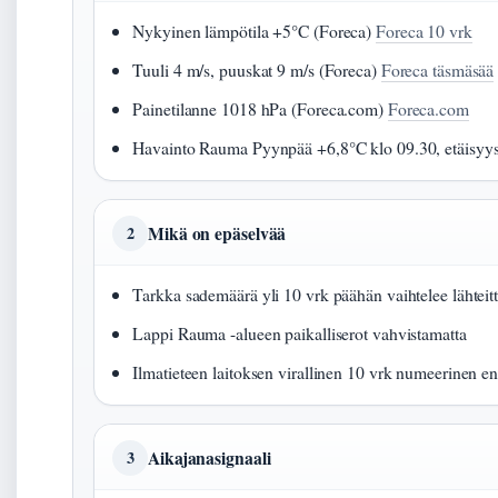
Nykyinen lämpötila +5°C (Foreca)
Foreca 10 vrk
Tuuli 4 m/s, puuskat 9 m/s (Foreca)
Foreca täsmäsää
Painetilanne 1018 hPa (Foreca.com)
Foreca.com
Havainto Rauma Pyynpää +6,8°C klo 09.30, etäisyy
Mikä on epäselvää
2
Tarkka sademäärä yli 10 vrk päähän vaihtelee lähteit
Lappi Rauma -alueen paikalliserot vahvistamatta
Ilmatieteen laitoksen virallinen 10 vrk numeerinen e
Aikajanasignaali
3