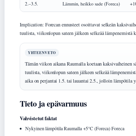
2.–3.5.
Lämmin, heikko sade (Foreca)
+1
Implication: Forecan ennusteet osoittavat selkeän kaksivaih
tuulista, viikonlopun sateen jälkeen selkeää lämpenemistä 
YHTEENVETO
Tämän viikon aikana Raumalla koetaan kaksivaiheinen sää
tuulista, viikonlopun sateen jälkeen selkeää lämpenemistä
aika on perjantai 1.5. tai lauantai 2.5., jolloin lämpötila
Tieto ja epävarmuus
Vahvistetut faktat
Nykyinen lämpötila Raumalla +5°C (Foreca) Foreca