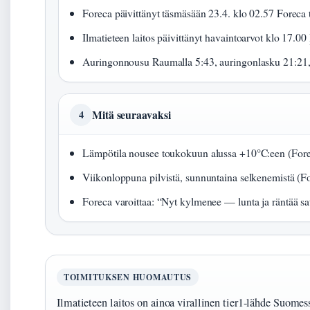
Foreca päivittänyt täsmäsään 23.4. klo 02.57 Foreca
Ilmatieteen laitos päivittänyt havaintoarvot klo 17.00
Auringonnousu Raumalla 5:43, auringonlasku 21:21,
Mitä seuraavaksi
4
Lämpötila nousee toukokuun alussa +10°C:een (Fore
Viikonloppuna pilvistä, sunnuntaina selkenemistä (F
Foreca varoittaa: “Nyt kylmenee — lunta ja räntää sa
TOIMITUKSEN HUOMAUTUS
Ilmatieteen laitos on ainoa virallinen tier1-lähde Suomes