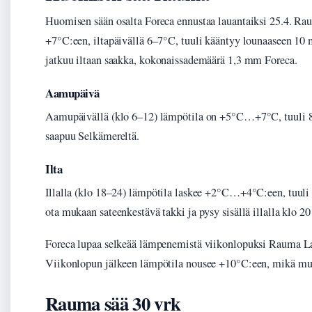
Huomisen sään osalta Foreca ennustaa lauantaiksi 25.4. Ra
+7°C:een, iltapäivällä 6–7°C, tuuli kääntyy lounaaseen 10 m
jatkuu iltaan saakka, kokonaissademäärä 1,3 mm Foreca.
Aamupäivä
Aamupäivällä (klo 6–12) lämpötila on +5°C…+7°C, tuuli 8–1
saapuu Selkämereltä.
Ilta
Illalla (klo 18–24) lämpötila laskee +2°C…+4°C:een, tuuli 
ota mukaan sateenkestävä takki ja pysy sisällä illalla klo 20
Foreca lupaa selkeää lämpenemistä viikonlopuksi Rauma La
Viikonlopun jälkeen lämpötila nousee +10°C:een, mikä muu
Rauma sää 30 vrk