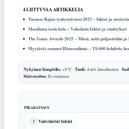
4 LIITTYVAA ARTIKKELIA
Tuomas Rajan syntymävuosi 2025 – faktat ja uratari
Maailman isoin kala – Valashain faktat ja ennätykset
The Game Awards 2025 – Missä, mitä paljastettiin ja k
Myytävät asunnot Hämeenlinna – Yli 600 kohdetta kesk
Nykyinen lämpötila:
Tuuli:
Sad
+5°C ·
4 m/s länsi/luoteis ·
Säävaroitus:
Ei voimassa
PIKAKATSAUS
Vahvistetut faktat
1