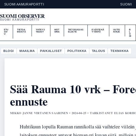
SUOMI AAMURAPORTTI
SUOMI
SUOMI OBSERVER
SUOMI AAMURAPORTTI
ETU
TIETOA
YHTEYS
HIST
TIETOSUOJAS
EVÄSTEKÄ
UUTIS
B
SIV
MEISTÄ
TIEDOT
ORIA
ELOSTE
YTÄNTÖ
KIRJE
L
U
O
GI
BLOGI
MAAILMA
PAIKALLISET
POLITIIKKA
TALOUS
TEKNIIKKA
Sää Rauma 10 vrk – Forec
ennuste
MIKKO JANNE VIRTANEN SAARINEN • 2026-04-25 • TARKISTANUT ELIAS KOR
Huhtikuun lopulla Rauman rannikolla sää vaihtelee viileän 
laitoksen ennusteet antavat hieman eri kuvan siitä, milloin 