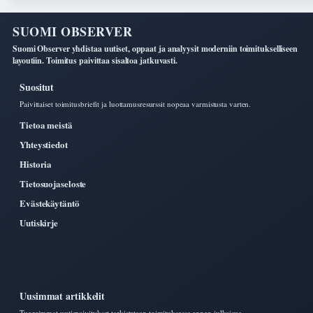
SUOMI OBSERVER
Suomi Observer yhdistaa uutiset, oppaat ja analyysit moderniin toimitukselliseen
layoutiin. Toimitus paivittaa sisaltoa jatkuvasti.
Suositut
Paivittaiset toimitusbriefit ja luottamusresurssit nopeaa varmistusta varten.
Tietoa meistä
Yhteystiedot
Historia
Tietosuojaseloste
Evästekäytäntö
Uutiskirje
Uusimmat artikkelit
Tuoreimmat uutispaivitykset tarkistetaan toimituksessa ennen julkaisua.