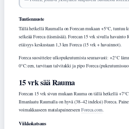
Tuntiennuste
Tällä hetkellä Raumalla on Forecan mukaan +5°C, tuntuu k
selkeää Foreca (täsmäsää). Forecan 15 vrk sivulla havaint
etäisyys keskustaan 1,3 km Foreca (15 vrk + havainnot).
Foreca suosittelee ulkopukeutumista seuraavasti: +2°C lämm
0°C:een, tarvitaan talvitakki ja pipo Foreca (pukeutumissuos
15 vrk sää Rauma
Forecan 15 vrk sivun mukaan Rauma on tällä hetkellä +7°C, 
Ilmanlaatu Raumalla on hyvä (38–42 indeksi) Foreca. Painet
voimakkaaseen matalapaineeseen
Foreca.com
.
Viikkokatsaus