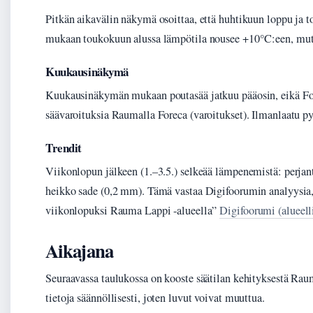
Pitkän aikavälin näkymä osoittaa, että huhtikuun loppu ja t
mukaan toukokuun alussa lämpötila nousee +10°C:een, mu
Kuukausinäkymä
Kuukausinäkymän mukaan poutasää jatkuu pääosin, eikä For
säävaroituksia Raumalla Foreca (varoitukset). Ilmanlaatu p
Trendit
Viikonlopun jälkeen (1.–3.5.) selkeää lämpenemistä: perja
heikko sade (0,2 mm). Tämä vastaa Digifoorumin analyysia
viikonlopuksi Rauma Lappi -alueella”
Digifoorumi (alueell
Aikajana
Seuraavassa taulukossa on kooste säätilan kehityksestä Rau
tietoja säännöllisesti, joten luvut voivat muuttua.