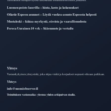
Luomen poisto laserilla – hinta, kesto ja kokemukset
Oikotie Espoon asunnot – Löydä vuokra-asunto Espoosta helposti
Mustaleski – faktaa myrkystä, oireista ja vaarallisuudesta
Foreca Uurainen 10 vrk – Sääennuste ja vertailu
Yhteys
Vastauskykyinen yhteystiski, joka ohjaa vinkit ja korjaukset nopeasti oikeaan paikkaan.
Yhteys
info@suomiobserver.fi
Toimituksen vastausaika: yleensa yhden arkipaivan sisalla.