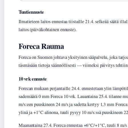
Tuntiennuste
Ilmatieteen laitos ennustaa tiistaille 21.4. selkeää säätä il
laitos (päiväkohtainen ennuste).
Foreca Rauma
Foreca on Suomen johtava yksityinen sääpalvelu, joka tarjo
täsmäsään tietoja säännöllisesti — viimeksi päivitys tehtiin
10 vrk ennuste
Forecan mukaan perjantaille 24.4. ennustetaan ylin lämpöti
sademäärä 0 mm Foreca 10 vrk. Lauantaina 25.4. tilanne mu
m/s:een puuskineen 24 m/s ja sadetta kertyy 1,3 mm Foreca
ylinä ja +1°C alinona, tuuli pysyy 10 m/s:ssä puuskineen 2
Maanantaina 27.4. Foreca ennustaa +6°C/+1°C, tuuli 8 m/s (