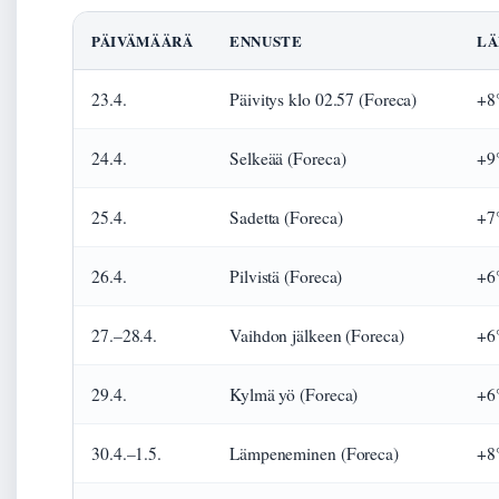
PÄIVÄMÄÄRÄ
ENNUSTE
LÄ
23.4.
Päivitys klo 02.57 (Foreca)
+8°
24.4.
Selkeää (Foreca)
+9
25.4.
Sadetta (Foreca)
+7
26.4.
Pilvistä (Foreca)
+6
27.–28.4.
Vaihdon jälkeen (Foreca)
+6
29.4.
Kylmä yö (Foreca)
+6
30.4.–1.5.
Lämpeneminen (Foreca)
+8