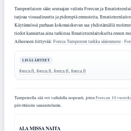
Tamperelaisen sään seuraajan valinta Forecan ja Ilmatieteenlai
tarjoaa visuaalisuutta ja pidempiä ennusteita, Ilmatieteenlaitos
Käytännössä parhaan kokonaiskuvan saa yhdistämällä molemmat
tiedot kannattaa aina tarkistaa Ilmatieteenlaitokselta ennen me
Aiheeseen liittyvää:
Foreca Tampereen tarkka sääennuste
·
For
LISÄLÄHTEET
foreca.fi
,
foreca.fi
,
foreca.fi
,
foreca.fi
Tampereella sää voi vaihdella nopeasti, joten
Forecan 10 vuorok
päivittäisiin suunnitelmiin.
ALA MISSA NAITA