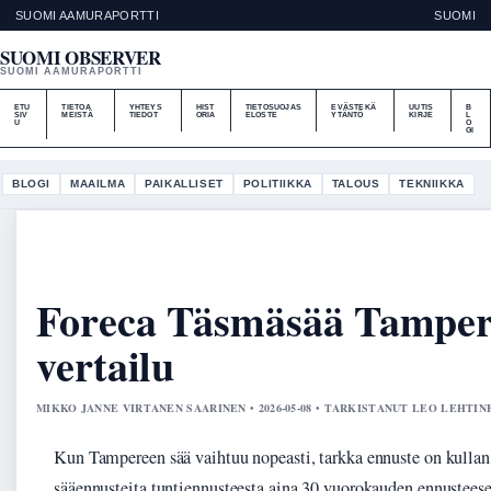
SUOMI AAMURAPORTTI
SUOMI
SUOMI OBSERVER
SUOMI AAMURAPORTTI
ETU
TIETOA
YHTEYS
HIST
TIETOSUOJAS
EVÄSTEKÄ
UUTIS
B
SIV
MEISTÄ
TIEDOT
ORIA
ELOSTE
YTÄNTÖ
KIRJE
L
U
O
GI
BLOGI
MAAILMA
PAIKALLISET
POLITIIKKA
TALOUS
TEKNIIKKA
Foreca Täsmäsää Tampere
vertailu
MIKKO JANNE VIRTANEN SAARINEN • 2026-05-08 • TARKISTANUT LEO LEHTIN
Kun Tampereen sää vaihtuu nopeasti, tarkka ennuste on kullan
sääennusteita tuntiennusteesta aina 30 vuorokauden ennusteese