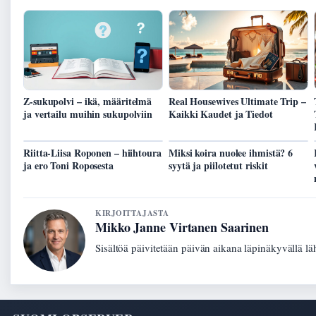
Z-sukupolvi – ikä, määritelmä
Real Housewives Ultimate Trip –
ja vertailu muihin sukupolviin
Kaikki Kaudet ja Tiedot
Riitta-Liisa Roponen – hiihtoura
Miksi koira nuolee ihmistä? 6
ja ero Toni Roposesta
syytä ja piilotetut riskit
KIRJOITTAJASTA
Mikko Janne Virtanen Saarinen
Sisältöä päivitetään päivän aikana läpinäkyvällä lä