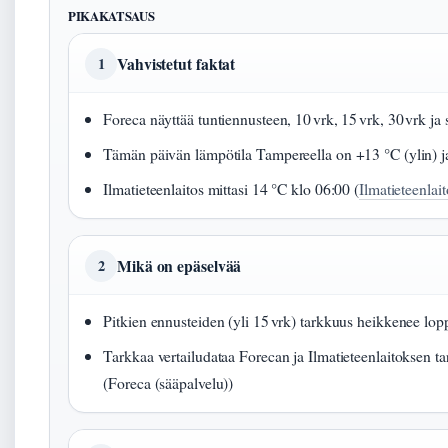
PIKAKATSAUS
Vahvistetut faktat
1
Foreca näyttää tuntiennusteen, 10 vrk, 15 vrk, 30 vrk ja 
Tämän päivän lämpötila Tampereella on +13 °C (ylin) ja 
Ilmatieteenlaitos mittasi 14 °C klo 06:00 (
Ilmatieteenlai
Mikä on epäselvää
2
Pitkien ennusteiden (yli 15 vrk) tarkkuus heikkenee lo
Tarkkaa vertailudataa Forecan ja Ilmatieteenlaitoksen tar
(Foreca (sääpalvelu))