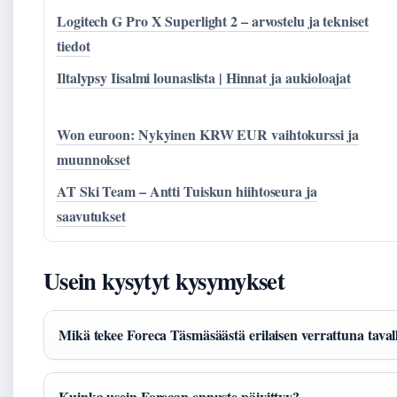
Logitech G Pro X Superlight 2 – arvostelu ja tekniset
tiedot
Iltalypsy Iisalmi lounaslista | Hinnat ja aukioloajat
Won euroon: Nykyinen KRW EUR vaihtokurssi ja
muunnokset
AT Ski Team – Antti Tuiskun hiihtoseura ja
saavutukset
Usein kysytyt kysymykset
Mikä tekee Foreca Täsmäsäästä erilaisen verrattuna taval
Kuinka usein Forecan ennuste päivittyy?