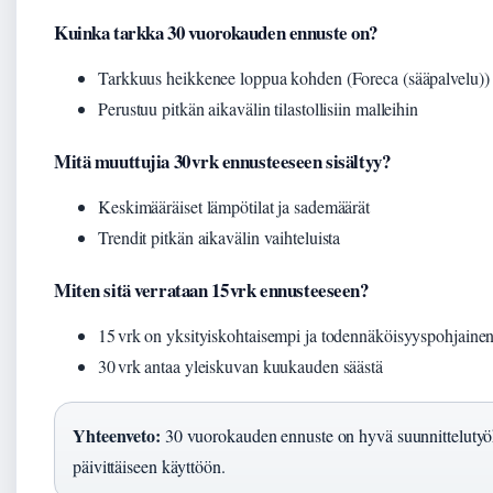
Kuinka tarkka 30 vuorokauden ennuste on?
Tarkkuus heikkenee loppua kohden (Foreca (sääpalvelu))
Perustuu pitkän aikavälin tilastollisiin malleihin
Mitä muuttujia 30 vrk ennusteeseen sisältyy?
Keskimääräiset lämpötilat ja sademäärät
Trendit pitkän aikavälin vaihteluista
Miten sitä verrataan 15 vrk ennusteeseen?
15 vrk on yksityiskohtaisempi ja todennäköisyyspohjaine
30 vrk antaa yleiskuvan kuukauden säästä
Yhteenveto:
30 vuorokauden ennuste on hyvä suunnittelutyö
päivittäiseen käyttöön.