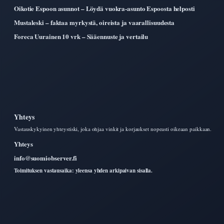
Oikotie Espoon asunnot – Löydä vuokra-asunto Espoosta helposti
Mustaleski – faktaa myrkystä, oireista ja vaarallisuudesta
Foreca Uurainen 10 vrk – Sääennuste ja vertailu
Yhteys
Vastauskykyinen yhteystiski, joka ohjaa vinkit ja korjaukset nopeasti oikeaan paikkaan.
Yhteys
info@suomiobserver.fi
Toimituksen vastausaika: yleensa yhden arkipaivan sisalla.