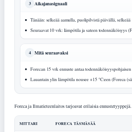
Aikajanasignaali
3
Tänään: selkeää aamulla, puolipilvistä päivällä, selkeää i
Seuraavat 10 vrk: lämpötila ja sateen todennäköisyys (F
Mitä seuraavaksi
4
Forecan 15 vrk ennuste antaa todennäköisyyspohjaisen 
Lauantain ylin lämpötila nousee +15 °C:een (Foreca (sä
Foreca ja Ilmatieteenlaitos tarjoavat erilaisia ennustetyyppej
MITTARI
FORECA TÄSMÄSÄÄ