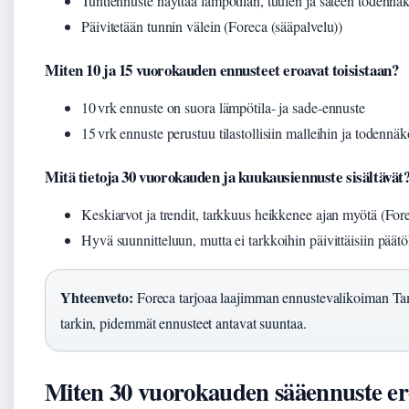
Tuntiennuste näyttää lämpötilan, tuulen ja sateen todennä
Päivitetään tunnin välein (Foreca (sääpalvelu))
Miten 10 ja 15 vuorokauden ennusteet eroavat toisistaan?
10 vrk ennuste on suora lämpötila- ja sade-ennuste
15 vrk ennuste perustuu tilastollisiin malleihin ja todennä
Mitä tietoja 30 vuorokauden ja kuukausiennuste sisältävät
Keskiarvot ja trendit, tarkkuus heikkenee ajan myötä (Fore
Hyvä suunnitteluun, mutta ei tarkkoihin päivittäisiin päätö
Yhteenveto:
Foreca tarjoaa laajimman ennustevalikoiman Tamp
tarkin, pidemmät ennusteet antavat suuntaa.
Miten 30 vuorokauden sääennuste er