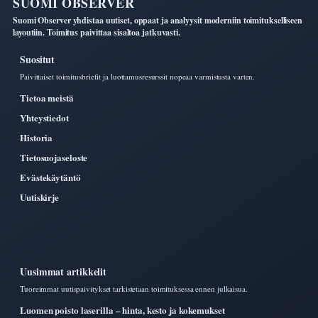
SUOMI OBSERVER
Suomi Observer yhdistaa uutiset, oppaat ja analyysit moderniin toimitukselliseen
layoutiin. Toimitus paivittaa sisaltoa jatkuvasti.
Suositut
Paivittaiset toimitusbriefit ja luottamusresurssit nopeaa varmistusta varten.
Tietoa meistä
Yhteystiedot
Historia
Tietosuojaseloste
Evästekäytäntö
Uutiskirje
Uusimmat artikkelit
Tuoreimmat uutispaivitykset tarkistetaan toimituksessa ennen julkaisua.
Luomen poisto laserilla – hinta, kesto ja kokemukset