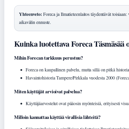
Yhteenveto:
Foreca ja Ilmatieteenlaitos täydentävät toisiaan: 
aikavälin ennuste.
Kuinka luotettava Foreca Täsmäsää 
Mihin Forecan tarkkuus perustuu?
Foreca on kaupallinen palvelu, mutta sillä on pitkä histori
Havaintohistoria Tampere/Pirkkala vuodesta 2000 (Foreca
Miten käyttäjät arvioivat palvelua?
Käyttäjäarvostelut ovat pääosin myönteisiä, erityisesti visu
Milloin kannattaa käyttää virallisia lähteitä?
Säävaroituksissa ja virallisissa tiedotteissa Ilmatieteenlaito